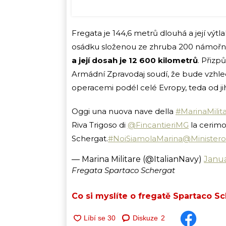
Fregata je 144,6 metrů dlouhá a její výtla
osádku složenou ze zhruba 200 námořn
a její dosah je 12 600 kilometrů
. Přizp
Armádní Zpravodaj soudí, že bude vzhl
operacemi podél celé Evropy, teda od ji
Oggi una nuova nave della
#MarinaMilit
Riva Trigoso di
@FincantieriMG
la cerimo
Schergat.
#NoiSiamolaMarina
@Ministero
— Marina Militare (@ItalianNavy)
Janua
Fregata Spartaco Schergat
Co si myslíte o fregatě Spartaco S
Diskuze
2