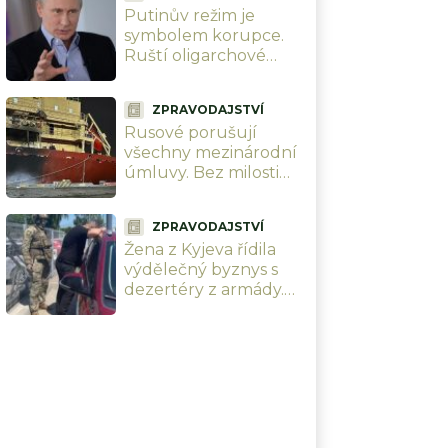
Putinův režim je
symbolem korupce.
Ruští oligarchové
hrabou miliardy z
obchodních řetězců,
ZPRAVODAJSTVÍ
zatímco farmáři
Rusové porušují
krachují
všechny mezinárodní
úmluvy. Bez milosti
potopili 7 zahraničních
lodí u Oděsy. Zničí tím
ZPRAVODAJSTVÍ
sami sebe
Žena z Kyjeva řídila
výdělečný byznys s
dezertéry z armády.
Přes 300 tisíc Kč za
vojáka, záda jí kryl
policista