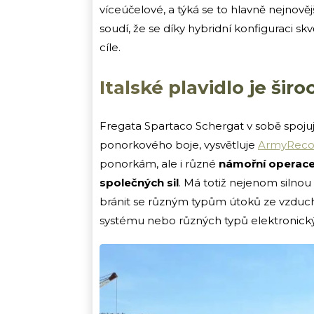
víceúčelové, a týká se to hlavně nejnově
soudí, že se díky hybridní konfiguraci s
cíle.
Italské plavidlo je šir
Fregata Spartaco Schergat v sobě spojuj
ponorkového boje, vysvětluje
ArmyRecog
ponorkám, ale i různé
námořní operace
společných sil
. Má totiž nejenom silnou
bránit se různým typům útoků ze vzduch
systému nebo různých typů elektronický