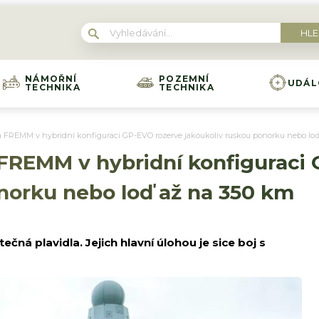
NÁMOŘNÍ
POZEMNÍ
UDÁL
TECHNIKA
TECHNIKA
ta FREMM v hybridní konfiguraci GP-EVO rozerve jakoukoliv ruskou ponorku nebo lo
 FREMM v hybridní konfiguraci
norku nebo loď až na 350 km
čná plavidla. Jejich hlavní úlohou je sice boj s