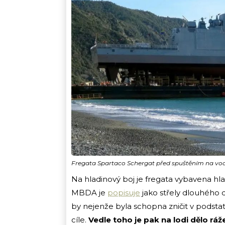
Fregata Spartaco Schergat před spuštěním na vo
Na hladinový boj je fregata vybavena hla
MBDA je
popisuje
jako střely dlouhého d
by nejenže byla schopna zničit v podstat
cíle.
Vedle toho je pak na lodi dělo ráž