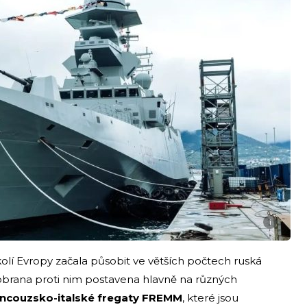
i
í Evropy začala působit ve větších počtech ruská
obrana proti nim postavena hlavně na různých
 francouzsko-italské fregaty FREMM
, které jsou