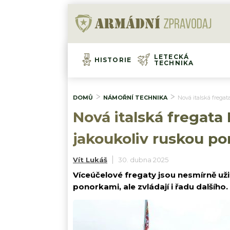
LETECKÁ
HISTORIE
TECHNIKA
DOMŮ
NÁMOŘNÍ TECHNIKA
Nová italská frega
Nová italská fregata
jakoukoliv ruskou po
Vít Lukáš
30. dubna 2025
Víceúčelové fregaty jsou nesmírně užite
ponorkami, ale zvládají i řadu dalšího.