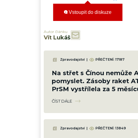
Vstoupit do diskuze
Autor článku
Vít Lukáš
Zpravodajství
|
PŘEČTENÍ:
17187
Na střet s Čínou nemůže 
pomyslet. Zásoby raket A
PrSM vystřílela za 5 měsíc
Íránem
ČÍST DÁLE
Zpravodajství
|
PŘEČTENÍ:
13849