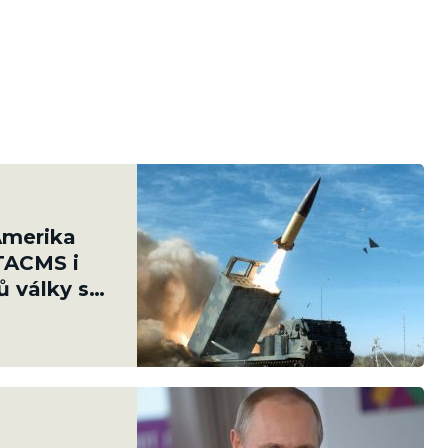
Amerika
TACMS i
ů války s