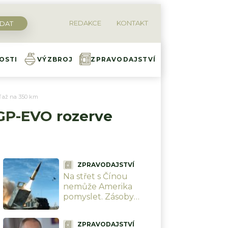
REDAKCE
KONTAKT
OSTI
VÝZBROJ
ZPRAVODAJSTVÍ
ď až na 350 km
 GP-EVO rozerve
ZPRAVODAJSTVÍ
Na střet s Čínou
nemůže Amerika
pomyslet. Zásoby
raket ATACMS i PrSM
vystřílela za 5 měsíců
ZPRAVODAJSTVÍ
války s Íránem