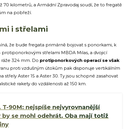
 70 kilometrů, a Armádní Zpravodaj soudí, že to fregatě
lům na pobřeží.
i i střelami
á, že bude fregata primárně bojovat s ponorkami, k
protiponorkovými střelami MBDA Milas, a dvojicí
 ráže 324 mm. Do
protiponorkových operací se však
ranu proti vzdušným útokům pak disponuje vertikálním
střely Aster 15 a Aster 30. Ty jsou schopné zasahovat
 balistické rakety do vzdálenosti až 150 km.
s. T-90M: nejspíše nejvyrovnanější
ý by se mohl odehrát. Oba mají totiž
iny