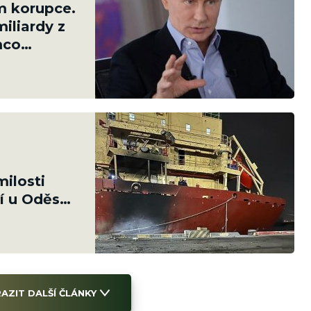
m korupce.
iliardy z
mco
ilosti
í u Oděsy.
AZIT DALŠÍ ČLÁNKY