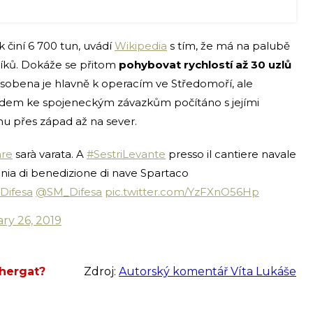
k činí 6 700 tun, uvádí
Wikipedia
s tím, že má na palubě
íků. Dokáže se přitom
pohybovat rychlostí až 30 uzlů
ůsobena je hlavně k operacím ve Středomoří, ale
edem ke spojeneckým závazkům počítáno s jejími
hu přes západ až na sever.
are
sarà varata. A
#SestriLevante
presso il cantiere navale
nia di benedizione di nave Spartaco
Difesa
@SM_Difesa
pic.twitter.com/YzFXnO56Hp
ry 26, 2019
chergat?
Zdroj:
Autorský komentář Víta Lukáše