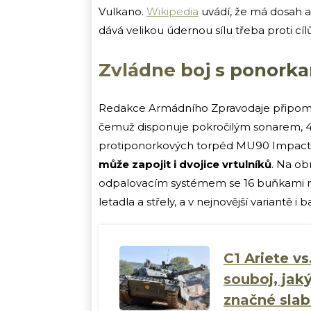
Vulkano.
Wikipedia
uvádí, že má dosah až
dává velikou údernou sílu třeba proti cí
Zvládne boj s ponorkam
Redakce Armádního Zpravodaje připomín
čemuž disponuje pokročilým sonarem, 4 
protiponorkových torpéd MU90 Impact
může zapojit i dvojice vrtulníků
. Na ob
odpalovacím systémem se 16 buňkami na 
letadla a střely, a v nejnovější variantě i
C1 Ariete v
souboj, jak
značné slab