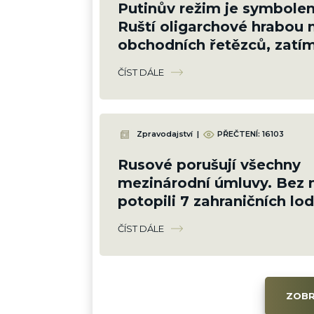
Putinův režim je symbole
Ruští oligarchové hrabou m
obchodních řetězců, zatí
farmáři krachují
ČÍST DÁLE
Zpravodajství
|
PŘEČTENÍ:
16103
Rusové porušují všechny
mezinárodní úmluvy. Bez m
potopili 7 zahraničních lod
Zničí tím sami sebe
ČÍST DÁLE
ZOBR