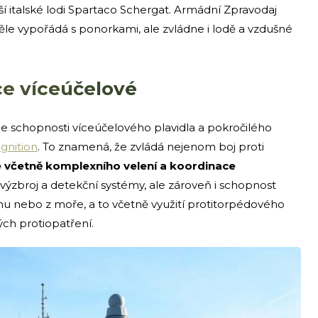
jší italské lodi Spartaco Schergat. Armádní Zpravodaj
kvěle vypořádá s ponorkami, ale zvládne i lodě a vzdušné
oce víceúčelové
e schopnosti víceúčelového plavidla a pokročilého
nition
. To znamená, že zvládá nejenom boj proti
 včetně komplexního velení a koordinace
 výzbroj a detekční systémy, ale zároveň i schopnost
u nebo z moře, a to včetně využití protitorpédového
ch protiopatření.