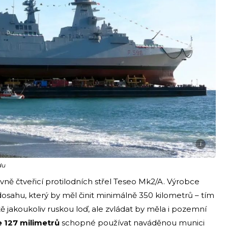
i
du
vně čtveřicí protilodních střel Teseo Mk2/A. Výrobce
osahu, který by měl činit minimálně 350 kilometrů – tím
ě jakoukoliv ruskou loď, ale zvládat by měla i pozemní
e 127 milimetrů
schopné používat naváděnou munici