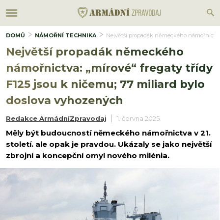
DOMŮ
NÁMOŘNÍ TECHNIKA
Největší propadák německého námořnictva: „
Největší propadák německého
námořnictva: „mírové“ fregaty třídy
F125 jsou k ničemu; 77 miliard bylo
doslova vyhozených
Redakce ArmádníZpravodaj
1. června 2025
Měly být budoucností německého námořnictva v 21.
století. ale opak je pravdou. Ukázaly se jako největší
zbrojní a koncepční omyl nového milénia.