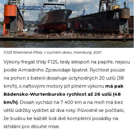
i
F225 Rheinland-Pfalz, v suchém doku, Hamburg, 2021
Výkony fregat třídy F125, tedy alespoň na papíře, nejsou
podle Armádního Zpravodaje špatné. Rychlost pouze
na pohon z baterií dosahuje úctyhodných 20 uzlů (38
km/h), s naftovými motory při plném výkonu
má pak
Bádensko-Wurtenbursko rychlost až 26 uzlů (48
km/h)
. Dosah vychází na 7 400 km a na moři má bez
větší údržby vydržet až dva roky. Původně se počítalo,
že budou ke každé lodi dvě kompletní posádky na
střídání pro dlouhé mise.