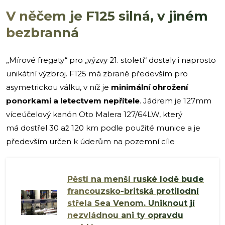
V něčem je F125 silná, v jiném
bezbranná
„Mírové fregaty“ pro „výzvy 21. století“ dostaly i naprosto
unikátní výzbroj. F125 má zbraně především pro
asymetrickou válku, v níž je
minimální ohrožení
ponorkami a letectvem nepřítele
. Jádrem je 127mm
víceúčelový kanón Oto Malera 127/64LW, který
má dostřel 30 až 120 km podle použité munice a je
především určen k úderům na pozemní cíle
Pěstí na menší ruské lodě bude
francouzsko-britská protilodní
střela Sea Venom. Uniknout jí
nezvládnou ani ty opravdu