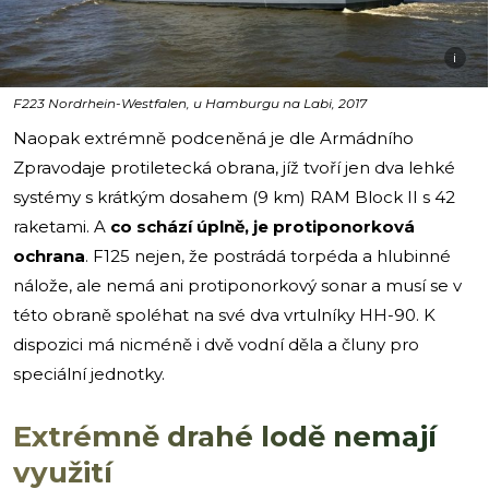
i
F223 Nordrhein-Westfalen, u Hamburgu na Labi, 2017
Naopak extrémně podceněná je dle Armádního
Zpravodaje protiletecká obrana, jíž tvoří jen dva lehké
systémy s krátkým dosahem (9 km) RAM Block II s 42
raketami. A
co schází úplně, je protiponorková
ochrana
. F125 nejen, že postrádá torpéda a hlubinné
nálože, ale nemá ani protiponorkový sonar a musí se v
této obraně spoléhat na své dva vrtulníky HH-90. K
dispozici má nicméně i dvě vodní děla a čluny pro
speciální jednotky.
Extrémně drahé lodě nemají
využití