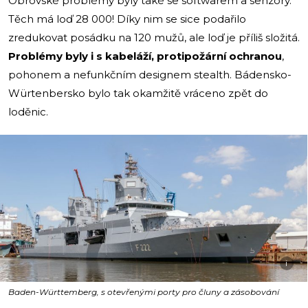
Obrovské problémy byly také se softwarem a senzory.
Těch má loď 28 000! Díky nim se sice podařilo
zredukovat posádku na 120 mužů, ale loď je příliš složitá.
Problémy byly i s kabeláží, protipožární ochranou
,
pohonem a nefunkčním designem stealth. Bádensko-
Würtenbersko bylo tak okamžitě vráceno zpět do
loděnic.
i
Baden-Württemberg, s otevřenými porty pro čluny a zásobování