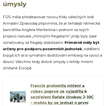
úmysly
F125 měla představovat novou třídu válečných lodí.
Armádní Zpravodaj připomíná, že je tehdejší německá
kancléřka Anglela Merkelova v jednom za svých
projevů nazvala „mírovými fregatami“; jindy byly zase
označovány za fregaty stabilizační.
Primárně měly být
určeny pro podporu pozemních jednotek
, oddělení
bojujících sil a vymáhání dodržování embarg na vývoz a
dovoz. Všechno tedy dobré úmysly v tehdy mírem
zmítané Evropě.
Francie prolomila mlčení a
vůbec poprvé se vyjádřila k
sestřelení Rafale čínskou J-10C
– mohlo by se jednat o první