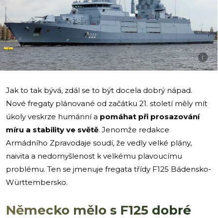
i
Jak to tak bývá, zdál se to být docela dobrý nápad.
Nové fregaty plánované od začátku 21. století měly mít
úkoly veskrze humánní a
pomáhat při prosazování
míru a stability ve světě
. Jenomže redakce
Armádního Zpravodaje soudí, že vedly velké plány,
naivita a nedomyšlenost k velkému plavoucímu
problému. Ten se jmenuje fregata třídy F125 Bádensko-
Württembersko.
Německo mělo s F125 dobré