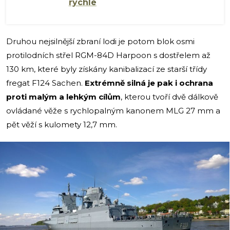
rychlé
Druhou nejsilnější zbraní lodi je potom blok osmi
protilodních střel RGM-84D Harpoon s dostřelem až
130 km, které byly získány kanibalizací ze starší třídy
fregat F124 Sachen.
Extrémně silná je pak i ochrana
proti malým a lehkým cílům
, kterou tvoří dvě dálkově
ovládané věže s rychlopalným kanonem MLG 27 mm a
pět věží s kulomety 12,7 mm.