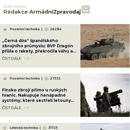
Autor článku
Redakce ArmádníZpravodaj
Pozemní technika
|
26284
„Černá díra“ španělského
zbrojního průmyslu: BVP Dragón
přišla o rakety, překročila váhu a
spolkla přes 10 miliard Kč
ČÍST DÁLE
Pozemní technika
|
27332
Finsko zbrojí přímo u ruských
hranic. Nakupuje nenápadné
systémy, které sestřelí letouny
na 9 km a váží jen 87 kg
ČÍST DÁLE
Letecká technika
|
31725