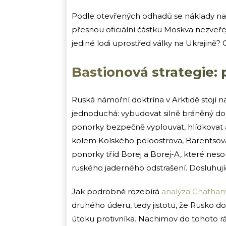
Podle otevřených odhadů se náklady na 
přesnou oficiální částku Moskva nezveře
jediné lodi uprostřed války na Ukrajině?
Bastionová strategie: 
Ruská námořní doktrína v Arktidě stojí na
jednoduchá: vybudovat silně bráněný d
ponorky bezpečně vyplouvat, hlídkovat a p
kolem Kolského poloostrova, Barentsova 
ponorky tříd Borej a Borej-A, které neso
ruského jaderného odstrašení. Dosluhujíc
Jak podrobně rozebírá
analýza Chatha
druhého úderu, tedy jistotu, že Rusko
útoku protivníka. Nachimov do tohoto r