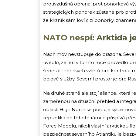
protivzdušná obrana, protiponorková výzb
strategických ponorek zůstane pro prot
že křižník sám loví cizí ponorky, znamená 
NATO nespí: Arktida je
Nachimov nevstupuje do prázdna. Severn
uvedlo, že jen v tomto roce provedlo př
šedesát leteckých vzletů pro kontrolu mo
bojové služby. Severní prostor je pro Rus
Na druhé straně ale stojí aliance, která
zaměřenou na situační přehled a integrac
oblasti High North se posiluje systémově:
republika do tohoto rámce přispívá přes s
Force Modelu, nikoli vlastní arktickou flo
bezpečnost severního Atlantiku je bezpe