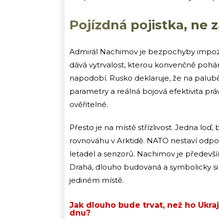
Pojízdná pojistka, ne 
Admirál Nachimov je bezpochyby impoza
dává vytrvalost, kterou konvenčně poh
napodobí. Rusko deklaruje, že na palubě
parametry a reálná bojová efektivita prá
ověřitelné.
Přesto je na místě střízlivost. Jedna lo
rovnováhu v Arktidě. NATO nestaví odpově
letadel a senzorů. Nachimov je předevší
Drahá, dlouho budovaná a symbolicky sil
jediném místě.
Jak dlouho bude trvat, než ho Ukraj
dnu?