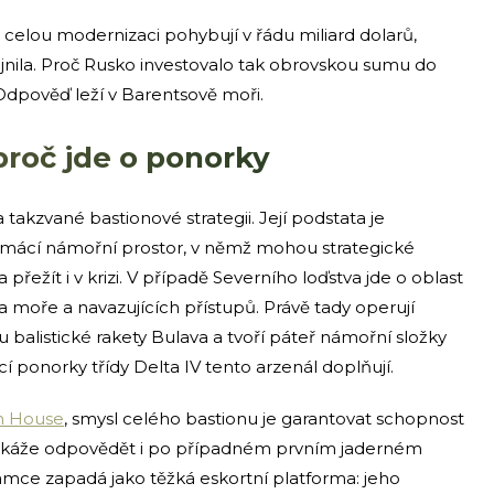
celou modernizaci pohybují v řádu miliard dolarů,
jnila. Proč Rusko investovalo tak obrovskou sumu do
 Odpověď leží v Barentsově moři.
proč jde o ponorky
 takzvané bastionové strategii. Její podstata je
omácí námořní prostor, v němž mohou strategické
řežít i v krizi. V případě Severního loďstva jde o oblast
moře a navazujících přístupů. Právě tady operují
u balistické rakety Bulava a tvoří páteř námořní složky
í ponorky třídy Delta IV tento arzenál doplňují.
m House
, smysl celého bastionu je garantovat schopnost
 dokáže odpovědět i po případném prvním jaderném
ámce zapadá jako těžká eskortní platforma: jeho