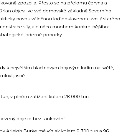
pakovaně zpozdila. Přesto se na přelomu června a
 Orlan objevil ve své domovské základně Severního
rakticky novou válečnou loď postavenou uvnitř starého
demonstrace síly, ale něco mnohem konkrétnějšího:
strategické jaderné ponorky.
tedy k největším hladinovým bojovým lodím na světě,
mluví jasně:
 tun, v plném zatížení kolem 28 000 tun
omezený dojezd bez tankování
ídy Arleigh Burke má výtlak kolem 9 700 tun a 96