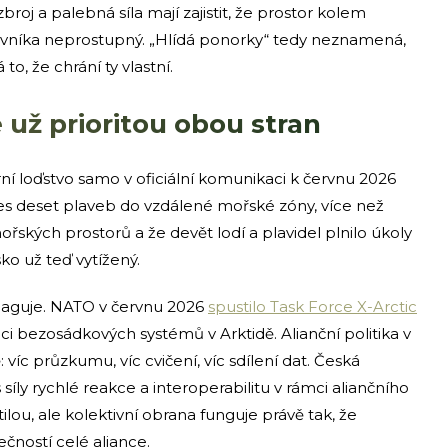
roj a palebná síla mají zajistit, že prostor kolem
ivníka neprostupný. „Hlídá ponorky“ tedy neznamená,
to, že chrání ty vlastní.
 už prioritou obou stran
í loďstvo samo v oficiální komunikaci k červnu 2026
es deset plaveb do vzdálené mořské zóny, více než
řských prostorů a že devět lodí a plavidel plnilo úkoly
ko už teď vytížený.
 reaguje. NATO v červnu 2026
spustilo Task Force X-Arctic
i bezosádkových systémů v Arktidě. Alianční politika v
 víc průzkumu, víc cvičení, víc sdílení dat. Česká
íly rychlé reakce a interoperabilitu v rámci aliančního
tilou, ale kolektivní obrana funguje právě tak, že
čností celé aliance.