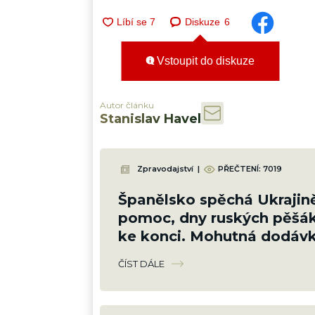
Diskuze
6
Vstoupit do diskuze
Autor článku
Stanislav Havel
Zpravodajství
|
PŘEČTENÍ:
7019
Španělsko spěchá Ukrajin
pomoc, dny ruských pěšák
ke konci. Mohutná dodávk
srovná do latě
ČÍST DÁLE