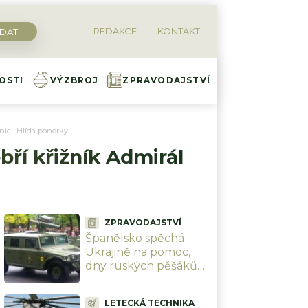
REDAKCE
KONTAKT
OSTI
VÝZBROJ
ZPRAVODAJSTVÍ
ěnici. Hlídá ponorky
obří křižník Admirál
ZPRAVODAJSTVÍ
Španělsko spěchá
Ukrajině na pomoc,
dny ruských pěšáků
se chýlí ke konci.
Mohutná dodávka je
LETECKÁ TECHNIKA
srovná do latě