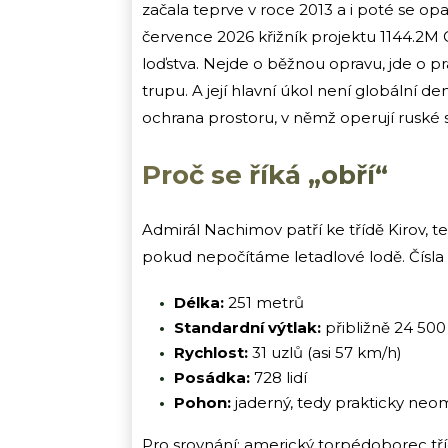
začala teprve v roce 2013 a i poté se o
července 2026 křižník projektu 1144.2M
loďstva. Nejde o běžnou opravu, jde o p
trupu. A její hlavní úkol není globální 
ochrana prostoru, v němž operují ruské 
Proč se říká „obří“
Admirál Nachimov patří ke třídě Kirov, 
pokud nepočítáme letadlové lodě. Čísla 
Délka:
251 metrů
Standardní výtlak:
přibližně 24 500
Rychlost:
31 uzlů (asi 57 km/h)
Posádka:
728 lidí
Pohon:
jaderný, tedy prakticky ne
Pro srovnání: americký torpédoborec tř