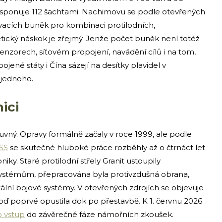
isponuje 112 šachtami. Nachimovu se podle otevřených
vacích buněk pro kombinaci protilodních,
etický náskok je zřejmý. Jenže počet buněk není totéž
senzorech, síťovém propojení, navádění cílů i na tom,
pojené státy i Čína sázejí na desítky plavidel v
 jednoho.
ici
vný. Opravy formálně začaly v roce 1999, ale podle
SS
se skutečné hluboké práce rozběhly až o čtrnáct let
iky. Staré protilodní střely Granit ustoupily
systémům, přepracována byla protivzdušná obrana,
lní bojové systémy. V otevřených zdrojích se objevuje
oď poprvé opustila dok po přestavbě. K 1. červnu 2026
o vstup
do závěrečné fáze námořních zkoušek.