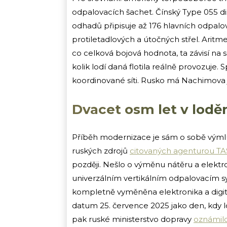
odpalovacích šachet. Čínský Type 055 d
odhadů připisuje až 176 hlavních odpalo
protiletadlových a útočných střel. Aritm
co celková bojová hodnota, ta závisí na 
kolik lodí daná flotila reálně provozuje. S
koordinované síti. Rusko má Nachimova
Dvacet osm let v loděn
Příběh modernizace je sám o sobě výmlu
ruských zdrojů
citovaných agenturou TA
později. Nešlo o výměnu nátěru a elektron
univerzálním vertikálním odpalovacím 
kompletně vyměněna elektronika a digitá
datum 25. července 2025 jako den, kdy l
pak ruské ministerstvo dopravy
oznámil