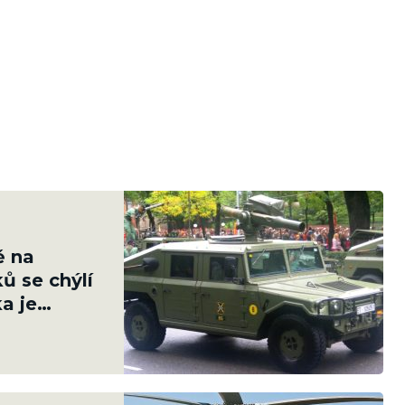
ě na
ů se chýlí
a je