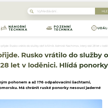
NÁMOŘNÍ
POZEMNÍ
UDÁL
TECHNIKA
TECHNIKA
o přijde. Rusko vrátilo do služby obří křižník Admirál Nachimov, který stál 28 let v lod
přijde. Rusko vrátilo do služby 
28 let v loděnici. Hlídá ponorky
derným pohonem a až 176 odpalovacími šachtami,
omorsku. Má chránit ruské ponorky nesoucí jaderné