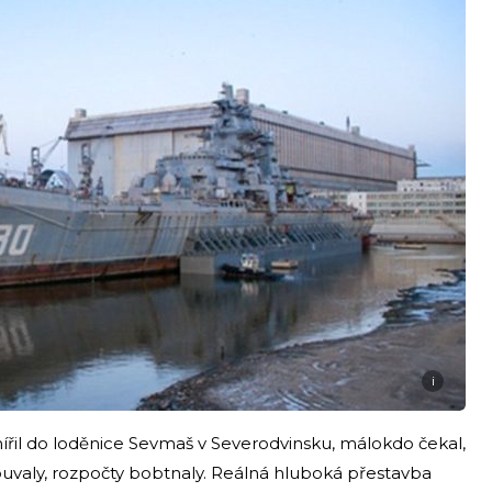
i
řil do loděnice Sevmaš v Severodvinsku, málokdo čekal,
souvaly, rozpočty bobtnaly. Reálná hluboká přestavba