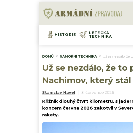
LETECKÁ
HISTORIE
TECHNIKA
DOMŮ
NÁMOŘNÍ TECHNIKA
Už se nezdálo, že t
Už se nezdálo, že to 
Nachimov, který stál 
Stanislav Havel
3. července 2026
Křižník dlouhý čtvrt kilometru, s ja
koncem června 2026 zakotvil v Sever
rakety.