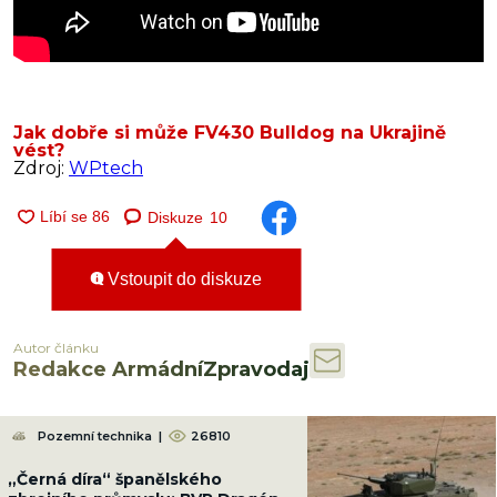
Jak dobře si může FV430 Bulldog na Ukrajině
vést?
Zdroj:
WPtech
Diskuze
10
Vstoupit do diskuze
Autor článku
Redakce ArmádníZpravodaj
Pozemní technika
|
26810
„Černá díra“ španělského