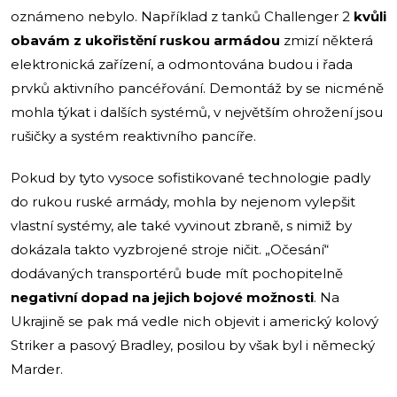
oznámeno nebylo. Například z tanků Challenger 2
kvůli
obavám z ukořistění ruskou armádou
zmizí některá
elektronická zařízení, a odmontována budou i řada
prvků aktivního pancéřování. Demontáž by se nicméně
mohla týkat i dalších systémů, v největším ohrožení jsou
rušičky a systém reaktivního pancíře.
Pokud by tyto vysoce sofistikované technologie padly
do rukou ruské armády, mohla by nejenom vylepšit
vlastní systémy, ale také vyvinout zbraně, s nimiž by
dokázala takto vyzbrojené stroje ničit. „Očesání“
dodávaných transportérů bude mít pochopitelně
negativní dopad na jejich bojové možnosti
. Na
Ukrajině se pak má vedle nich objevit i americký kolový
Striker a pasový Bradley, posilou by však byl i německý
Marder.