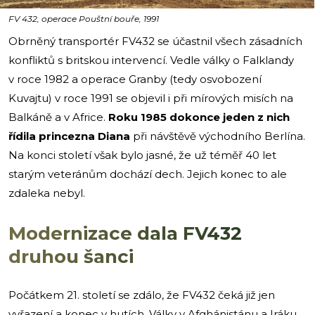
FV 432, operace Pouštní bouře, 1991
Obrněný transportér FV432 se účastnil všech zásadních
konfliktů s britskou intervencí. Vedle války o Falklandy
v roce 1982 a operace Granby (tedy osvobození
Kuvajtu) v roce 1991 se objevil i při mírových misích na
Balkáně a v Africe.
Roku 1985 dokonce jeden z nich
řídila princezna Diana
při návštěvě východního Berlína.
Na konci století však bylo jasné, že už téměř 40 let
starým veteránům dochází dech. Jejich konec to ale
zdaleka nebyl.
Modernizace dala FV432
druhou šanci
Počátkem 21. století se zdálo, že FV432 čeká již jen
vyřazení a konec v hutích. Války v Afghánistánu a Iráku