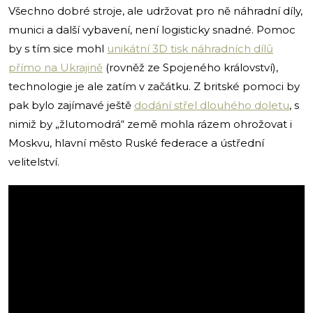
Všechno dobré stroje, ale udržovat pro ně náhradní díly,
munici a další vybavení, není logisticky snadné. Pomoc
by s tím sice mohl
unikátní 3D tisk náhradních dílů
přímo na Ukrajině
(rovněž ze Spojeného království),
technologie je ale zatím v začátku. Z britské pomoci by
pak bylo zajímavé ještě
dodání střel dlouhého doletu
, s
nimiž by „žlutomodrá“ země mohla rázem ohrožovat i
Moskvu, hlavní město Ruské federace a ústřední
velitelství.