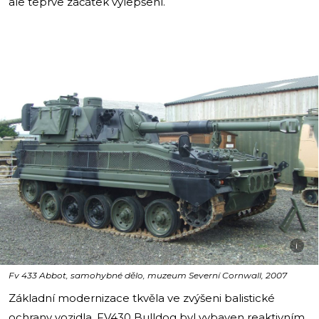
ale teprve začátek vylepšení.
i
Fv 433 Abbot, samohybné dělo, muzeum Severní Cornwall, 2007
Základní modernizace tkvěla ve zvýšeni balistické
ochrany vozidla. FV430 Bulldog byl vybaven reaktivním