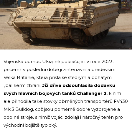
i
Vojenská pomoc Ukrajině pokračuje i v roce 2023,
přičemž v poslední době ji zintenzivnila především
Velká Británie, která přišla se štědrým a bohatým
„balíkem“ zbraní.
Již dříve odsouhlasila dodávku
svých hlavních bojových tanků Challenger 2
, k nim
ale přihodila také stovky obrněných transportérů FV430
Mk.3 Bulldog, což jsou poměrně dobře vyzbrojené a
odolné stroje, s nimiž vojáci zdolají i náročný terén pro
východní bojiště typický.