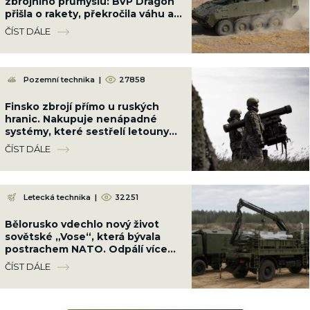
zbrojního průmyslu: BVP Dragón
přišla o rakety, překročila váhu a
spolkla přes 10 miliard Kč
ČÍST DÁLE
Pozemní technika
|
27858
Finsko zbrojí přímo u ruských
hranic. Nakupuje nenápadné
systémy, které sestřelí letouny
na 9 km a váží jen 87 kg
ČÍST DÁLE
Letecká technika
|
32251
Bělorusko vdechlo nový život
sovětské „Vose“, která bývala
postrachem NATO. Odpálí více
střel než kdy dříve
ČÍST DÁLE