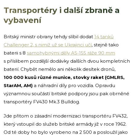
Transportéry i další zbraně a
vybavení
Britský ministr obrany tehdy slíbil dodat
14 tanků
Challenger 2, s nimiž už se Ukrajinci učí
, stejně tako
baterii s 8
samohybnými děly AS-155 ráže 90 mm
s příslibem pozdější dodávky dalších dvou kompletních
baterií. Chybět nemělo ani několik desítek dronů,
100 000 kusů různé munice, stovky raket (GMLRS,
StarAM, AM)
a náhradní díly pro vozidla. Opravdu
významnou součástí britské podpory jsou pak obrněné
transportéry FV430 Mk.3 Bulldog.
Jde přitom o zásadní modernizaci transportéru FV432,
který vstoupil do služeb britské armády již v roce 1962.
Od té doby ho bylo vyrobeno na 2 500 a posloužil jako