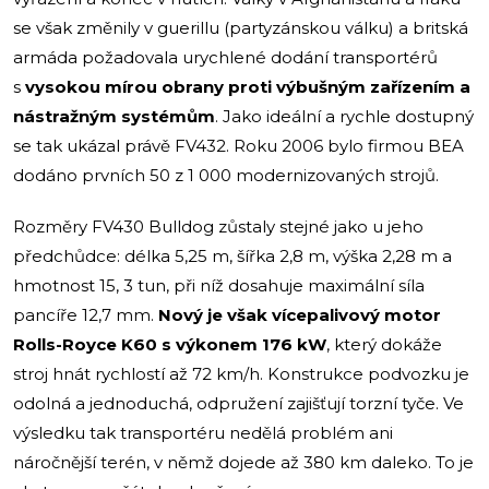
se však změnily v guerillu (partyzánskou válku) a britská
armáda požadovala urychlené dodání transportérů
s
vysokou mírou obrany proti výbušným zařízením a
nástražným systémům
. Jako ideální a rychle dostupný
se tak ukázal právě FV432. Roku 2006 bylo firmou BEA
dodáno prvních 50 z 1 000 modernizovaných strojů.
Rozměry FV430 Bulldog zůstaly stejné jako u jeho
předchůdce: délka 5,25 m, šířka 2,8 m, výška 2,28 m a
hmotnost 15, 3 tun, při níž dosahuje maximální síla
pancíře 12,7 mm.
Nový je však vícepalivový motor
Rolls-Royce K60 s výkonem 176 kW
, který dokáže
stroj hnát rychlostí až 72 km/h. Konstrukce podvozku je
odolná a jednoduchá, odpružení zajišťují torzní tyče. Ve
výsledku tak transportéru nedělá problém ani
náročnější terén, v němž dojede až 380 km daleko. To je