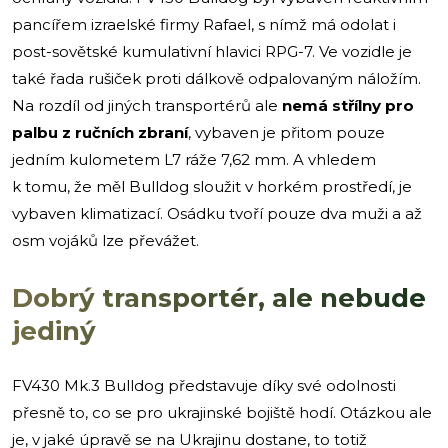
pancířem izraelské firmy Rafael, s nímž má odolat i
post-sovětské kumulativní hlavici RPG-7. Ve vozidle je
také řada rušiček proti dálkově odpalovaným náložím.
Na rozdíl od jiných transportérů ale
nemá střílny pro
palbu z ručních zbraní
, vybaven je přitom pouze
jedním kulometem L7 ráže 7,62 mm. A vhledem
k tomu, že měl Bulldog sloužit v horkém prostředí, je
vybaven klimatizací. Osádku tvoří pouze dva muži a až
osm vojáků lze převážet.
Dobrý transportér, ale nebude
jediný
FV430 Mk.3 Bulldog představuje díky své odolnosti
přesně to, co se pro ukrajinské bojiště hodí. Otázkou ale
je, v jaké úpravě se na Ukrajinu dostane, to totiž