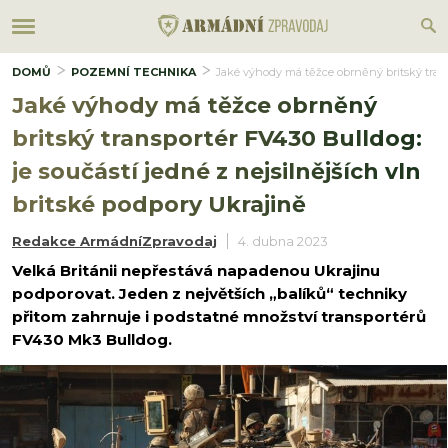
DOMŮ
POZEMNÍ TECHNIKA
Jaké výhody má těžce obrněný britský transp
Jaké výhody má těžce obrněný
britský transportér FV430 Bulldog:
je součástí jedné z nejsilnějších vln
britské podpory Ukrajině
Redakce ArmádníZpravodaj
4. dubna 2023
Velká Británii nepřestává napadenou Ukrajinu
podporovat. Jeden z největších „balíků“ techniky
přitom zahrnuje i podstatné množství transportérů
FV430 Mk3 Bulldog.