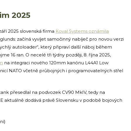
zim 2025
 září 2025 slovenská firma
Koval Systems oznámila
lunds: začíná vyvíjet samočinný nabíječ pro novou verzi
ychlý autoloader“, který připraví další náboj během
me 16 ran. O necelé tři týdny později, 8. října 2025,
em
na integraci nového 120mm kanónu L44A1 Low
unicí NATO včetně průbojných i programovatelných střel
 tank přesedlal na podvozek CV90 MkIV, tedy na
BAE aktuálně dodává právě Slovensku v podobě bojových
ní)