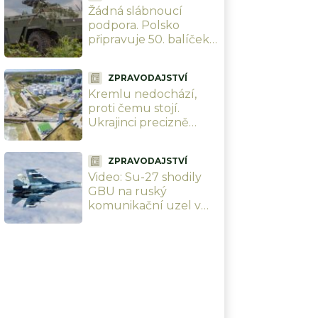
Žádná slábnoucí
podpora. Polsko
připravuje 50. balíček
pomoci Ukrajině, i když
se s ní hádá kvůli
ZPRAVODAJSTVÍ
Banderovi
Kremlu nedochází,
proti čemu stojí.
Ukrajinci precizně
vypálili největší ruský
potravinový terminál.
ZPRAVODAJSTVÍ
Nebude slunečnicový
Video: Su-27 shodily
olej
GBU na ruský
komunikační uzel v
Bachmutu. Po
mohutné detonaci
přestala základna
existovat