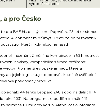
kosystém
Nižší hmotnost, turecko-slovenská
výrobní základna
, a pro Česko
o pro BAE historický zlom. Poprvé za 25 let existence
vatele. A v obranném průmyslu platí, že první zákazník
vat stroj, který nikdy nikdo nenasadil.
ader trh nezmění. Změní ho kombinace: nižší hmotnost
provozní náklady, kompatibilita s široce rozšířenou
e výroby. Pro menší evropské armády, které si
ani jejich logistiku, je to poprvé skutečně uvěřitelná
ůmyslově poskládaný produkt.
5 objednalo 44 tanků Leopard 2A8 s opcí na dalších 14
do roku 2031. Na programu se podílí minimálně 11
za nejméně 1,9 miliardy korun. Aktivní český program