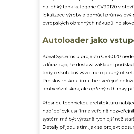
na lehký tank kategorie CV90120 v otevřen
lokalizace výroby a domácí průmyslový 
evropských obranných nákupů, ne slove
Autoloader jako vstup
Koval Systems u projektu CV90120 neděl
zdůrazňuje, že dostává základní podkla
tedy o skutečný vývoj, ne o pouhý offset.
Pro slovenskou firmu bez veřejně dolože
ambiciózní skok, ale opřený o tři roky p
Přesnou technickou architekturu nabíje
nabíjecí cyklus) firma veřejně nezveřejni
systém má být výrazně rychlejší než starš
Detaily přijdou s tím, jak se projekt pos