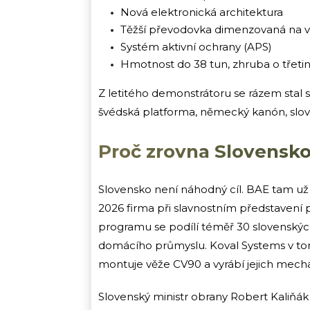
Nová elektronická architektura
Těžší převodovka dimenzovaná na v
Systém aktivní ochrany (APS)
Hmotnost do 38 tun, zhruba o třet
Z letitého demonstrátoru se rázem stal s
švédská platforma, německý kanón, slov
Proč zrovna Slovensko
Slovensko není náhodný cíl. BAE tam u
2026 firma při slavnostním představení
programu se podílí téměř 30 slovenskýc
domácího průmyslu. Koval Systems v tom
montuje věže CV90 a vyrábí jejich mec
Slovenský ministr obrany Robert Kaliňák 2