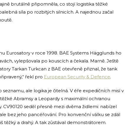
ajině brutálně připomněla, co stojí logistika těžké
alebná síla po rozbitých silnicích. A najednou začal
 koutě.
e
hu Eurosatory v roce 1998. BAE Systems Hägglunds ho
avách, vylepšovala po kouscích a čekala. Marně. Ještě
atory Tarkan Turkcan z BAE otevřeně přiznal, že tank
řipravený,“ řekl pro
European Security & Defence
.
 seznamu, ale logika je čitelná. V éře expedičních misí v
y těžké Abramsy a Leopardy s maximální ochranou
y. CV90120 seděl přesně mezi dvěma židlemi: nabízel
ale bez jeho pancéřování. Pro konvenční válku se zdál
íliš těžký a drahý. A tak zůstával demonstrátorem.