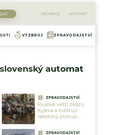
REDAKCE
KONTAKT
OSTI
VÝZBROJ
ZPRAVODAJSTVÍ
l slovenský automat
ZPRAVODAJSTVÍ
Rusové věští zkázu
Kyjeva a zvěstují
raketový postup.
Ukrajinci frontu drží a
nehnou se ani o metr
ZPRAVODAJSTVÍ