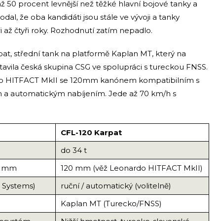
až 50 procent levnější než těžké hlavní bojové tanky a
al, že oba kandidáti jsou stále ve vývoji a tanky
 až čtyři roky. Rozhodnutí zatím nepadlo.
t, střední tank na platformě Kaplan MT, který na
avila česká skupina CSG ve spolupráci s tureckou FNSS.
rdo HITFACT MkII se 120mm kanónem kompatibilním s
m a automatickým nabíjením. Jede až 70 km/h s
CFL-120 Karpat
do 34 t
0 mm
120 mm (věž Leonardo HITFACT MkII)
l Systems)
ruční / automatický (volitelně)
Kaplan MT (Turecko/FNSS)