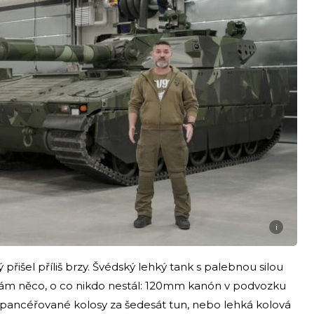
i
přišel příliš brzy. Švédský lehký tank s palebnou silou
ám něco, o co nikdo nestál: 120mm kanón v podvozku
 pancéřované kolosy za šedesát tun, nebo lehká kolová