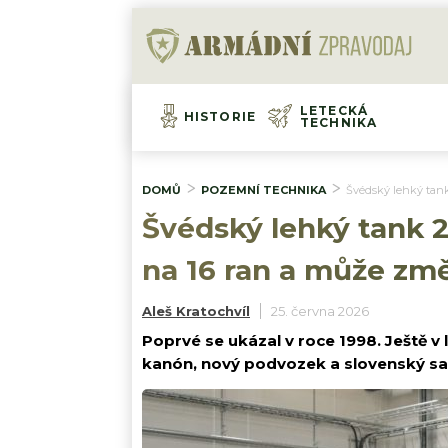
LETECKÁ
HISTORIE
TECHNIKA
DOMŮ
POZEMNÍ TECHNIKA
Švédský lehký tank
Švédský lehký tank 2
na 16 ran a může změ
Aleš Kratochvíl
25. června 2026
Poprvé se ukázal v roce 1998. Ještě v
kanón, nový podvozek a slovenský sam