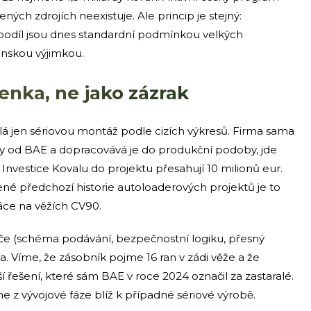
ých zdrojích neexistuje. Ale princip je stejný:
podíl jsou dnes standardní podmínkou velkých
nskou výjimkou.
enka, ne jako zázrak
á jen sériovou montáž podle cizích výkresů. Firma sama
dy od BAE a dopracovává je do produkční podoby, jde
 Investice Kovalu do projektu přesahují 10 milionů eur.
né předchozí historie autoloaderových projektů je to
ráce na věžích CV90.
če (schéma podávání, bezpečnostní logiku, přesný
la. Víme, že zásobník pojme 16 ran v zádi věže a že
í řešení, které sám BAE v roce 2024 označil za zastaralé.
une z vývojové fáze blíž k případné sériové výrobě.