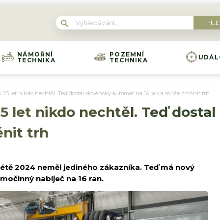
NÁMOŘNÍ
POZEMNÍ
UDÁL
TECHNIKA
TECHNIKA
 25 let nikdo nechtěl. Teď dostal slovenský automat na 16 ran a může změnit trh
5 let nikdo nechtěl. Teď dosta
nit trh
 létě 2024 neměl jediného zákazníka. Teď má nový
očinný nabíječ na 16 ran.