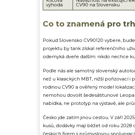
Klíčová
Návaznost na existující e
výhoda
CV90 na Slovensku
Co to znamená pro trh
Pokud Slovensko CV90120 vybere, bude t
projektu by tank získal referenčního uži
odemyká dveře dalším: nikdo nechce kupo
Podle nás ale samotný slovenský autolo
než u klasických MBT, nižší pořizovací i 
rodinou CV90 a ověřený model lokalizac
nemohou dovolit šedesátitunové Leopardy 
nabídka, ne prototyp na výstavě, ale pr
Česko jde zatím jinou cestou. V září 202
kusů, dodávky mají běžet od roku 2028 
českých firem s průmyslovou spoluprací 