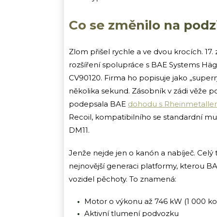
Co se změnilo na pod
Zlom přišel rychle a ve dvou krocích. 17.
rozšíření spolupráce s BAE Systems Hägg
CV90120. Firma ho popisuje jako „superr
několika sekund. Zásobník v zádi věže poj
podepsala BAE
dohodu s Rheinmetall
Recoil, kompatibilního se standardní m
DM11.
Jenže nejde jen o kanón a nabíječ. Celý
nejnovější generaci platformy, kterou 
vozidel pěchoty. To znamená:
Motor o výkonu až 746 kW (1 000 ko
Aktivní tlumení podvozku