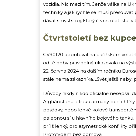
vozidla. Nic mezi tím. Jenže válka na Ukr
techniky a jak rychle se musí přesouvat p
dávat smysl stroj, který čtvrtstoletí stál v
Čtvrtstoletí bez kupc
CV90120 debutoval na pařížském veletr
od té doby pravidelně ukazovala na výst
22. června 2024 na dalším ročníku Euros
stále nemá zákazníka. „Svět ještě nebyl p
Důvody nikdy nikdo oficiálně nesepsal do
Afghánistánu a Iráku armády buď chtěl
posádky, nebo lehké kolové transportér
palebnou sílu hlavního bojového tanku, 
příliš lehký, pro asymetrické konflikty př
Prototypem bez domova.