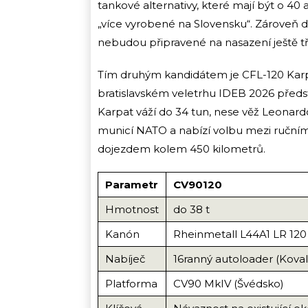
tankové alternativy, které mají být o 40 
„více vyrobené na Slovensku“. Zároveň dod
nebudou připravené na nasazení ještě tři
Tím druhým kandidátem je CFL-120 Karpa
bratislavském veletrhu IDEB 2026 předst
Karpat váží do 34 tun, nese věž Leona
municí NATO a nabízí volbu mezi ruční
dojezdem kolem 450 kilometrů.
Parametr
CV90120
Hmotnost
do 38 t
Kanón
Rheinmetall L44A1 LR 12
Nabíječ
16ranný autoloader (Kova
Platforma
CV90 MkIV (Švédsko)