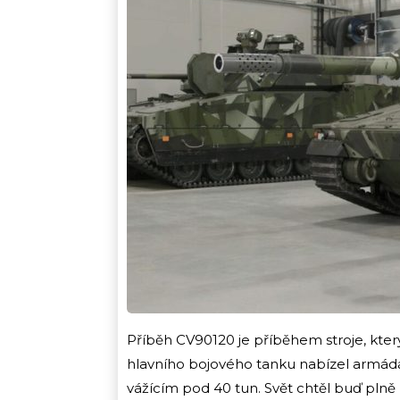
Příběh CV90120 je příběhem stroje, který 
hlavního bojového tanku nabízel armád
vážícím pod 40 tun. Svět chtěl buď plně