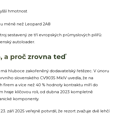
yšší hmotnost
inu méně než Leopard 2A8
troj sestavený ze tří evropských průmyslových pilířů:
enský autoloader.
, a proč zrovna teď
ž má hluboce zakořeněný dodavatelský řetězec. V únoru
 prvního slovenského CV9035 MkIV uvedla, že na
h firem a více než 40 % hodnoty kontraktu míří do
 hraje klíčovou roli, od dubna 2023 kompletně
hanické komponenty.
3. září 2025 veřejně potvrdil, že rezort zvažuje dvě lehčí