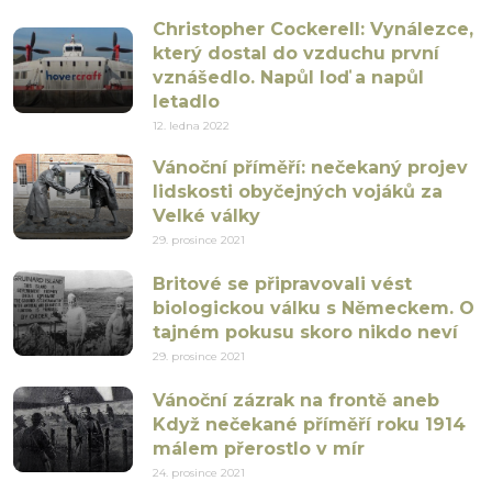
Christopher Cockerell: Vynálezce,
který dostal do vzduchu první
vznášedlo. Napůl loď a napůl
letadlo
12. ledna 2022
Vánoční příměří: nečekaný projev
lidskosti obyčejných vojáků za
Velké války
29. prosince 2021
Britové se připravovali vést
biologickou válku s Německem. O
tajném pokusu skoro nikdo neví
29. prosince 2021
Vánoční zázrak na frontě aneb
Když nečekané příměří roku 1914
málem přerostlo v mír
24. prosince 2021