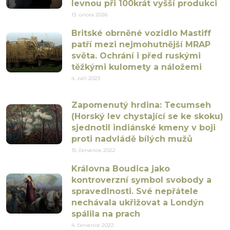
levnou při 100krát vyšší produkci
13. února 2026
Britské obrněné vozidlo Mastiff
patří mezi nejmohutnější MRAP
světa. Ochrání i před ruskými
těžkými kulomety a náložemi
4. září 2023
Zapomenutý hrdina: Tecumseh
(Horský lev chystající se ke skoku)
sjednotil indiánské kmeny v boji
proti nadvládě bílých mužů
15. července 2022
Královna Boudica jako
kontroverzní symbol svobody a
spravedlnosti. Své nepřátele
nechávala ukřižovat a Londýn
spálila na prach
4. července 2022