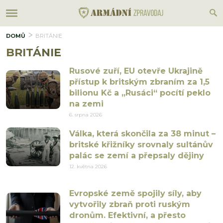
DOMŮ
BRITÁNIE
BRITÁNIE
Rusové zuří, EU otevře Ukrajině
přístup k britským zbraním za 1,5
bilionu Kč a „Rusáci“ pocítí peklo
na zemi
6. srpna 2026
Válka, která skončila za 38 minut –
britské křižníky srovnaly sultánův
palác se zemí a přepsaly dějiny
12. května 2026
Evropské země spojily síly, aby
vytvořily zbraň proti ruským
dronům. Efektivní, a přesto