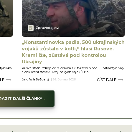
Zpravodajství
„Konstantinovka padla, 500 ukrajinských
vojáků zůstalo v kotli,“ hlásí Rusové.
Kreml lže, zůstává pod kontrolou
Ukrajiny
ntynivka
Ruské státní zdroje od 9. června šíří tvrzení o pádu Kostiantynivky
a obklíčení stovek ukrajinských vojáků. Bo...
ÁLE
ČÍST DÁLE
Jindřich Svěcený
|
26. června 2026
AZIT DALŠÍ ČLÁNKY