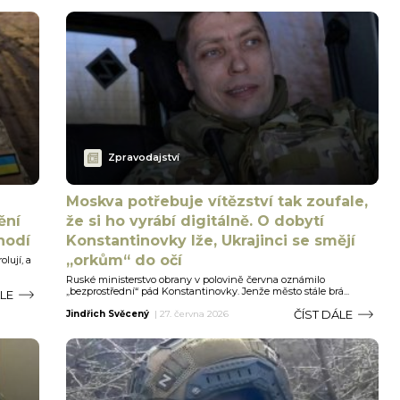
Zpravodajství
Moskva potřebuje vítězství tak zoufale,
ění
že si ho vyrábí digitálně. O dobytí
hodí
Konstantinovky lže, Ukrajinci se smějí
„orkům“ do očí
lují, a
Ruské ministerstvo obrany v polovině června oznámilo
„bezprostřední“ pád Konstantinovky. Jenže město stále brá...
ÁLE
ČÍST DÁLE
Jindřich Svěcený
|
27. června 2026