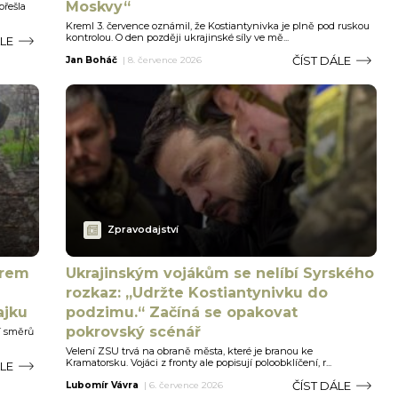
Moskvy“
přešla
Kreml 3. července oznámil, že Kostiantynivka je plně pod ruskou
kontrolou. O den později ukrajinské síly ve mě...
ÁLE
ČÍST DÁLE
Jan Boháč
|
8. července 2026
Zpravodajství
orem
Ukrajinským vojákům se nelíbí Syrského
rozkaz: „Udržte Kostiantynivku do
ajku
podzimu.“ Začíná se opakovat
pokrovský scénář
í směrů
Velení ZSU trvá na obraně města, které je branou ke
Kramatorsku. Vojáci z fronty ale popisují poloobklíčení, r...
ÁLE
ČÍST DÁLE
Lubomír Vávra
|
6. července 2026