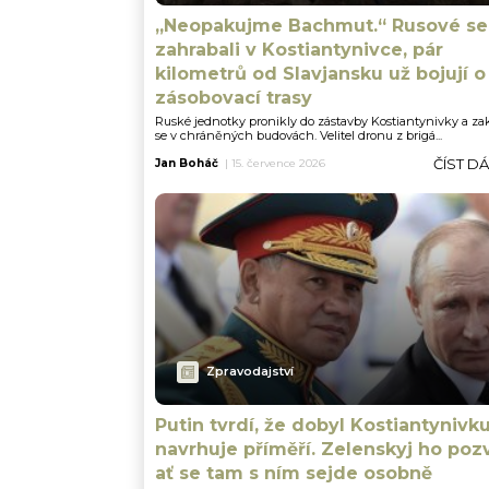
„Neopakujme Bachmut.“ Rusové se
zahrabali v Kostiantynivce, pár
kilometrů od Slavjansku už bojují o
zásobovací trasy
Ruské jednotky pronikly do zástavby Kostiantynivky a zak
se v chráněných budovách. Velitel dronu z brigá...
ČÍST D
Jan Boháč
|
15. července 2026
Zpravodajství
Putin tvrdí, že dobyl Kostiantynivku
navrhuje příměří. Zelenskyj ho pozv
ať se tam s ním sejde osobně