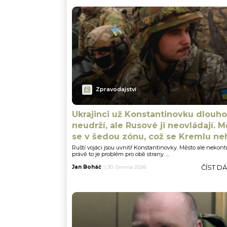
Zpravodajství
Ukrajinci už Konstantinovku dlouho
neudrží, ale Rusové ji neovládají. M
se v šedou zónu, což se Kremlu ne
Ruští vojáci jsou uvnitř Konstantinovky. Město ale nekontro
právě to je problém pro obě strany. ...
ČÍST D
Jan Boháč
|
30. června 2026