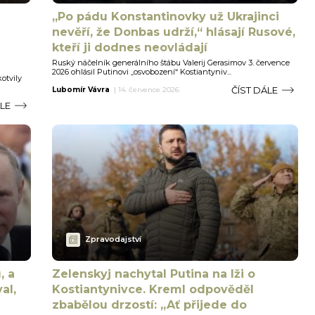
„Po pádu Konstantinovky už Ukrajinci
nevěří, že Donbas udrží,“ hlásají Rusové,
kteří ji dodnes neovládají
Ruský náčelník generálního štábu Valerij Gerasimov 3. července
2026 ohlásil Putinovi „osvobození“ Kostiantyniv...
otvily
ČÍST DÁLE
Lubomír Vávra
|
14. července 2026
ÁLE
Zpravodajství
, a
Zelenskyj nachytal Putina na lži o
al,
Kostiantynivce. Kreml odpověděl
zbabělou drzostí: „Ať přijede do