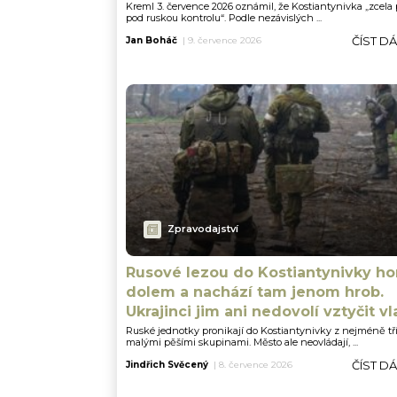
Kreml 3. července 2026 oznámil, že Kostiantynivka „zcela 
pod ruskou kontrolu“. Podle nezávislých ...
ČÍST D
Jan Boháč
|
9. července 2026
Zpravodajství
Rusové lezou do Kostiantynivky h
dolem a nachází tam jenom hrob.
Ukrajinci jim ani nedovolí vztyčit vl
Ruské jednotky pronikají do Kostiantynivky z nejméně tř
malými pěšími skupinami. Město ale neovládají, ...
ČÍST D
Jindřich Svěcený
|
8. července 2026