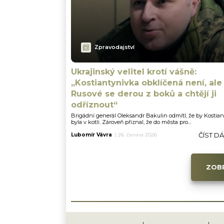
Zpravodajství
Ukrajinský velitel krotí vášně:
„Kostiantynivka obklíčená není, ale
Rusové se derou z boků a chtějí ji
odříznout“
Brigádní generál Oleksandr Bakulin odmítl, že by Kostia
byla v kotli. Zároveň přiznal, že do města pro...
ČÍST D
Lubomír Vávra
|
26. června 2026
ZOBR