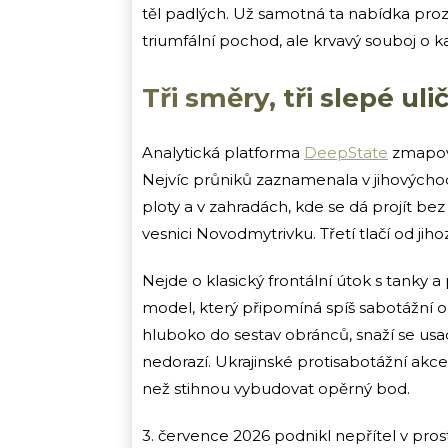
těl padlých. Už samotná ta nabídka prozr
triumfální pochod, ale krvavý souboj o k
Tři směry, tři slepé uli
Analytická platforma
DeepState
zmapova
Nejvíc průniků zaznamenala v jihovýcho
ploty a v zahradách, kde se dá projít b
vesnici Novodmytrivku. Třetí tlačí od jiho
Nejde o klasický frontální útok s tanky 
model, který připomíná spíš sabotážní o
hluboko do sestav obránců, snaží se usad
nedorazí. Ukrajinské protisabotážní akce 
než stihnou vybudovat opěrný bod.
3. července 2026 podnikl nepřítel v pro