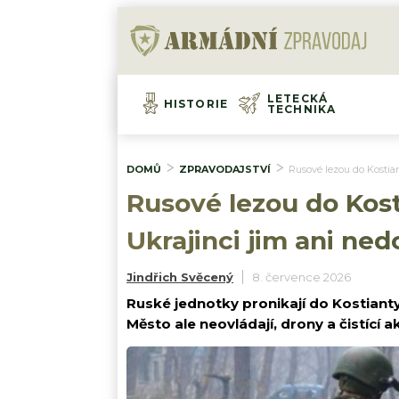
LETECKÁ
HISTORIE
TECHNIKA
DOMŮ
ZPRAVODAJSTVÍ
Rusové lezou do Kostia
Rusové lezou do Kos
Ukrajinci jim ani nedo
Jindřich Svěcený
8. července 2026
Ruské jednotky pronikají do Kostiant
Město ale neovládají, drony a čistící ak