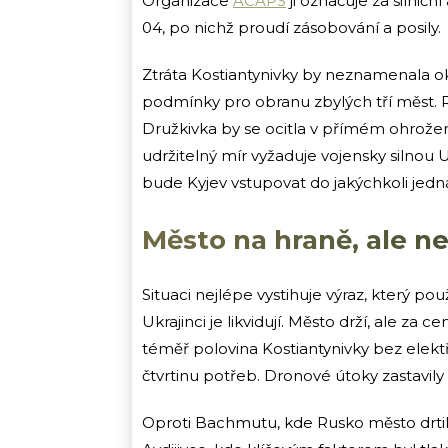
Organizace
ACAPS
ji označuje za silničn
04, po nichž proudí zásobování a posily.
Ztráta Kostiantynivky by neznamenala oka
podmínky pro obranu zbylých tří měst. R
Družkivka by se ocitla v přímém ohrožen
udržitelný mír vyžaduje vojensky silnou Ukr
bude Kyjev vstupovat do jakýchkoli jedn
Město na hraně, ale n
Situaci nejlépe vystihuje výraz, který použ
Ukrajinci je likvidují. Město drží, ale za
téměř polovina Kostiantynivky bez elektř
čtvrtinu potřeb. Dronové útoky zastavil
Oproti Bachmutu, kde Rusko město drti