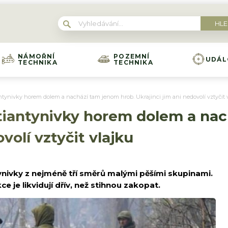
NÁMOŘNÍ
POZEMNÍ
UDÁL
TECHNIKA
TECHNIKA
ntynivky horem dolem a nachází tam jenom hrob. Ukrajinci jim ani nedovolí vztyčit 
tiantynivky horem dolem a nac
volí vztyčit vlajku
ynivky z nejméně tří směrů malými pěšími skupinami.
ce je likvidují dřív, než stihnou zakopat.