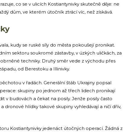
azuje, co se v ulicích Kostiantynivky skutečně děje: ne
aždý dům, ve kterém útočník ztrácí víc, než získává.
čky
la, kudy se ruské síly do města pokoušejí pronikat.
dním sektoru soukromé zástavby, v úzkých uličkách, za
ez obrněné techniky. Druhý směr vede z východu přes
západu, od Berestoku a Illinivky.
a pěchotou v řadách. Generální štáb Ukrajiny popsal
perace: skupiny po jednom až třech lidech pronikají
it v budovách a čekat na posily. Jenže posily často
a dronové hlídky takové skupiny vyhledávají a ničí dřív,
storu Kostiantynivky jedenáct útočných operací. Žádná z