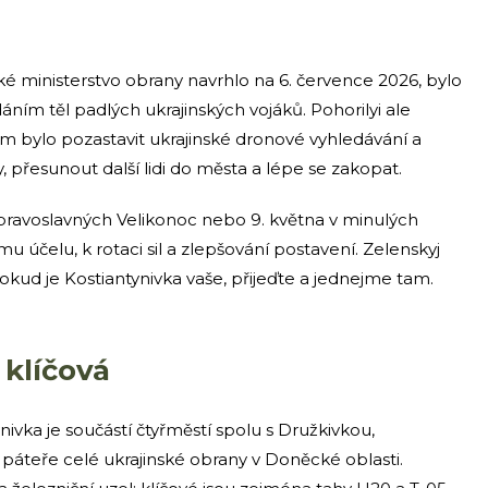
ké ministerstvo obrany navrhlo na 6. července 2026, bylo
ním těl padlých ukrajinských vojáků. Pohorilyi ale
lem bylo pozastavit ukrajinské dronové vyhledávání a
, přesunout další lidi do města a lépe se zakopat.
pravoslavných Velikonoc nebo 9. května v minulých
mu účelu, k rotaci sil a zlepšování postavení. Zelenskyj
pokud je Kostiantynivka vaše, přijeďte a jednejme tam.
 klíčová
ivka je součástí čtyřměstí spolu s Družkivkou,
páteře celé ukrajinské obrany v Doněcké oblasti.