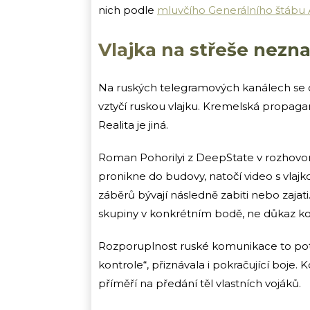
nich podle
mluvčího Generálního štábu A
Vlajka na střeše nez
Na ruských telegramových kanálech se ob
vztyčí ruskou vlajku. Kremelská propag
Realita je jiná.
Roman Pohorilyi z DeepState v rozhovor
pronikne do budovy, natočí video s vlajk
záběrů bývají následně zabiti nebo zajat
skupiny v konkrétním bodě, ne důkaz ko
Rozporuplnost ruské komunikace to potv
kontrole“, přiznávala i pokračující boje
příměří na předání těl vlastních vojáků.