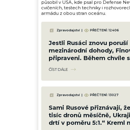
působil v USA, kde psal pro Defense New
cvičeních, testech techniky i rozhovore
armádu z obou stran oceánu.
Zpravodajství
|
PŘEČTENÍ:
12406
Jestli Rusáci znovu poruší
mezinárodní dohody, Fino
připraveni. Během chvíle s
schovají pod zem
ČÍST DÁLE
Zpravodajství
|
PŘEČTENÍ:
13027
Sami Rusové přiznávají, že 
tisíc dronů měsíčně, Ukraj
drtí v poměru 5:1.“ Kreml