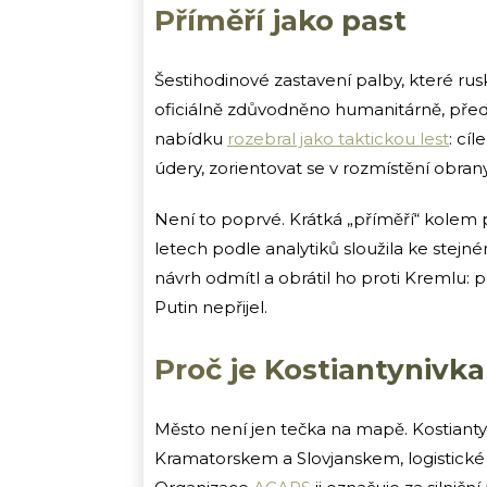
Příměří jako past
Šestihodinové zastavení palby, které rus
oficiálně zdůvodněno humanitárně, předá
nabídku
rozebral jako taktickou lest
: cí
údery, zorientovat se v rozmístění obrany
Není to poprvé. Krátká „příměří“ kolem 
letech podle analytiků sloužila ke stejné
návrh odmítl a obrátil ho proti Kremlu: 
Putin nepřijel.
Proč je Kostiantynivka
Město není jen tečka na mapě. Kostiantyn
Kramatorskem a Slovjanskem, logistické 