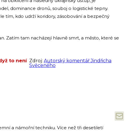
 na obklíčení a následný ukrajinský ústup, je
 model, dominance dronů, souboj o logistické tepny.
ale tím, kdo udrží koridory, zásobování a bezpečný
ran. Zatím tam nacházejí hlavně smrt, a město, které se
dyž to není
Zdroj:
Autorský komentář Jindřicha
Svěceného
emní a námořní techniku. Více než tři desetiletí