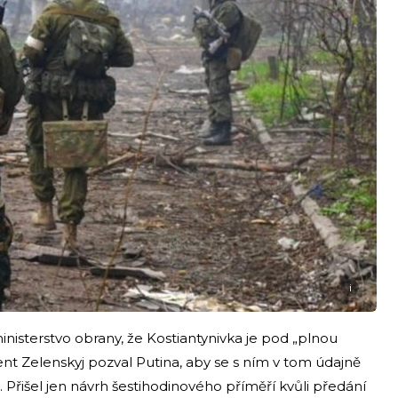
i
nisterstvo obrany, že Kostiantynivka je pod „plnou
ent Zelenskyj pozval Putina, aby se s ním v tom údajně
Přišel jen návrh šestihodinového příměří kvůli předání