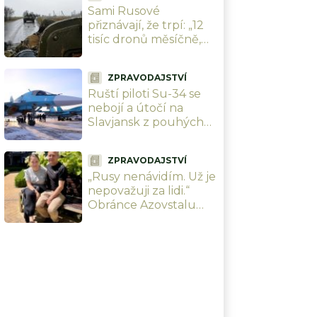
Sami Rusové
přiznávají, že trpí: „12
tisíc dronů měsíčně,
Ukrajinci nás drtí v
poměru 5:1.“ Kreml
ZPRAVODAJSTVÍ
nemá odpověď
Ruští piloti Su-34 se
nebojí a útočí na
Slavjansk z pouhých
20 km. Ukrajinci je už
(ne)mohou kdykoli
ZPRAVODAJSTVÍ
sestřelit
„Rusy nenávidím. Už je
nepovažuji za lidi.“
Obránce Azovstalu
přežil zajetí, mučení i
ztrátu paměti. Jeho
bratr utekl do Ruska