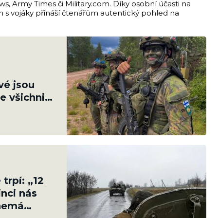
s, Army Times či Military.com. Díky osobní účasti na
ch s vojáky přináší čtenářům autentický pohled na
vé jsou
e všichni
trpí: „12
inci nás
 nemá