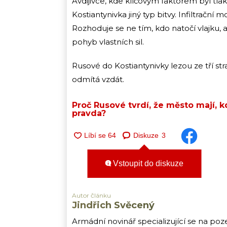
Avdijivce, kde klíčovým faktorem byl tlak
Kostiantynivka jiný typ bitvy. Infiltrační
Rozhoduje se ne tím, kdo natočí vlajku, 
pohyb vlastních sil.
Rusové do Kostiantynivky lezou ze tří st
odmítá vzdát.
Proč Rusové tvrdí, že město mají, k
pravda?
Diskuze
3
Vstoupit do diskuze
Autor článku
Jindřich Svěcený
Armádní novinář specializující se na poz