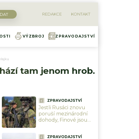
REDAKCE
KONTAKT
OSTI
VÝZBROJ
ZPRAVODAJSTVÍ
vlajku
hází tam jenom hrob.
ZPRAVODAJSTVÍ
Jestli Rusáci znovu
poruší mezinárodní
dohody, Finové jsou
připraveni. Během
chvíle se všichni
ZPRAVODAJSTVÍ
schovají pod zem