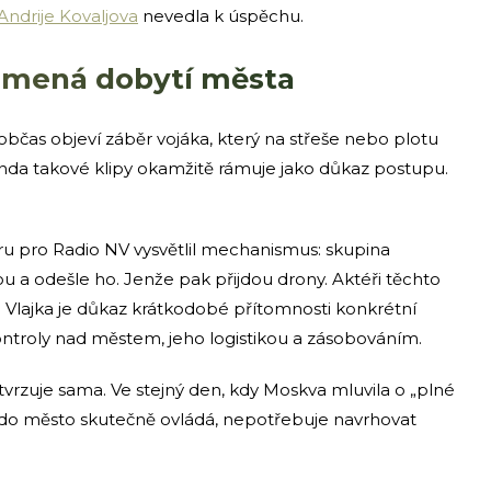
ndrije Kovaljova
nevedla k úspěchu.
namená dobytí města
čas objeví záběr vojáka, který na střeše nebo plotu
anda takové klipy okamžitě rámuje jako důkaz postupu.
u pro Radio NV vysvětlil mechanismus: skupina
ou a odešle ho. Jenže pak přijdou drony. Aktéři těchto
i. Vlajka je důkaz krátkodobé přítomnosti konkrétní
ntroly nad městem, jeho logistikou a zásobováním.
rzuje sama. Ve stejný den, kdy Moskva mluvila o „plné
. Kdo město skutečně ovládá, nepotřebuje navrhovat