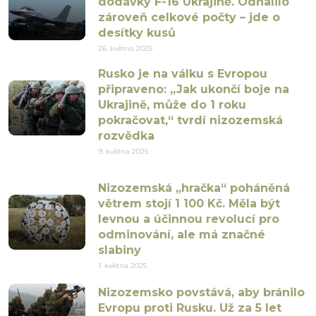
dodávky F-16 Ukrajině. Odhalilo
zároveň celkové počty – jde o
desítky kusů
26. května 2025
Rusko je na válku s Evropou
připraveno: „Jak ukončí boje na
Ukrajině, může do 1 roku
pokračovat,“ tvrdí nizozemská
rozvědka
9. května 2025
Nizozemská „hračka“ poháněná
větrem stojí 1 100 Kč. Měla být
levnou a účinnou revolucí pro
odminování, ale má značné
slabiny
1. května 2025
Nizozemsko povstává, aby bránilo
Evropu proti Rusku. Už za 5 let