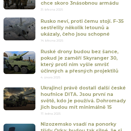
chce skoro 3násobnou armádu
31. března 2025
Rusko neví, proti čemu stojí. F-35
sestřelily několik letounů a
ukázaly, čeho jsou schopné
14. března 2025
Ruské drony budou bez šance,
pokud je zaměří Skyranger 30,
který proti nim vyšle smršť
účinných a přesných projektilů
4. února 2025
Ukrajinci právě dostali další české
houfnice DITA. Jsou první na
světě, kdo je používá. Dohromady
jich budou mít minimálně 15
17. ledna 2025
Nizozemsko vsadí na ponorky
třídy Orka: budou tak silné, že si