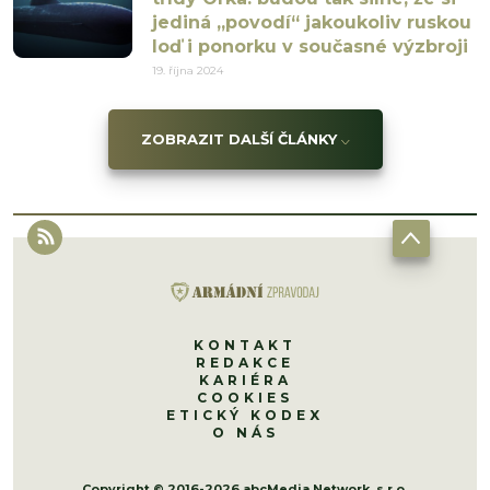
jediná „povodí“ jakoukoliv ruskou
loď i ponorku v současné výzbroji
19. října 2024
ZOBRAZIT DALŠÍ ČLÁNKY
KONTAKT
REDAKCE
KARIÉRA
COOKIES
ETICKÝ KODEX
O NÁS
Copyright © 2016-2026 abcMedia Network, s.r.o.