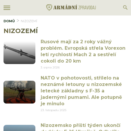
DOMŮ
NIZOZEMÍ
NIZOZEMÍ
Rusové mají za 2 roky vážný
problém. Evropská střela Vorexon
letí rychlostí Mach 2 a sestřelí
cokoli do 20 km
3. srpna 2026
NATO v pohotovosti, střílelo na
neznámé letouny u nizozemské
letecké základny s F-35 a
jadernými pumami. Ale potupně
je minulo
23. listopadu 2025
Nizozemsko příští týden ukončí