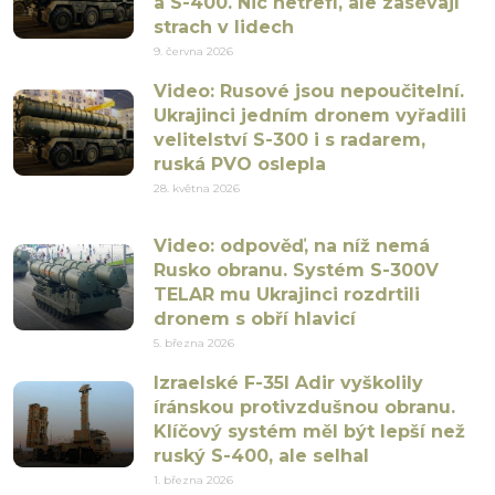
a S-400. Nic netrefí, ale zasévají
strach v lidech
9. června 2026
Video: Rusové jsou nepoučitelní.
Ukrajinci jedním dronem vyřadili
velitelství S-300 i s radarem,
ruská PVO oslepla
28. května 2026
Video: odpověď, na níž nemá
Rusko obranu. Systém S-300V
TELAR mu Ukrajinci rozdrtili
dronem s obří hlavicí
5. března 2026
Izraelské F-35I Adir vyškolily
íránskou protivzdušnou obranu.
Klíčový systém měl být lepší než
ruský S-400, ale selhal
1. března 2026