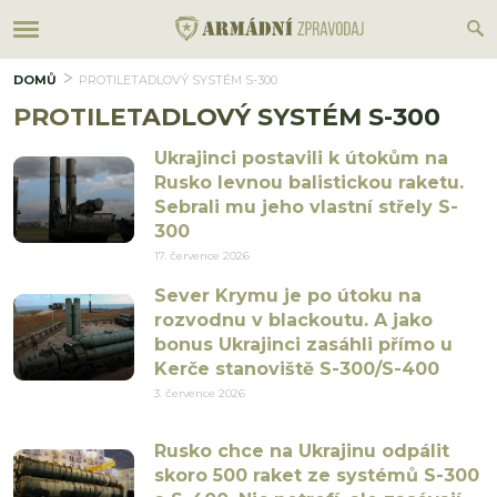
DOMŮ
PROTILETADLOVÝ SYSTÉM S-300
PROTILETADLOVÝ SYSTÉM S-300
Ukrajinci postavili k útokům na
Rusko levnou balistickou raketu.
Sebrali mu jeho vlastní střely S-
300
17. července 2026
Sever Krymu je po útoku na
rozvodnu v blackoutu. A jako
bonus Ukrajinci zasáhli přímo u
Kerče stanoviště S-300/S-400
3. července 2026
Rusko chce na Ukrajinu odpálit
skoro 500 raket ze systémů S-300