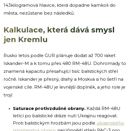
143kilogramová hlavice, která dopadne kamkoli do
města, nezůstane bez následků.
Kalkulace, která dává smysl
jen Kremlu
Rusko letos podle GUR plánuje dodat až 700 raket
Iskander-M a k tomu přes 480 RM-48U. Dohromady to
znamená kapacitu přesahující tisíc balistických střel
ročně. Iskander je přesný, drahý a Moskva si ho šetří na
vojenské cíle. RM-48U je levnější doplněk, a jeho role je
trojí:
Saturace protivzdušné obrany.
Každá RM-48U
letící po balistické dráze nutí Ukrajinu reagovat.
Proti balistickým hrozbám jsou podle
ukrajinského
ministerstva obrany
nejúčinnější střely PAC-3 pro