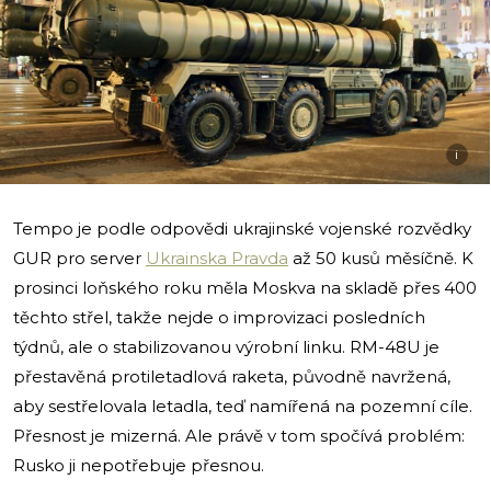
i
Tempo je podle odpovědi ukrajinské vojenské rozvědky
GUR pro server
Ukrainska Pravda
až 50 kusů měsíčně. K
prosinci loňského roku měla Moskva na skladě přes 400
těchto střel, takže nejde o improvizaci posledních
týdnů, ale o stabilizovanou výrobní linku. RM-48U je
přestavěná protiletadlová raketa, původně navržená,
aby sestřelovala letadla, teď namířená na pozemní cíle.
Přesnost je mizerná. Ale právě v tom spočívá problém:
Rusko ji nepotřebuje přesnou.