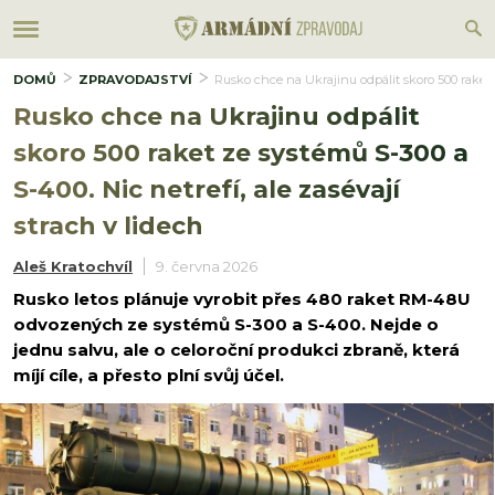
DOMŮ
ZPRAVODAJSTVÍ
Rusko chce na Ukrajinu odpálit skoro 500 raket z
Rusko chce na Ukrajinu odpálit
skoro 500 raket ze systémů S-300 a
S-400. Nic netrefí, ale zasévají
strach v lidech
Aleš Kratochvíl
9. června 2026
Rusko letos plánuje vyrobit přes 480 raket RM-48U
odvozených ze systémů S-300 a S-400. Nejde o
jednu salvu, ale o celoroční produkci zbraně, která
míjí cíle, a přesto plní svůj účel.