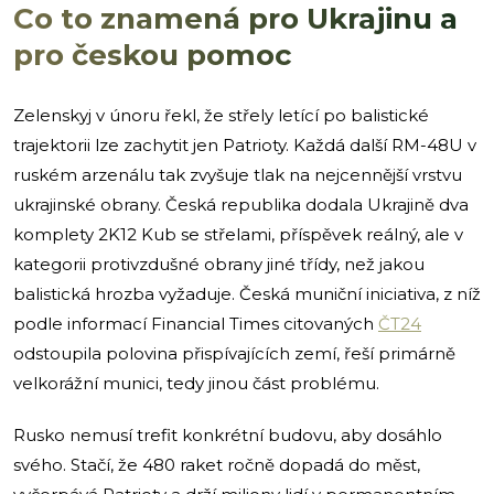
Co to znamená pro Ukrajinu a
pro českou pomoc
Zelenskyj v únoru řekl, že střely letící po balistické
trajektorii lze zachytit jen Patrioty. Každá další RM-48U v
ruském arzenálu tak zvyšuje tlak na nejcennější vrstvu
ukrajinské obrany. Česká republika dodala Ukrajině dva
komplety 2K12 Kub se střelami, příspěvek reálný, ale v
kategorii protivzdušné obrany jiné třídy, než jakou
balistická hrozba vyžaduje. Česká muniční iniciativa, z níž
podle informací Financial Times citovaných
ČT24
odstoupila polovina přispívajících zemí, řeší primárně
velkorážní munici, tedy jinou část problému.
Rusko nemusí trefit konkrétní budovu, aby dosáhlo
svého. Stačí, že 480 raket ročně dopadá do měst,