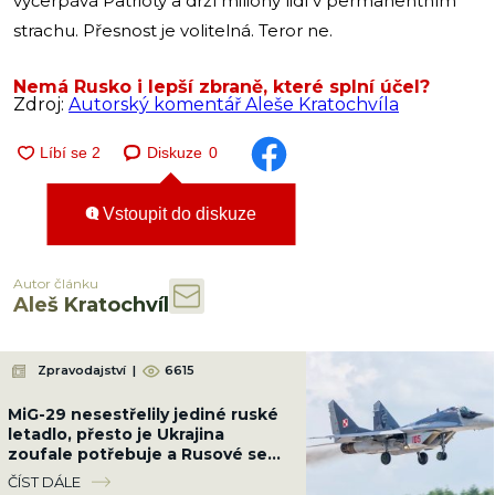
vyčerpává Patrioty a drží miliony lidí v permanentním
strachu. Přesnost je volitelná. Teror ne.
Nemá Rusko i lepší zbraně, které splní účel?
Zdroj:
Autorský komentář Aleše Kratochvíla
Diskuze
0
Vstoupit do diskuze
Autor článku
Aleš Kratochvíl
Zpravodajství
|
6615
MiG-29 nesestřelily jediné ruské
letadlo, přesto je Ukrajina
zoufale potřebuje a Rusové se
bojí. Polsko jí pošle své poslední
ČÍST DÁLE