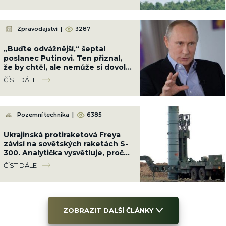
Zpravodajství
|
3287
„Buďte odvážnější,“ šeptal
poslanec Putinovi. Ten přiznal,
že by chtěl, ale nemůže si dovolit
další ztráty
ČÍST DÁLE
Pozemní technika
|
6385
Ukrajinská protiraketová Freya
závisí na sovětských raketách S-
300. Analytička vysvětluje, proč
to nemůže fungovat
ČÍST DÁLE
ZOBRAZIT DALŠÍ ČLÁNKY