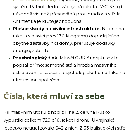
systém Patriot. Jedna záchytná raketa PAC-3 stojí
násobně víc než přestavěná protiletadlová střela.
Aritmetika je krutě jednoduchá.
Plošné škody na civilní infrastruktuře.
Nepřesná
raketa s hlavicí přes 130 kilogramů dopadající do
obytné zástavby ničí domy, přerušuje dodávky
energie, zabíjí lidi.
Psychologický tlak.
Mluvčí GUR Andrij Jusov to
popsal přímo: samotná stálá hrozba masivního
ostřelování je součástí psychologického nátlaku na
ukrajinskou společnost.
Čísla, která mluví za sebe
Při masivním útoku z noci z 1. na 2. června Rusko
vypustilo celkem 729 cílů, raket i dronů. Ukrajinské
letectvo neutralizovalo 642 z nich. Z 33 balistických střel