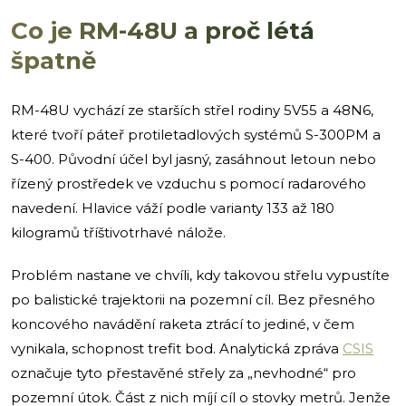
Co je RM-48U a proč létá
špatně
RM-48U vychází ze starších střel rodiny 5V55 a 48N6,
které tvoří páteř protiletadlových systémů S-300PM a
S-400. Původní účel byl jasný, zasáhnout letoun nebo
řízený prostředek ve vzduchu s pomocí radarového
navedení. Hlavice váží podle varianty 133 až 180
kilogramů tříštivotrhavé nálože.
Problém nastane ve chvíli, kdy takovou střelu vypustíte
po balistické trajektorii na pozemní cíl. Bez přesného
koncového navádění raketa ztrácí to jediné, v čem
vynikala, schopnost trefit bod. Analytická zpráva
CSIS
označuje tyto přestavěné střely za „nevhodné“ pro
pozemní útok. Část z nich míjí cíl o stovky metrů. Jenže