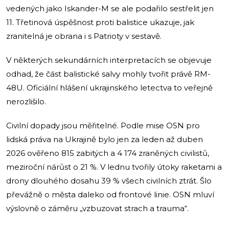
vedených jako Iskander-M se ale podařilo sestřelit jen
11. Třetinová úspěšnost proti balistice ukazuje, jak
zranitelná je obrana i s Patrioty v sestavě.
V některých sekundárních interpretacích se objevuje
odhad, že část balistické salvy mohly tvořit právě RM-
48U. Oficiální hlášení ukrajinského letectva to veřejně
nerozlišilo.
Civilní dopady jsou měřitelné. Podle mise OSN pro
lidská práva na Ukrajině bylo jen za leden až duben
2026 ověřeno 815 zabitých a 4 174 zraněných civilistů,
meziroční nárůst o 21 %. V lednu tvořily útoky raketami a
drony dlouhého dosahu 39 % všech civilních ztrát. Šlo
převážně o města daleko od frontové linie. OSN mluví
výslovně o záměru „vzbuzovat strach a trauma“.