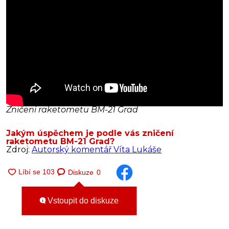
Zničení raketometu BM-21 Grad
Jakým úspěchem je podle vás zničení
raketometu BM-21 Grad?
Zdroj:
Autorský komentář Víta Lukáše
Diskuze
0
Vstoupit do diskuze