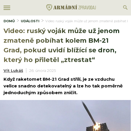
DOMŮ
UDÁLOSTI
Video: ruský voják může už jenom zmateně pobíhat kolem 
Video: ruský voják může už jenom
zmateně pobíhat kolem BM-21
Grad, pokud uvidí blížící se dron,
který ho přiletěl „ztrestat“
Vít Lukáš
26. února 2025
Když raketomet BM-21 Grad střílí, je ze vzduchu
velice snadno detekovatelný a lze ho tak poměrně
jednoduchým způsobem zničit.