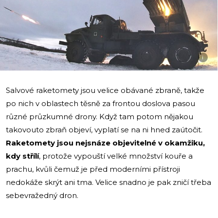
i
Salvové raketomety jsou velice obávané zbraně, takže
po nich v oblastech těsně za frontou doslova pasou
různé průzkumné drony. Když tam potom nějakou
takovouto zbraň objeví, vyplatí se na ni hned zaútočit.
Raketomety jsou nejsnáze objevitelné v okamžiku,
kdy střílí
, protože vypouští velké množství kouře a
prachu, kvůli čemuž je před moderními přístroji
nedokáže skrýt ani tma. Velice snadno je pak zničí třeba
sebevražedný dron.