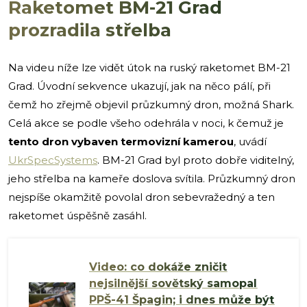
Raketomet BM-21 Grad
prozradila střelba
Na videu níže lze vidět útok na ruský raketomet BM-21
Grad. Úvodní sekvence ukazují, jak na něco pálí, při
čemž ho zřejmě objevil průzkumný dron, možná Shark.
Celá akce se podle všeho odehrála v noci, k čemuž je
tento dron vybaven termovizní kamerou
, uvádí
UkrSpecSystems
. BM-21 Grad byl proto dobře viditelný,
jeho střelba na kameře doslova svítila. Průzkumný dron
nejspíše okamžitě povolal dron sebevražedný a ten
raketomet úspěšně zasáhl.
Video: co dokáže zničit
nejsilnější sovětský samopal
PPŠ-41 Špagin; i dnes může být