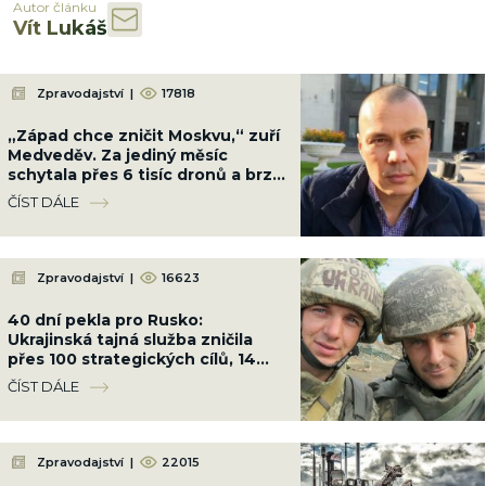
Autor článku
Vít Lukáš
Zpravodajství
|
17818
„Západ chce zničit Moskvu,“ zuří
Medveděv. Za jediný měsíc
schytala přes 6 tisíc dronů a brzy
přijdou zbraně, které nezastaví
ČÍST DÁLE
Zpravodajství
|
16623
40 dní pekla pro Rusko:
Ukrajinská tajná služba zničila
přes 100 strategických cílů, 14
rafinerií a vyřadila 5 000
ČÍST DÁLE
okupantů
Zpravodajství
|
22015