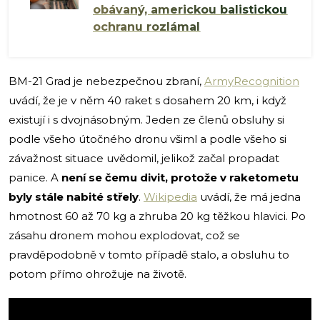
obávaný, americkou balistickou
ochranu rozlámal
BM-21 Grad je nebezpečnou zbraní,
ArmyRecognition
uvádí, že je v něm 40 raket s dosahem 20 km, i když
existují i s dvojnásobným. Jeden ze členů obsluhy si
podle všeho útočného dronu všiml a podle všeho si
závažnost situace uvědomil, jelikož začal propadat
panice. A
není se čemu divit, protože v raketometu
byly stále nabité střely
.
Wikipedia
uvádí, že má jedna
hmotnost 60 až 70 kg a zhruba 20 kg těžkou hlavici. Po
zásahu dronem mohou explodovat, což se
pravděpodobně v tomto případě stalo, a obsluhu to
potom přímo ohrožuje na životě.