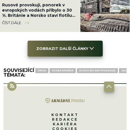
Rusové provokují, ponorek v
evropských vodách přibylo o 30
%. Británie a Norsko staví flotilu
13 fregat, která je bude lovit
ČÍST DÁLE
ZOBRAZIT DALŠÍ ČLÁNKY
SOUVISEJÍCÍ
DRON
RUSKÁ ARMÁDA
RUSKO (RUSKÁ FEDERACE)
SALVO
TÉMATA:
KONTAKT
REDAKCE
KARIÉRA
COOKIES