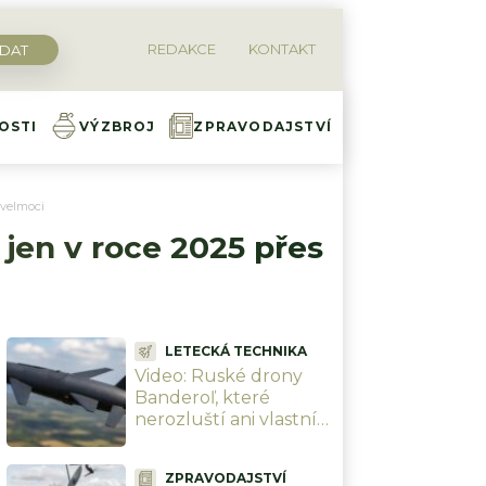
REDAKCE
KONTAKT
OSTI
VÝZBROJ
ZPRAVODAJSTVÍ
 velmoci
 jen v roce 2025 přes
LETECKÁ TECHNIKA
Video: Ruské drony
Banderoľ, které
nerozluští ani vlastní
experti, zachyceny v
Chersonu. Ukrajinci se
ZPRAVODAJSTVÍ
proti ni neumí bránit