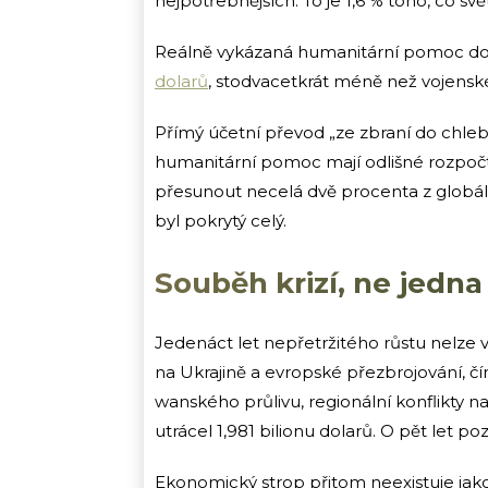
nejpotřebnějších. To je 1,6 % toho, co svě
Reálně vykázaná humanitární pomoc do
dolarů
, stodvacetkrát méně než vojensk
Přímý účetní převod „ze zbraní do chle
humanitární pomoc mají odlišné rozpočtov
přesunout necelá dvě procenta z globá
byl pokrytý celý.
Souběh krizí, ne jedna
Jedenáct let nepřetržitého růstu nelze v
na Ukrajině a evropské přezbrojování, č
wanského průlivu, regionální konflikty 
utrácel 1,981 bilionu dolarů. O pět let poz
Ekonomický strop přitom neexistuje jako