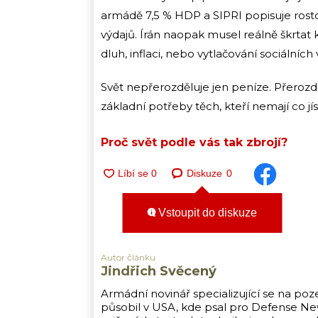
armádě 7,5 % HDP a SIPRI popisuje rostouc
výdajů. Írán naopak musel reálně škrtat kvů
dluh, inflaci, nebo vytlačování sociálních 
Svět nepřerozděluje jen peníze. Přerozdě
základní potřeby těch, kteří nemají co jís
Proč svět podle vás tak zbrojí?
Diskuze
0
Vstoupit do diskuze
Autor článku
Jindřich Svěcený
Armádní novinář specializující se na poz
působil v USA, kde psal pro Defense New