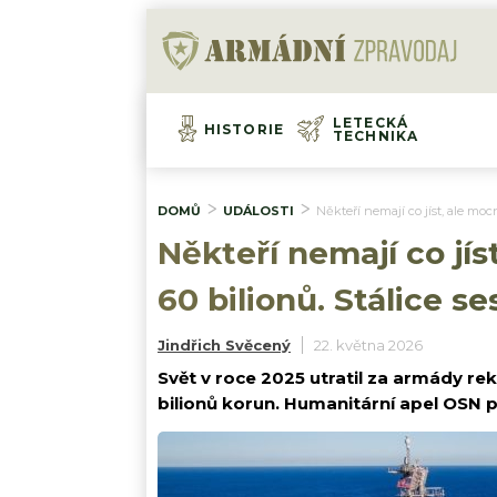
LETECKÁ
HISTORIE
TECHNIKA
DOMŮ
UDÁLOSTI
Někteří nemají co jíst, ale moc
Někteří nemají co jís
60 bilionů. Stálice 
Jindřich Svěcený
22. května 2026
Svět v roce 2025 utratil za armády re
bilionů korun. Humanitární apel OSN 