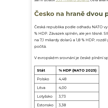
Česko na hraně dvou 
Česká republika podle odhadu NATO vynal
% HDP. Závazek splněn, ale jen těsně. S
na 7,1 miliardy dolarů a 1,8 % HDP; rozdí
počítá.
V evropském srovnání je české plnění s
Stát
% HDP (NATO 2025)
Polsko
4,48
Litva
4,00
Lotyšsko
3,73
Estonsko
3,38