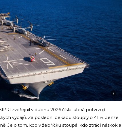
i
PRI zveřejnil v dubnu 2026 čísla, která potvrzují
ských výdajů. Za poslední dekádu stouply o 41 %. Jenže
mě. Je o tom, kdo v žebříčku stoupá, kdo ztrácí náskok a