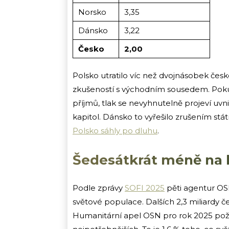
Norsko
3,35
Dánsko
3,22
Česko
2,00
Polsko utratilo víc než dvojnásobek české
zkušeností s východním sousedem. Poku
příjmů, tlak se nevyhnutelně projeví uvn
kapitol. Dánsko to vyřešilo zrušením s
Polsko sáhly po dluhu
.
Šedesátkrát méně na 
Podle zprávy
SOFI 2025
pěti agentur OSN
světové populace. Dalších 2,3 miliardy č
Humanitární apel OSN pro rok 2025 poža