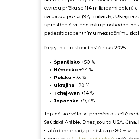
čtvrtou příčku se 114 miliardami dolarů
na pátou pozici (92,1 miliardy). Ukrajina
uprostřed čtvrtého roku plnohodnotné vál
padesátiprocentnímu meziročnímu sko
Nejrychleji rostoucí hráči roku 2025:
Španělsko
+50 %
Německo
+24 %
Polsko
+23 %
Ukrajina
+20 %
Tchaj-wan
+14 %
Japonsko
+9,7 %
Top pětka světa se proměnila. Ještě nedáv
Saúdská Arábie. Dnes jsou to USA, Čína,
států dohromady představuje 80 % všech
sami utratili
559 miliard dolarů
, celá alia