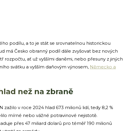
ho podílu, a to je stát se srovnatelnou historickou
d má Česko obranný podíl dále zvyšovat bez nových
itř rozpočtu, ať už vyššími daněmi, nebo přesuny z jiných
tátního svátku a vyšším daňovým výnosem,
Německo a
hlad než na zbraně
 zažilo v roce 2024 hlad 673 milionů lidí, tedy 8,2 %
elilo mírné nebo vážné potravinové nejistotě.
duje přes 47 miliard dolarů pro téměř 190 milionů