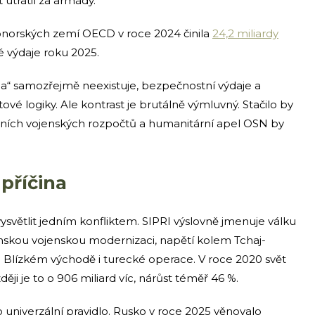
t utratil za armády.
norských zemí OECD v roce 2024 činila
24,2 miliardy
é výdaje roku 2025.
ba“ samozřejmě neexistuje, bezpečnostní výdaje a
é logiky. Ale kontrast je brutálně výmluvný. Stačilo by
lních vojenských rozpočtů a humanitární apel OSN by
 příčina
ysvětlit jedním konfliktem. SIPRI výslovně jmenuje válku
ínskou vojenskou modernizaci, napětí kolem Tchaj-
na Blízkém východě i turecké operace. V roce 2020 svět
ději je to o 906 miliard víc, nárůst téměř 46 %.
 univerzální pravidlo. Rusko v roce 2025 věnovalo