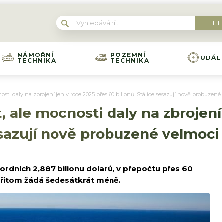
NÁMOŘNÍ
POZEMNÍ
UDÁL
TECHNIKA
TECHNIKA
nosti daly na zbrojení jen v roce 2025 přes 60 bilionů. Stálice sesazují nově probuzené
t, ale mocnosti daly na zbrojení
sesazují nově probuzené velmoci
kordních 2,887 bilionu dolarů, v přepočtu přes 60
přitom žádá šedesátkrát méně.