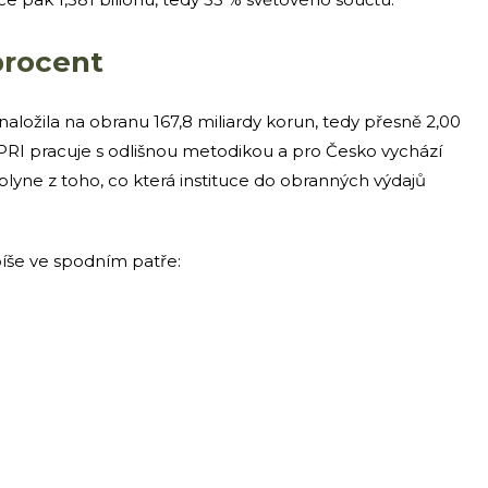
procent
ožila na obranu 167,8 miliardy korun, tedy přesně 2,00
IPRI pracuje s odlišnou metodikou a pro Česko vychází
l plyne z toho, co která instituce do obranných výdajů
píše ve spodním patře: