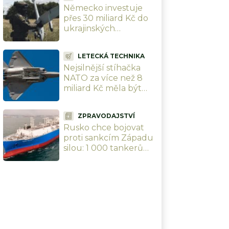
Německo investuje
přes 30 miliard Kč do
ukrajinských
zbrojovek. Chce
změnit celou válku a
LETECKÁ TECHNIKA
srazit Rusko na kolena
Nejsilnější stíhačka
NATO za více než 8
miliard Kč měla být
neporazitelná. Při
cvičení ji sestřelil
ZPRAVODAJSTVÍ
obyčejný malý letoun
Rusko chce bojovat
proti sankcím Západu
silou: 1 000 tankerů
popluje pod ruskou
vlajkou, chránit je
budou ozbrojenci
námořnictva