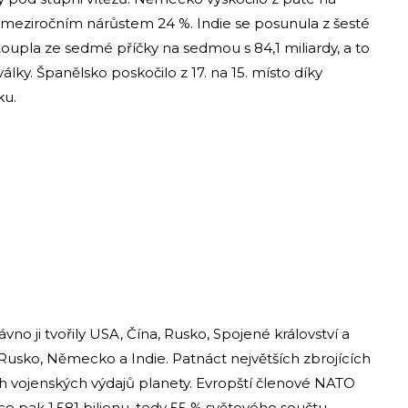
 a meziročním nárůstem 24 %. Indie se posunula z šesté
 stoupla ze sedmé příčky na sedmou s 84,1 miliardy, a to
ky. Španělsko poskočilo z 17. na 15. místo díky
ku.
no ji tvořily USA, Čína, Rusko, Spojené království a
 Rusko, Německo a Indie. Patnáct největších zbrojících
 vojenských výdajů planety. Evropští členové NATO
nce pak 1,581 bilionu, tedy 55 % světového součtu.