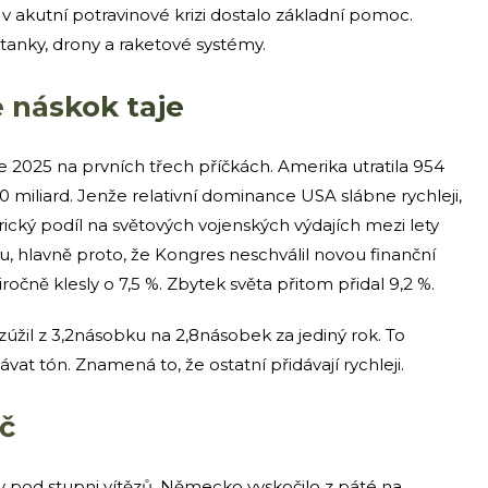
dí v akutní potravinové krizi dostalo základní pomoc.
tanky, drony a raketové systémy.
le náskok taje
ce 2025 na prvních třech příčkách. Amerika utratila 954
90 miliard. Jenže relativní dominance USA slábne rychleji,
rický podíl na světových vojenských výdajích mezi lety
u, hlavně proto, že Kongres neschválil novou finanční
čně klesly o 7,5 %. Zbytek světa přitom přidal 9,2 %.
úžil z 3,2násobku na 2,8násobek za jediný rok. To
t tón. Znamená to, že ostatní přidávají rychleji.
oč
y pod stupni vítězů. Německo vyskočilo z páté na