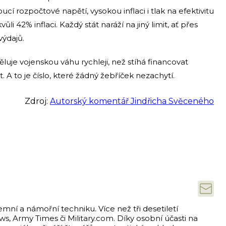
í rozpočtové napětí, vysokou inflaci i tlak na efektivitu
li 42% inflaci. Každý stát naráží na jiný limit, ať přes
výdajů.
luje vojenskou váhu rychleji, než stíhá financovat
t. A to je číslo, které žádný žebříček nezachytí.
Zdroj:
Autorský komentář Jindřicha Svěceného
emní a námořní techniku. Více než tři desetiletí
s, Army Times či Military.com. Díky osobní účasti na