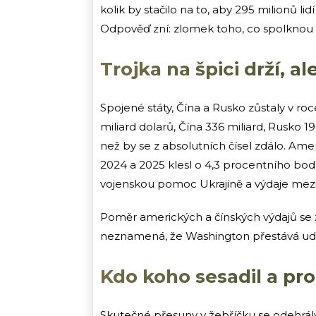
kolik by stačilo na to, aby 295 milionů li
Odpověď zní: zlomek toho, co spolknou 
Trojka na špici drží, a
Spojené státy, Čína a Rusko zůstaly v ro
miliard dolarů, Čína 336 miliard, Rusko 1
než by se z absolutních čísel zdálo. Ame
2024 a 2025 klesl o 4,3 procentního bod
vojenskou pomoc Ukrajině a výdaje meziro
Poměr amerických a čínských výdajů se z
neznamená, že Washington přestává udáva
Kdo koho sesadil a pr
Skutečné přesuny v žebříčku se odehrál