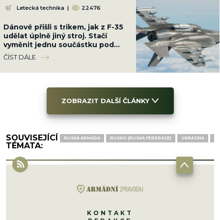
Letecká technika
|
22476
Dánové přišli s trikem, jak z F-35
udělat úplně jiný stroj. Stačí
vyměnit jednu součástku pod
trupem a nasadit modul Terma
ČÍST DÁLE
ZOBRAZIT DALŠÍ ČLÁNKY
SOUVISEJÍCÍ
RUSKÁ ARMÁDA
RUSKO (RUSKÁ FEDERACE)
UKRAJINA
UK
TÉMATA:
KONTAKT