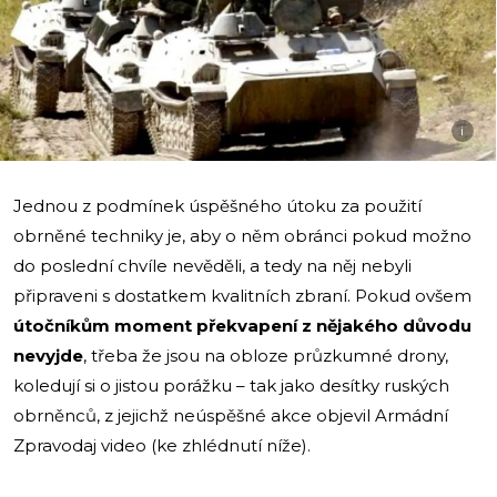
i
Jednou z podmínek úspěšného útoku za použití
obrněné techniky je, aby o něm obránci pokud možno
do poslední chvíle nevěděli, a tedy na něj nebyli
připraveni s dostatkem kvalitních zbraní. Pokud ovšem
útočníkům moment překvapení z nějakého důvodu
nevyjde
, třeba že jsou na obloze průzkumné drony,
koledují si o jistou porážku – tak jako desítky ruských
obrněnců, z jejichž neúspěšné akce objevil Armádní
Zpravodaj video (ke zhlédnutí níže).