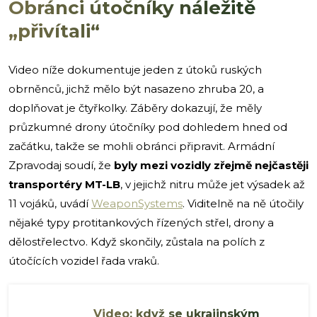
Obránci útočníky náležitě
„přivítali“
Video níže dokumentuje jeden z útoků ruských
obrněnců, jichž mělo být nasazeno zhruba 20, a
doplňovat je čtyřkolky. Záběry dokazují, že měly
průzkumné drony útočníky pod dohledem hned od
začátku, takže se mohli obránci připravit. Armádní
Zpravodaj soudí, že
byly mezi vozidly zřejmě nejčastěji
transportéry MT-LB
, v jejichž nitru může jet výsadek až
11 vojáků, uvádí
WeaponSystems
. Viditelně na ně útočily
nějaké typy protitankových řízených střel, drony a
dělostřelectvo. Když skončily, zůstala na polích z
útočících vozidel řada vraků.
Video: když se ukrajinským