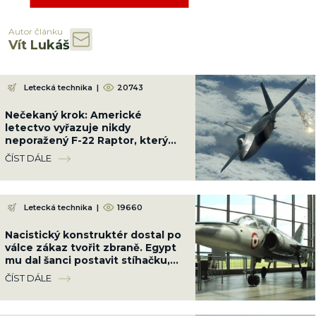
Autor článku
Vít Lukáš
Letecká technika
|
20743
Nečekaný krok: Americké
letectvo vyřazuje nikdy
neporažený F-22 Raptor, který
zničí jakékoliv letadlo světa
ČÍST DÁLE
Letecká technika
|
19660
Nacistický konstruktér dostal po
válce zákaz tvořit zbraně. Egypt
mu dal šanci postavit stíhačku,
která překonala MiG-21
ČÍST DÁLE