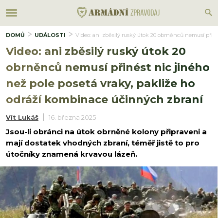
DOMŮ
UDÁLOSTI
Video: ani zběsilý ruský útok 20 obrněnců nemusí přin
Video: ani zběsilý ruský útok 20
obrněnců nemusí přinést nic jiného
než pole posetá vraky, pakliže ho
odráží kombinace účinných zbraní
Vít Lukáš
16. března 2025
Jsou-li obránci na útok obrněné kolony připraveni a
mají dostatek vhodných zbraní, téměř jistě to pro
útočníky znamená krvavou lázeň.