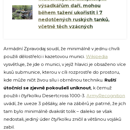
výsadkářům daří, mohou
během tažení ukořistit i 7
nedotčených ruských tanků,
včetně těch vzácných
Armádní Zpravodaj soudí, že minimálně v jednu chvíli
použili dělostřelci i kazetovou munici.
Wikipedia
vysvětluje, že jde o munici, v jejíž hlavici je obsaženo více
kusů submunice, kterou v cíli rozprostře do prostoru,
kde může ničit živou sílu i obrněnou techniku.
Ruští
útočníci se zjevně pokoušeli uniknout
, k čemuž
použili i čtyřkolku Desertcross 1000-3.
ArmyRecognition
uvádí, že uveze 3 pěšáky, ale na záběrů je patrné, že jich
tam bylo minimálně dvakrát tolik – daleko se však
nedostali, jediný úder čtyřkolku zničil a většinou vojáků
zabil.