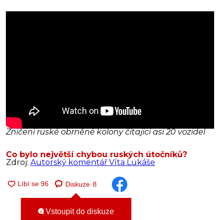
Zničení ruské obrněné kolony čítající asi 20 vozidel
Co bylo největší chybou ruských útočníků?
Zdroj:
Autorský komentář Víta Lukáše
Diskuze
8
Vstoupit do diskuze