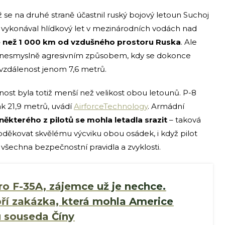
se na druhé straně účastnil ruský bojový letoun Suchoj
 vykonával hlídkový let v mezinárodních vodách nad
ce než 1 000 km od vzdušného prostoru Ruska
. Ale
et nesmyslně agresivním způsobem, kdy se dokonce
a vzdálenost jenom 7,6 metrů.
ost byla totiž menší než velikost obou letounů. P-8
k 21,9 metrů, uvádí
AirforceTechnology
. Armádní
některého z pilotů se mohla letadla srazit
– taková
poděkovat skvělému výcviku obou osádek, i když pilot
šechna bezpečnostní pravidla a zvyklosti.
ro F-35A, zájemce už je nechce.
bří zakázka, která mohla Americe
 u souseda Číny