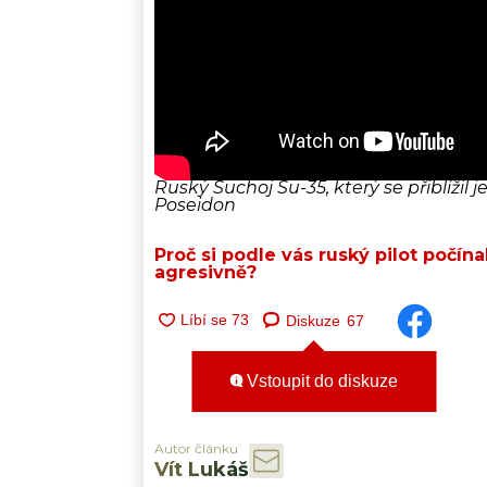
Ruský Suchoj Su-35, který se přiblíži
Poseidon
Proč si podle vás ruský pilot počína
agresivně?
Diskuze
67
Vstoupit do diskuze
Autor článku
Vít Lukáš