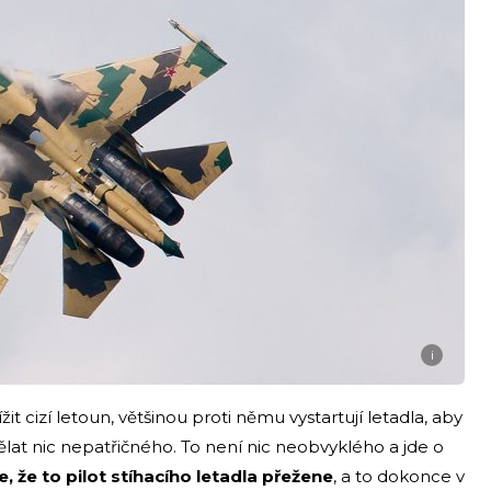
i
it cizí letoun, většinou proti němu vystartují letadla, aby
lat nic nepatřičného. To není nic neobvyklého a jde o
 že to pilot stíhacího letadla přežene
, a to dokonce v