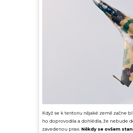
Když se k teritoriu nějaké země začne blíž
ho doprovodila a dohlédla, že nebude dě
zavedenou praxi.
Někdy se ovšem stane,