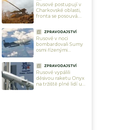
Rusové postupují v
mrtvých, z toho 179
Charkovské oblasti,
dětí
fronta se posouvá.
Vlastní analytici
ukazují mapu, kde
ZPRAVODAJSTVÍ
Ukrajinci ztrácejí
Rusové v noci
pozice
bombardovali Sumy
osmi řízenými
bombami. Úmyslně
cílili na civilisty, zabili i
ZPRAVODAJSTVÍ
dvě malé holčičky
Rusové vypálili
děsivou raketu Onyx
na tržiště plné lidí u
Oděsy. Úmyslně
terorizují civilní
obyvatelstvo