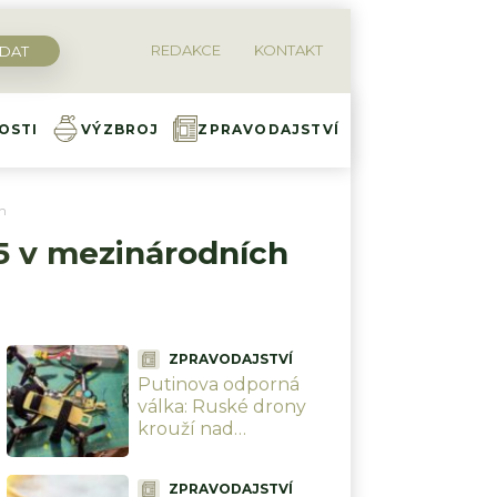
REDAKCE
KONTAKT
OSTI
VÝZBROJ
ZPRAVODAJSTVÍ
on
35 v mezinárodních
ZPRAVODAJSTVÍ
Putinova odporná
válka: Ruské drony
krouží nad
ukrajinskými civilisty a
bez milosti je zabíjí.
ZPRAVODAJSTVÍ
Bezmála 1 000