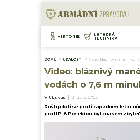
LETECKÁ
HISTORIE
TECHNIKA
DOMŮ
UDÁLOSTI
Video: bláznivý manévr hodný 
Video: bláznivý mané
vodách o 7,6 m minu
Vít Lukáš
3. srpna 2025
Ruští piloti se proti západním letoun
proti P-8 Poseidon byl znakem zbyte