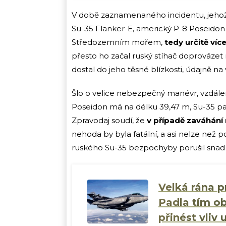
V době zaznamenaného incidentu, jehož 
Su-35 Flanker-E, americký P-8 Poseidon
Středozemním mořem,
tedy určitě ví
přesto ho začal ruský stíhač doprováz
dostal do jeho těsné blízkosti, údajně n
Šlo o velice nebezpečný manévr, vzdálen
Poseidon má na délku 39,47 m, Su-35 pa
Zpravodaj soudí, že
v případě zaváhání 
nehoda by byla fatální, a asi nelze než 
ruského Su-35 bezpochyby porušil snad v
Velká rána p
Padla tím o
přinést vliv