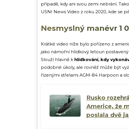
případě, kdy ani svou zemi nebrání. Ta
USNI News Video z roku 2020, kde se pi
Nesmyslný manévr 1 
Krátké video níže bylo pořízeno z amer
jako námořní hlídkový letoun postavený 
Slouží hlavně k
hlídkování, kdy vykoná
podobné úkoly, ale rovněž může být vy
řízenými střelami AGM-84 Harpoon a slou
Rusko rozehr
Americe, že 
poslala dvě j