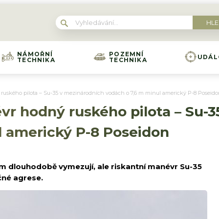
NÁMOŘNÍ
POZEMNÍ
UDÁL
TECHNIKA
TECHNIKA
ruského pilota – Su-35 v mezinárodních vodách o 7,6 m minul americký P-8 Poseid
vr hodný ruského pilota – Su-
l americký P-8 Poseidon
ům dlouhodobě vymezují, ale riskantní manévr Su-35
čné agrese.