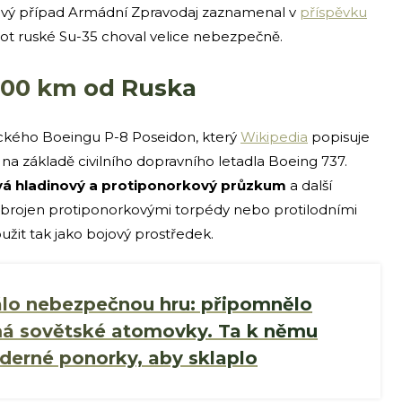
kový případ Armádní Zpravodaj zaznamenal v
příspěvku
lot ruské Su-35 choval velice nebezpečně.
000 km od Ruska
ického Boeingu P-8 Poseidon, který
Wikipedia
popisuje
na základě civilního dopravního letadla Boeing 737.
vá hladinový a protiponorkový průzkum
a další
zbrojen protiponorkovými torpédy nebo protilodními
žit tak jako bojový prostředek.
álo nebezpečnou hru: připomnělo
má sovětské atomovky. Ta k němu
aderné ponorky, aby sklaplo