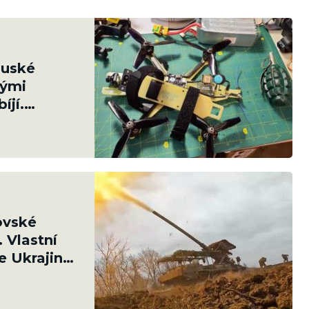
Ruské
kými
íjí.
toho 179
ovské
. Vlastní
e Ukrajinci