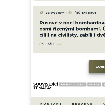
Zpravodajství
|
PŘEČTENÍ:
55805
Rusové v noci bombardov
osmi řízenými bombami. 
cílili na civilisty, zabili i d
holčičky
ČÍST DÁLE
ZOBR
SOUVISEJÍCÍ
AMERICKÉ LETECTVO
AMERIKA
TÉMATA:
KONTAKT
REDAKCE