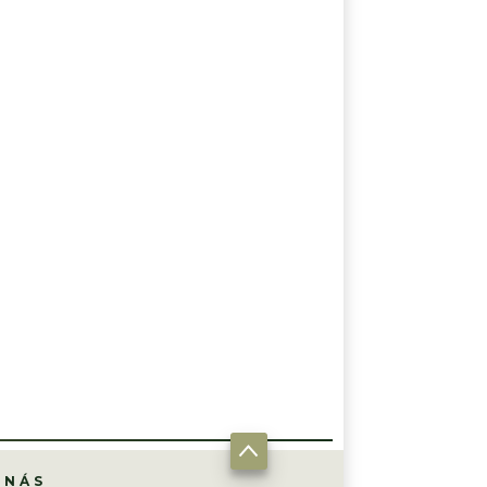
ANKER-E
VIDEO
 NÁS