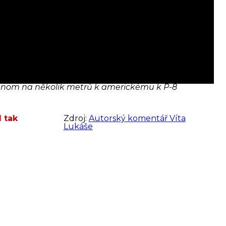
l jenom na několik metrů k americkému k P-8
l tak
Zdroj:
Autorský komentář Víta
Lukáše