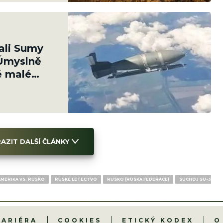
ali Sumy
Úmyslně
vě malé
AZIT DALŠÍ ČLÁNKY
AMERIKA VS. RUSKO
RUSKÉ LETECTVO
RUSKO (RUSKÁ FEDERACE)
SUCHOJ SU-35 FL
KARIÉRA
COOKIES
ETICKÝ KODEX
O