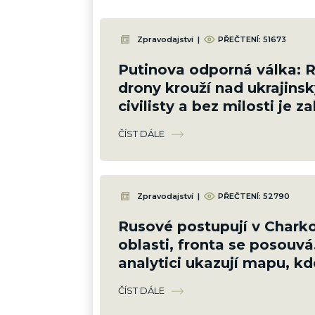
Zpravodajství
|
PŘEČTENÍ:
51673
Putinova odporná válka: 
drony krouží nad ukrajins
civilisty a bez milosti je zab
Bezmála 1 000 mrtvých, z 
ČÍST DÁLE
dětí
Zpravodajství
|
PŘEČTENÍ:
52790
Rusové postupují v Chark
oblasti, fronta se posouvá
analytici ukazují mapu, kd
ztrácejí pozice
ČÍST DÁLE