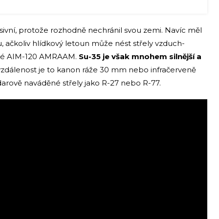
ivní, protože rozhodně nechránil svou zemi. Navíc měl
čkoliv hlídkový letoun může nést střely vzduch-
ené AIM-120 AMRAAM.
Su-35 je však mnohem silnější a
 vzdálenost je to kanon ráže 30 mm nebo infračerveně
darově naváděné střely jako R-27 nebo R-77.