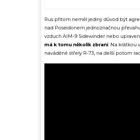
Rus přitom neměl jediný důvod být agres
nad Poseidonem jednoznačnou převahu, a
vzduch AIM-9 Sidewinder nebo uprav
má k tomu několik zbraní
. Na krátkou
naváděné střely R-73, na delší potom ra