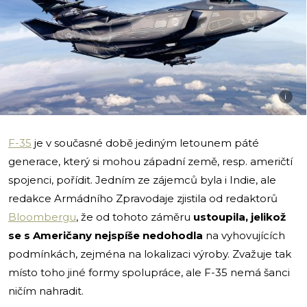
i
F-35
je v současné době jediným letounem páté
generace, který si mohou západní země, resp. američtí
spojenci, pořídit. Jedním ze zájemců byla i Indie, ale
redakce Armádního Zpravodaje zjistila od redaktorů
Bloombergu
, že od tohoto záměru
ustoupila, jelikož
se s Američany nejspíše nedohodla
na vyhovujících
podmínkách, zejména na lokalizaci výroby. Zvažuje tak
místo toho jiné formy spolupráce, ale F-35 nemá šanci
ničím nahradit.