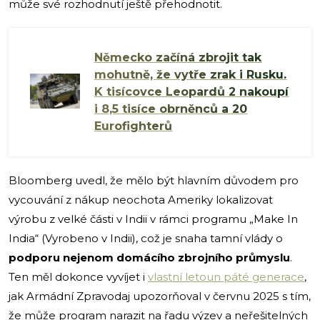
může své rozhodnutí ještě přehodnotit.
Německo začíná zbrojit tak
mohutně, že vytře zrak i Rusku.
K tisícovce Leopardů 2 nakoupí
i 8,5 tisíce obrněnců a 20
Eurofighterů
Bloomberg uvedl, že mělo být hlavním důvodem pro
vycouvání z nákup neochota Ameriky lokalizovat
výrobu z velké části v Indii v rámci programu „Make In
India“ (Vyrobeno v Indii), což je snaha tamní vlády o
podporu nejenom domácího zbrojního průmyslu
.
Ten měl dokonce vyvíjet i
vlastní letoun páté generace
,
jak Armádní Zpravodaj upozorňoval v červnu 2025 s tím,
že může program narazit na řadu výzev a neřešitelných