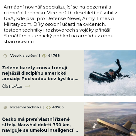
Armádní novinář specializující se na pozemní a
námořní techniku. Více než tři desetiletí působil v
USA, kde psal pro Defense News, Army Times či
Military.com. Díky osobní účasti na cvičeních,
testech techniky i rozhovorech s vojáky přináší
čtenářům autentický pohled na armádu z obou
stran oceánu.
Výcvik a cvičení
|
44768
Zelené barety znovu trénují
nejtěžší disciplínu americké
armády: Pod vodou bez kyslíku,
neviditelní pro radary i kamery
ČÍST DÁLE
Pozemní technika
|
40765
Česko má první vlastní řízené
střely. Narwhal doletí 730 km,
naviguje se umělou inteligencí a
GPS nepotřebuje