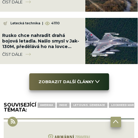
ČÍST DÁLE
Letecká technika
|
41110
Rusko chce nahradit drahá
bojová letadla. Našlo smysl v Jak-
130M, předělává ho na lovce
dronů a námořních plavidel
ČÍST DÁLE
ZOBRAZIT DALŠÍ ČLÁNKY
SOUVISEJÍCÍ
AMERIKA
INDIE
LETOUN 5. GENERACE
LOCKHEED MARTIN 
TÉMATA: