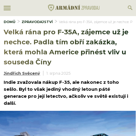
DOMŮ
ZPRAVODAJSTVÍ
Velká rána pro F-35A, zájemce už je nechce. Pad
Velká rána pro F-35A, zájemce už je
nechce. Padla tím obří zakázka,
která mohla Americe přinést vliv u
souseda Číny
Jindřich Svěcený
1. srpna 2025
Indie zvažovala nákup F-35, ale nakonec z toho
sešlo. Byl to však jediný vhodný letoun páté
generace pro její letectvo, ačkoliv ve světě existují i
další.