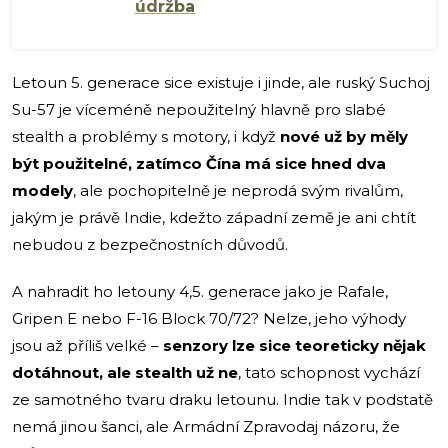
údržba
Letoun 5. generace sice existuje i jinde, ale ruský Suchoj
Su-57 je víceméně nepoužitelný hlavně pro slabé
stealth a problémy s motory, i když
nové už by měly
být použitelné, zatímco Čína má sice hned dva
modely
, ale pochopitelně je neprodá svým rivalům,
jakým je právě Indie, kdežto západní země je ani chtít
nebudou z bezpečnostních důvodů.
A nahradit ho letouny 4,5. generace jako je Rafale,
Gripen E nebo F-16 Block 70/72? Nelze, jeho výhody
jsou až příliš velké –
senzory lze sice teoreticky nějak
dotáhnout, ale stealth už ne
, tato schopnost vychází
ze samotného tvaru draku letounu. Indie tak v podstatě
nemá jinou šanci, ale Armádní Zpravodaj názoru, že