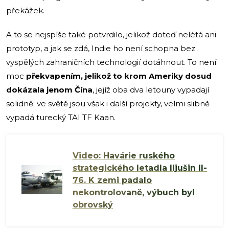
překážek.
A to se nejspíše také potvrdilo, jelikož doteď nelétá ani
prototyp, a jak se zdá, Indie ho není schopna bez
vyspělých zahraničních technologií dotáhnout. To není
moc
překvapením, jelikož to krom Ameriky dosud
dokázala jenom Čína
, jejíž oba dva letouny vypadají
solidně; ve světě jsou však i další projekty, velmi slibně
vypadá turecký TAI TF Kaan.
Video: Havárie ruského
strategického letadla Iljušin Il-
76. K zemi padalo
nekontrolovaně, výbuch byl
obrovský