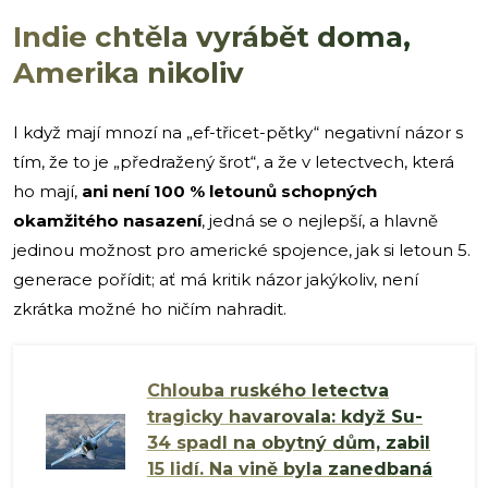
Indie chtěla vyrábět doma,
Amerika nikoliv
I když mají mnozí na „ef-třicet-pětky“ negativní názor s
tím, že to je „předražený šrot“, a že v letectvech, která
ho mají,
ani není 100 % letounů schopných
okamžitého nasazení
, jedná se o nejlepší, a hlavně
jedinou možnost pro americké spojence, jak si letoun 5.
generace pořídit; ať má kritik názor jakýkoliv, není
zkrátka možné ho ničím nahradit.
Chlouba ruského letectva
tragicky havarovala: když Su-
34 spadl na obytný dům, zabil
15 lidí. Na vině byla zanedbaná