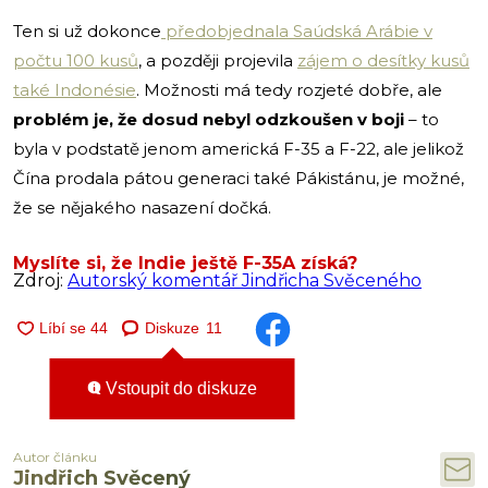
Ten si už dokonce
předobjednala Saúdská Arábie v
počtu 100 kusů
, a později projevila
zájem o desítky kusů
také Indonésie
. Možnosti má tedy rozjeté dobře, ale
problém je, že dosud nebyl odzkoušen v boji
– to
byla v podstatě jenom americká F-35 a F-22, ale jelikož
Čína prodala pátou generaci také Pákistánu, je možné,
že se nějakého nasazení dočká.
Myslíte si, že Indie ještě F-35A získá?
Zdroj:
Autorský komentář Jindřicha Svěceného
Diskuze
11
Vstoupit do diskuze
Autor článku
Jindřich Svěcený