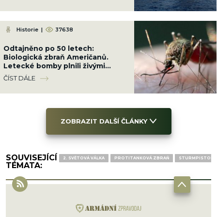
Historie
|
37638
Odtajněno po 50 letech:
Biologická zbraň Američanů.
Letecké bomby plnili živými
komáry a shazovali je na
ČÍST DÁLE
obydlené čtvrti
ZOBRAZIT DALŠÍ ČLÁNKY
SOUVISEJÍCÍ
2. SVĚTOVÁ VÁLKA
PROTITANKOVÁ ZBRAŇ
STURMPISTOLE
TÉMATA: