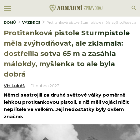
DOMŮ
VÝZBROJ
Protitanková pistole Sturmpistole měla zvýhodňovat, ale 
Protitanková pistole Sturmpistole
měla zvýhodňovat, ale zklamala:
dostřelila sotva 65 m a zasáhla
málokdy, myšlenka to ale byla
dobrá
Vít Lukáš
11. dubna 2023
Němci sestrojili za druhé světové války poměrně
lehkou protitankovou pistoli, s níž měli vojáci ničit
nepřítele ve velkém. Její nedostatky byly ovšem
značné.