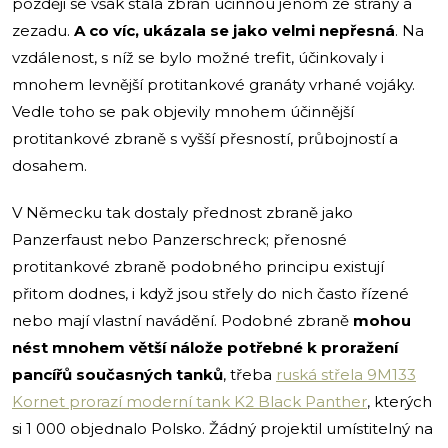
později se však stala zbraň účinnou jenom ze strany a
zezadu.
A co víc, ukázala se jako velmi nepřesná
. Na
vzdálenost, s níž se bylo možné trefit, účinkovaly i
mnohem levnější protitankové granáty vrhané vojáky.
Vedle toho se pak objevily mnohem účinnější
protitankové zbraně s vyšší přesností, průbojností a
dosahem.
V Německu tak dostaly přednost zbraně jako
Panzerfaust nebo Panzerschreck; přenosné
protitankové zbraně podobného principu existují
přitom dodnes, i když jsou střely do nich často řízené
nebo mají vlastní navádění. Podobné zbraně
mohou
nést mnohem větší nálože potřebné k proražení
pancířů současných tanků
, třeba
ruská střela 9M133
Kornet prorazí moderní tank K2 Black Panther
, kterých
si 1 000 objednalo Polsko. Žádný projektil umístitelný na