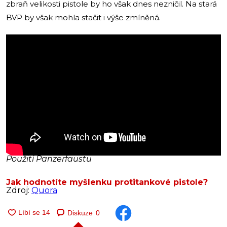
zbraň velikosti pistole by ho však dnes nezničil. Na stará
BVP by však mohla stačit i výše zmíněná.
Použití Panzerfaustu
Jak hodnotíte myšlenku protitankové pistole?
Zdroj:
Quora
Diskuze
0