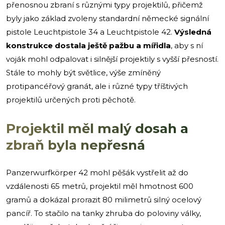
přenosnou zbraní s různými typy projektilů, přičemž
byly jako základ zvoleny standardní německé signální
pistole Leuchtpistole 34 a Leuchtpistole 42.
Výsledná
konstrukce dostala ještě pažbu a mířidla
, aby s ní
voják mohl odpalovat i silnější projektily s vyšší přesností.
Stále to mohly být světlice, výše zmíněný
protipancéřový granát, ale i různé typy tříštivých
projektilů určených proti pěchotě.
Projektil měl malý dosah a
zbraň byla nepřesná
Panzerwurfkörper 42 mohl pěšák vystřelit až do
vzdálenosti 65 metrů, projektil měl hmotnost 600
gramů a dokázal prorazit 80 milimetrů silný ocelový
pancíř. To stačilo na tanky zhruba do poloviny války,