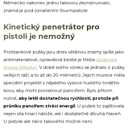
Německo nakonec jednu takovou zkonstruovalo,
známá je pod označením Sturmpistole.
Kinetický penetrátor pro
pistoli je nemožný
Protitankové pušky jsou dnes většinou známy spíše jako
antimateriálové, opravdová bestie je třeba
ukrajinská
Snipex Alligator
. V době svého vzniku se jednalo o pušky
velkých ráží, a to až do 20 milimetrů. Jejich munice měla
speciální projektil z nějakého vysoce hustého tvrdého
kovu, aby mohl proniknout pancířem. Bylo přitom
nutné,
aby letěl dostatečnou rychlostí, protože při
průniku pancířem ztrácí energii
. U pušek to zajišťovala
nejen síla hnací nálože, ale i dostatečně dlouhá hlaveň.
U pistole ale něco takového možné není.