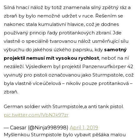
Silná hnací nálož by totiž znamenala silný zpětný ráz a
zbraň by bylo nemožné udržet v ruce. Řešením se
nakonec stala kumulativní hlavice, což je dodnes
používaný princip řady protitankových zbraní. Jde
vlastně o speciálně tvarovanou nálož usměrňující sílu
výbuchu do jakéhosi úzkého paprsku, kdy
samotný
projektil nemusí mít vysokou rychlost
, neboť na ní
nezáleží. Výsledkem byl projektil Panzerwurfkörper 42
vyvinutý pro pistoli označovanou jako Sturmpistole, což
byla vlastně víceúčelová – nikoliv pouze protitanková –
zbraň.
German soldier with Sturmpistole,a anti tank pistol.
pic.twitter.com/lVbNJk97zr
— Caesar (@Ninja998998)
April 1, 2019
Myšlenkou Sturmpistole bylo vybavit pěšáka malou