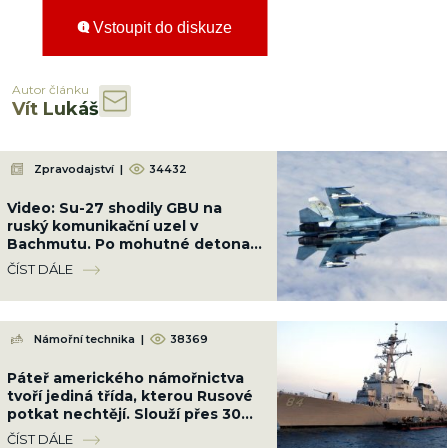
Vstoupit do diskuze
Autor článku
Vít Lukáš
Zpravodajství
|
34432
Video: Su-27 shodily GBU na
ruský komunikační uzel v
Bachmutu. Po mohutné detonaci
přestala základna existovat
ČÍST DÁLE
Námořní technika
|
38369
Páteř amerického námořnictva
tvoří jediná třída, kterou Rusové
potkat nechtějí. Slouží přes 30
let a nic ji neumí nahradit
ČÍST DÁLE