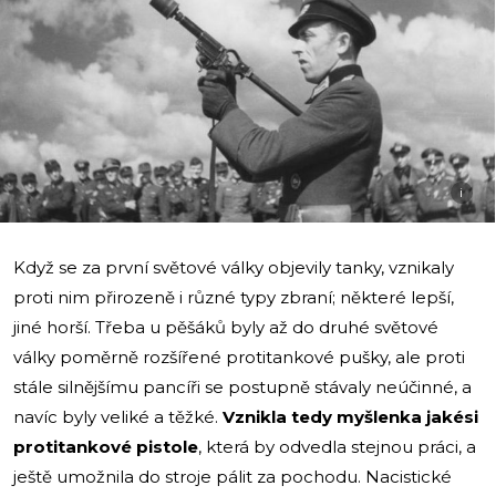
i
Když se za první světové války objevily tanky, vznikaly
proti nim přirozeně i různé typy zbraní; některé lepší,
jiné horší. Třeba u pěšáků byly až do druhé světové
války poměrně rozšířené protitankové pušky, ale proti
stále silnějšímu pancíři se postupně stávaly neúčinné, a
navíc byly veliké a těžké.
Vznikla tedy myšlenka jakési
protitankové pistole
, která by odvedla stejnou práci, a
ještě umožnila do stroje pálit za pochodu. Nacistické