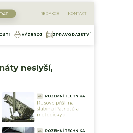
REDAKCE
KONTAKT
OSTI
VÝZBROJ
ZPRAVODAJSTVÍ
áty neslyší,
POZEMNÍ TECHNIKA
Rusové přišli na
slabinu Patriotů a
metodicky ji
zneužívají. Třetí vlna
raket už proletí bez
POZEMNÍ TECHNIKA
odporu