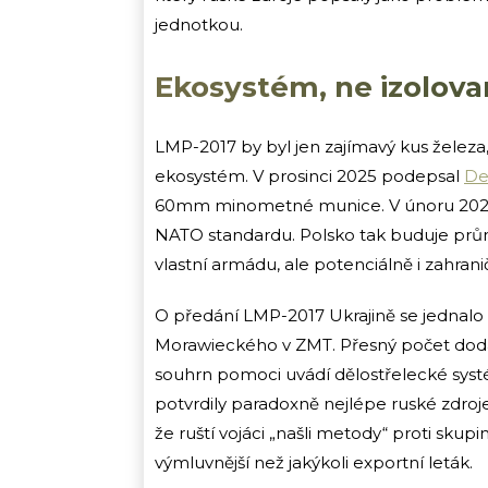
jednotkou.
Ekosystém, ne izolova
LMP-2017 by byl jen zajímavý kus železa
ekosystém. V prosinci 2025 podepsal
De
60mm minometné munice. V únoru 2025
NATO standardu. Polsko tak buduje prů
vlastní armádu, ale potenciálně i zahrani
O předání LMP-2017 Ukrajině se jednalo 
Morawieckého v ZMT. Přesný počet dodan
souhrn pomoci uvádí dělostřelecké syst
potvrdily paradoxně nejlépe ruské zdroje
že ruští vojáci „našli metody“ proti sk
výmluvnější než jakýkoli exportní leták.