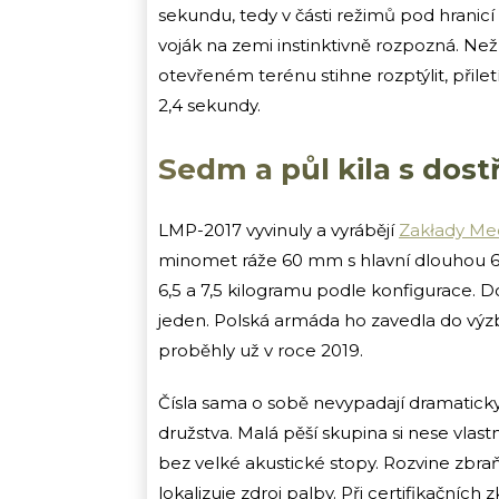
sekundu, tedy v části režimů pod hranic
voják na zemi instinktivně rozpozná. Ne
otevřeném terénu stihne rozptýlit, přilet
2,4 sekundy.
Sedm a půl kila s dost
LMP-2017 vyvinuly a vyrábějí
Zakłady Me
minomet ráže 60 mm s hlavní dlouhou 6
6,5 a 7,5 kilogramu podle konfigurace. Do
jeden. Polská armáda ho zavedla do výz
proběhly už v roce 2019.
Čísla sama o sobě nevypadají dramaticky
družstva. Malá pěší skupina si nese vlas
bez velké akustické stopy. Rozvine zbraň,
lokalizuje zdroj palby. Při certifikačníc