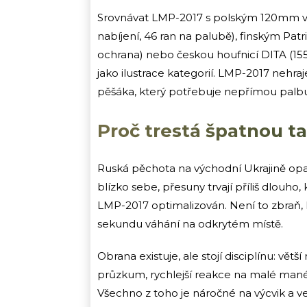
Srovnávat LMP-2017 s polským 120mm v
nabíjení, 46 ran na palubě), finským Pa
ochrana) nebo českou houfnicí DITA (15
jako ilustrace kategorií. LMP-2017 nehra
pěšáka, který potřebuje nepřímou palbu
Proč trestá špatnou t
Ruská pěchota na východní Ukrajině opako
blízko sebe, přesuny trvají příliš dlouho,
LMP-2017 optimalizován. Není to zbraň, k
sekundu váhání na odkrytém místě.
Obrana existuje, ale stojí disciplínu: větš
průzkum, rychlejší reakce na malé mané
Všechno z toho je náročné na výcvik a v