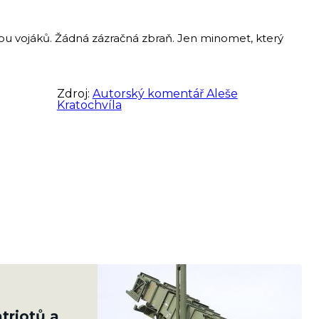
dvou vojáků. Žádná zázračná zbraň. Jen minomet, který
Zdroj:
Autorský komentář Aleše
Kratochvíla
atriotů a