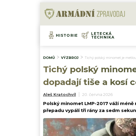
LETECKÁ
HISTORIE
TECHNIKA
DOMŮ
VÝZBROJ
Tichý polský minomet je metlou 
Tichý polský minomet
dopadají tiše a kosí 
Aleš Kratochvíl
20. června 2026
Polský minomet LMP-2017 váží méně ne
přepadu vypálí tři rány za sedm sekun