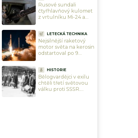
Rusové sundali
čtyřhlavňový kulomet
z vrtulníku Mi-24 a
loví jím drony ze
země. Jenomže je až
LETECKÁ TECHNIKA
příliš silný
Nejsilnější raketový
motor světa na kerosin
odstartoval po 9
letech průtahů. Rusko
ho nacpalo do tří raket
HISTORIE
najednou
Bělogvardějci v exilu
chtěli třetí světovou
válku proti SSSR.
Plány měli hotové dva
roky před vznikem
NATO