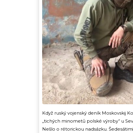
Když ruský vojenský deník Moskovskij 
„tichých minometů polské výroby“ u Sever
Nešlo o rétorickou nadsázku. Šedesátimil