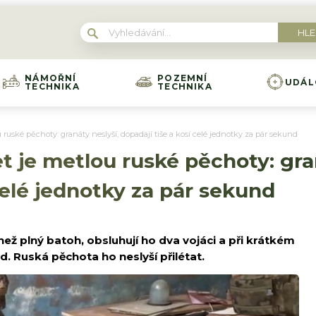
NÁMOŘNÍ
POZEMNÍ
UDÁL
TECHNIKA
TECHNIKA
ruské pěchoty: granáty neslyší, dopadají tiše a kosí celé jednotky za pár sekund
 je metlou ruské pěchoty: gran
celé jednotky za pár sekund
ž plný batoh, obsluhují ho dva vojáci a při krátkém
d. Ruská pěchota ho neslyší přilétat.