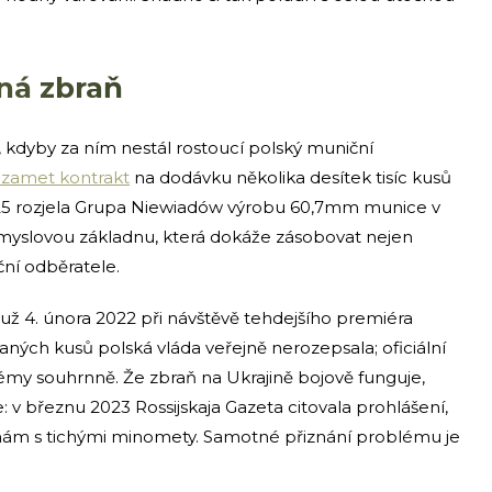
ná zbraň
, kdyby za ním nestál rostoucí polský muniční
zamet kontrakt
na dodávku několika desítek tisíc kusů
 rozjela Grupa Niewiadów výrobu 60,7mm munice v
myslovou základnu, která dokáže zásobovat nejen
ční odběratele.
už 4. února 2022 při návštěvě tehdejšího premiéra
ých kusů polská vláda veřejně nerozepsala; oficiální
émy souhrnně. Že zbraň na Ukrajině bojově funguje,
: v březnu 2023 Rossijskaja Gazeta citovala prohlášení,
upinám s tichými minomety. Samotné přiznání problému je