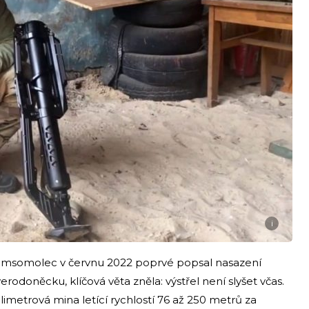
i
Komsomolec v červnu 2022 poprvé popsal nasazení
odoněcku, klíčová věta zněla: výstřel není slyšet včas.
imetrová mina letící rychlostí 76 až 250 metrů za