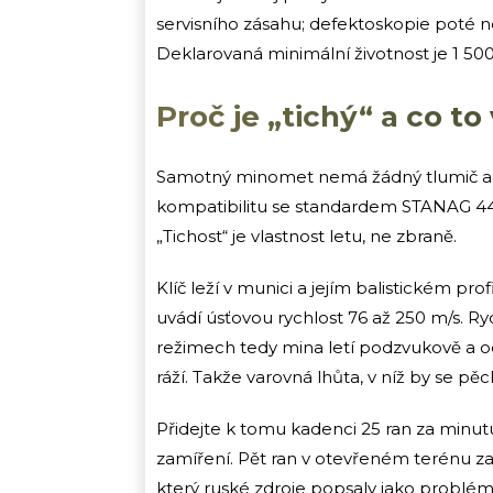
servisního zásahu; defektoskopie poté n
Deklarovaná minimální životnost je 1 500
Proč je „tichý“ a co t
Samotný minomet nemá žádný tlumič ani
kompatibilitu se standardem STANAG 44
„Tichost“ je vlastnost letu, ne zbraně.
Klíč leží v munici a jejím balistickém prof
uvádí úsťovou rychlost 76 až 250 m/s. Ry
režimech tedy mina letí podzvukově a odp
ráží. Takže varovná lhůta, v níž by se pěc
Přidejte k tomu kadenci 25 ran za minut
zamíření. Pět ran v otevřeném terénu za
který ruské zdroje popsaly jako problém