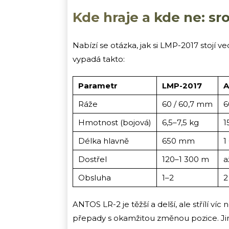
Kde hraje a kde ne: s
Nabízí se otázka, jak si LMP-2017 stojí
vypadá takto:
Parametr
LMP-2017
A
Ráže
60 / 60,7 mm
6
Hmotnost (bojová)
6,5–7,5 kg
1
Délka hlavně
650 mm
1
Dostřel
120–1 300 m
a
Obsluha
1–2
2
ANTOS LR-2 je těžší a delší, ale střílí víc
přepady s okamžitou změnou pozice. Jiná 