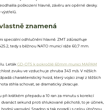
eodhalila poškození hlavně, závěru ani opěrné desky.
 výstřelů.
o vlastně znamená
 speciální odhlučnění hlavně. ZMT zdůrazňuje
25.2, tedy s běžnou NATO municí ráže 60,7 mm.
ilu. Leták
GD-OTS k pokročilé 60mm munici MAPAM
chlost zvuku ve vzduchu je zhruba 343 m/s. V nižších
adá charakteristický hvizd, který vojáci znají z těžších
hota stihla schovat, se dramaticky zkracuje.
u při krátkém přepadu a 10 ran za minutu s korekcí
 dvanáct sekund proti shlukované pěchotě, to je účinek,
 hodný varování. Snadno si tak poradí i s celou útočnou