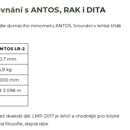
rovnání s ANTOS, RAK i DITA
 vedle domácího minometu ANTOS. Srovnání v lehké třídě
NTOS LR-2
0,7 mm
5,9 kg
 000 mm
ž 3 098 m
 než dvakrát dál. LMP-2017 je lehčí a vhodnější pro blízké
filozofie, stejná ráže.