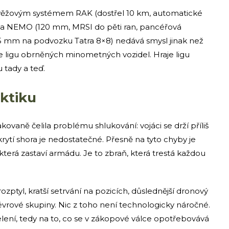
ěžovým systémem RAK (dostřel 10 km, automatické
tria NEMO (120 mm, MRSI do pěti ran, pancéřová
5 mm na podvozku Tatra 8×8) nedává smysl jinak než
je ligu obrněných minometných vozidel. Hraje ligu
 tady a teď.
aktiku
vaně čelila problému shlukování: vojáci se drží příliš
 krytí shora je nedostatečné. Přesně na tyto chyby je
terá zastaví armádu. Je to zbraň, která trestá každou
í rozptyl, kratší setrvání na pozicích, důslednější dronový
vrové skupiny. Nic z toho není technologicky náročné.
elení, tedy na to, co se v zákopové válce opotřebovává