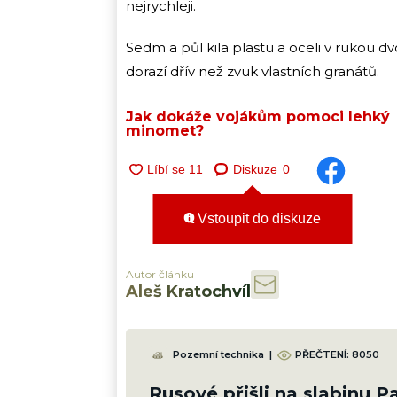
nejrychleji.
Sedm a půl kila plastu a oceli v rukou 
dorazí dřív než zvuk vlastních granátů.
Jak dokáže vojákům pomoci lehký
minomet?
Diskuze
0
Vstoupit do diskuze
Autor článku
Aleš Kratochvíl
Pozemní technika
|
PŘEČTENÍ:
8050
Rusové přišli na slabinu P