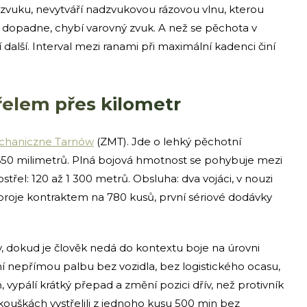
í zvuku, nevytváří nadzvukovou rázovou vlnu, kterou
ž dopadne, chybí varovný zvuk. A než se pěchota v
í další. Interval mezi ranami při maximální kadenci činí
řelem přes kilometr
chaniczne Tarnów
(ZMT). Jde o lehký pěchotní
50 milimetrů. Plná bojová hmotnost se pohybuje mezi
střel: 120 až 1 300 metrů. Obsluha: dva vojáci, v nouzi
broje kontraktem na 780 kusů, první sériové dodávky
, dokud je člověk nedá do kontextu boje na úrovni
tní nepřímou palbu bez vozidla, bez logistického ocasu,
 vypálí krátký přepad a změní pozici dřív, než protivník
h zkouškách vystřelili z jednoho kusu 500 min bez