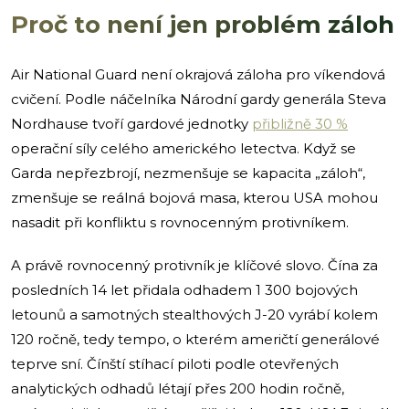
Proč to není jen problém záloh
Air National Guard není okrajová záloha pro víkendová
cvičení. Podle náčelníka Národní gardy generála Steva
Nordhause tvoří gardové jednotky
přibližně 30 %
operační síly celého amerického letectva. Když se
Garda nepřezbrojí, nezmenšuje se kapacita „záloh“,
zmenšuje se reálná bojová masa, kterou USA mohou
nasadit při konfliktu s rovnocenným protivníkem.
A právě rovnocenný protivník je klíčové slovo. Čína za
posledních 14 let přidala odhadem 1 300 bojových
letounů a samotných stealthových J-20 vyrábí kolem
120 ročně, tedy tempo, o kterém američtí generálové
teprve sní. Čínští stíhací piloti podle otevřených
analytických odhadů létají přes 200 hodin ročně,