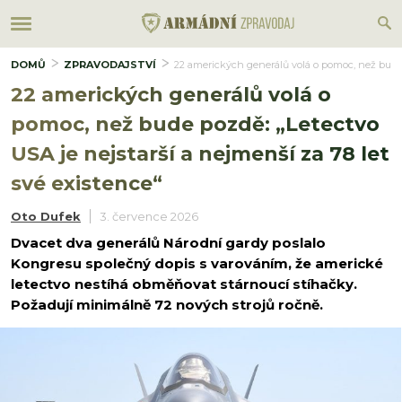
DOMŮ
ZPRAVODAJSTVÍ
22 amerických generálů volá o pomoc, než bude p
22 amerických generálů volá o
pomoc, než bude pozdě: „Letectvo
USA je nejstarší a nejmenší za 78 let
své existence“
Oto Dufek
3. července 2026
Dvacet dva generálů Národní gardy poslalo
Kongresu společný dopis s varováním, že americké
letectvo nestíhá obměňovat stárnoucí stíhačky.
Požadují minimálně 72 nových strojů ročně.