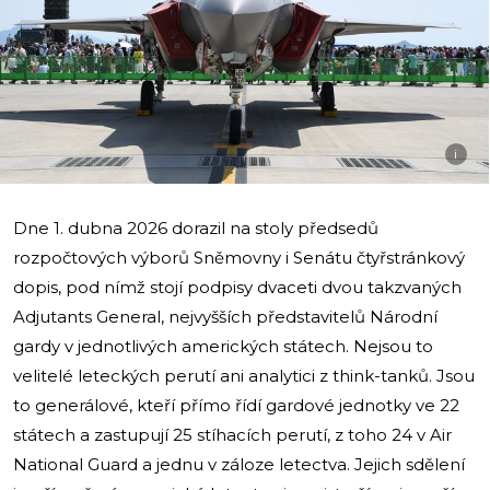
i
Dne 1. dubna 2026 dorazil na stoly předsedů
rozpočtových výborů Sněmovny i Senátu čtyřstránkový
dopis, pod nímž stojí podpisy dvaceti dvou takzvaných
Adjutants General, nejvyšších představitelů Národní
gardy v jednotlivých amerických státech. Nejsou to
velitelé leteckých perutí ani analytici z think-tanků. Jsou
to generálové, kteří přímo řídí gardové jednotky ve 22
státech a zastupují 25 stíhacích perutí, z toho 24 v Air
National Guard a jednu v záloze letectva. Jejich sdělení