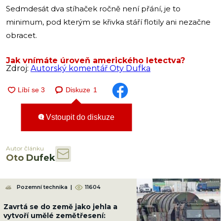
Sedmdesát dva stíhaček ročně není přání, je to
minimum, pod kterým se křivka stáří flotily ani nezačne
obracet.
Jak vnímáte úroveň amerického letectva?
Zdroj:
Autorský komentář Oty Dufka
Diskuze
1
Vstoupit do diskuze
Autor článku
Oto Dufek
Pozemní technika
|
11604
Zavrtá se do země jako jehla a
vytvoří umělé zemětřesení: