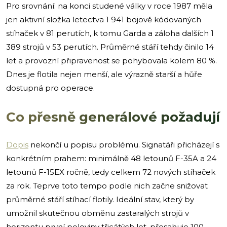
Pro srovnání: na konci studené války v roce 1987 měla
jen aktivní složka letectva 1 941 bojově kódovaných
stíhaček v 81 perutích, k tomu Garda a záloha dalších 1
389 strojů v 53 perutích. Průměrné stáří tehdy činilo 14
let a provozní připravenost se pohybovala kolem 80 %.
Dnes je flotila nejen menší, ale výrazně starší a hůře
dostupná pro operace.
Co přesně generálové požadují
Dopis
nekončí u popisu problému. Signatáři přicházejí s
konkrétním prahem: minimálně 48 letounů F-35A a 24
letounů F-15EX ročně, tedy celkem 72 nových stíhaček
za rok. Teprve toto tempo podle nich začne snižovat
průměrné stáří stíhací flotily. Ideální stav, který by
umožnil skutečnou obměnu zastaralých strojů v
horizontu první poloviny třicátých let, přesahuje 100