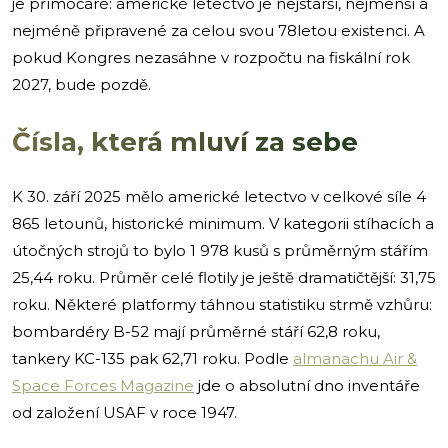
je přímočaré: americké letectvo je nejstarší, nejmenší a
nejméně připravené za celou svou 78letou existenci. A
pokud Kongres nezasáhne v rozpočtu na fiskální rok
2027, bude pozdě.
Čísla, která mluví za sebe
K 30. září 2025 mělo americké letectvo v celkové síle 4
865 letounů, historické minimum. V kategorii stíhacích a
útočných strojů to bylo 1 978 kusů s průměrným stářím
25,44 roku. Průměr celé flotily je ještě dramatičtější: 31,75
roku. Některé platformy táhnou statistiku strmě vzhůru:
bombardéry B-52 mají průměrné stáří 62,8 roku,
tankery KC-135 pak 62,71 roku. Podle
almanachu Air &
Space Forces Magazine
jde o absolutní dno inventáře
od založení USAF v roce 1947.