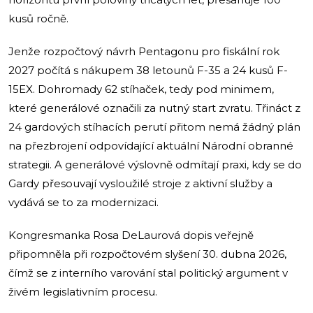
kusů ročně.
Jenže rozpočtový návrh Pentagonu pro fiskální rok
2027 počítá s nákupem 38 letounů F-35 a 24 kusů F-
15EX. Dohromady 62 stíhaček, tedy pod minimem,
které generálové označili za nutný start zvratu. Třináct z
24 gardových stíhacích perutí přitom nemá žádný plán
na přezbrojení odpovídající aktuální Národní obranné
strategii. A generálové výslovně odmítají praxi, kdy se do
Gardy přesouvají vysloužilé stroje z aktivní služby a
vydává se to za modernizaci.
Kongresmanka Rosa DeLaurová dopis veřejně
připomněla při rozpočtovém slyšení 30. dubna 2026,
čímž se z interního varování stal politický argument v
živém legislativním procesu.