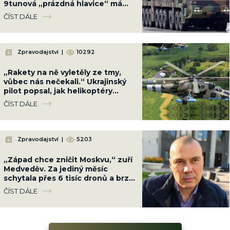
9tunová „prázdná hlavice“ má
sílu jako malý jaderný výbuch
ČÍST DÁLE
Zpravodajství
|
10292
„Rakety na ně vyletěly ze tmy,
vůbec nás nečekali.“ Ukrajinský
pilot popsal, jak helikoptéry
rozmetaly ruské kolony u Kyjeva
ČÍST DÁLE
Zpravodajství
|
5203
„Západ chce zničit Moskvu,“ zuří
Medveděv. Za jediný měsíc
schytala přes 6 tisíc dronů a brzy
přijdou zbraně, které nezastaví
ČÍST DÁLE