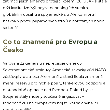
zatímco jejich američtí protějšci kolem 120. USAF si stále
drží kvalitativní výhody v technologiích stealth,
globálním dosahu a spojenecké síti. Ale komfortní
náskok v počtu připravených strojů a nalétaných hodin
se tenčí.
Co to znamená pro Evropu a
Česko
Varování 22 generálů nepřepisuje článek 5
Severoatlantické smlouvy. Americké závazky vůči NATO
zůstávají v platnosti. Ale menší a starší flotila znamená
menší rezervu pro rychlé posily, tankerovou podporu a
dlouhodobé operace nad Evropou. Pokud by se
Spojené státy musely současně angažovat v
Indopacifiku i na evropském bojišti, každá chybějící
peruť se počítá.