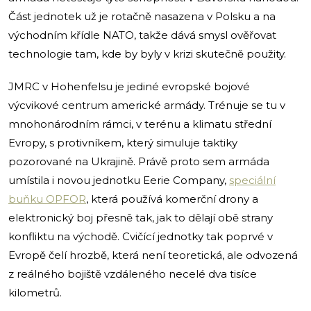
Část jednotek už je rotačně nasazena v Polsku a na
východním křídle NATO, takže dává smysl ověřovat
technologie tam, kde by byly v krizi skutečně použity.
JMRC v Hohenfelsu je jediné evropské bojové
výcvikové centrum americké armády. Trénuje se tu v
mnohonárodním rámci, v terénu a klimatu střední
Evropy, s protivníkem, který simuluje taktiky
pozorované na Ukrajině. Právě proto sem armáda
umístila i novou jednotku Eerie Company,
speciální
buňku OPFOR
, která používá komerční drony a
elektronický boj přesně tak, jak to dělají obě strany
konfliktu na východě. Cvičící jednotky tak poprvé v
Evropě čelí hrozbě, která není teoretická, ale odvozená
z reálného bojiště vzdáleného necelé dva tisíce
kilometrů.