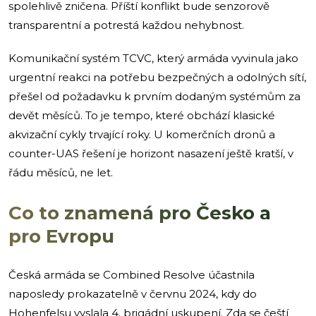
spolehlivě zničena. Příští konflikt bude senzorově
transparentní a potrestá každou nehybnost.
Komunikační systém TCVC, který armáda vyvinula jako
urgentní reakci na potřebu bezpečných a odolných sítí,
přešel od požadavku k prvním dodaným systémům za
devět měsíců. To je tempo, které obchází klasické
akvizační cykly trvající roky. U komerčních dronů a
counter-UAS řešení je horizont nasazení ještě kratší, v
řádu měsíců, ne let.
Co to znamená pro Česko a
pro Evropu
Česká armáda se Combined Resolve účastnila
naposledy prokazatelně v červnu 2024, kdy do
Hohenfelsu vyslala 4. brigádní uskupení. Zda se čeští