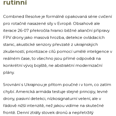
rutinní
Combined Resolve je formálně opakovaná série cvičení
pro rotačně nasazené síly v Evropě. Obsahově ale
iterace 26-07 překročila hranici běžné alianční přípravy.
FPV drony jako masová hrozba, detekce ovládacích
stanic, akustické senzory převzaté z ukrajinských
zkušeností, prioritizace cílů pomocí umělé inteligence v
reálném čase, to všechno jsou přímé odpovědi na
konkrétní vývoj bojiště, ne abstraktní modernizační
plány.
Srovnání s Ukrajinou je přitom poučné i v tom, co zatím
chybí. Americká armáda testuje stejné principy, levné
drony, pasivní detekci, nízkosignaturní velení, ale v
řádově nižší intenzitě, než jakou vidíme na skutečné
frontě. Denní ztráty stovek dronů a nepřetržitý