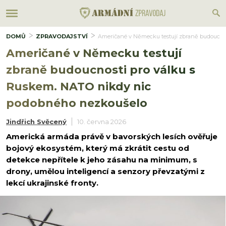
DOMŮ
ZPRAVODAJSTVÍ
Američané v Německu testují zbraně budoucno
Američané v Německu testují
zbraně budoucnosti pro válku s
Ruskem. NATO nikdy nic
podobného nezkoušelo
Jindřich Svěcený
10. června 2026
Americká armáda právě v bavorských lesích ověřuje
bojový ekosystém, který má zkrátit cestu od
detekce nepřítele k jeho zásahu na minimum, s
drony, umělou inteligencí a senzory převzatými z
lekcí ukrajinské fronty.