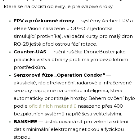
které se na cvičišti objevily, je překvapivě široký:
FPV a průzkumné drony
— systémy Archer FPV a
eBee Vision nasazené u OPFOR (jednotka
simulující protivníka), validační kurzy pro malý dron
RQ-28 ještě před ostrou fází rotace.
Counter-UAS
— ruční rušička DroneBuster jako
praktická vrstva obrany proti malým bezpilotním
prostředkům.
Senzorová fúze „Operation Condor“
—
akustické, rádiofrekvenční, radarové a infračervené
senzory napojené na umělou inteligenci, která
automaticky prioritizuje hrozby. Během cvičení bylo
podle
oficiálních materiálů
nasazeno přes 400
bezpilotních systémů napříč šesti velitelstvími.
BANSHEE
— distribuovaná síť pro velení a sdílení
dat s minimální elektromagnetickou a fyzickou
stopou.