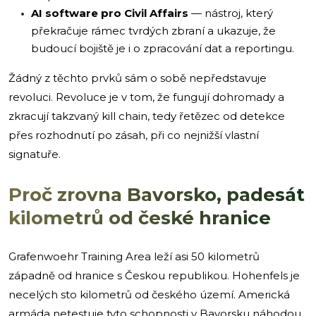
AI software pro Civil Affairs
— nástroj, který
překračuje rámec tvrdých zbraní a ukazuje, že
budoucí bojiště je i o zpracování dat a reportingu.
Žádný z těchto prvků sám o sobě nepředstavuje
revoluci. Revoluce je v tom, že fungují dohromady a
zkracují takzvaný kill chain, tedy řetězec od detekce
přes rozhodnutí po zásah, při co nejnižší vlastní
signatuře.
Proč zrovna Bavorsko, padesát
kilometrů od české hranice
Grafenwoehr Training Area leží asi 50 kilometrů
západně od hranice s Českou republikou. Hohenfels je
necelých sto kilometrů od českého území. Americká
armáda netestuje tyto schopnosti v Bavorsku náhodou.