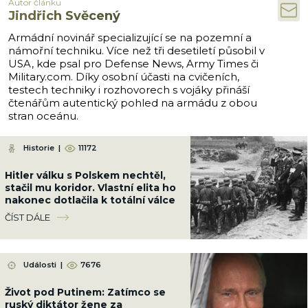
Autor článku
Jindřich Svěcený
Armádní novinář specializující se na pozemní a
námořní techniku. Více než tři desetiletí působil v
USA, kde psal pro Defense News, Army Times či
Military.com. Díky osobní účasti na cvičeních,
testech techniky i rozhovorech s vojáky přináší
čtenářům autentický pohled na armádu z obou
stran oceánu.
Historie
|
11172
Hitler válku s Polskem nechtěl,
stačil mu koridor. Vlastní elita ho
nakonec dotlačila k totální válce
ČÍST DÁLE
Události
|
7676
Život pod Putinem: Zatímco se
ruský diktátor žene za