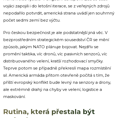
vojáci zapojili i do letošní iterace, se z veřejných zdrojů
nepodařilo potvrdit, americká strana uvádí jen souhrnný
počet sedmi zemí bez výčtu.
Pro českou bezpečnost je ale podstatnější jiná věc. V
bezprostředním strategickém sousedství ČR se mění
způsob, jakým NATO plánuje bojovat. Nejdřív se
promění taktika, víc dronů, víc pasivních senzorů, víc
distribuovaného velení, kratší rozhodovací smyčky.
Teprve potom se případně překreslí mapa rozmístění
sil. Americká armáda přitom otevřeně počítá s tím, že
příští evropský konflikt bude levný na senzory a drony,
ale extrémně drahý na chyby ve velení, logistice a
maskování.
Rutina, která přestala být