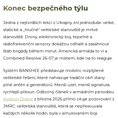
Konec bezpečného týlu
Jedna z nejtvrdších lekcí z Ukrajiny zní jednoduše: velké,
statické a „hlučné“ velitelské stanoviště je mrtvé
stanoviště. Drony, elektronický boj, tepelné a
rádiofrekvenční senzory dokážou odhalit a zasáhnout
štáb brigády během minut. Americká armáda to ví a
Combined Resolve 26-07 je místem, kde na to reaguje.
Systém BANSHEE představuje mobilní, rozptýlené
velitelské řešení, které nahrazuje tradiční obří stany
plné antén a generátorů. Menší uzel, menší signatura,
rychlejší přesun. Odborný článek v armádním periodiku
Aviation Digest
z března 2026 přímo cituje pozorování z
JMRC: velitelská stanoviště, která se nepřesouvala
každých několik hodin, byla v simulovaném boji