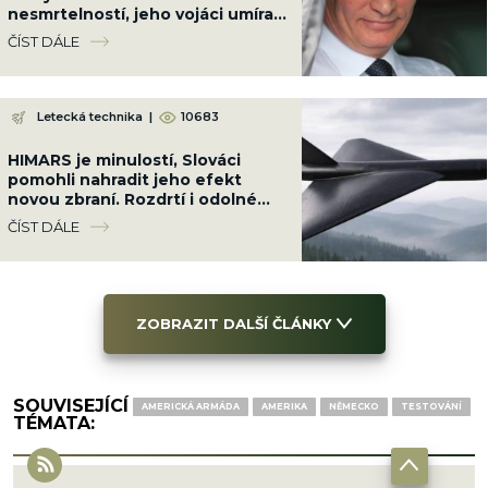
nesmrtelností, jeho vojáci umírají
po statisících na Ukrajině
ČÍST DÁLE
Letecká technika
|
10683
HIMARS je minulostí, Slováci
pomohli nahradit jeho efekt
novou zbraní. Rozdrtí i odolné
cíle až na 250 km
ČÍST DÁLE
ZOBRAZIT DALŠÍ ČLÁNKY
SOUVISEJÍCÍ
AMERICKÁ ARMÁDA
AMERIKA
NĚMECKO
TESTOVÁNÍ
TÉMATA: