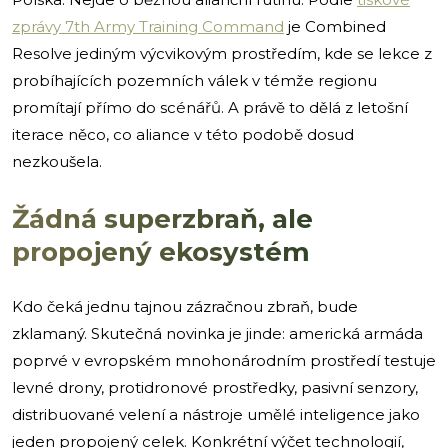
zprávy 7th Army Training Command
je Combined
Resolve jediným výcvikovým prostředím, kde se lekce z
probíhajících pozemních válek v témže regionu
promítají přímo do scénářů. A právě to dělá z letošní
iterace něco, co aliance v této podobě dosud
nezkoušela.
Žádná superzbraň, ale
propojený ekosystém
Kdo čeká jednu tajnou zázračnou zbraň, bude
zklamaný. Skutečná novinka je jinde: americká armáda
poprvé v evropském mnohonárodním prostředí testuje
levné drony, protidronové prostředky, pasivní senzory,
distribuované velení a nástroje umělé inteligence jako
jeden propojený celek. Konkrétní výčet technologií,