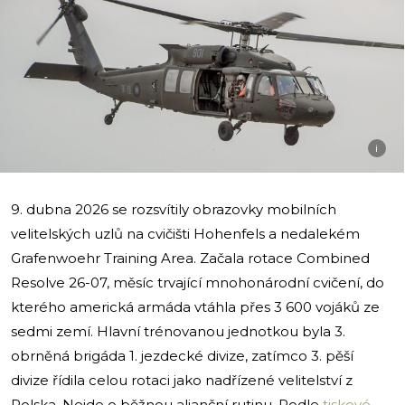
i
9. dubna 2026 se rozsvítily obrazovky mobilních
velitelských uzlů na cvičišti Hohenfels a nedalekém
Grafenwoehr Training Area. Začala rotace Combined
Resolve 26-07, měsíc trvající mnohonárodní cvičení, do
kterého americká armáda vtáhla přes 3 600 vojáků ze
sedmi zemí. Hlavní trénovanou jednotkou byla 3.
obrněná brigáda 1. jezdecké divize, zatímco 3. pěší
divize řídila celou rotaci jako nadřízené velitelství z
Polska. Nejde o běžnou alianční rutinu. Podle
tiskové