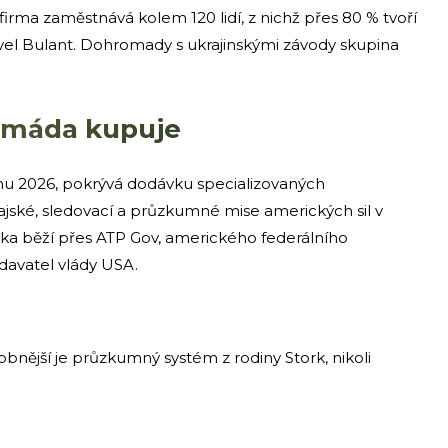
firma zaměstnává kolem 120 lidí, z nichž přes 80 % tvoří
Pavel Bulant. Dohromady s ukrajinskými závody skupina
rmáda kupuje
nu 2026, pokrývá dodávku specializovaných
ské, sledovací a průzkumné mise amerických sil v
vka běží přes ATP Gov, amerického federálního
odavatel vlády USA.
nější je průzkumný systém z rodiny Stork, nikoli