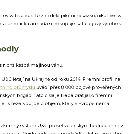
ky tisíc eur. To z ní dělá pilotní zakázku, nikoli velký
inta: americká armáda si nekupuje katalogový výrobek.
hodly
 z nichž každá má jinou váhu.
&C létají na Ukrajině od roku 2014. Firemní profil na
tního průmyslu
uvádí přes 8 000 bojově prověřených
nských brigád. Tato čísla je třeba brát jako firemní
ale i s rezervou jde o objem, který v Evropě nemá
zkumný systém U&C prošel vojenským hodnocením v
intenzity. Nejde tedy jen o předváděcí let na veletrhu.