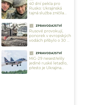
40 dní pekla pro
nezastaví
Rusko: Ukrajinská
tajná služba zničila
přes 100 strategických
cílů, 14 rafinerií a
ZPRAVODAJSTVÍ
vyřadila 5 000
Rusové provokují,
okupantů
ponorek v evropských
vodách přibylo o 30 %.
Británie a Norsko staví
flotilu 13 fregat, která
ZPRAVODAJSTVÍ
je bude lovit
MiG-29 nesestřelily
jediné ruské letadlo,
přesto je Ukrajina
zoufale potřebuje a
Rusové se bojí. Polsko
jí pošle své poslední