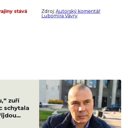
rajiny stává
Zdroj:
Autorský komentář
Lubomíra Vávry
,“ zuří
c schytala
řijdou