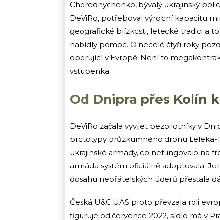
Cherednychenko, bývalý ukrajinský polic
DeViRo, potřeboval výrobní kapacitu mim
geografické blízkosti, letecké tradici a
nabídly pomoc. O necelé čtyři roky poz
operující v Evropě. Není to megakontrakt
vstupenka.
Od Dnipra přes Kolín 
DeViRo začala vyvíjet bezpilotníky v Dni
prototypy průzkumného dronu Leleka-1
ukrajinské armády, co nefungovalo na fro
armáda systém oficiálně adoptovala. Jen
dosahu nepřátelských úderů přestala dá
Česká U&C UAS proto převzala roli evro
figuruje od července 2022, sídlo má v Pr