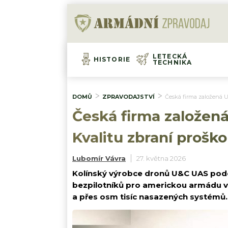
LETECKÁ
HISTORIE
TECHNIKA
DOMŮ
ZPRAVODAJSTVÍ
Česká firma založená Uk
Česká firma založená
Kvalitu zbraní proško
Lubomír Vávra
27. května 2026
Kolínský výrobce dronů U&C UAS pod
bezpilotníků pro americkou armádu v 
a přes osm tisíc nasazených systémů.