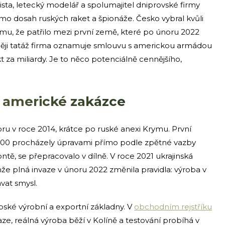
ista, letecký modelář a spolumajitel dniprovské firmy
o dosah ruských raket a špionáže. Česko vybral kvůli
 tomu, že patřilo mezi první země, které po únoru 2022
ději tatáž firma oznamuje smlouvu s americkou armádou
 za miliardy. Je to něco potenciálně cennějšího,
k americké zakázce
pru v roce 2014, krátce po ruské anexi Krymu. První
00 procházely úpravami přímo podle zpětné vazby
ntě, se přepracovalo v dílně. V roce 2021 ukrajinská
že plná invaze v únoru 2022 změnila pravidla: výroba v
vat smysl.
pské výrobní a exportní základny. V
obchodním rejstříku
aze, reálná výroba běží v Kolíně a testování probíhá v