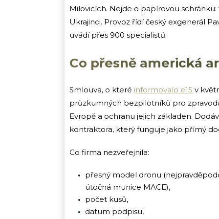
Milovicích. Nejde o papírovou schránku: 
Ukrajinci. Provoz řídí český exgenerál 
uvádí přes 900 specialistů.
Co přesně americká a
Smlouva, o které
informovalo e15
v květ
průzkumných bezpilotníků pro zpravodaj
Evropě a ochranu jejich základen. Dodá
kontraktora, který funguje jako přímý d
Co firma nezveřejnila:
přesný model dronu (nejpravděpodob
útočná munice MACE),
počet kusů,
datum podpisu,