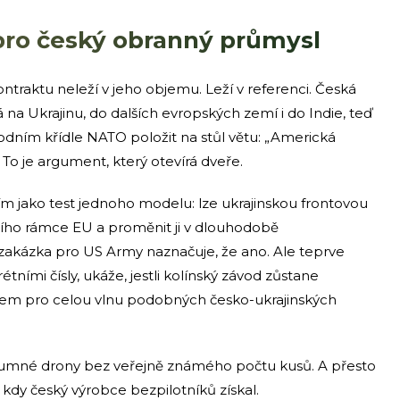
ro český obranný průmysl
traktu neleží v jeho objemu. Leží v referenci. Česká
 na Ukrajinu, do dalších evropských zemí i do Indie, teď
dním křídle NATO položit na stůl větu: „Americká
To je argument, který otevírá dveře.
m jako test jednoho modelu: lze ukrajinskou frontovou
ího rámce EU a proměnit ji v dlouhodobě
 zakázka pro US Army naznačuje, že ano. Ale teprve
krétními čísly, ukáže, jestli kolínský závod zůstane
rem pro celou vlnu podobných česko-ukrajinských
ůzkumné drony bez veřejně známého počtu kusů. A přesto
u kdy český výrobce bezpilotníků získal.