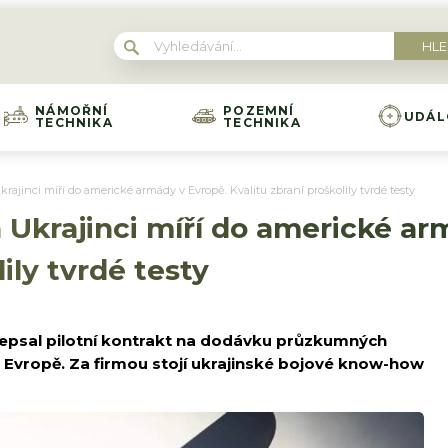
NÁMOŘNÍ
POZEMNÍ
UDÁL
TECHNIKA
TECHNIKA
rajinci míří do americké armády v Evropě. Kvalitu zbraní proškolily tvrdé testy
 Ukrajinci míří do americké ar
lily tvrdé testy
epsal pilotní kontrakt na dodávku průzkumných
Evropě. Za firmou stojí ukrajinské bojové know-how