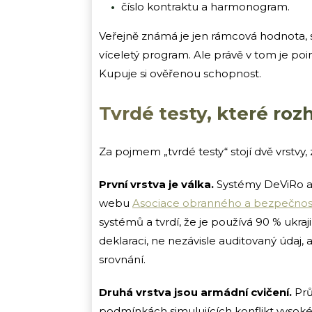
číslo kontraktu a harmonogram.
Veřejně známá je jen rámcová hodnota, stov
víceletý program. Ale právě v tom je po
Kupuje si ověřenou schopnost.
Tvrdé testy, které roz
Za pojmem „tvrdé testy“ stojí dvě vrstvy,
První vrstva je válka.
Systémy DeViRo a U
webu
Asociace obranného a bezpečnos
systémů a tvrdí, že je používá 90 % ukraji
deklaraci, ne nezávisle auditovaný údaj, 
srovnání.
Druhá vrstva jsou armádní cvičení.
Prů
podmínkách simulujících konflikt vysoké 