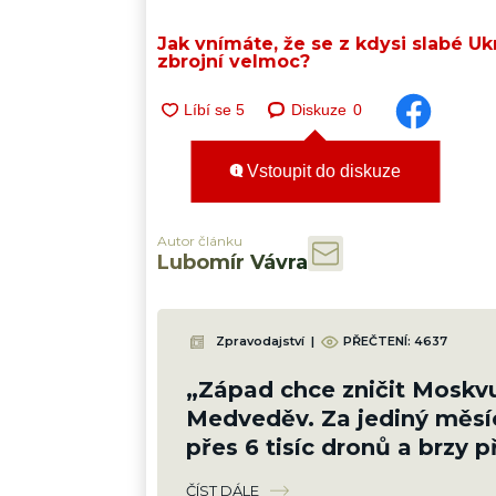
Jak vnímáte, že se z kdysi slabé Uk
zbrojní velmoc?
Diskuze
0
Vstoupit do diskuze
Autor článku
Lubomír Vávra
Zpravodajství
|
PŘEČTENÍ:
4637
„Západ chce zničit Moskvu
Medveděv. Za jediný měsí
přes 6 tisíc dronů a brzy p
zbraně, které nezastaví
ČÍST DÁLE