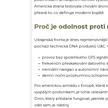
Americká strana testovala chování dronu 
přesně to, co definuje moderní bojiště.
Proč je odolnost proti 
Ukrajinská fronta je dnes nejintenzivnějš
pochází technická DNA produktů U&C. Ve
provoz bez spolehlivého GPS signál
frekvenční přeskakování datového s
inerciální navigaci a autonomní návr
denní i noční průzkumnou schopnos
Pro americkou armádu v Evropě, která se
vyspělým protivníkem, je tohle relevant
Dron, který přestane fungovat, jakmile pr
vrátí sám, je nástroj.