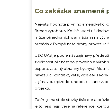
Co zakázka znamená p
Největší hodnota prvního amerického kon
firma s výrobou v Kolíně, která už dodává
může při jednáních s armádami na výcho
armáda v Evropě naše drony provozuje.“ 
U&C UAS je podle nás zajímavý předevší
zkušenost přenést do právního a výrobn
exportovatelný obranný byznys? Pilotní
navazující kontrakt, větší, víceletý, s kon
zajímavou epizodou, nebo se stane vzo
projektů.
Zatím je na stole stovky tisíc eur a pr
je to nejsilnější veřejná reference, ktero