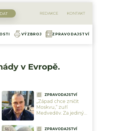
REDAKCE
KONTAKT
OSTI
VÝZBROJ
ZPRAVODAJSTVÍ
mády v Evropě.
ZPRAVODAJSTVÍ
„Západ chce zničit
Moskvu,“ zuří
Medveděv. Za jediný
měsíc schytala přes 6
tisíc dronů a brzy
ZPRAVODAJSTVÍ
přijdou zbraně, které