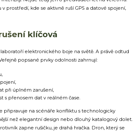
v prostředí, kde se aktivně ruší GPS a datové spojení,
rušení klíčová
í laboratoří elektronického boje na světě. A právě odtud
řejně popsané prvky odolnosti zahrnují:
u,
pojení,
at při úplném zarušení,
t s přenosem dat v reálném čase.
 připravuje na scénáře konfliktu s technologicky
nější než elegantní design nebo dlouhý katalogový dolet.
otivník zapne rušičku, je drahá hračka. Dron, který se