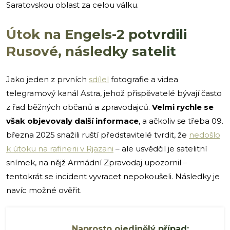
Saratovskou oblast za celou válku.
Útok na Engels-2 potvrdili
Rusové, následky satelit
Jako jeden z prvních
sdílel
fotografie a videa
telegramový kanál Astra, jehož přispěvatelé bývají často
z řad běžných občanů a zpravodajců.
Velmi rychle se
však objevovaly další informace
, a ačkoliv se třeba 09.
března 2025 snažili ruští představitelé tvrdit, že
nedošlo
k útoku na rafinerii v Rjazani
– ale usvědčil je satelitní
snímek, na nějž Armádní Zpravodaj upozornil –
tentokrát se incident vyvracet nepokoušeli. Následky je
navíc možné ověřit.
Naprosto ojedinělý případ: