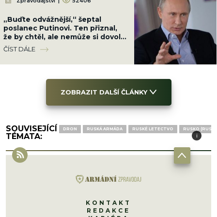
Zpravodajství
|
52406
„Buďte odvážnější,“ šeptal
poslanec Putinovi. Ten přiznal,
že by chtěl, ale nemůže si dovolit
další ztráty
ČÍST DÁLE
ZOBRAZIT DALŠÍ ČLÁNKY
SOUVISEJÍCÍ
DRON
RUSKÁ ARMÁDA
RUSKÉ LETECTVO
RUSKO (RUSKÁ
TÉMATA:
i
i
i
KONTAKT
REDAKCE