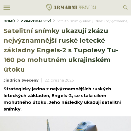
DOMŮ
ZPRAVODAJSTVÍ
Satelitní snímky ukazují zkázu nejvýznamnějš
Satelitní snímky ukazují zkázu
nejvýznamnější ruské letecké
základny Engels-2 s Tupolevy Tu-
160 po mohutném ukrajinském
útoku
Jindřich Svěcený
22. března 2025
Strategicky jedna z nejvýznamnějších ruských
leteckých základen, Engels-2, se stala cílem
mohutného útoku. Jeho následky ukazují satelitní
snímky.