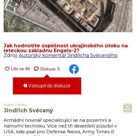
Jak hodnotíte úspěšnost ukrajinského útoku na
leteckou základnu Engels-2?
Zdroj:
Autorský komentář Jindřicha Svěceného
Diskuze
5
Vstoupit do diskuze
Autor článku
Jindřich Svěcený
Armádní novinář specializující se na pozemní a
námořní techniku. Více než tři desetiletí působil v
USA, kde psal pro Defense News, Army Times či