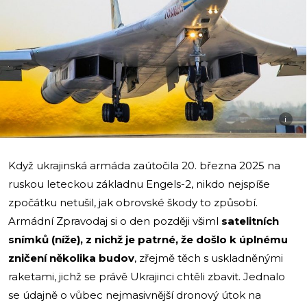
i
Když ukrajinská armáda zaútočila 20. března 2025 na
ruskou leteckou základnu Engels-2, nikdo nejspíše
zpočátku netušil, jak obrovské škody to způsobí.
Armádní Zpravodaj si o den později všiml
satelitních
snímků (níže), z nichž je patrné, že došlo k úplnému
zničení několika budov
, zřejmě těch s uskladněnými
raketami, jichž se právě Ukrajinci chtěli zbavit. Jednalo
se údajně o vůbec nejmasivnější dronový útok na