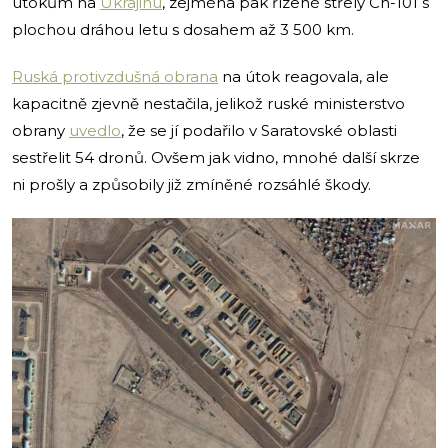
útokům na
Ukrajinu
, zejména pak řízené střely Ch-101 s
plochou dráhou letu s dosahem až 3 500 km.
Ruská protivzdušná obrana
na útok reagovala, ale
kapacitně zjevně nestačila, jelikož ruské ministerstvo
obrany
uvedlo
, že se jí podařilo v Saratovské oblasti
sestřelit 54 dronů. Ovšem jak vidno, mnohé další skrze
ni prošly a způsobily již zmíněné rozsáhlé škody.