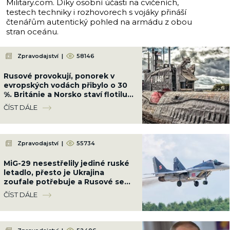
Military.com. Díky osobní účasti na cvičeních,
testech techniky i rozhovorech s vojáky přináší
čtenářům autentický pohled na armádu z obou
stran oceánu.
Zpravodajství
|
58146
Rusové provokují, ponorek v
evropských vodách přibylo o 30
%. Británie a Norsko staví flotilu
13 fregat, která je bude lovit
ČÍST DÁLE
Zpravodajství
|
55734
MiG-29 nesestřelily jediné ruské
letadlo, přesto je Ukrajina
zoufale potřebuje a Rusové se
bojí. Polsko jí pošle své poslední
ČÍST DÁLE