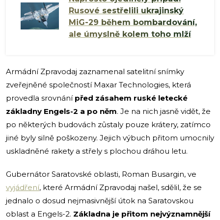
Rusové sestřelili ukrajinský
MiG-29 během bombardování,
ale úmyslně kolem toho mlží
Armádní Zpravodaj zaznamenal satelitní snímky
zveřejněné společností Maxar Technologies, která
provedla srovnání
před zásahem ruské letecké
základny Engels-2 a po něm
. Je na nich jasně vidět, že
po některých budovách zůstaly pouze krátery, zatímco
jiné byly silně poškozeny. Jejich výbuch přitom umocnily
uskladněné rakety a střely s plochou dráhou letu.
Gubernátor Saratovské oblasti, Roman Busargin, ve
vyjádření
, které Armádní Zpravodaj našel, sdělil, že se
jednalo o dosud nejmasivnější útok na Saratovskou
oblast a Engels-2.
Základna je přitom nejvýznamnější