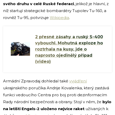
svého druhu v celé Ruské federaci
, jelikož je hlavní, z
níž startují strategické bombardéry Tupolev Tu-160, a
rovněž Tu-95, potvrzuje
Wikipedia
.
2 přesné zásahy a ruský S-400
vybouchl. Mohutná exploze ho
roztrhala na kusy, jde o
naprosto ojedinělý případ
(video)
Armádní Zpravodaj dohledal také
vyjádření
ukrajinského poručíka Andrije Kovalenka, který zastává
funkci vedoucího Centra pro boj proti dezinformacím
Rady národní bezpečnosti a obrany. Stojí v něm, že
bylo
na letišti Engels-2 uloženo nejvíce raket
užívaných k