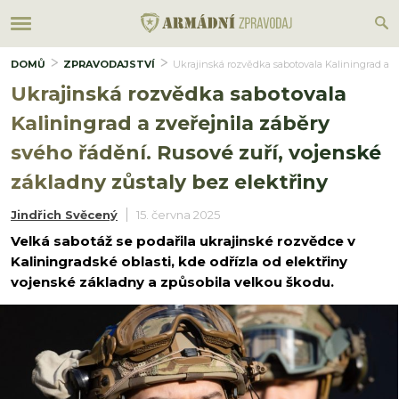
DOMŮ
ZPRAVODAJSTVÍ
Ukrajinská rozvědka sabotovala Kaliningrad a zv
Ukrajinská rozvědka sabotovala
Kaliningrad a zveřejnila záběry
svého řádění. Rusové zuří, vojenské
základny zůstaly bez elektřiny
Jindřich Svěcený
15. června 2025
Velká sabotáž se podařila ukrajinské rozvědce v
Kaliningradské oblasti, kde odřízla od elektřiny
vojenské základny a způsobila velkou škodu.