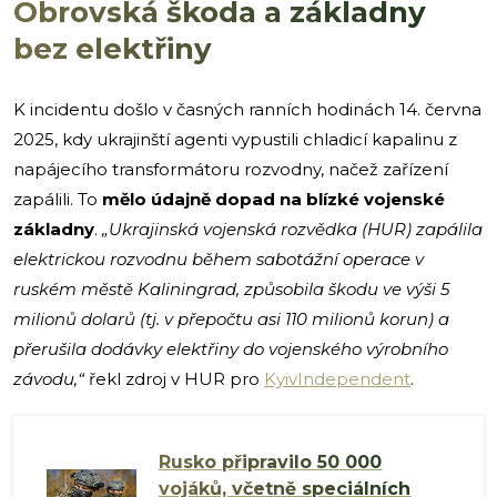
Obrovská škoda a základny
bez elektřiny
K incidentu došlo v časných ranních hodinách 14. června
2025, kdy ukrajinští agenti vypustili chladicí kapalinu z
napájecího transformátoru rozvodny, načež zařízení
zapálili. To
mělo údajně dopad na blízké vojenské
základny
.
„Ukrajinská vojenská rozvědka (HUR) zapálila
elektrickou rozvodnu během sabotážní operace v
ruském městě Kaliningrad, způsobila škodu ve výši 5
milionů dolarů (tj. v přepočtu asi 110 milionů korun) a
přerušila dodávky elektřiny do vojenského výrobního
závodu,“
řekl zdroj v HUR pro
KyivIndependent
.
Rusko připravilo 50 000
vojáků, včetně speciálních