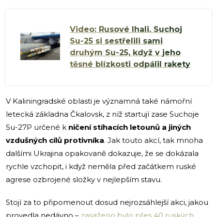
Video: Rusové lhali. Suchoj
Su-25 si sestřelili sami
druhým Su-25, když v jeho
těsné blízkosti odpálil rakety
V Kaliningradské oblasti je významná také námořní
letecká základna Čkalovsk, z níž startují zase Suchoje
Su-27P určené k
ničení stíhacích letounů a jiných
vzdušných cílů protivníka
. Jak touto akcí, tak mnoha
dalšími Ukrajina opakovaně dokazuje, že se dokázala
rychle vzchopit, i když neměla před začátkem ruské
agrese ozbrojené složky v nejlepším stavu.
Stojí za to připomenout dosud nejrozsáhlejší akci, jakou
provedla nedávno –
zasaženo bylo přes 40 ruských