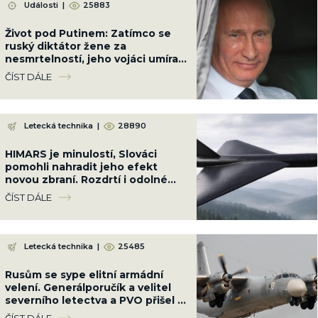
Události
|
25883
Život pod Putinem: Zatímco se
ruský diktátor žene za
nesmrtelností, jeho vojáci umírají
po statisících na Ukrajině
ČÍST DÁLE
Letecká technika
|
28890
HIMARS je minulostí, Slováci
pomohli nahradit jeho efekt
novou zbraní. Rozdrtí i odolné
cíle až na 250 km
ČÍST DÁLE
Letecká technika
|
25485
Rusům se sype elitní armádní
velení. Generálporučík a velitel
severního letectva a PVO přišel o
život jejich vinou
ČÍST DÁLE