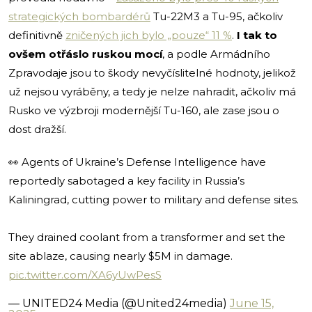
strategických bombardérů
Tu-22M3 a Tu-95, ačkoliv
definitivně
zničených jich bylo „pouze“ 11 %
.
I tak to
ovšem otřáslo ruskou mocí
, a podle Armádního
Zpravodaje jsou to škody nevyčíslitelné hodnoty, jelikož
už nejsou vyráběny, a tedy je nelze nahradit, ačkoliv má
Rusko ve výzbroji modernější Tu-160, ale zase jsou o
dost dražší.
👀 Agents of Ukraine’s Defense Intelligence have
reportedly sabotaged a key facility in Russia’s
Kaliningrad, cutting power to military and defense sites.
They drained coolant from a transformer and set the
site ablaze, causing nearly $5M in damage.
pic.twitter.com/XA6yUwPesS
— UNITED24 Media (@United24media)
June 15,