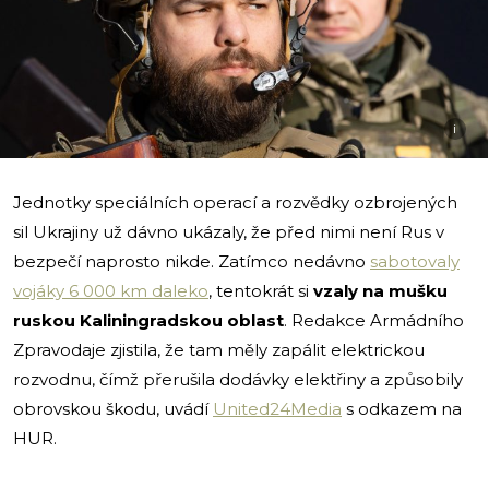
i
Jednotky speciálních operací a rozvědky ozbrojených
sil Ukrajiny už dávno ukázaly, že před nimi není Rus v
bezpečí naprosto nikde. Zatímco nedávno
sabotovaly
vojáky 6 000 km daleko
, tentokrát si
vzaly na mušku
ruskou Kaliningradskou oblast
. Redakce Armádního
Zpravodaje zjistila, že tam měly zapálit elektrickou
rozvodnu, čímž přerušila dodávky elektřiny a způsobily
obrovskou škodu, uvádí
United24Media
s odkazem na
HUR.