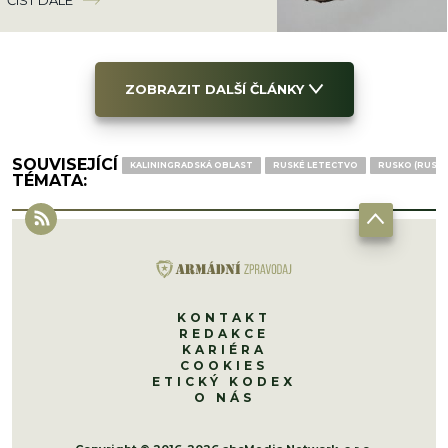
ZOBRAZIT DALŠÍ ČLÁNKY
SOUVISEJÍCÍ
KALININGRADSKÁ OBLAST
RUSKÉ LETECTVO
RUSKO (RUSKÁ
TÉMATA:
KONTAKT
REDAKCE
KARIÉRA
COOKIES
ETICKÝ KODEX
O NÁS