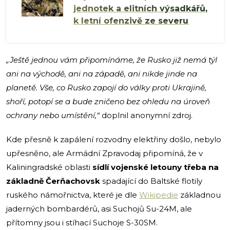
jednotek a elitních výsadkářů,
k letní ofenzivě ze severu
„Ještě jednou vám připomínáme, že Rusko již nemá týl
ani na východě, ani na západě, ani nikde jinde na
planetě. Vše, co Rusko zapojí do války proti Ukrajině,
shoří, potopí se a bude zničeno bez ohledu na úroveň
ochrany nebo umístění,“
doplnil anonymní zdroj.
Kde přesně k zapálení rozvodny elektřiny došlo, nebylo
upřesněno, ale Armádní Zpravodaj připomíná, že v
Kaliningradské oblasti
sídlí vojenské letouny třeba na
základně Čerňachovsk
spadající do Baltské flotily
ruského námořnictva, které je dle
Wikipedie
základnou
jaderných bombardérů, asi Suchojů Su-24M, ale
přítomny jsou i stíhací Suchoje S-30SM.