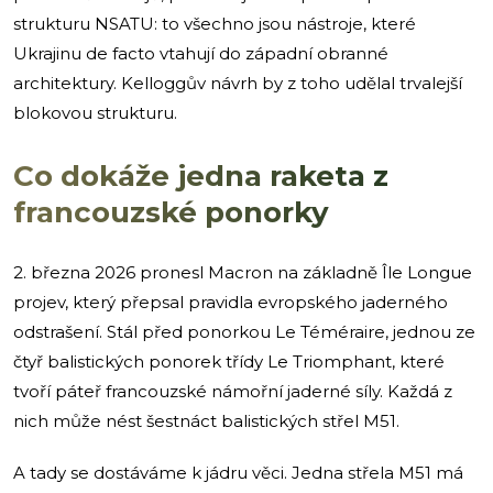
strukturu NSATU: to všechno jsou nástroje, které
Ukrajinu de facto vtahují do západní obranné
architektury. Kelloggův návrh by z toho udělal trvalejší
blokovou strukturu.
Co dokáže jedna raketa z
francouzské ponorky
2. března 2026 pronesl Macron na základně Île Longue
projev, který přepsal pravidla evropského jaderného
odstrašení. Stál před ponorkou Le Téméraire, jednou ze
čtyř balistických ponorek třídy Le Triomphant, které
tvoří páteř francouzské námořní jaderné síly. Každá z
nich může nést šestnáct balistických střel M51.
A tady se dostáváme k jádru věci. Jedna střela M51 má