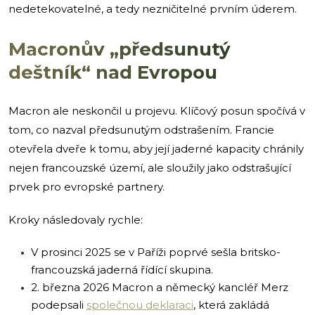
nedetekovatelné, a tedy nezničitelné prvním úderem.
Macronův „předsunutý
deštník“ nad Evropou
Macron ale neskončil u projevu. Klíčový posun spočívá v
tom, co nazval předsunutým odstrašením. Francie
otevřela dveře k tomu, aby její jaderné kapacity chránily
nejen francouzské území, ale sloužily jako odstrašující
prvek pro evropské partnery.
Kroky následovaly rychle:
V prosinci 2025 se v Paříži poprvé sešla britsko-
francouzská jaderná řídící skupina.
2. března 2026 Macron a německý kancléř Merz
podepsali
společnou deklaraci
, která zakládá