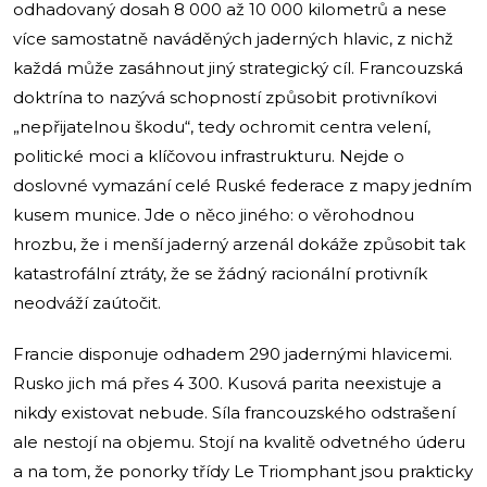
odhadovaný dosah 8 000 až 10 000 kilometrů a nese
více samostatně naváděných jaderných hlavic, z nichž
každá může zasáhnout jiný strategický cíl. Francouzská
doktrína to nazývá schopností způsobit protivníkovi
„nepřijatelnou škodu“, tedy ochromit centra velení,
politické moci a klíčovou infrastrukturu. Nejde o
doslovné vymazání celé Ruské federace z mapy jedním
kusem munice. Jde o něco jiného: o věrohodnou
hrozbu, že i menší jaderný arzenál dokáže způsobit tak
katastrofální ztráty, že se žádný racionální protivník
neodváží zaútočit.
Francie disponuje odhadem 290 jadernými hlavicemi.
Rusko jich má přes 4 300. Kusová parita neexistuje a
nikdy existovat nebude. Síla francouzského odstrašení
ale nestojí na objemu. Stojí na kvalitě odvetného úderu
a na tom, že ponorky třídy Le Triomphant jsou prakticky