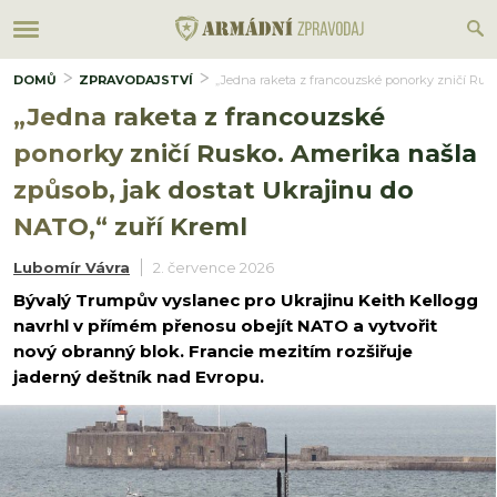
DOMŮ
ZPRAVODAJSTVÍ
„Jedna raketa z francouzské ponorky zničí Rusk
„Jedna raketa z francouzské
ponorky zničí Rusko. Amerika našla
způsob, jak dostat Ukrajinu do
NATO,“ zuří Kreml
Lubomír Vávra
2. července 2026
Bývalý Trumpův vyslanec pro Ukrajinu Keith Kellogg
navrhl v přímém přenosu obejít NATO a vytvořit
nový obranný blok. Francie mezitím rozšiřuje
jaderný deštník nad Evropu.