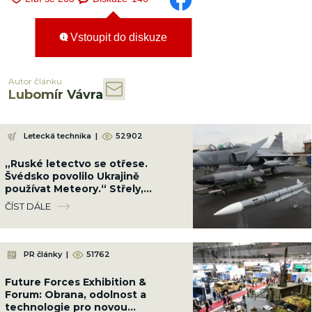
Vstoupit do diskuze
Autor článku
Lubomír Vávra
Letecká technika
|
52902
„Ruské letectvo se otřese.
Švédsko povolilo Ukrajině
používat Meteory.“ Střely,
kterým žádné letadlo neunikne
ČÍST DÁLE
PR články
|
51762
Future Forces Exhibition &
Forum: Obrana, odolnost a
technologie pro novou