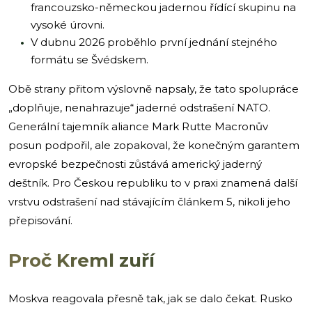
francouzsko-německou jadernou řídící skupinu na
vysoké úrovni.
V dubnu 2026 proběhlo první jednání stejného
formátu se Švédskem.
Obě strany přitom výslovně napsaly, že tato spolupráce
„doplňuje, nenahrazuje“ jaderné odstrašení NATO.
Generální tajemník aliance Mark Rutte Macronův
posun podpořil, ale zopakoval, že konečným garantem
evropské bezpečnosti zůstává americký jaderný
deštník. Pro Českou republiku to v praxi znamená další
vrstvu odstrašení nad stávajícím článkem 5, nikoli jeho
přepisování.
Proč Kreml zuří
Moskva reagovala přesně tak, jak se dalo čekat. Rusko