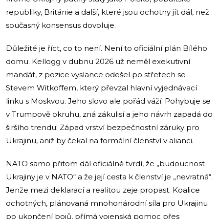
republiky, Británie a další, které jsou ochotny jít dál, než
současný konsensus dovoluje.
Důležité je říct, co to není. Není to oficiální plán Bílého
domu. Kellogg v dubnu 2026 už neměl exekutivní
mandát, z pozice vyslance odešel po střetech se
Stevem Witkoffem, který převzal hlavní vyjednávací
linku s Moskvou. Jeho slovo ale pořád váží. Pohybuje se
v Trumpově okruhu, zná zákulisí a jeho návrh zapadá do
širšího trendu: Západ vrství bezpečnostní záruky pro
Ukrajinu, aniž by čekal na formální členství v alianci.
NATO samo přitom dál oficiálně tvrdí, že „budoucnost
Ukrajiny je v NATO“ a že její cesta k členství je „nevratná“.
Jenže mezi deklarací a realitou zeje propast. Koalice
ochotných, plánovaná mnohonárodní síla pro Ukrajinu
po ukončení bojů, přímá vojenská pomoc přes