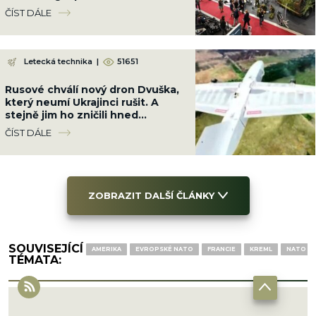
bezpečnostní realitu
ČÍST DÁLE
Letecká technika
|
51651
Rusové chválí nový dron Dvuška,
který neumí Ukrajinci rušit. A
stejně jim ho zničili hned
napoprvé, ani to nedalo práci
ČÍST DÁLE
ZOBRAZIT DALŠÍ ČLÁNKY
SOUVISEJÍCÍ
AMERIKA
EVROPSKÉ NATO
FRANCIE
KREML
NATO
TÉMATA: