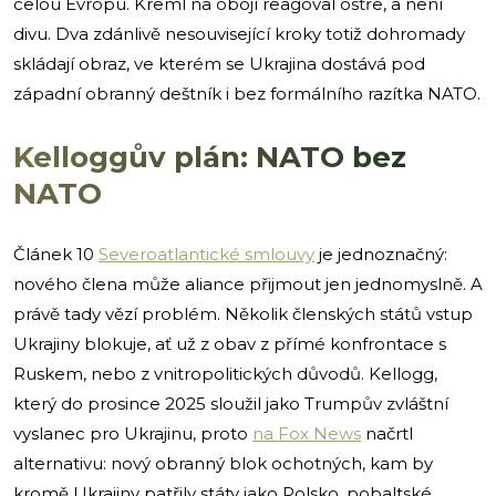
celou Evropu. Kreml na obojí reagoval ostře, a není
divu. Dva zdánlivě nesouvisející kroky totiž dohromady
skládají obraz, ve kterém se Ukrajina dostává pod
západní obranný deštník i bez formálního razítka NATO.
Kelloggův plán: NATO bez
NATO
Článek 10
Severoatlantické smlouvy
je jednoznačný:
nového člena může aliance přijmout jen jednomyslně. A
právě tady vězí problém. Několik členských států vstup
Ukrajiny blokuje, ať už z obav z přímé konfrontace s
Ruskem, nebo z vnitropolitických důvodů. Kellogg,
který do prosince 2025 sloužil jako Trumpův zvláštní
vyslanec pro Ukrajinu, proto
na Fox News
načrtl
alternativu: nový obranný blok ochotných, kam by
kromě Ukrajiny patřily státy jako Polsko, pobaltské