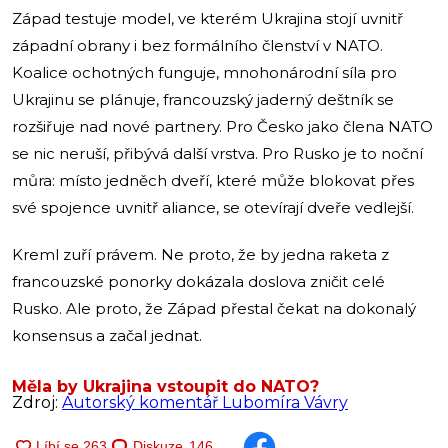
Západ testuje model, ve kterém Ukrajina stojí uvnitř
západní obrany i bez formálního členství v NATO.
Koalice ochotných funguje, mnohonárodní síla pro
Ukrajinu se plánuje, francouzský jaderný deštník se
rozšiřuje nad nové partnery. Pro Česko jako člena NATO
se nic neruší, přibývá další vrstva. Pro Rusko je to noční
můra: místo jedněch dveří, které může blokovat přes
své spojence uvnitř aliance, se otevírají dveře vedlejší.
Kreml zuří právem. Ne proto, že by jedna raketa z
francouzské ponorky dokázala doslova zničit celé
Rusko. Ale proto, že Západ přestal čekat na dokonalý
konsensus a začal jednat.
Měla by Ukrajina vstoupit do NATO?
Zdroj:
Autorský komentář Lubomíra Vávry
Diskuze
146