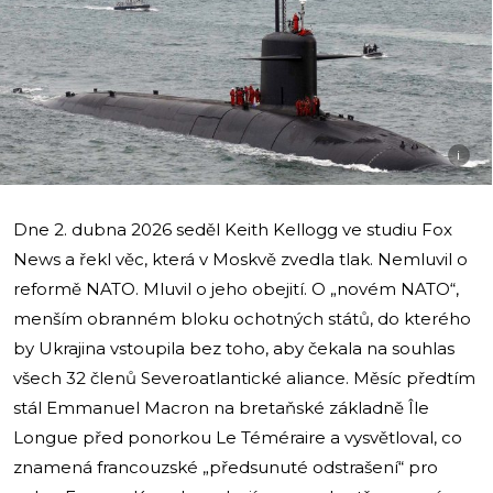
i
Dne 2. dubna 2026 seděl Keith Kellogg ve studiu Fox
News a řekl věc, která v Moskvě zvedla tlak. Nemluvil o
reformě NATO. Mluvil o jeho obejití. O „novém NATO“,
menším obranném bloku ochotných států, do kterého
by Ukrajina vstoupila bez toho, aby čekala na souhlas
všech 32 členů Severoatlantické aliance. Měsíc předtím
stál Emmanuel Macron na bretaňské základně Île
Longue před ponorkou Le Téméraire a vysvětloval, co
znamená francouzské „předsunuté odstrašení“ pro