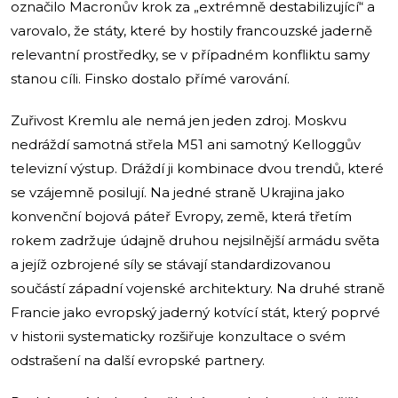
označilo Macronův krok za „extrémně destabilizující“ a
varovalo, že státy, které by hostily francouzské jaderně
relevantní prostředky, se v případném konfliktu samy
stanou cíli. Finsko dostalo přímé varování.
Zuřivost Kremlu ale nemá jen jeden zdroj. Moskvu
nedráždí samotná střela M51 ani samotný Kelloggův
televizní výstup. Dráždí ji kombinace dvou trendů, které
se vzájemně posilují. Na jedné straně Ukrajina jako
konvenční bojová páteř Evropy, země, která třetím
rokem zadržuje údajně druhou nejsilnější armádu světa
a jejíž ozbrojené síly se stávají standardizovanou
součástí západní vojenské architektury. Na druhé straně
Francie jako evropský jaderný kotvící stát, který poprvé
v historii systematicky rozšiřuje konzultace o svém
odstrašení na další evropské partnery.