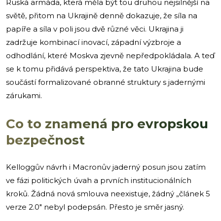
Ruská armáda, která měla být tou druhou nejsilnější na
světě, přitom na Ukrajině denně dokazuje, že síla na
papíře a síla v poli jsou dvě různé věci. Ukrajina ji
zadržuje kombinací inovací, západní výzbroje a
odhodlání, které Moskva zjevně nepředpokládala. A teď
se k tomu přidává perspektiva, že tato Ukrajina bude
součástí formalizované obranné struktury s jadernými
zárukami.
Co to znamená pro evropskou
bezpečnost
Kelloggův návrh i Macronův jaderný posun jsou zatím
ve fázi politických úvah a prvních institucionálních
kroků. Žádná nová smlouva neexistuje, žádný „článek 5
verze 2.0″ nebyl podepsán. Přesto je směr jasný.