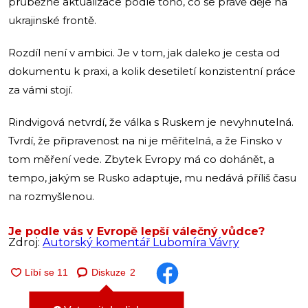
průběžné aktualizace podle toho, co se právě děje na
ukrajinské frontě.
Rozdíl není v ambici. Je v tom, jak daleko je cesta od
dokumentu k praxi, a kolik desetiletí konzistentní práce
za vámi stojí.
Rindvigová netvrdí, že válka s Ruskem je nevyhnutelná.
Tvrdí, že připravenost na ni je měřitelná, a že Finsko v
tom měření vede. Zbytek Evropy má co dohánět, a
tempo, jakým se Rusko adaptuje, mu nedává příliš času
na rozmyšlenou.
Je podle vás v Evropě lepší válečný vůdce?
Zdroj:
Autorský komentář Lubomíra Vávry
Diskuze
2