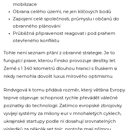
mobilizace
Obrana celého území, ne jen klíčových bodů
Zapojení celé společnosti, průmyslu i občanů do
obranného plánování
Průběžná připravenost reagovat i pod prahem
otevřeného konfliktu
Tohle není seznam přání z obranné strategie. Je to
fungující praxe, kterou Finsko provozuje desítky let.
Země s 1 340 kilometrů dlouhou hranicí s Ruskem si
nikdy nemohla dovolit luxus mírového optimismu.
Rindvigová k tomu přidává rozměr, který většina Evropy
teprve objevuje: schopnost rychle převádět válečné
poznatky do technologií. Zatímco evropské zbrojovky
vyvíjejí systémy za miliony eur v mnohaletých cyklech,
ukrajinské startupy podle ní dosahují srovnatelných
výsledků za několik set tisíc, protože mají přímou