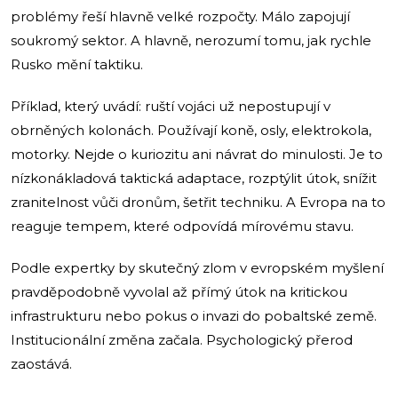
problémy řeší hlavně velké rozpočty. Málo zapojují
soukromý sektor. A hlavně, nerozumí tomu, jak rychle
Rusko mění taktiku.
Příklad, který uvádí: ruští vojáci už nepostupují v
obrněných kolonách. Používají koně, osly, elektrokola,
motorky. Nejde o kuriozitu ani návrat do minulosti. Je to
nízkonákladová taktická adaptace, rozptýlit útok, snížit
zranitelnost vůči dronům, šetřit techniku. A Evropa na to
reaguje tempem, které odpovídá mírovému stavu.
Podle expertky by skutečný zlom v evropském myšlení
pravděpodobně vyvolal až přímý útok na kritickou
infrastrukturu nebo pokus o invazi do pobaltské země.
Institucionální změna začala. Psychologický přerod
zaostává.