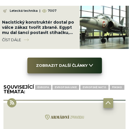
Letecká technika
|
7007
Nacistický konstruktér dostal po
válce zákaz tvořit zbraně. Egypt
mu dal šanci postavit stíhačku,
která překonala MiG-21
ČÍST DÁLE
ZOBRAZIT DALŠÍ ČLÁNKY
SOUVISEJÍCÍ
EVROPA
EVROPSKÁ UNIE
EVROPSKÉ NATO
FINSKO
TÉMATA: