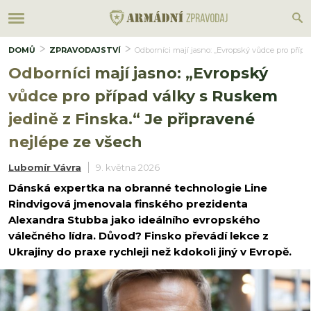
DOMŮ
ZPRAVODAJSTVÍ
Odborníci mají jasno: „Evropský vůdce pro přípa
Odborníci mají jasno: „Evropský
vůdce pro případ války s Ruskem
jedině z Finska.“ Je připravené
nejlépe ze všech
Lubomír Vávra
9. května 2026
Dánská expertka na obranné technologie Line
Rindvigová jmenovala finského prezidenta
Alexandra Stubba jako ideálního evropského
válečného lídra. Důvod? Finsko převádí lekce z
Ukrajiny do praxe rychleji než kdokoli jiný v Evropě.