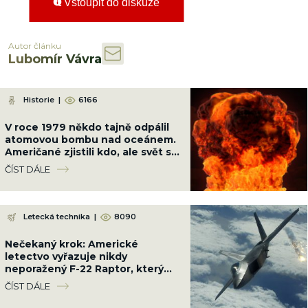
Vstoupit do diskuze
Autor článku
Lubomír Vávra
Historie
|
6166
V roce 1979 někdo tajně odpálil
atomovou bombu nad oceánem.
Američané zjistili kdo, ale svět se
to nesměl dozvědět
ČÍST DÁLE
Letecká technika
|
8090
Nečekaný krok: Americké
letectvo vyřazuje nikdy
neporažený F-22 Raptor, který
zničí jakékoliv letadlo světa
ČÍST DÁLE