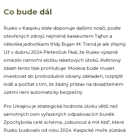
Co bude dál
Rusko v Kaspiku stále disponuje dalšími nosiči, podle
otevřených zdrojů nejméně karakurtem Tajfun a
několika jednotkami třídy Bujan-M. Trend je ale zřejmý.
Už v dubnu 2024 Pletenčuk říkal, že Rusko výrazně
omezilo námořní složku raketových útoků. Květnový
zásah tento tlak prohlubuje: Moskva bude muset
investovat do protivzdušné obrany základen, rozptýlit
lodě a počítat s tím, že žádný přístav na dosažitelném
území není automaticky bezpečný.
Pro Ukrajinu je strategická hodnota útoku větší než
samotných osm vyřazených odpalovacích buněk.
Zpochybnila celé schéma „odsunout a mít klid“, které
Rusko budovalo od roku 2024. Kaspické moře zůstává