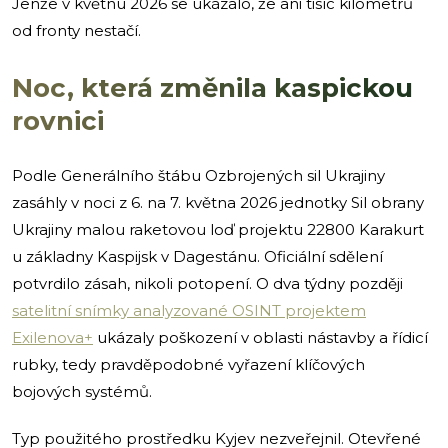
Jenže v květnu 2026 se ukázalo, že ani tisíc kilometrů
od fronty nestačí.
Noc, která změnila kaspickou
rovnici
Podle Generálního štábu Ozbrojených sil Ukrajiny
zasáhly v noci z 6. na 7. května 2026 jednotky Sil obrany
Ukrajiny malou raketovou loď projektu 22800 Karakurt
u základny Kaspijsk v Dagestánu. Oficiální sdělení
potvrdilo zásah, nikoli potopení. O dva týdny později
satelitní snímky analyzované OSINT projektem
Exilenova+
ukázaly poškození v oblasti nástavby a řídicí
rubky, tedy pravděpodobné vyřazení klíčových
bojových systémů.
Typ použitého prostředku Kyjev nezveřejnil. Otevřené