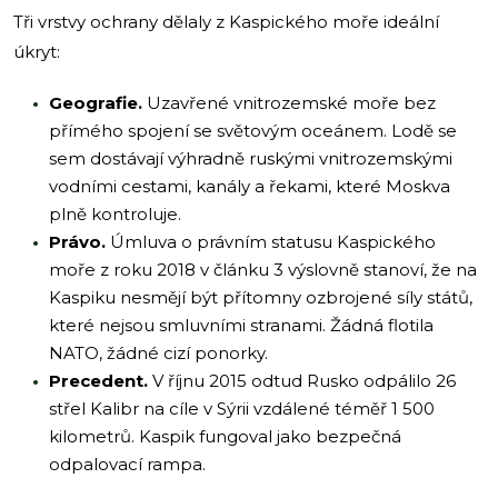
Tři vrstvy ochrany dělaly z Kaspického moře ideální
úkryt:
Geografie.
Uzavřené vnitrozemské moře bez
přímého spojení se světovým oceánem. Lodě se
sem dostávají výhradně ruskými vnitrozemskými
vodními cestami, kanály a řekami, které Moskva
plně kontroluje.
Právo.
Úmluva o právním statusu Kaspického
moře z roku 2018 v článku 3 výslovně stanoví, že na
Kaspiku nesmějí být přítomny ozbrojené síly států,
které nejsou smluvními stranami. Žádná flotila
NATO, žádné cizí ponorky.
Precedent.
V říjnu 2015 odtud Rusko odpálilo 26
střel Kalibr na cíle v Sýrii vzdálené téměř 1 500
kilometrů. Kaspik fungoval jako bezpečná
odpalovací rampa.