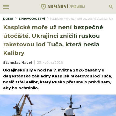
DOMŮ
ZPRAVODAJSTVÍ
Kaspické moře už není bezpečné útočiště. Ukraji
Kaspické moře už není bezpečné
útočiště. Ukrajinci zničili ruskou
raketovou loď Tuča, která nesla
Kalibry
Stanislav Havel
25. května 2026
Ukrajinské síly v noci na 7. května 2026 zasáhly u
dagestánské základny Kaspijsk raketovou loď Tuča,
nosič střel Kalibr, který Rusko přesunulo právě sem,
aby ho ochránilo.