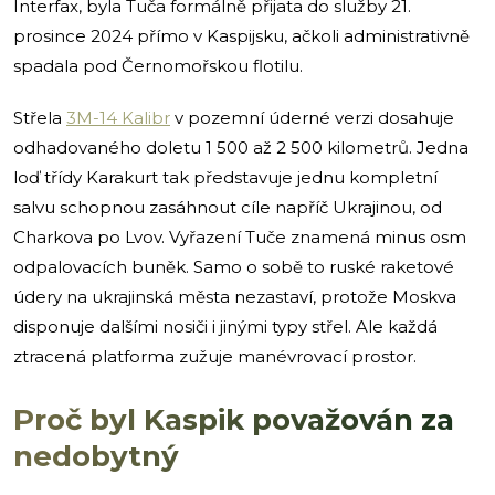
Interfax, byla Tuča formálně přijata do služby 21.
prosince 2024 přímo v Kaspijsku, ačkoli administrativně
spadala pod Černomořskou flotilu.
Střela
3M-14 Kalibr
v pozemní úderné verzi dosahuje
odhadovaného doletu 1 500 až 2 500 kilometrů. Jedna
loď třídy Karakurt tak představuje jednu kompletní
salvu schopnou zasáhnout cíle napříč Ukrajinou, od
Charkova po Lvov. Vyřazení Tuče znamená minus osm
odpalovacích buněk. Samo o sobě to ruské raketové
údery na ukrajinská města nezastaví, protože Moskva
disponuje dalšími nosiči i jinými typy střel. Ale každá
ztracená platforma zužuje manévrovací prostor.
Proč byl Kaspik považován za
nedobytný