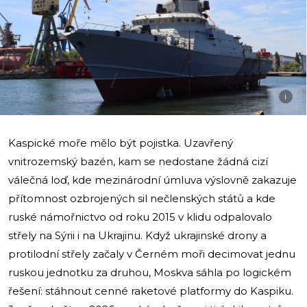
i
Kaspické moře mělo být pojistka. Uzavřený
vnitrozemský bazén, kam se nedostane žádná cizí
válečná loď, kde mezinárodní úmluva výslovně zakazuje
přítomnost ozbrojených sil nečlenských států a kde
ruské námořnictvo od roku 2015 v klidu odpalovalo
střely na Sýrii i na Ukrajinu. Když ukrajinské drony a
protilodní střely začaly v Černém moři decimovat jednu
ruskou jednotku za druhou, Moskva sáhla po logickém
řešení: stáhnout cenné raketové platformy do Kaspiku.