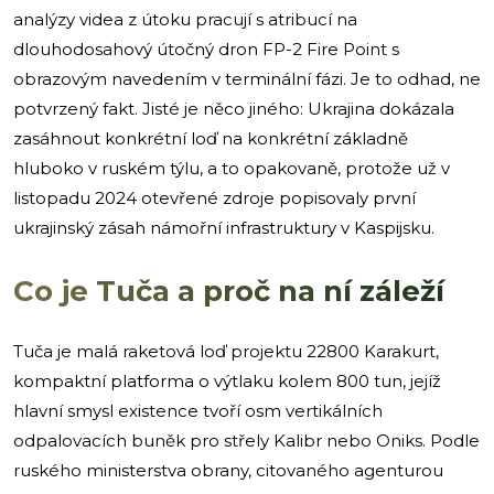
analýzy videa z útoku pracují s atribucí na
dlouhodosahový útočný dron FP-2 Fire Point s
obrazovým navedením v terminální fázi. Je to odhad, ne
potvrzený fakt. Jisté je něco jiného: Ukrajina dokázala
zasáhnout konkrétní loď na konkrétní základně
hluboko v ruském týlu, a to opakovaně, protože už v
listopadu 2024 otevřené zdroje popisovaly první
ukrajinský zásah námořní infrastruktury v Kaspijsku.
Co je Tuča a proč na ní záleží
Tuča je malá raketová loď projektu 22800 Karakurt,
kompaktní platforma o výtlaku kolem 800 tun, jejíž
hlavní smysl existence tvoří osm vertikálních
odpalovacích buněk pro střely Kalibr nebo Oniks. Podle
ruského ministerstva obrany, citovaného agenturou