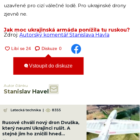
uzavřené pro cizí válečné lodě. Pro ukrajinské drony
zjevně ne.
Jak moc ukrajinská armáda ponížila tu ruskou?
Zdroj:
Autorský komentář Stanislava Havla
Diskuze
0
Vstoupit do diskuze
Autor článku
Stanislav Havel
Letecká technika
|
8355
Rusové chválí nový dron Dvuška,
který neumí Ukrajinci rušit. A
stejně jim ho zničili hned
napoprvé, ani to nedalo práci