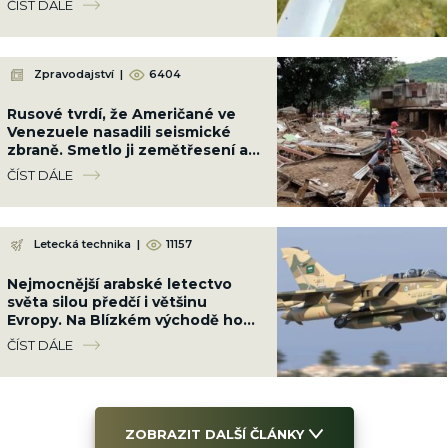
ČÍST DÁLE
Zpravodajství
|
6404
Rusové tvrdí, že Američané ve
Venezuele nasadili seismické
zbraně. Smetlo ji zemětřesení a
USA do 24 hodin zrušily sankce
ČÍST DÁLE
Letecká technika
|
11157
Nejmocnější arabské letectvo
světa silou předčí i většinu
Evropy. Na Blízkém východě ho
předčí jenom Izrael, i když má
ČÍST DÁLE
méně letadel
ZOBRAZIT DALŠÍ ČLÁNKY