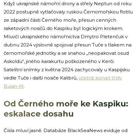
Když ukrajinské námořní drony a střely Neptun od roku
2022 postupně vytlačovaly ruskou Černomořskou flotilu
ze západní části Černého moře, přesun cenných
raketových nosičů do Kaspiku byl logickým krokem.
Mluvčí ukrajinského námořnictva Dmytro Pletenčuk v
dubnu 2024 výslovně spojoval přesun Tuče s tlakem na
černomořské jednotky a se snahou „neopakovat osud
Askoldu“, jiného karakurtu poškozeného v Kerči.
Satelitní snímky z května 2024 zachycovaly u Kaspijsku
vedle Tuče i další nosiče Kalibrů,
včetně korvet třídy
Bujan-M
.
Od Černého moře ke Kaspiku:
eskalace dosahu
Čísla mluví jasně. Databáze BlackSeaNews eviduje od