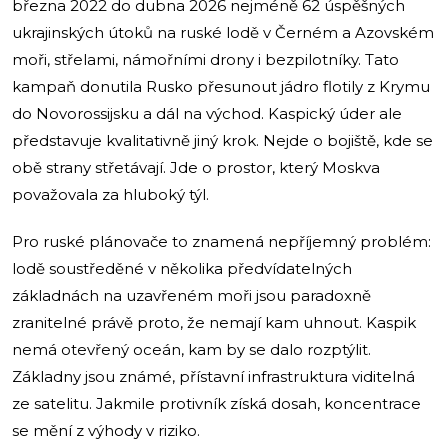
března 2022 do dubna 2026 nejméně 62 úspěšných
ukrajinských útoků na ruské lodě v Černém a Azovském
moři, střelami, námořními drony i bezpilotníky. Tato
kampaň donutila Rusko přesunout jádro flotily z Krymu
do Novorossijsku a dál na východ. Kaspický úder ale
představuje kvalitativně jiný krok. Nejde o bojiště, kde se
obě strany střetávají. Jde o prostor, který Moskva
považovala za hluboký týl.
Pro ruské plánovače to znamená nepříjemný problém:
lodě soustředěné v několika předvídatelných
základnách na uzavřeném moři jsou paradoxně
zranitelné právě proto, že nemají kam uhnout. Kaspik
nemá otevřený oceán, kam by se dalo rozptýlit.
Základny jsou známé, přístavní infrastruktura viditelná
ze satelitu. Jakmile protivník získá dosah, koncentrace
se mění z výhody v riziko.