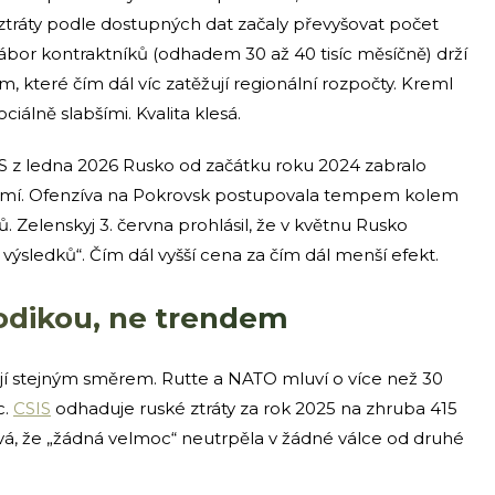
í ztráty podle dostupných dat začaly převyšovat počet
ábor kontraktníků (odhadem 30 až 40 tisíc měsíčně) drží
které čím dál víc zatěžují regionální rozpočty. Kreml
iálně slabšími. Kvalita klesá.
CSIS z ledna 2026 Rusko od začátku roku 2024 zabralo
zemí. Ofenzíva na Pokrovsk postupovala tempem kolem
. Zelenskyj 3. června prohlásil, že v květnu Rusko
sledků“. Čím dál vyšší cena za čím dál menší efekt.
etodikou, ne trendem
ují stejným směrem. Rutte a NATO mluví o více než 30
c.
CSIS
odhaduje ruské ztráty za rok 2025 na zhruba 415
dává, že „žádná velmoc“ neutrpěla v žádné válce od druhé