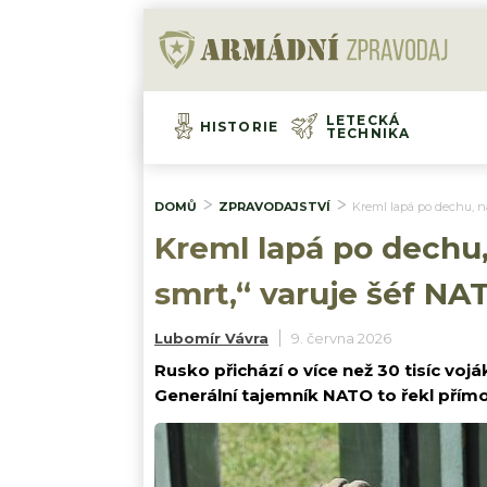
LETECKÁ
HISTORIE
TECHNIKA
DOMŮ
ZPRAVODAJSTVÍ
Kreml lapá po dechu, na
Kreml lapá po dechu, 
smrt,“ varuje šéf N
Lubomír Vávra
9. června 2026
Rusko přichází o více než 30 tisíc vo
Generální tajemník NATO to řekl přímo