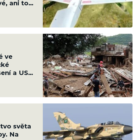
é, ani to
é ve
cké
sení a USA
e
tvo světa
py. Na