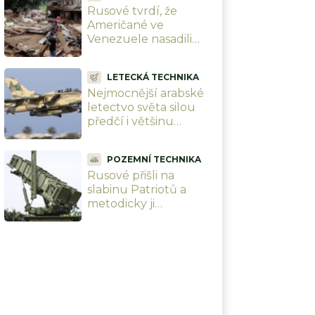
Rusové tvrdí, že
Američané ve
Venezuele nasadili
seismické zbraně.
Smetlo ji zemětřesení
LETECKÁ TECHNIKA
a USA do 24 hodin
Nejmocnější arabské
zrušily sankce
letectvo světa silou
předčí i většinu
Evropy. Na Blízkém
východě ho předčí
POZEMNÍ TECHNIKA
jenom Izrael, i když má
Rusové přišli na
méně letadel
slabinu Patriotů a
metodicky ji
zneužívají. Třetí vlna
raket už proletí bez
odporu