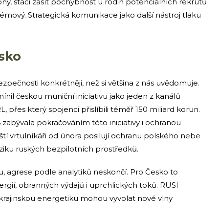
ny, stačí zasít pochybnost u rodin potenciálních rekrutů
mový. Strategická komunikace jako další nástroj tlaku
sko
zpečnosti konkrétněji, než si většina z nás uvědomuje.
ínil českou muniční iniciativu jako jeden z kanálů
přes který spojenci přislíbili téměř 150 miliard korun.
 zabývala pokračováním této iniciativy i ochranou
eští vrtulníkáři od února posilují ochranu polského nebe
ziku ruských bezpilotních prostředků.
, agrese podle analytiků neskončí. Pro Česko to
rgií, obranných výdajů i uprchlických toků. RUSI
ukrajinskou energetiku mohou vyvolat nové vlny