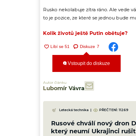
Rusko nekolabuje zítra ráno. Ale vede vál
to je pozice, ze které se jednou bude mus
Kolik životů ještě Putin obětuje?
Diskuze
7
Vstoupit do diskuze
Autor článku
Lubomír Vávra
Letecká technika
|
PŘEČTENÍ:
11269
Rusové chválí nový dron 
který neumí Ukrajinci rušit