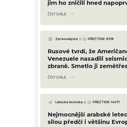
jim ho zničili hned napoprv
nedalo práci
ČÍST DÁLE
Zpravodajství
|
PŘEČTENÍ:
9318
Rusové tvrdí, že Američan
Venezuele nasadili seismi
zbraně. Smetlo ji zemětře
do 24 hodin zrušily sankc
ČÍST DÁLE
Letecká technika
|
PŘEČTENÍ:
14071
Nejmocnější arabské letec
silou předčí i většinu Evro