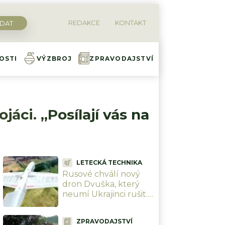
REDAKCE
KONTAKT
OSTI
VÝZBROJ
ZPRAVODAJSTVÍ
áci. „Posílají vás na
LETECKÁ TECHNIKA
Rusové chválí nový
dron Dvuška, který
neumí Ukrajinci rušit.
A stejně jim ho zničili
hned napoprvé, ani to
ZPRAVODAJSTVÍ
nedalo práci