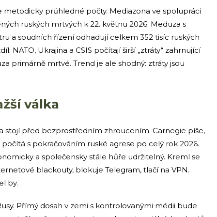
 ale metodicky průhledné počty. Mediazona ve spolupráci
ených ruských mrtvých k 22. květnu 2026. Meduza s
u a soudních řízení odhadují celkem 352 tisíc ruských
: NATO, Ukrajina a CSIS počítají širší „ztráty“ zahrnující
a primárně mrtvé. Trend je ale shodný: ztráty jsou
ažší válka
a stojí před bezprostředním zhroucením. Carnegie píše,
 počítá s pokračováním ruské agrese po celý rok 2026.
onomicky a společensky stále hůře udržitelný. Kreml se
ternetové blackouty, blokuje Telegram, tlačí na VPN.
l by.
usy. Přímý dosah v zemi s kontrolovanými médii bude