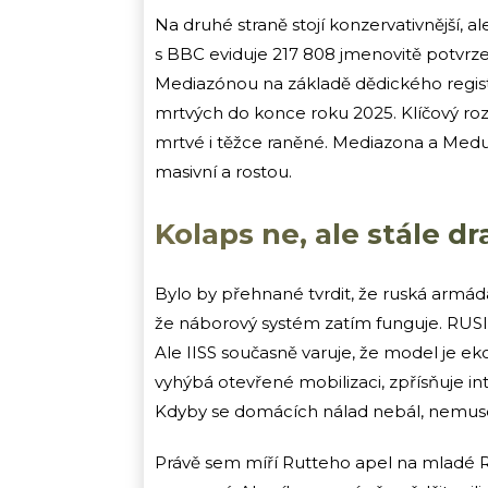
Na druhé straně stojí konzervativnější,
s BBC eviduje 217 808 jmenovitě potvrz
Mediazónou na základě dědického registr
mrtvých do konce roku 2025. Klíčový rozdíl
mrtvé i těžce raněné. Mediazona a Meduz
masivní a rostou.
Kolaps ne, ale stále dr
Bylo by přehnané tvrdit, že ruská armád
že náborový systém zatím funguje. RUSI
Ale IISS současně varuje, že model je ek
vyhýbá otevřené mobilizaci, zpřísňuje in
Kdyby se domácích nálad nebál, nemuse
Právě sem míří Rutteho apel na mladé R