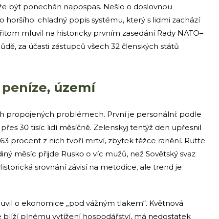
že být ponechán napospas. Nešlo o doslovnou
ěco horšího: chladný popis systému, který s lidmi zachází
řitom mluvil na historicky prvním zasedání Rady NATO–
dě, za účasti zástupců všech 32 členských států
, peníze, území
ech propojených problémech. První je personální: podle
přes 30 tisíc lidí měsíčně. Zelenskyj tentýž den upřesnil
 63 procent z nich tvoří mrtví, zbytek těžce ranění. Rutte
ediný měsíc přijde Rusko o víc mužů, než Sovětský svaz
 Historická srovnání závisí na metodice, ale trend je
uvil o ekonomice „pod vážným tlakem“. Květnová
e blíží plnému vytížení hospodářství, má nedostatek