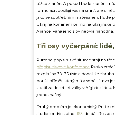
těžce zraněn. A pokud bude zraněn, mů
formulaci „posílají vás na smrt“, ale o n
jako se spotřebním materiálem. Rutte p
Ukrajina konaném přímo na ukrajinské pů
Aliance. Váha jeho slov nebyla náhodná.
Tři osy vyčerpání: lidé
Rutteho popis ruské situace stojí na tř
přepisu tiskové konference
Rusko ztrácí 
rozpětí na 30–35 tisíc a dodal, že zhruba
použil příměr, který má v sobě sílu: za j
ztratil za deset let války v Afghánistánu.
jednoznačný.
Druhý problém je ekonomický. Rutte ml
studie londýnského
IISS
jde dál: Rusko s