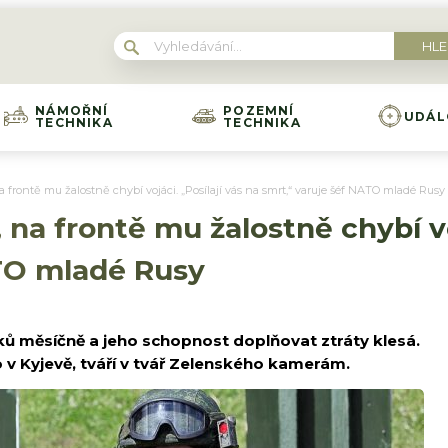
NÁMOŘNÍ
POZEMNÍ
UDÁL
TECHNIKA
TECHNIKA
 frontě mu žalostně chybí vojáci. „Posílají vás na smrt,“ varuje šéf NATO mladé Rusy
na frontě mu žalostně chybí voj
ATO mladé Rusy
jáků měsíčně a jeho schopnost doplňovat ztráty klesá.
 v Kyjevě, tváří v tvář Zelenského kamerám.