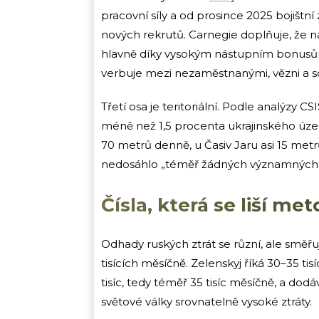
pracovní síly a od prosince 2025 bojištn
nových rekrutů. Carnegie doplňuje, že n
hlavně díky vysokým nástupním bonusům, 
verbuje mezi nezaměstnanými, vězni a soc
Třetí osa je teritoriální. Podle analýzy 
méně než 1,5 procenta ukrajinského ú
70 metrů denně, u Časiv Jaru asi 15 metrů
nedosáhlo „téměř žádných významných vý
Čísla, která se liší m
Odhady ruských ztrát se různí, ale směř
tisících měsíčně. Zelenskyj říká 30–35 tisí
tisíc, tedy téměř 35 tisíc měsíčně, a do
světové války srovnatelně vysoké ztráty.