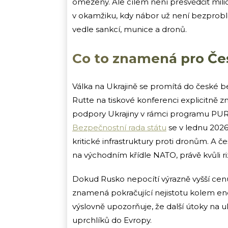
omezený. Ale cílem není přesvědčit milio
v okamžiku, kdy nábor už není bezproblé
vedle sankcí, munice a dronů.
Co to znamená pro Če
Válka na Ukrajině se promítá do české be
Rutte na tiskové konferenci explicitně zm
podpory Ukrajiny v rámci programu PURL, 
Bezpečnostní rada státu
se v lednu 2026
kritické infrastruktury proti dronům. A č
na východním křídle NATO, právě kvůli ri
Dokud Rusko nepocítí výrazně vyšší cenu
znamená pokračující nejistotu kolem ene
výslovně upozorňuje, že další útoky na 
uprchlíků do Evropy.