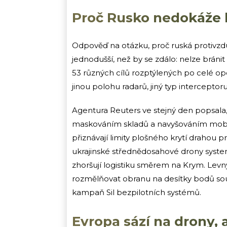
Proč Rusko nedokáže k
Odpověď na otázku, proč ruská protivzdu
jednodušší, než by se zdálo: nelze bráni
53 různých cílů rozptýlených po celé ope
jinou polohu radarů, jiný typ interceptoru
Agentura Reuters ve stejný den popsala, 
maskováním skladů a navyšováním mobiln
přiznávají limity plošného krytí drahou
ukrajinské střednědosahové drony systema
zhoršují logistiku směrem na Krym. Levn
rozmělňovat obranu na desítky bodů souča
kampaň Sil bezpilotních systémů.
Evropa sází na drony,