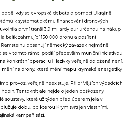
 době, kdy se evropská debata o pomoci Ukrajině
ystémů k systematickému financování dronových
volnila první tranši 3,9 miliardy eur určenou na nákup
ila balík zahrnující 150 000 dronů a posílení
o Ramsteinu obsahují německý závazek nejméně
o se v tomto rámci podílí především muniční iniciativou
 konkrétní operaci u Hlazivky veřejně doložená není,
e se mění na drony, které mění mapu krymské energetiky.
mo provoz, veřejně neexistuje. Při dřívějších výpadcích
hodin. Tentokrát ale nejde o jeden poškozený
elé soustavy, která už týden před úderem jela v
lužuje dobu, po kterou Krym svítí jen vlastními,
ajinská kampaň sází.