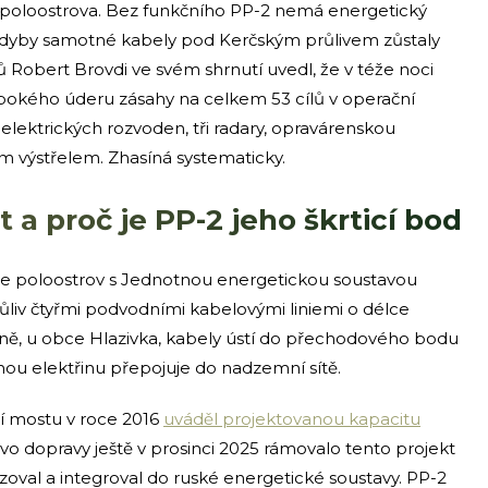
poloostrova. Bez funkčního PP-2 nemá energetický
dyby samotné kabely pod Kerčským průlivem zůstaly
mů Robert Brovdi ve svém shrnutí uvedl, že v téže noci
bokého úderu zásahy na celkem 53 cílů v operační
 elektrických rozvoden, tři radary, opravárenskou
ím výstřelem. Zhasíná systematicky.
 a proč je PP-2 jeho škrticí bod
e poloostrov s Jednotnou energetickou soustavou
růliv čtyřmi podvodními kabelovými liniemi o délce
raně, u obce Hlazivka, kabely ústí do přechodového bodu
ou elektřinu přepojuje do nadzemní sítě.
í mostu v roce 2016
uváděl projektovanou kapacitu
o dopravy ještě v prosinci 2025 rámovalo tento projekt
lizoval a integroval do ruské energetické soustavy. PP-2