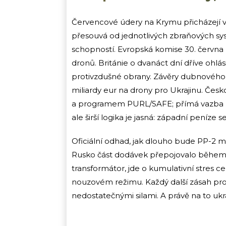
Červencové údery na Krymu přicházejí v
přesouvá od jednotlivých zbraňových s
schopností. Evropská komise 30. června u
dronů. Británie o dvanáct dní dříve ohlás
protivzdušné obrany. Závěry dubnovéh
miliardy eur na drony pro Ukrajinu. Česk
a programem PURL/SAFE; přímá vazba na
ale širší logika je jasná: západní peníz
Oficiální odhad, jak dlouho bude PP-2 mi
Rusko část dodávek přepojovalo během 
transformátor, jde o kumulativní stres c
nouzovém režimu. Každý další zásah prod
nedostatečnými silami. A právě na to ukr