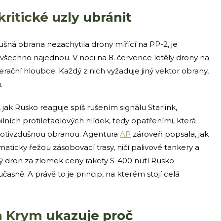
ritické uzly ubránit
šná obrana nezachytila drony mířící na PP-2, je
t všechno najednou. V noci na 8. července letěly drony na
rační hloubce. Každý z nich vyžaduje jiný vektor obrany,
.
jak Rusko reaguje spíš rušením signálu Starlink,
ích protiletadlových hlídek, tedy opatřeními, která
 protivzdušnou obranou. Agentura
AP
zároveň popsala, jak
ticky řežou zásobovací trasy, ničí palivové tankery a
ý dron za zlomek ceny rakety S-400 nutí Rusko
sně. A právě to je princip, na kterém stojí celá
 a Krym ukazuje proč