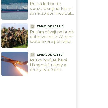
Ruská loď bude
narozeniny šéfa
sloužit Ukrajině. Kreml
vzdušných sil
se může pominout, ale
dostane šanci ji v
Černém moři potopit
ZPRAVODAJSTVÍ
Rusům dávají po hubě
dobrovolníci z 72 zemí
světa. Skoro polovina
jich přijela z Latinské
Ameriky
ZPRAVODAJSTVÍ
Rusko hoří, selhává.
Ukrajinské rakety a
drony tvrdě drtí
ruskou logistiku i
klíčovou
infrastrukturu, vojáci
se nehnou