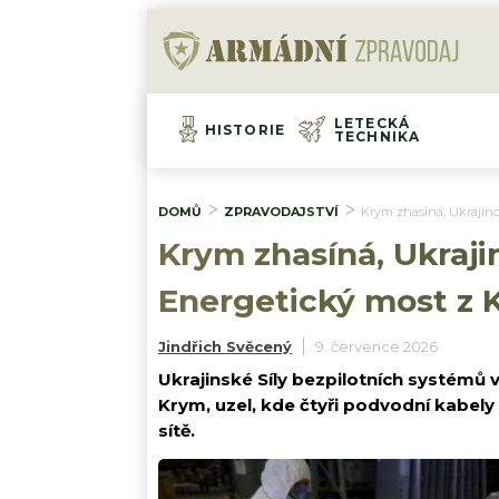
LETECKÁ
HISTORIE
TECHNIKA
DOMŮ
ZPRAVODAJSTVÍ
Krym zhasíná, Ukrajinc
Krym zhasíná, Ukrajin
Energetický most z 
Jindřich Svěcený
9. července 2026
Ukrajinské Síly bezpilotních systémů 
Krym, uzel, kde čtyři podvodní kabel
sítě.