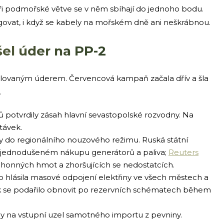
čtyři podmořské větve se v něm sbíhají do jednoho bodu.
govat, i když se kabely na mořském dně ani neškrábnou.
šel úder na PP-2
zolovaným úderem. Červencová kampaň začala dřív a šla
.
ů potvrdily zásah hlavní sevastopolské rozvodny. Na
távek.
y do regionálního nouzového režimu. Ruská státní
o zjednodušeném nákupu generátorů a paliva;
Reuters
ohonných hmot a zhoršujících se nedostatcích.
hlásila masové odpojení elektřiny ve všech městech a
k se podařilo obnovit po rezervních schématech během
dy na vstupní uzel samotného importu z pevniny.