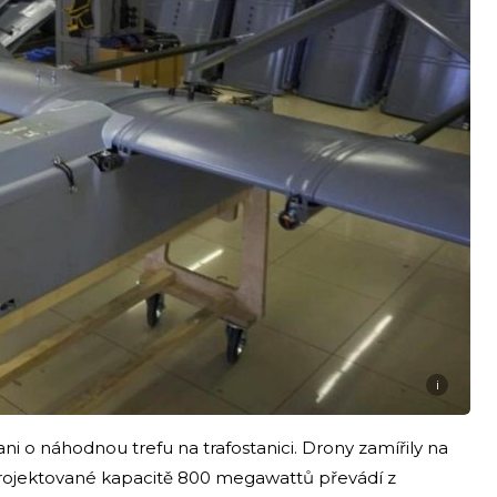
i
ni o náhodnou trefu na trafostanici. Drony zamířily na
projektované kapacitě 800 megawattů převádí z