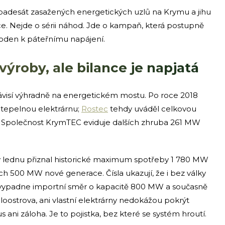
padesát zasažených energetických uzlů na Krymu a jihu
. Nejde o sérii náhod. Jde o kampaň, která postupně
voden k páteřnímu napájení.
výroby, ale bilance je napjatá
závisí výhradně na energetickém mostu. Po roce 2018
 tepelnou elektrárnu;
Rostec
tehdy uváděl celkovou
 Společnost KrymTEC eviduje dalších zhruba 261 MW
 v lednu přiznal historické maximum spotřeby 1 780 MW
ch 500 MW nové generace. Čísla ukazují, že i bez války
Když vypadne importní směr o kapacitě 800 MW a současně
oloostrova, ani vlastní elektrárny nedokážou pokrýt
 ani záloha. Je to pojistka, bez které se systém hroutí.