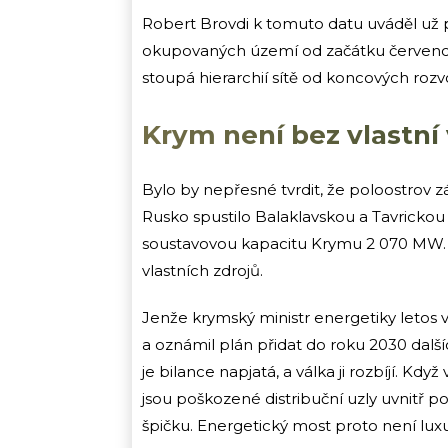
Robert Brovdi k tomuto datu uváděl už 
okupovaných území od začátku července
stoupá hierarchií sítě od koncových roz
Krym není bez vlastní 
Bylo by nepřesné tvrdit, že poloostrov 
Rusko spustilo Balaklavskou a Tavrickou
soustavovou kapacitu Krymu 2 070 MW.
vlastních zdrojů.
Jenže krymský ministr energetiky letos
a oznámil plán přidat do roku 2030 další
je bilance napjatá, a válka ji rozbíjí. 
jsou poškozené distribuční uzly uvnitř p
špičku. Energetický most proto není luxus