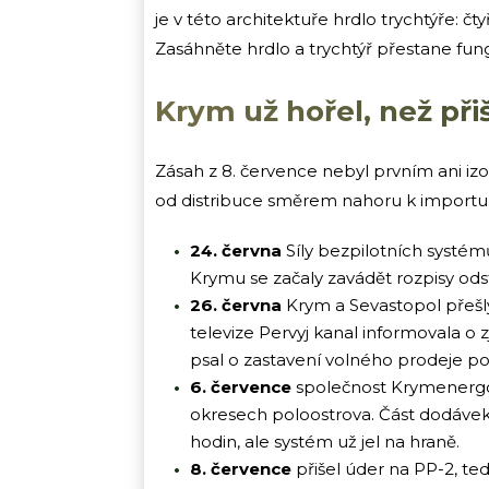
je v této architektuře hrdlo trychtýře: 
Zasáhněte hrdlo a trychtýř přestane fun
Krym už hořel, než při
Zásah z 8. července nebyl prvním ani i
od distribuce směrem nahoru k importu
24. června
Síly bezpilotních systém
Krymu se začaly zavádět rozpisy ods
26. června
Krym a Sevastopol přešl
televize Pervyj kanal informovala 
psal o zastavení volného prodeje p
6. července
společnost Krymenergo 
okresech poloostrova. Část dodáve
hodin, ale systém už jel na hraně.
8. července
přišel úder na PP-2, te