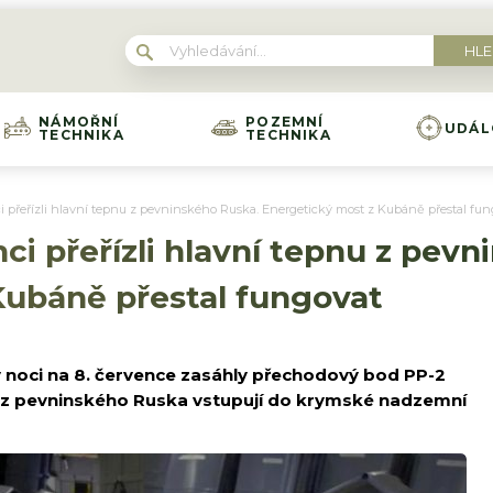
NÁMOŘNÍ
POZEMNÍ
UDÁL
TECHNIKA
TECHNIKA
i přeřízli hlavní tepnu z pevninského Ruska. Energetický most z Kubáně přestal fun
ci přeřízli hlavní tepnu z pev
Kubáně přestal fungovat
v noci na 8. července zasáhly přechodový bod PP-2
y z pevninského Ruska vstupují do krymské nadzemní