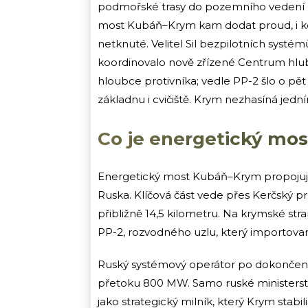
podmořské trasy do pozemního vedení 
most Kubáň–Krym kam dodat proud, i k
netknuté. Velitel Sil bezpilotních systé
koordinovalo nově zřízené Centrum hlu
hloubce protivníka; vedle PP-2 šlo o pět
základnu i cvičiště. Krym nezhasíná jedn
Co je energetický most
Energetický most Kubáň–Krym propojuj
Ruska. Klíčová část vede přes Kerčský p
přibližně 14,5 kilometru. Na krymské st
PP-2, rozvodného uzlu, který importovan
Ruský systémový operátor po dokončen
přetoku 800 MW. Samo ruské ministerstv
jako strategický milník, který Krym stabi