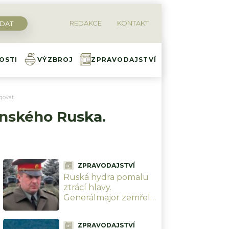
REDAKCE
KONTAKT
OSTI
VÝZBROJ
ZPRAVODAJSTVÍ
govat
ninského Ruska.
ZPRAVODAJSTVÍ
Ruská hydra pomalu
ztrácí hlavy.
Generálmajor zemřel
při výbuchu před
moskevskou
ZPRAVODAJSTVÍ
restaurací, když slavil