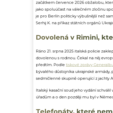
začátkem července 2026 obžalobu, která u
jako spoluúčast na válečném zločinu spočí
je pro Berlín politicky výbušnější než s
Serhij K. na příkaz státních orgánů Ukraji
Dovolená v Rimini, kte
Ráno 21. srpna 2025 italská policie zakle
dovolenou s rodinou. Čekal na něj evrop
předtím. Podle
tiskové zprávy General
bývalého důstojníka ukrajinské armády, př
sedmičlenné skupině operující z jachty
Italský kasační soud jeho vydání schváli
úřadům a o den později mu byl v Němec
Telefonáty, které nem