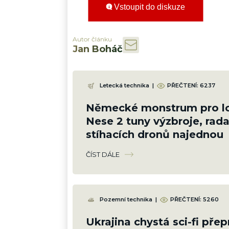
Vstoupit do diskuze
Autor článku
Jan Boháč
Letecká technika
|
PŘEČTENÍ:
6237
Německé monstrum pro lo
Nese 2 tuny výzbroje, radar
stíhacích dronů najednou
ČÍST DÁLE
Pozemní technika
|
PŘEČTENÍ:
5260
Ukrajina chystá sci-fi pře