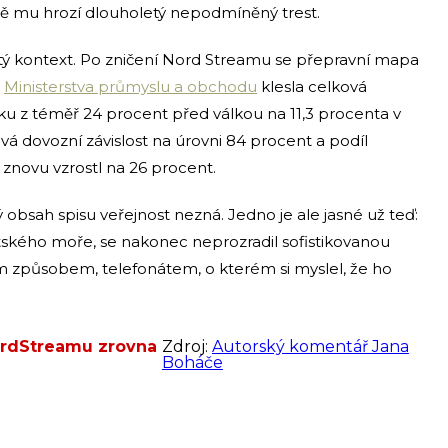
álně mu hrozí dlouholetý nepodmíněný trest.
tý kontext. Po zničení Nord Streamu se přepravní mapa
t
Ministerstva průmyslu a obchodu
klesla celková
ku z téměř 24 procent před válkou na 11,3 procenta v
á dovozní závislost na úrovni 84 procent a podíl
novu vzrostl na 26 procent.
bsah spisu veřejnost nezná. Jedno je ale jasné už teď:
tského moře, se nakonec neprozradil sofistikovanou
ím způsobem, telefonátem, o kterém si myslel, že ho
NordStreamu zrovna
Zdroj:
Autorský komentář Jana
Boháče