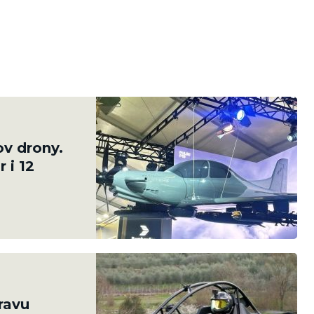
v drony.
 i 12
pravu