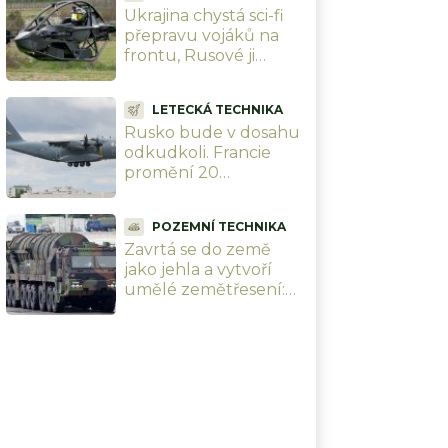
Ukrajina chystá sci-fi
přepravu vojáků na
frontu, Rusové ji
neuslyší. Létající
motorky a
LETECKÁ TECHNIKA
„aerobuginy“ jsou za
Rusko bude v dosahu
rohem
odkudkoli. Francie
promění 20
transportních obrů
A400M v nosiče
POZEMNÍ TECHNIKA
řízených střel s
Zavrtá se do země
doletem 9 000 km
jako jehla a vytvoří
umělé zemětřesení:
9tunová „prázdná
hlavice“ má sílu jako
malý jaderný výbuch