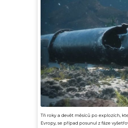
Tři roky a devět měsíců po explozích, kt
Evropy, se případ posunul z fáze vyšetř