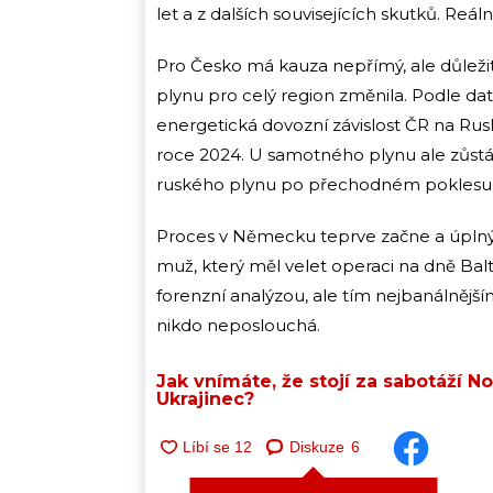
let a z dalších souvisejících skutků. Re
Pro Česko má kauza nepřímý, ale důleži
plynu pro celý region změnila. Podle da
energetická dovozní závislost ČR na Rus
roce 2024. U samotného plynu ale zůstáv
ruského plynu po přechodném poklesu z
Proces v Německu teprve začne a úplný o
muž, který měl velet operaci na dně Bal
forenzní analýzou, ale tím nejbanálnějš
nikdo neposlouchá.
Jak vnímáte, že stojí za sabotáží 
Ukrajinec?
Diskuze
6