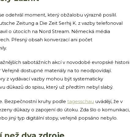
se odehrál moment, který obžalobu výrazně posílil.
sche Zeitung a Die Zeit Serhij K. z vazby telefonoval
avil o útocích na Nord Stream. Německá média
ech. Přesný obsah konverzací ani počet
ly.
ažnějších sabotážních akcí v novodobé evropské historii
e? Veřejně dostupné materiály na to neodpovídají.
ovory z vydávací vazby mohou být systematicky
tvu důkazů do spisu, který už předtím nebyl slabý.
nie. Bezpečnostní kruhy podle
tagesschau
uvádějí, že v
zeny důkazy o zapojení do útoku. Zda šlo o komunikaci,
o jiný typ digitální stopy, veřejně popsáno nebylo.
í než dva zdroje