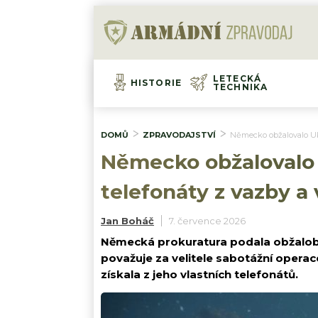
LETECKÁ
HISTORIE
TECHNIKA
DOMŮ
ZPRAVODAJSTVÍ
Německo obžalovalo Ukr
Německo obžalovalo U
telefonáty z vazby a
Jan Boháč
7. července 2026
Německá prokuratura podala obžalobu
považuje za velitele sabotážní opera
získala z jeho vlastních telefonátů.