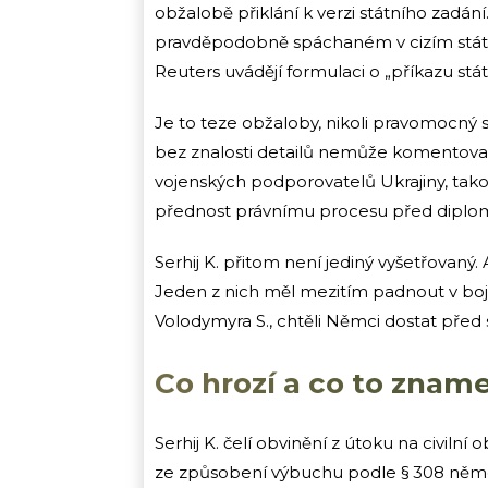
obžalobě přiklání k verzi státního zadání
pravděpodobně spáchaném v cizím státn
Reuters uvádějí formulaci o „příkazu stá
Je to teze obžaloby, nikoli pravomocný s
bez znalosti detailů nemůže komentovat
vojenských podporovatelů Ukrajiny, takov
přednost právnímu procesu před diplo
Serhij K. přitom není jediný vyšetřovaný
Jeden z nich měl mezitím padnout v bojí
Volodymyra S., chtěli Němci dostat před 
Co hrozí a co to znam
Serhij K. čelí obvinění z útoku na civilní
ze způsobení výbuchu podle § 308 něme