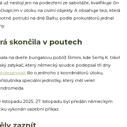
ž nestojí jen na podezření ze sabotáže, kvalifikuje čin
vajícím v útoku na civilní objekty. A obsahuje tezi, která
amotné potrubí na dně Baltu: podle prokurátorů jednal
ny.
rá skončila v poutech
pala na dveře bungalovu poblíž Rimini, kde Serhij K. trávil
ský zatykač, který německý soudce podepsal tři dny
bundesanwalt
šlo o jednoho z koordinátorů útoku,
íslušníka speciální jednotky, který měl velet
 Andromeda.
l v listopadu 2025. 27. listopadu byl předán německým
ku vykonán vazební příkaz.
ěly zaznít