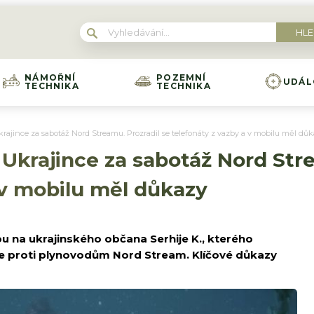
NÁMOŘNÍ
POZEMNÍ
UDÁL
TECHNIKA
TECHNIKA
ajince za sabotáž Nord Streamu. Prozradil se telefonáty z vazby a v mobilu měl dů
krajince za sabotáž Nord Stre
 v mobilu měl důkazy
 na ukrajinského občana Serhije K., kterého
ce proti plynovodům Nord Stream. Klíčové důkazy