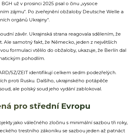
. BGH už v prosinci 2025 psal o činu „vysoce
ím zájmu“. Po zveřejnění obžaloby Deutsche Welle a
tních orgánů Ukrajiny“.
oudní závěr. Ukrajinská strana reagovala sdělením, že
. Ale samotný fakt, že Německo, jeden z největších
ou formulaci vtělilo do obžaloby, ukazuje, že Berlín dal
matickým pohodlím.
. ARD/SZ/ZEIT identifikují celkem sedm podezřelých.
ch proti Rusku. Dalšího, ukrajinského potápěče
soud, ale polský soud jeho vydání zablokoval.
ená pro střední Evropu
 objekty jako válečného zločinu s minimální sazbou tři roky,
ckého trestního zákoníku se sazbou jeden až patnáct