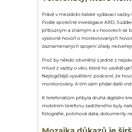
Právě v mezidobí italské vydávací vazby 
Podle společné investigace ARD, Süddeut
příbuzným a známým a v hovorech se b
výslovně hovoří o monitorovaných hovor
zaznamenaných spojení úřady nezveřejni
Proč by někdo obviněný z jedné z nejzáv
mluvil z vazby o věci, která ho usvědčuj
Nejlogičtější vysvětlení: podcenil, že h
monitorovány. A tím sám přidal další vrs
K telefonátům přibyla druhá digitální li
mobilním telefonu zadrženého byly nale
fotografie, polohová data, dokumenty neb
Mozaika důkazů je širš