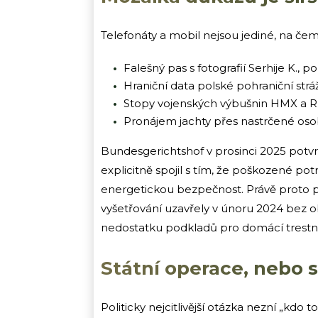
Telefonáty a mobil nejsou jediné, na če
Falešný pas s fotografií Serhije K.,
Hraniční data polské pohraniční st
Stopy vojenských výbušnin HMX a 
Pronájem jachty přes nastrčené os
Bundesgerichtshof v prosinci 2025 potvrd
explicitně spojil s tím, že poškozené p
energetickou bezpečnost. Právě proto p
vyšetřování uzavřely v únoru 2024 bez ob
nedostatku podkladů pro domácí trestní 
Státní operace, nebo 
Politicky nejcitlivější otázka nezní „kdo 