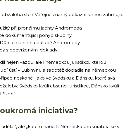
m obžaloba stojí. Veřejně známý důkazní rámec zahrnuje:
 použitý při pronájmu jachty Andromeda
ráže dokumentující pohyb skupiny
RDX nalezené na palubě Andromedy
oby s podvrženými doklady
il nejen vazbu, ale i německou jurisdikci, kterou
otrubí ústí v Lubminu a sabotáž dopadla na německou
řípad neskončil jako ve Švédsku a Dánsku, které svá
žaloby; Švédsko kvůli absenci jurisdikce, Dánsko kvůli
řízení.
soukromá iniciativa?
to udělal“, ale „kdo to nařídil“. Německá prokuratura se v