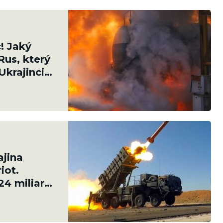
! Jaký
Rus, který
Ukrajinci
ajina
iot.
24 miliard