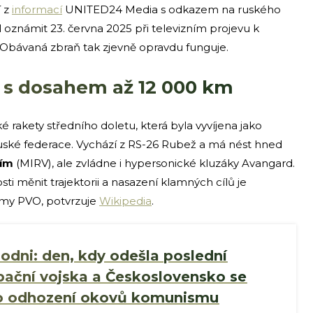
 z
informací
UNITED24 Media s odkazem na ruského
l oznámit 23. června 2025 při televizním projevu k
Obávaná zbraň tak zjevně opravdu funguje.
 s dosahem až 12 000 km
é rakety středního doletu, která byla vyvíjena jako
Ruské federace. Vychází z RS-26 Rubež a má nést hned
ním
(MIRV), ale zvládne i hypersonické kluzáky Avangard.
i měnit trajektorii a nasazení klamných cílů je
témy PVO, potvrzuje
Wikipedia
.
dni: den, kdy odešla poslední
ační vojska a Československo se
o odhození okovů komunismu