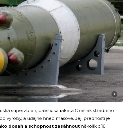
i
ská superzbraň, balistická raketa Orešnik středního
do výroby, a údajně hned masové. Její předností je
 jako dosah a schopnost zasáhnout
několik cílů.