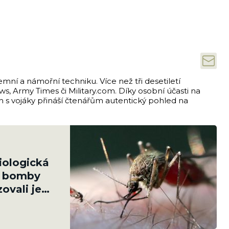
emní a námořní techniku. Více než tři desetiletí
s, Army Times či Military.com. Díky osobní účasti na
ch s vojáky přináší čtenářům autentický pohled na
iologická
é bomby
ovali je