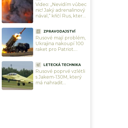
Video: „Nevidím vůbec
obydlené čtvrti
nic! Jaký adrenalinový
nával,“ křičí Rus, který
natočil peklo
přichystané Ukrajinci
ZPRAVODAJSTVÍ
cestou na Krym
Rusové mají problém,
Ukrajina nakoupí 100
raket pro Patriot.
Zaplatí to EU, posílá
přes 24 miliard Kč
LETECKÁ TECHNIKA
Rusové poprvé vzlétli
s Jakem-130M, který
má nahradit
československý L-39. Z
cvičného letounu
dělají bojový