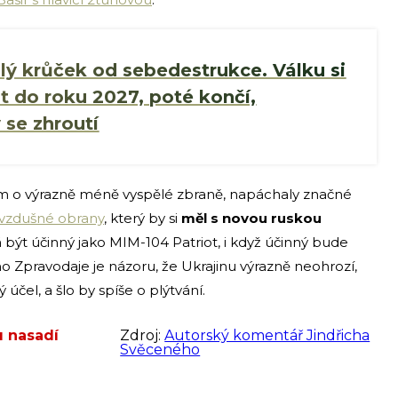
lý krůček od sebedestrukce. Válku si
t do roku 2027, poté končí,
se zhroutí
kem o výrazně méně vyspělé zbraně, napáchaly značné
tivzdušné obrany
, který by si
měl s novou ruskou
 být účinný jako MIM-104 Patriot, i když účinný bude
 Zpravodaje je názoru, že Ukrajinu výrazně neohrozí,
 účel, a šlo by spíše o plýtvání.
u nasadí
Zdroj:
Autorský komentář Jindřicha
Svěceného