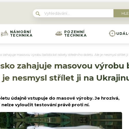
NÁMOŘNÍ
POZEMNÍ
UDÁL
TECHNIKA
TECHNIKA
 zahajuje masovou výrobu balistické rakety středního doletu. Ale je nesmysl střílet j
sko zahajuje masovou výrobu b
je nesmysl střílet ji na Ukrajin
oletu údajně vstupuje do masové výroby. Je hrozivá,
 nelze vyloučit testování právě proti ní.