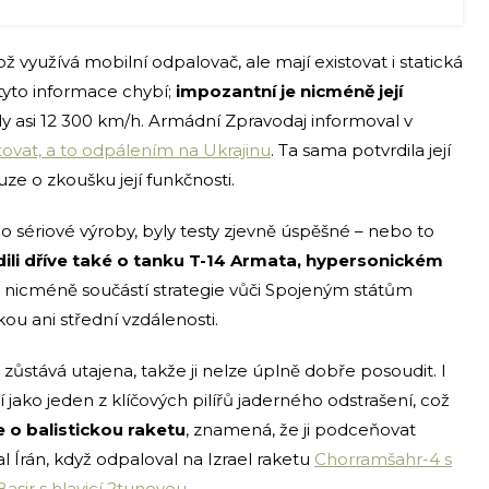
kož využívá mobilní odpalovač, ale mají existovat i statická
 tyto informace chybí;
impozantní je nicméně její
edy asi 12 300 km/h. Armádní Zpravodaj informoval v
tovat, a to odpálením na Ukrajinu
. Ta sama potvrdila její
ouze o zkoušku její funkčnosti.
 sériové výroby, byly testy zjevně úspěšné – nebo to
dili dříve také o tanku T-14 Armata, hypersonickém
e nicméně součástí strategie vůči Spojeným státům
u ani střední vzdálenosti.
zůstává utajena, takže ji nelze úplně dobře posoudit. I
 jako jeden z klíčových pilířů jaderného odstrašení, což
e o balistickou raketu
, znamená, že ji podceňovat
 Írán, když odpaloval na Izrael raketu
Chorramšahr-4 s
sir s hlavicí 2tunovou
.