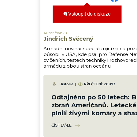
Vstoupit do diskuze
Autor článku
Jindřich Svěcený
Armádní novinář specializující se na poz
působil v USA, kde psal pro Defense New
cvičeních, testech techniky i rozhovore
armádu z obou stran oceánu.
Historie
|
PŘEČTENÍ:
20973
Odtajněno po 50 letech: B
zbraň Američanů. Leteck
plnili živými komáry a shaz
na obydlené čtvrti
ČÍST DÁLE