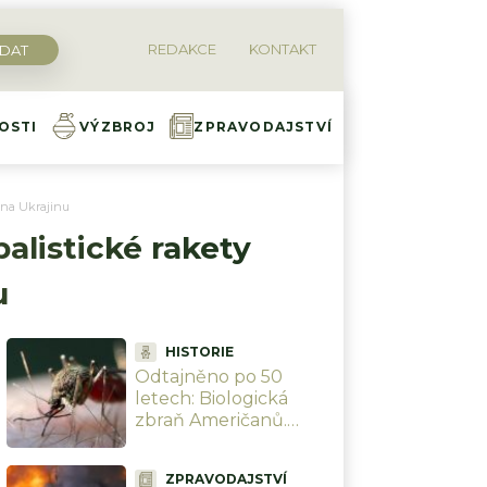
REDAKCE
KONTAKT
OSTI
VÝZBROJ
ZPRAVODAJSTVÍ
i na Ukrajinu
alistické rakety
u
HISTORIE
Odtajněno po 50
letech: Biologická
zbraň Američanů.
Letecké bomby plnili
živými komáry a
ZPRAVODAJSTVÍ
shazovali je na