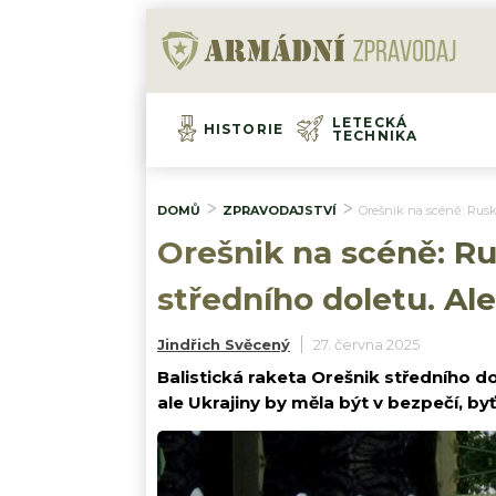
LETECKÁ
HISTORIE
TECHNIKA
DOMŮ
ZPRAVODAJSTVÍ
Orešnik na scéně: Rusko
Orešnik na scéně: Ru
středního doletu. Ale 
Jindřich Svěcený
27. června 2025
Balistická raketa Orešnik středního d
ale Ukrajiny by měla být v bezpečí, byť