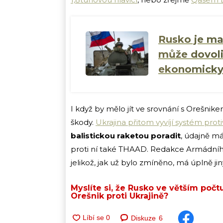
Rusko je ma
může dovoli
ekonomicky 
I když by mělo jít ve srovnání s Orešni
škody.
Ukrajina přitom vyvíjí systém pro
balistickou raketou poradit
, údajně má
proti ní také THAAD. Redakce Armádního
jelikož, jak už bylo zmíněno, má úplně jiný
Myslíte si, že Rusko ve větším počt
Orešnik proti Ukrajině?
Diskuze
6