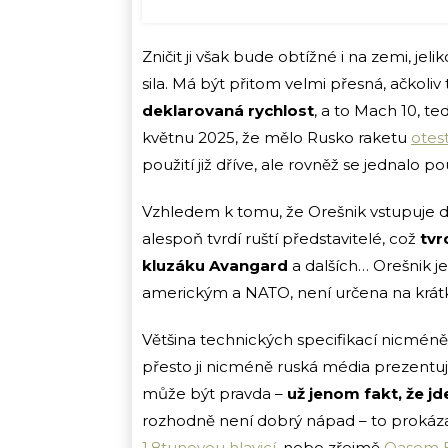
Zničit ji však bude obtížné i na zemi, jeli
sila. Má být přitom velmi přesná, ačkoliv
deklarovaná rychlost
, a to Mach 10, t
květnu 2025, že mělo Rusko raketu
otes
použití již dříve, ale rovněž se jednalo p
Vzhledem k tomu, že Orešnik vstupuje do
alespoň tvrdí ruští představitelé, což
tvr
kluzáku Avangard
a dalších… Orešnik j
americkým a NATO, není určena na krátko
Většina technických specifikací nicméně 
přesto ji nicméně ruská média prezentují
může být pravda –
už jenom fakt, že jd
rozhodně není dobrý nápad – to prokázal
1,8tunovou hlavicí
, nebo zřejmě
Qasem Ba