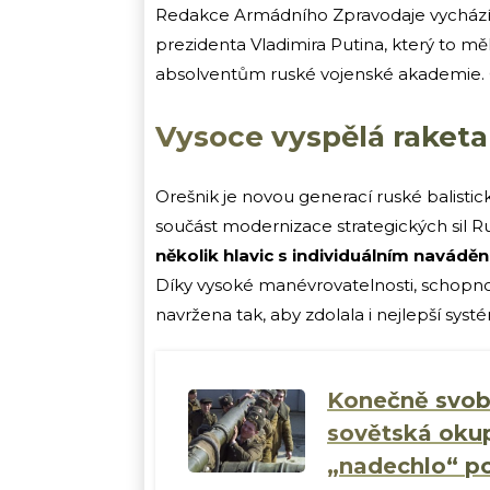
Redakce Armádního Zpravodaje vychází
prezidenta Vladimira Putina, který to mě
absolventům ruské vojenské akademie. 
Vysoce vyspělá raketa
Orešnik je novou generací ruské balistick
součást modernizace strategických sil 
několik hlavic s individuálním navádě
Díky vysoké manévrovatelnosti, schopnost
navržena tak, aby zdolala i nejlepší sys
Konečně svobo
sovětská okup
„nadechlo“ p