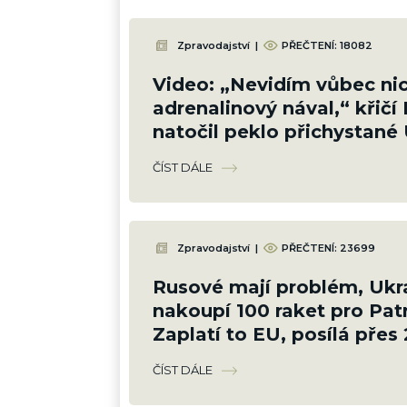
Zpravodajství
|
PŘEČTENÍ:
18082
Video: „Nevidím vůbec nic
adrenalinový nával,“ křičí 
natočil peklo přichystané 
cestou na Krym
ČÍST DÁLE
Zpravodajství
|
PŘEČTENÍ:
23699
Rusové mají problém, Ukr
nakoupí 100 raket pro Patr
Zaplatí to EU, posílá přes 
Kč
ČÍST DÁLE