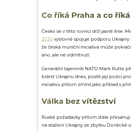
Co říká Praha a co ří
Česko se v této rovnici drží jasné linie. M
2030
výslovně spojuje podporu Ukrajiny s
že česká muniční iniciativa může pokračo
ano, ale ne odmítnutí.
Generální tajemník NATO Mark Rutte př
bránit Ukrajinu dnes, posílit její pozici 
iniciativu přitom zmínil jako příklad s 
Válka bez vítězství
Ruské požadavky přitom stále přesahují 
na stažení Ukrajiny ze zbytku Doněcké ob