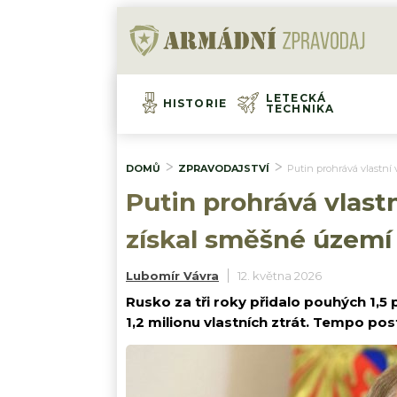
LETECKÁ
HISTORIE
TECHNIKA
DOMŮ
ZPRAVODAJSTVÍ
Putin prohrává vlastní 
Putin prohrává vlastní
získal směšné území
Lubomír Vávra
12. května 2026
Rusko za tři roky přidalo pouhých 1,
1,2 milionu vlastních ztrát. Tempo po