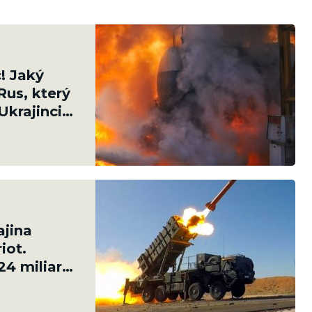
! Jaký
Rus, který
Ukrajinci
ajina
iot.
24 miliard