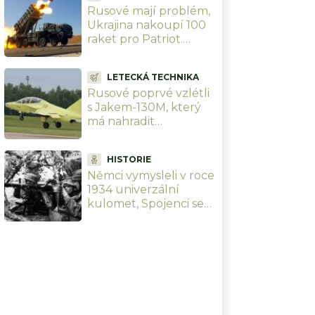
Rusové mají problém,
Ukrajina nakoupí 100
raket pro Patriot.
Zaplatí to EU, posílá
přes 24 miliard Kč
LETECKÁ TECHNIKA
Rusové poprvé vzlétli
s Jakem-130M, který
má nahradit
československý L-39. Z
cvičného letounu
HISTORIE
dělají bojový
Němci vymysleli v roce
1934 univerzální
kulomet, Spojenci se
„Hitlerovy pily“ děsily.
Dnes jejich koncept
používá celý svět