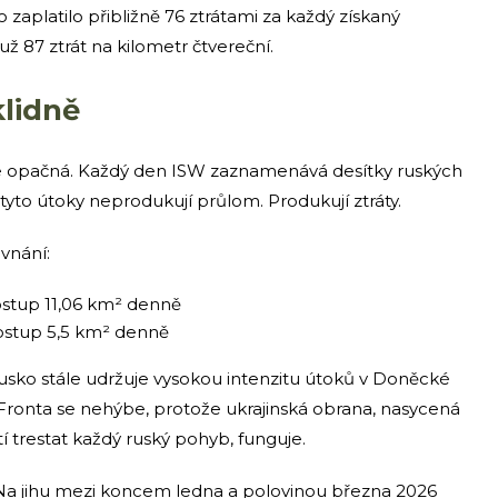
o zaplatilo přibližně 76 ztrátami za každý získaný
už 87 ztrát na kilometr čtvereční.
klidně
a je opačná. Každý den ISW zaznamenává desítky ruských
 tyto útoky neprodukují průlom. Produkují ztráty.
ovnání:
stup 11,06 km² denně
stup 5,5 km² denně
Rusko stále udržuje vysokou intenzitu útoků v Doněcké
 Fronta se nehýbe, protože ukrajinská obrana, nasycená
í trestat každý ruský pohyb, funguje.
u. Na jihu mezi koncem ledna a polovinou března 2026