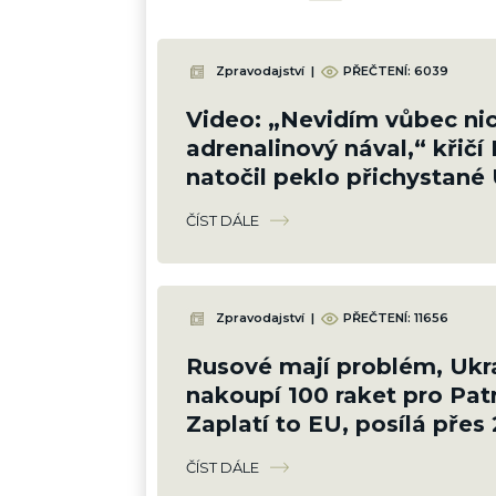
Zpravodajství
|
PŘEČTENÍ:
6039
Video: „Nevidím vůbec nic
adrenalinový nával,“ křičí 
natočil peklo přichystané 
cestou na Krym
ČÍST DÁLE
Zpravodajství
|
PŘEČTENÍ:
11656
Rusové mají problém, Ukr
nakoupí 100 raket pro Patr
Zaplatí to EU, posílá přes 
Kč
ČÍST DÁLE