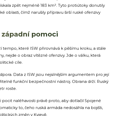
skala zpět nejméně 183 km². Tyto protiútoky donutily
 oblasti, čímž narušily přípravu širší ruské ofenzivy
o západní pomoci
í tempo, které ISW přirovnává k pěšímu kroku, a stále
, nejde o obraz vítězné ofenzivy. Jde o válku, která
litické cíle.
dpora. Data z ISW jsou nejsilnějším argumentem pro její
ěřitelně funkční bezpečnostní nástroj. Obrana drží. Ruský
tr roste.
ý pocit naléhavosti právě proto, aby dotlačil Spojené
iplomaticky to, čeho ruská armáda nedosáhla na bojišti,
litických změn v Kyjevě.