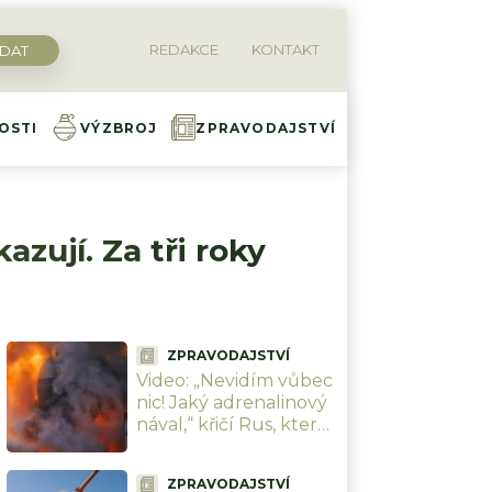
REDAKCE
KONTAKT
OSTI
VÝZBROJ
ZPRAVODAJSTVÍ
azují. Za tři roky
ZPRAVODAJSTVÍ
Video: „Nevidím vůbec
nic! Jaký adrenalinový
nával,“ křičí Rus, který
natočil peklo
přichystané Ukrajinci
ZPRAVODAJSTVÍ
cestou na Krym