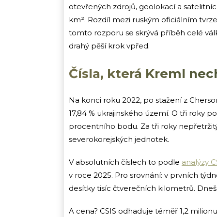
otevřených zdrojů, geolokací a satelitn
km². Rozdíl mezi ruským oficiálním tvrze
tomto rozporu se skrývá příběh celé vál
drahý pěší krok vpřed.
Čísla, která Kreml nec
Na konci roku 2022, po stažení z Cherso
17,84 % ukrajinského území. O tři roky poz
procentního bodu. Za tři roky nepřetržit
severokorejských jednotek.
V absolutních číslech to podle
analýzy C
v roce 2025. Pro srovnání: v prvních tý
desítky tisíc čtverečních kilometrů. Dnešn
A cena? CSIS odhaduje téměř 1,2 milionu