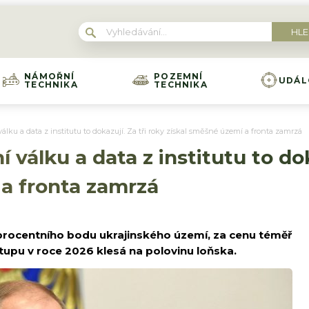
NÁMOŘNÍ
POZEMNÍ
UDÁL
TECHNIKA
TECHNIKA
válku a data z institutu to dokazují. Za tři roky získal směšné území a fronta zamrzá
 válku a data z institutu to dok
 a fronta zamrzá
5 procentního bodu ukrajinského území, za cenu téměř
stupu v roce 2026 klesá na polovinu loňska.