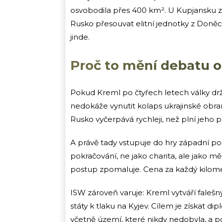
osvobodila přes 400 km². U Kupjansku zí
Rusko přesouvat elitní jednotky z Doněcké
jinde.
Proč to mění debatu 
Pokud Kreml po čtyřech letech války drž
nedokáže vynutit kolaps ukrajinské obrany
Rusko vyčerpává rychleji, než plní jeho po
A právě tady vstupuje do hry západní po
pokračování, ne jako charita, ale jako m
postup zpomaluje. Cena za každý kilome
ISW zároveň varuje: Kreml vytváří falešn
státy k tlaku na Kyjev. Cílem je získat d
včetně území, které nikdy nedobyla, a po