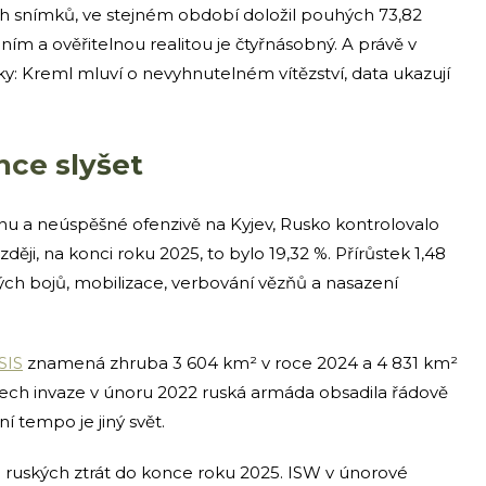
ích snímků, ve stejném období doložil pouhých 73,82
ním a ověřitelnou realitou je čtyřnásobný. A právě v
ky: Kreml mluví o nevyhnutelném vítězství, data ukazují
hce slyšet
nu a neúspěšné ofenzivě na Kyjev, Rusko kontrolovalo
ději, na konci roku 2025, to bylo 19,32 %. Přírůstek 1,48
ých bojů, mobilizace, verbování vězňů a nasazení
SIS
znamená zhruba 3 604 km² v roce 2024 a 4 831 km²
dnech invaze v únoru 2022 ruská armáda obsadila řádově
í tempo je jiný svět.
 ruských ztrát do konce roku 2025. ISW v únorové