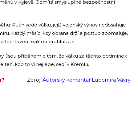
změnu v Kyjevě. Odmítá smysluplné bezpečnostní
běhu: Putin vede válku, jejíž vojenský výnos nedosahuje
míru. Každý měsíc, kdy obrana drží a postup zpomaluje,
 frontovou realitou prohlubuje.
lky. Jsou příběhem o tom, že válku za těchto podmínek
ten, kdo to ví nejlépe, sedí v Kremlu.
u?
Zdroj:
Autorský komentář Lubomíra Vávry