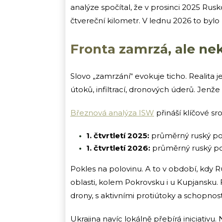
analýze spočítal, že v prosinci 2025 Rusk
čtvereční kilometr. V lednu 2026 to bylo 
Fronta zamrzá, ale ne
Slovo „zamrzání“ evokuje ticho. Realit
útoků, infiltrací, dronových úderů. Jenže
Březnová analýza ISW
přináší klíčové sr
1. čtvrtletí 2025:
průměrný ruský po
1. čtvrtletí 2026:
průměrný ruský po
Pokles na polovinu. A to v období, kdy 
oblasti, kolem Pokrovsku i u Kupjansku.
drony, s aktivními protiútoky a schopnost
Ukrajina navíc lokálně přebírá iniciativ