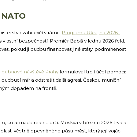
ká NATO
inisterstvo zahraničí v rámci
Programu Ukrajina 2026–
 vlastní bezpečností. Premiér Babiš v lednu 2026 řekl,
vat, pokud ji budou financovat jiné státy, podmíněnost
i
dubnové návštěvě Prahy
formuloval trojí účel pomoci:
pro budoucí mír a odstrašit další agresi. Českou muniční
přímým dopadem na frontě.
to, co armáda reálně drží. Moskva v březnu 2026 trvala
lasti včetně opevněného pásu měst, který její vojáci