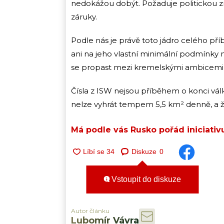
nedokážou dobýt. Požaduje politickou 
záruky.
Podle nás je právě toto jádro celého pří
ani na jeho vlastní minimální podmínky 
se propast mezi kremelskými ambicemi a
Čísla z ISW nejsou příběhem o konci vá
nelze vyhrát tempem 5,5 km² denně, a že 
Má podle vás Rusko pořád iniciativ
Diskuze
0
Vstoupit do diskuze
Autor článku
Lubomír Vávra