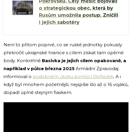
Pokrovsku. Celý měsíc bojovali
o strategickou obec, která by
Rusům umožnila postup. Zničili
i jejich sabotéry
Není to přitom poprvé, co se ruské jednotky pokusily
překročit ukrajinské hranice s cílem získat tam opěrné
body. Konkrétně
Basivka je jejich cílem opakovaně, a
například v půlce března 2025
Armádní Zpravodaj
informoval o
podobném útoku pomocí čtyřkolek
. A i
když byl mnohem početnější, nejspíše šlo až o 16 vojáků,
dopadl úplně stejným fiaskem.