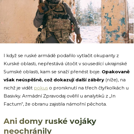
i
I když se ruské armádě podařilo vytlačit okupanty z
Kurské oblasti, nepřestává útočit v sousedící ukrajinské
Sumské oblasti, kam se snaží přenést boje.
Opakovaně
však neúspěšně, což dokazují další záběry
(níže), na
nichž je vidět
pokus
o proniknutí na třech čtyřkolkách u
Basivky. Armádní Zpravodaj ověřil u analytiků z „In
Factum“, že obranu zajistila námořní pěchota.
Ani domy ruské vojáky
neochránily