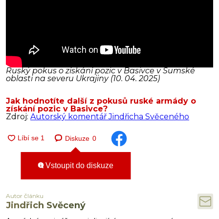
Ruský pokus o získání pozic v Basivce v Sumské
oblasti na severu Ukrajiny (10. 04. 2025)
Jak hodnotíte další z pokusů ruské armády o
získání pozic v Basivce?
Zdroj:
Autorský komentář Jindřicha Svěceného
Diskuze
0
Vstoupit do diskuze
Autor článku
Jindřich Svěcený