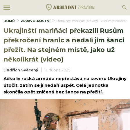
DOMŮ
ZPRAVODAJSTVÍ
Ukrajinští mariňáci překazili Rusům překročení h
Ukrajinští mariňáci překazili Rusům
překročení hranic a nedali jim šanci
přežít. Na stejném místě, jako už
několikrát (video)
Jindřich Svěcený
11. dubna 2025
Ačkoliv ruská armáda nepřestává na severu Ukrajiny
útočit, zatím se jí nedaří uspět. Celá jednotka
skončila opět zničená bez šance na přežití.