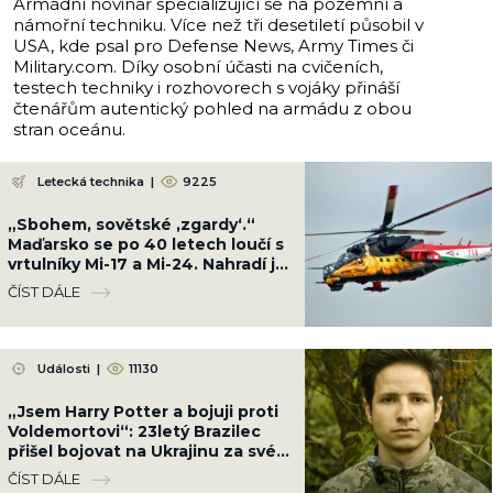
Armádní novinář specializující se na pozemní a
námořní techniku. Více než tři desetiletí působil v
USA, kde psal pro Defense News, Army Times či
Military.com. Díky osobní účasti na cvičeních,
testech techniky i rozhovorech s vojáky přináší
čtenářům autentický pohled na armádu z obou
stran oceánu.
Letecká technika
|
9225
„Sbohem, sovětské ‚zgardy‘.“
Maďarsko se po 40 letech loučí s
vrtulníky Mi-17 a Mi-24. Nahradí je
západní za miliardy
ČÍST DÁLE
Události
|
11130
„Jsem Harry Potter a bojuji proti
Voldemortovi“: 23letý Brazilec
přišel bojovat na Ukrajinu za své
ideály
ČÍST DÁLE