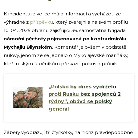
K incidentu je velice málo informací a vycházet lze
výhradně z
příspěvku
, který zveřejnila na svém profilu
10. 04. 2025 obranu zajišťující 36. samostatná brigáda
námořní pěchoty pojmenovaná po kontradmirálu
Mychajlu Bilynském
. Komentář je ovšem v podstatě
nulový, jenom že se jednalo o Mykolajevské mariňáky,
kteří ruským útočníkům překazili pokus o průnik.
„Polsko by dnes vydrželo
proti Rusku bez spojenců 2
týdny“, obává se polský
generál
Záběry vyobrazují tři čtyřkolky, na nichž pravděpodobně