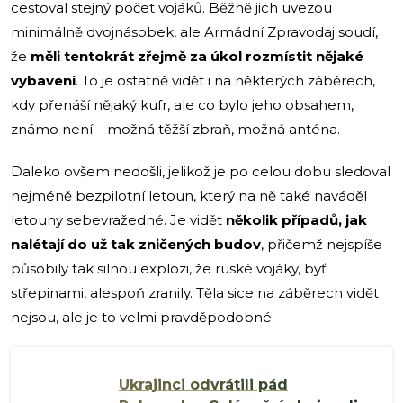
cestoval stejný počet vojáků. Běžně jich uvezou
minimálně dvojnásobek, ale Armádní Zpravodaj soudí,
že
měli tentokrát zřejmě za úkol rozmístit nějaké
vybavení
. To je ostatně vidět i na některých záběrech,
kdy přenáší nějaký kufr, ale co bylo jeho obsahem,
známo není – možná těžší zbraň, možná anténa.
Daleko ovšem nedošli, jelikož je po celou dobu sledoval
nejméně bezpilotní letoun, který na ně také naváděl
letouny sebevražedné. Je vidět
několik případů, jak
nalétají do už tak zničených budov
, přičemž nejspíše
působily tak silnou explozi, že ruské vojáky, byť
střepinami, alespoň zranily. Těla sice na záběrech vidět
nejsou, ale je to velmi pravděpodobné.
Ukrajinci odvrátili pád