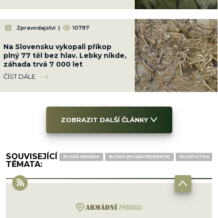
Zpravodajství
|
10797
Na Slovensku vykopali příkop
plný 77 těl bez hlav. Lebky nikde,
záhada trvá 7 000 let
ČÍST DÁLE
ZOBRAZIT DALŠÍ ČLÁNKY
SOUVISEJÍCÍ
RUSKÁ ARMÁDA
RUSKO (RUSKÁ FEDERACE)
RUSKÝ ÚTOK
TÉMATA: