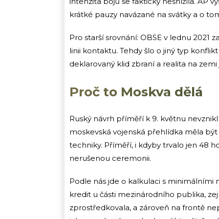
intenzita bojů se fakticky nesnížila. AP
krátké pauzy navázané na svátky a o tom,
Pro starší srovnání: OBSE v lednu 2021 
linii kontaktu. Tehdy šlo o jiný typ konflik
deklarovaný klid zbraní a realita na zemi 
Proč to Moskva dělá
Ruský návrh příměří k 9. květnu nevznikl
moskevská vojenská přehlídka měla být 
techniky. Příměří, i kdyby trvalo jen 48 
nerušenou ceremonii.
Podle nás jde o kalkulaci s minimálními 
kredit u části mezinárodního publika, z
zprostředkovala, a zároveň na frontě nep