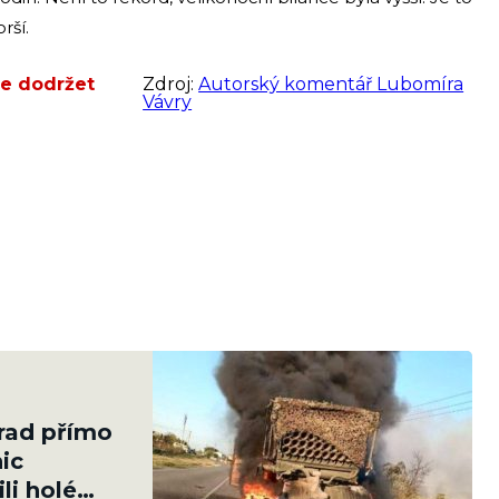
rší.
že dodržet
Zdroj:
Autorský komentář Lubomíra
Vávry
Grad přímo
ic
li holé