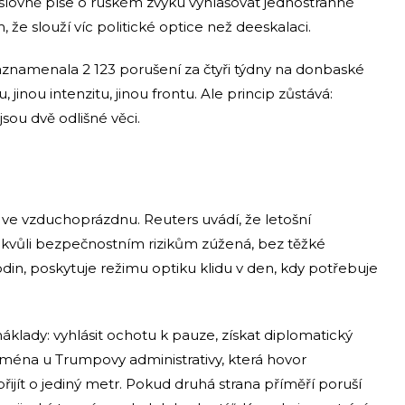
 výslovně píše o ruském zvyku vyhlašovat jednostranné
 že slouží víc politické optice než deeskalaci.
zaznamenala 2 123 porušení za čtyři týdny na donbaské
tu, jinou intenzitu, jinou frontu. Ale princip zůstává:
jsou dvě odlišné věci.
 ve vzduchoprázdnu. Reuters uvádí, že letošní
kvůli bezpečnostním rizikům zúžená, bez těžké
hodin, poskytuje režimu optiku klidu v den, kdy potřebuje
náklady: vyhlásit ochotu k pauze, získat diplomatický
ejména u Trumpovy administrativy, která hovor
řijít o jediný metr. Pokud druhá strana příměří poruší