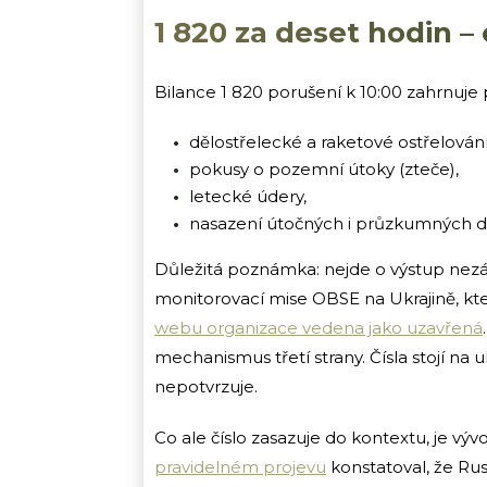
1 820 za deset hodin –
Bilance 1 820 porušení k 10:00 zahrnuje
dělostřelecké a raketové ostřelování
pokusy o pozemní útoky (zteče),
letecké údery,
nasazení útočných i průzkumných d
Důležitá poznámka: nejde o výstup nezá
monitorovací mise OBSE na Ukrajině, která
webu organizace vedena jako uzavřená
mechanismus třetí strany. Čísla stojí na
nepotvrzuje.
Co ale číslo zasazuje do kontextu, je vý
pravidelném projevu
konstatoval, že Rus