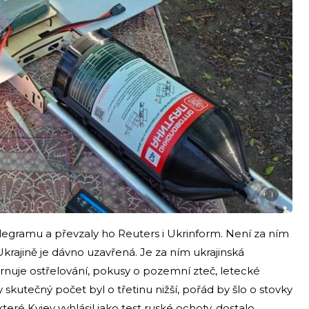
i
elegramu a převzaly ho Reuters i Ukrinform. Není za ním
krajině je dávno uzavřená. Je za ním ukrajinská
hrnuje ostřelování, pokusy o pozemní zteč, letecké
 skutečný počet byl o třetinu nižší, pořád by šlo o stovky
teré Kyjev vyhlásil jako test ruské ochoty, dostalo