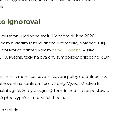
lo.
co ignoroval
vou stran u jednoho stolu. Koncem dubna 2026
pem a Vladimirem Putinem. Kremelský poradce Jurij
vrhl krátké příměří kolem
oslav 9. května
. Ruské
 8.–9. května, tedy na dva dny symbolicky přilepené k Dni
irším návrhem: celkové zastavení palby od půlnoci z 5.
 omezení na konkrétní úsek fronty. Vyzval Moskvu k
iální signál, že by ukrajinský termín hodlala respektovat,
tě před vypršením prvních hodin.
o střílelo.