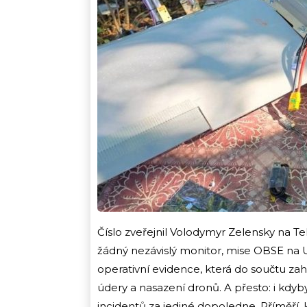
Číslo zveřejnil Volodymyr Zelensky na T
žádný nezávislý monitor, mise OBSE na U
operativní evidence, která do součtu za
údery a nasazení dronů. A přesto: i kdyby
incidentů za jediné dopoledne. Příměří, k