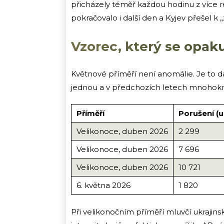
přicházely téměř každou hodinu z více re
pokračovalo i další den a Kyjev přešel k
Vzorec, který se opak
Květnové příměří není anomálie. Je to da
jednou a v předchozích letech mnohokr
Příměří
Porušení (u
Velikonoce, duben 2026
2 299
Velikonoce, duben 2026
7 696
Velikonoce, duben 2026
10 721
6. května 2026
1 820
Při velikonočním příměří mluvčí ukrajin