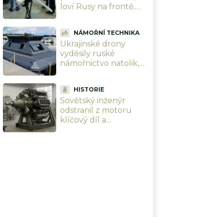
loví Rusy na frontě.
Nejnovější Seth je
postrachem, který
NÁMOŘNÍ TECHNIKA
vojáci nevidí ani
Ukrajinské drony
neslyší
vyděsily ruské
námořnictvo natolik,
že staví plovoucí
strážní věže s
HISTORIE
kulometem. Věří, že to
Sovětský inženýr
stačí
odstranil z motoru
klíčový díl a
zdvojnásobil mu
výkon. Svět na jeho
patent zapomněl, teď
se k němu vrací