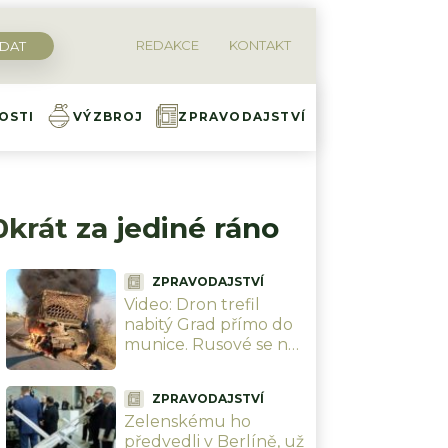
REDAKCE
KONTAKT
OSTI
VÝZBROJ
ZPRAVODAJSTVÍ
0krát za jediné ráno
ZPRAVODAJSTVÍ
Video: Dron trefil
nabitý Grad přímo do
munice. Rusové se na
nic nezmohli, sotva si
zachránili holé životy
ZPRAVODAJSTVÍ
Zelenskému ho
předvedli v Berlíně, už