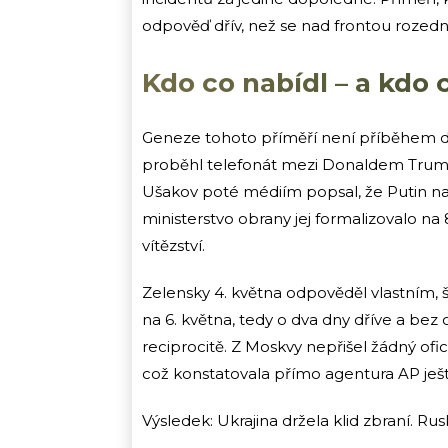
odpověď dřív, než se nad frontou rozedni
Kdo co nabídl – a kdo 
Geneze tohoto příměří není příběhem d
proběhl telefonát mezi Donaldem Trum
Ušakov poté médiím popsal, že Putin na
ministerstvo obrany jej formalizovalo na
vítězství.
Zelensky 4. května odpověděl vlastním, š
na 6. května, tedy o dva dny dříve a bez
reciprocitě. Z Moskvy nepřišel žádný ofic
což konstatovala přímo agentura AP ješ
Výsledek: Ukrajina držela klid zbraní. Rusk