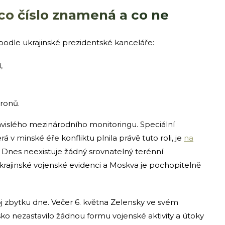
 co číslo znamená a co ne
 podle ukrajinské prezidentské kanceláře:
,
ronů.
vislého mezinárodního monitoringu. Speciální
 v minské éře konfliktu plnila právě tuto roli, je
na
. Dnes neexistuje žádný srovnatelný terénní
 ukrajinské vojenské evidenci a Moskva je pochopitelně
voj zbytku dne. Večer 6. května Zelensky ve svém
ko nezastavilo žádnou formu vojenské aktivity a útoky