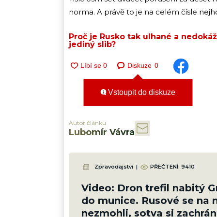
norma. A právě to je na celém čísle nejho
Proč je Rusko tak ulhané a nedoká
jediný slib?
Diskuze
0
Vstoupit do diskuze
Autor článku
Lubomír Vávra
Zpravodajství
|
PŘEČTENÍ:
9410
Video: Dron trefil nabitý 
do munice. Rusové se na n
nezmohli, sotva si zachráni