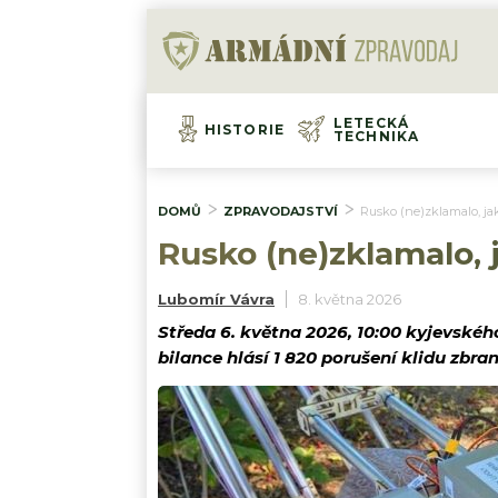
LETECKÁ
HISTORIE
TECHNIKA
DOMŮ
ZPRAVODAJSTVÍ
Rusko (ne)zklamalo, jak
Rusko (ne)zklamalo, j
Lubomír Vávra
8. května 2026
Středa 6. května 2026, 10:00 kyjevskéh
bilance hlásí 1 820 porušení klidu zbran