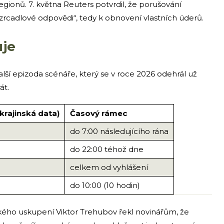
gionů. 7. května Reuters potvrdil, že porušování
 „zrcadlové odpovědi“, tedy k obnovení vlastních úderů.
uje
lší epizoda scénáře, který se v roce 2026 odehrál už
át.
krajinská data)
Časový rámec
do 7:00 následujícího rána
do 22:00 téhož dne
celkem od vyhlášení
do 10:00 (10 hodin)
ského uskupení Viktor Trehubov řekl novinářům, že