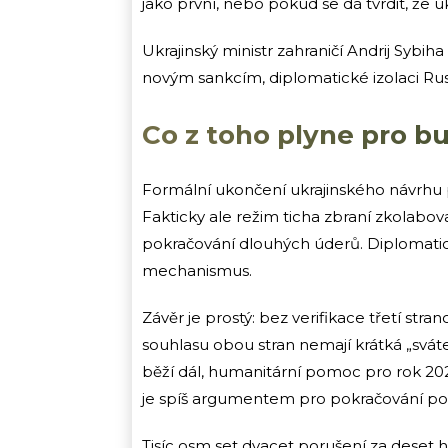
jako první, nebo pokud se dá tvrdit, že u
Ukrajinský ministr zahraničí Andrij Sybih
novým sankcím, diplomatické izolaci Rusk
Co z toho plyne pro b
Formální ukončení ukrajinského návrhu př
Fakticky ale režim ticha zbraní zkolabov
pokračování dlouhých úderů. Diplomatick
mechanismus.
Závěr je prostý: bez verifikace třetí st
souhlasu obou stran nemají krátká „sváte
běží dál, humanitární pomoc pro rok 202
je spíš argumentem pro pokračování pod
Tisíc osm set dvacet porušení za deset ho