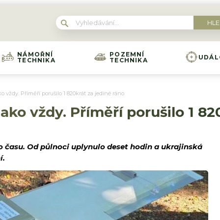
NÁMOŘNÍ
POZEMNÍ
UDÁL
TECHNIKA
TECHNIKA
o vždy. Příměří porušilo 1 820krát za jediné ráno
ako vždy. Příměří porušilo 1 82
o času. Od půlnoci uplynulo deset hodin a ukrajinská
í.