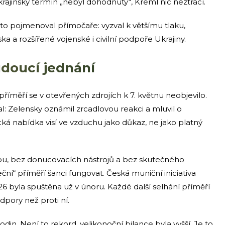
krajinský termín „nebyl dohodnutý“, Kreml nic neztrácí.
a to pojmenoval přímočaře: vyzval k většímu tlaku,
a a rozšířené vojenské i civilní podpoře Ukrajiny.
udoucí jednání
íměří se v otevřených zdrojích k 7. květnu neobjevilo.
al: Zelensky oznámil zrcadlovou reakci a mluvil o
á nabídka visí ve vzduchu jako důkaz, ne jako platný
ranou, bez donucovacích nástrojů a bez skutečného
ční“ příměří šanci fungovat. Česká muniční iniciativa
6 byla spuštěna už v únoru. Každé další selhání příměří
pory než proti ní.
din. Není to rekord, velikonoční bilance byla vyšší. Je to