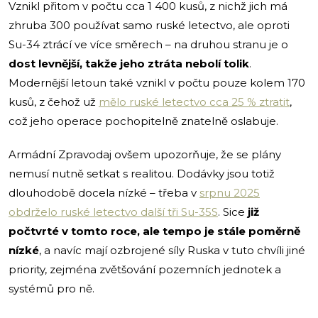
Vznikl přitom v počtu cca 1 400 kusů, z nichž jich má
zhruba 300 používat samo ruské letectvo, ale oproti
Su-34 ztrácí ve více směrech – na druhou stranu je o
dost levnější, takže jeho ztráta nebolí tolik
.
Modernější letoun také vznikl v počtu pouze kolem 170
kusů, z čehož už
mělo ruské letectvo cca 25 % ztratit
,
což jeho operace pochopitelně znatelně oslabuje.
Armádní Zpravodaj ovšem upozorňuje, že se plány
nemusí nutně setkat s realitou. Dodávky jsou totiž
dlouhodobě docela nízké – třeba v
srpnu 2025
obdrželo ruské letectvo další tři Su-35S
. Sice
již
počtvrté v tomto roce, ale tempo je stále poměrně
nízké
, a navíc mají ozbrojené síly Ruska v tuto chvíli jiné
priority, zejména zvětšování pozemních jednotek a
systémů pro ně.