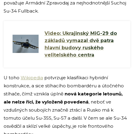
považuje Armádní Zpravodaj za nejhodnotnější Suchoj
Su-34 Fullback.
Video: Ukrajinský MiG-29 do
základů vymazal dvě patra
hlavní budovy ruského
velitelského centra
U toho
Wikipedia
potvrzuje klasifikaci hybridní
konstrukce, a sice stíhacího bombardéru a útočného
stíhače, čímž vznikla úplně
nová kategorie letounů,
ale nelze říci, že vyloženě povedená
, neboť ve
vzdušných soubojích značně ztrácí a Rusko má k
tomuto účelu Su-35S, Su-57 a další. V čem se ale Su-34
osvědčil a sklízí velké úspěchy, je role frontového