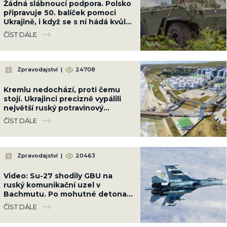
Žádná slábnoucí podpora. Polsko
připravuje 50. balíček pomoci
Ukrajině, i když se s ní hádá kvůli
Banderovi
ČÍST DÁLE
Zpravodajství
|
24708
Kremlu nedochází, proti čemu
stojí. Ukrajinci precizně vypálili
největší ruský potravinový
terminál. Nebude slunečnicový
ČÍST DÁLE
olej
Zpravodajství
|
20463
Video: Su-27 shodily GBU na
ruský komunikační uzel v
Bachmutu. Po mohutné detonaci
přestala základna existovat
ČÍST DÁLE