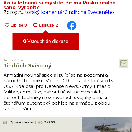
Kolik letounů si myslíte, že má Rusko reálně
šanci vyrobit?
Zdroj:
Autorský komentář Jindřicha Svěceného
Diskuze
2
Vstoupit do diskuze
Autor článku
Jindřich Svěcený
Armádní novinář specializující se na pozemní a
námořní techniku. Více než tři desetiletí působil v
USA, kde psal pro Defense News, Army Times či
Military.com. Díky osobní účasti na cvičeních,
testech techniky i rozhovorech s vojáky přináší
čtenářům autentický pohled na armádu z obou
stran oceánu.
Zpravodajství
|
25202