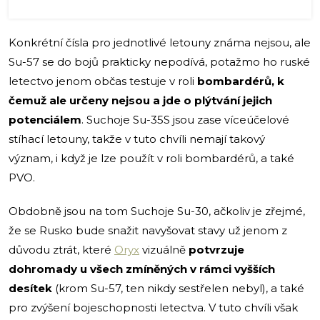
Konkrétní čísla pro jednotlivé letouny známa nejsou, ale
Su-57 se do bojů prakticky nepodívá, potažmo ho ruské
letectvo jenom občas testuje v roli
bombardérů, k
čemuž ale určeny nejsou a jde o plýtvání jejich
potenciálem
. Suchoje Su-35S jsou zase víceúčelové
stíhací letouny, takže v tuto chvíli nemají takový
význam, i když je lze použít v roli bombardérů, a také
PVO.
Obdobně jsou na tom Suchoje Su-30, ačkoliv je zřejmé,
že se Rusko bude snažit navyšovat stavy už jenom z
důvodu ztrát, které
Oryx
vizuálně
potvrzuje
dohromady u všech zmíněných v rámci vyšších
desítek
(krom Su-57, ten nikdy sestřelen nebyl), a také
pro zvýšení bojeschopnosti letectva. V tuto chvíli však