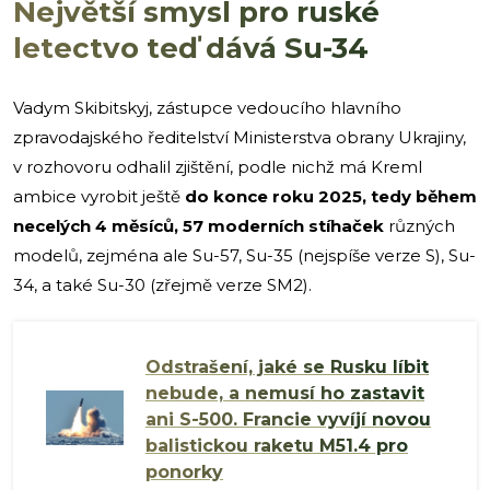
Největší smysl pro ruské
letectvo teď dává Su-34
Vadym Skibitskyj, zástupce vedoucího hlavního
zpravodajského ředitelství Ministerstva obrany Ukrajiny,
v rozhovoru odhalil zjištění, podle nichž má Kreml
ambice vyrobit ještě
do konce roku 2025, tedy během
necelých 4 měsíců, 57 moderních stíhaček
různých
modelů, zejména ale Su-57, Su-35 (nejspíše verze S), Su-
34, a také Su-30 (zřejmě verze SM2).
Odstrašení, jaké se Rusku líbit
nebude, a nemusí ho zastavit
ani S-500. Francie vyvíjí novou
balistickou raketu M51.4 pro
ponorky