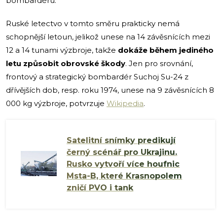
bombardéru.
Ruské letectvo v tomto směru prakticky nemá
schopnější letoun, jelikož unese na 14 závěsnících mezi
12 a 14 tunami výzbroje, takže
dokáže během jediného
letu způsobit obrovské škody
. Jen pro srovnání,
frontový a strategický bombardér Suchoj Su-24 z
dřívějších dob, resp. roku 1974, unese na 9 závěsnících 8
000 kg výzbroje, potvrzuje
Wikipedia
.
Satelitní snímky predikují
černý scénář pro Ukrajinu.
Rusko vytvoří více houfnic
Msta-B, které Krasnopolem
zničí PVO i tank