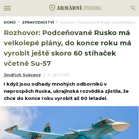
DOMŮ
ZPRAVODAJSTVÍ
Rozhovor: Podceňované Rusko má velkolepé plán
Rozhovor: Podceňované Rusko má
velkolepé plány, do konce roku má
vyrobit ještě skoro 60 stíhaček
včetně Su-57
Jindřich Svěcený
11. září 2025
I když jsou odhady mnohých odborníků v
neprospěch Ruska, ukrajinská rozvědka zjistila, že
chce do konce roku vyrobit až 60 letadel.