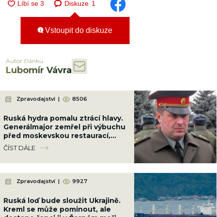
Diskuze
1
Vstoupit do diskuze
Autor článku
Lubomír Vávra
Zpravodajství
|
8506
Ruská hydra pomalu ztrácí hlavy.
Generálmajor zemřel při výbuchu
před moskevskou restaurací,
když slavil narozeniny šéfa
ČÍST DÁLE
vzdušných sil
Zpravodajství
|
9927
Ruská loď bude sloužit Ukrajině.
Kreml se může pominout, ale