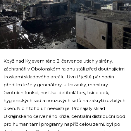
i
Když nad Kyjevem ráno 2. července utichly sirény,
záchranáři v Obolonském rajonu stáli před doutnajícími
troskami skladového areálu. Uvnitř ještě pár hodin
předtím ležely generátory, ultrazvuky, monitory
životních funkcí, nosítka, defibrilátory, tisíce dek,
hygienických sad a nouzových setů na zakrytí rozbitých
oken. Nic z toho už neexistuje. Pronajatý sklad
Ukrajinského červeného kříže, centrální distribuční bod
pro humanitární programy napříč celou zemí, byl po