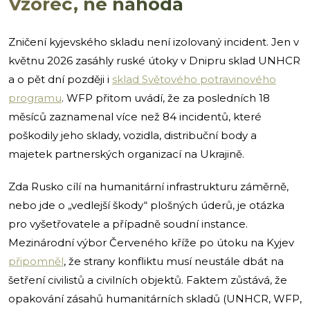
Vzorec, ne náhoda
Zničení kyjevského skladu není izolovaný incident. Jen v
květnu 2026 zasáhly ruské útoky v Dnipru sklad UNHCR
a o pět dní později i
sklad Světového potravinového
programu
. WFP přitom uvádí, že za posledních 18
měsíců zaznamenal více než 84 incidentů, které
poškodily jeho sklady, vozidla, distribuční body a
majetek partnerských organizací na Ukrajině.
Zda Rusko cílí na humanitární infrastrukturu záměrně,
nebo jde o „vedlejší škody“ plošných úderů, je otázka
pro vyšetřovatele a případně soudní instance.
Mezinárodní výbor Červeného kříže po útoku na Kyjev
připomněl
, že strany konfliktu musí neustále dbát na
šetření civilistů a civilních objektů. Faktem zůstává, že
opakování zásahů humanitárních skladů (UNHCR, WFP,