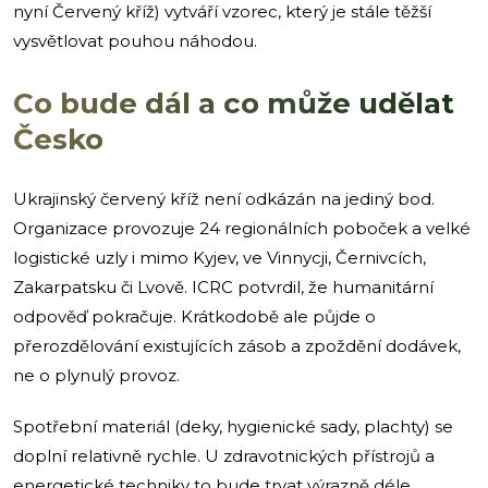
nyní Červený kříž) vytváří vzorec, který je stále těžší
vysvětlovat pouhou náhodou.
Co bude dál a co může udělat
Česko
Ukrajinský červený kříž není odkázán na jediný bod.
Organizace provozuje 24 regionálních poboček a velké
logistické uzly i mimo Kyjev, ve Vinnycji, Černivcích,
Zakarpatsku či Lvově. ICRC potvrdil, že humanitární
odpověď pokračuje. Krátkodobě ale půjde o
přerozdělování existujících zásob a zpoždění dodávek,
ne o plynulý provoz.
Spotřební materiál (deky, hygienické sady, plachty) se
doplní relativně rychle. U zdravotnických přístrojů a
energetické techniky to bude trvat výrazně déle.