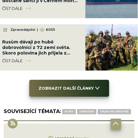
dostane šanci ji v Černém moři
potopit
ČÍST DÁLE
Zpravodajství
|
6055
Rusům dávají po hubě
dobrovolníci z 72 zemí světa.
Skoro polovina jich přijela z
Latinské Ameriky
ČÍST DÁLE
ZOBRAZIT DALŠÍ ČLÁNKY
SOUVISEJÍCÍ TÉMATA:
KYJEV
UKRAJINA
VÁLKA NA UKRAJINĚ