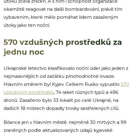
útoku zcela zničen. A s ním i schopnost organizace
okamžitě reagovat na další bombardování, právě tím
vybavením, které mělo pomáhat lidem zasaženým
útoky jako ten noční.
570 vzdušných prostředků za
jednu noc
Ukrajinské letectvo klasifikovalo noční úder jako jeden z
nejmasivnějších od začátku plnohodnotné invaze.
Hlavním směrem byl Kyjev. Celkem Rusko vypustilo
570
vzdušných prostředků
, 74 raket různých typů a 496
dronů. Zasaženo bylo 33 lokalit po celé Ukrajině, na
dalších 18 místech dopadly trosky sestřelených cílů.
Bilance jen v hlavním městě: nejméně 30 mrtvých a 99
zraněných podle aktualizovaných údajů kyjevské