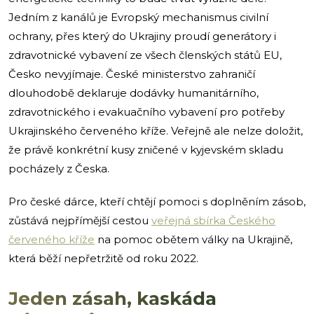
Jedním z kanálů je Evropský mechanismus civilní
ochrany, přes který do Ukrajiny proudí generátory i
zdravotnické vybavení ze všech členských států EU,
Česko nevyjímaje. České ministerstvo zahraničí
dlouhodobě deklaruje dodávky humanitárního,
zdravotnického i evakuačního vybavení pro potřeby
Ukrajinského červeného kříže. Veřejně ale nelze doložit,
že právě konkrétní kusy zničené v kyjevském skladu
pocházely z Česka.
Pro české dárce, kteří chtějí pomoci s doplněním zásob,
zůstává nejpřímější cestou
veřejná sbírka Českého
červeného kříže
na pomoc obětem války na Ukrajině,
která běží nepřetržitě od roku 2022.
Jeden zásah, kaskáda