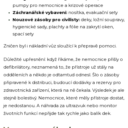
pumpy pro nemocnice a krizové operace
Záchranářské vybavení:
nosítka, evakuační sety
Nouzové zásoby pro civilisty:
deky, ložní soupravy,
hygienické sady, plachty a fólie na zakrytí oken,
spací sety
Zničen byl i nákladní vůz sloužící k přepravě pomoci.
Důležité upřesnění: když říkáme, že nemocnice přišly o
defibrilátory, neznamená to, že přístroje už stály na
odděleních a někdo je odtamtud odnesl. Šlo o zásoby
připravené k distribuci, budoucí dodávky a rezervy pro
zdravotnická zařízení, která na ně čekala. Výsledek je ale
stejně bolestivý. Nemocnice, které měly přístroje dostat,
je nedostanou. A náhrada za ultrazvuk nebo monitor
životních funkcí nepřijde tak rychle jako balík dek.