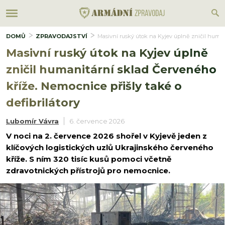
DOMŮ
ZPRAVODAJSTVÍ
Masivní ruský útok na Kyjev úplně zničil humani
Masivní ruský útok na Kyjev úplně
zničil humanitární sklad Červeného
kříže. Nemocnice přišly také o
defibrilátory
Lubomír Vávra
6. července 2026
V noci na 2. července 2026 shořel v Kyjevě jeden z
klíčových logistických uzlů Ukrajinského červeného
kříže. S ním 320 tisíc kusů pomoci včetně
zdravotnických přístrojů pro nemocnice.