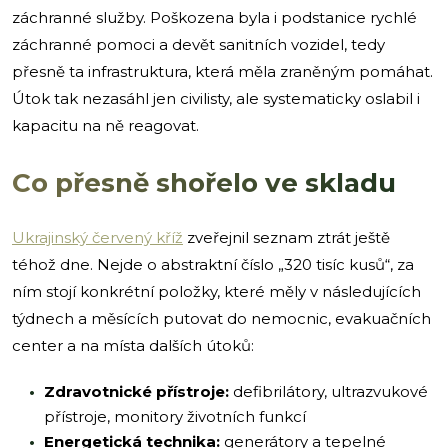
záchranné služby. Poškozena byla i podstanice rychlé
záchranné pomoci a devět sanitních vozidel, tedy
přesně ta infrastruktura, která měla zraněným pomáhat.
Útok tak nezasáhl jen civilisty, ale systematicky oslabil i
kapacitu na ně reagovat.
Co přesně shořelo ve skladu
Ukrajinský červený kříž
zveřejnil seznam ztrát ještě
téhož dne. Nejde o abstraktní číslo „320 tisíc kusů“, za
ním stojí konkrétní položky, které měly v následujících
týdnech a měsících putovat do nemocnic, evakuačních
center a na místa dalších útoků:
Zdravotnické přístroje:
defibrilátory, ultrazvukové
přístroje, monitory životních funkcí
Energetická technika:
generátory a tepelné