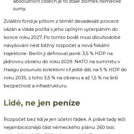
absolutních číslech je to stále zlomek německé
sumy.
Zvláštní fond je přitom z téměř devadesáti procent
vázán a vláda počítá s jeho úplným vyčerpáním do
konce roku 2027. Po tomto bodě musí dlouhodobé
navyšování nést běžný rozpočet a nová fiskální
trajektorie. Berlín ji definoval jasně: 3,5 % HDP na
jádrovou obranu do roku 2029. NATO na summitu v
Haagu posunulo kolektivní cíl ještě dál, na 5 % HDP do
roku 2035, z toho 3,5 % na obranu a až 1,5 % na širší
bezpečnost a infrastrukturu.
Lidé, ne jen peníze
Rozpočet bez lidí je jen účetní řádek. A právě tady leží
nejambicióznější část německého plánu: 260 tisíc