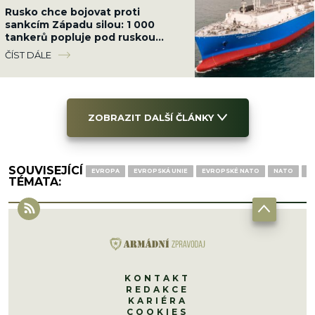
Rusko chce bojovat proti
sankcím Západu silou: 1 000
tankerů popluje pod ruskou
vlajkou, chránit je budou
ČÍST DÁLE
ozbrojenci námořnictva
ZOBRAZIT DALŠÍ ČLÁNKY
SOUVISEJÍCÍ
EVROPA
EVROPSKÁ UNIE
EVROPSKÉ NATO
NATO
N
TÉMATA:
KONTAKT
REDAKCE
KARIÉRA
COOKIES