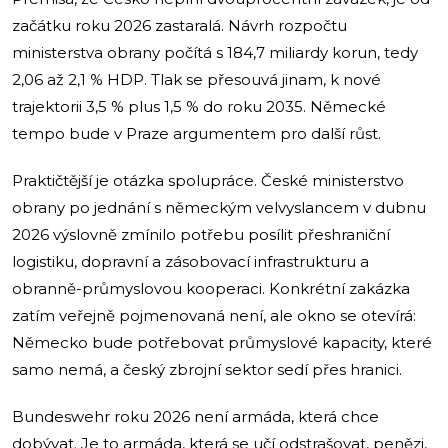
začátku roku 2026 zastaralá. Návrh rozpočtu
ministerstva obrany počítá s 184,7 miliardy korun, tedy
2,06 až 2,1 % HDP. Tlak se přesouvá jinam, k nové
trajektorii 3,5 % plus 1,5 % do roku 2035. Německé
tempo bude v Praze argumentem pro další růst.
Praktičtější je otázka spolupráce. České ministerstvo
obrany po jednání s německým velvyslancem v dubnu
2026 výslovně zmínilo potřebu posílit přeshraniční
logistiku, dopravní a zásobovací infrastrukturu a
obranně-průmyslovou kooperaci. Konkrétní zakázka
zatím veřejně pojmenovaná není, ale okno se otevírá:
Německo bude potřebovat průmyslové kapacity, které
samo nemá, a český zbrojní sektor sedí přes hranici.
Bundeswehr roku 2026 není armáda, která chce
dobývat. Je to armáda, která se učí odstrašovat, penězi,