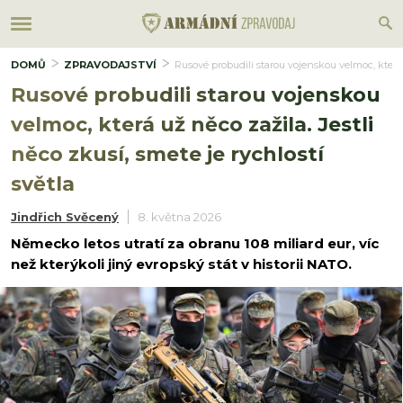
DOMŮ
ZPRAVODAJSTVÍ
Rusové probudili starou vojenskou velmoc, která u
Rusové probudili starou vojenskou
velmoc, která už něco zažila. Jestli
něco zkusí, smete je rychlostí
světla
Jindřich Svěcený
8. května 2026
Německo letos utratí za obranu 108 miliard eur, víc
než kterýkoli jiný evropský stát v historii NATO.