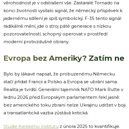
věrohodnost je v odstrašení vše. Zastaralé Tornado na
konci životnosti vysílalo signál, že německý příspěvek k
jadernému sdílení je spíš symbolický. F-35 tento signál
radikálně mění, jde o stroj páté generace s nízkou
pozorovatelností, schopný operovat v prostředí
moderní protivzdušné obrany.
Evropa bez Ameriky? Zatím ne
Bylo by lákavé napsat, že probuzenému Německu
stačí přidat Francii a Polsko a Evropa se ubrání sama.
Realita je tvrdší. Generální tajemník NATO Mark Rutte v
lednu 2026 před Evropským parlamentem řekl jasně:
bez amerického toku zbraní nelze Ukrajinu udržet v boji
a transatlantická vazba zůstává kritická.
Studie Kielského institutu
z února 2025 to kvantifikuje.