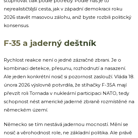
stupňovat tlak podle potřeby. Podle nás je to
nejrealističtější cesta, jak v západní demokracii roku
2026 stavět masovou zálohu, aniž byste rozbili politický
konsensus.
F-35 a jaderný deštník
Rychlost reakce není o jedné zázračné zbrani. Je o
kombinaci detekce, přesunu, rozhodnutí a nasazení.
Ale jeden konkrétní nosič si pozornost zaslouží. Vláda 18.
února 2026 výslovně potvrdila, že stíhačky F-35A mají
převzít roli Tornada v nukleární participaci NATO, tedy
schopnost nést americké jaderné zbraně rozmístěné na
německém území.
Německo se tím nestává jadernou mocností. Mění se
nosič a věrohodnost role, ne základní politika. Ale právě