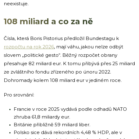
neexistuje.
108 miliard a co za ně
Čísla, která Boris Pistorius předložil Bundestagu k
rozpočtu na rok 2026
, mají váhu, jakou nelze odbýt
slovem „politické gesto“. Běžný rozpočet obrany
přesahuje 82 miliard eur. K tomu přibývá přes 25 miliard
ze zvláštního fondu zřízeného po únoru 2022.
Dohromady kolem 108 miliard eur v jediném roce.
Pro srovnání:
Francie v roce 2025 vydává podle odhadů NATO
zhruba 61,8 miliardy eur.
Británie přibližně 59 miliard liber.
Polsko sice dává rekordních 4,48 % HDP, ale v