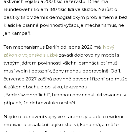
aktivních vojáků a 200 tisíc rezervistů. Dnes má
Bundeswehr kolem 180 tisíc lidí ve službě. Nárůst o
desítky tisíc v zemi s demografickým problémem a bez
klasické branné povinnosti vyžaduje mechanismus, ne
jen kampaň.
Ten mechanismus Berlín od ledna 2026 má.
Nový
zákon o vojenské službě
zavádí dobrovolný model s
tvrdým jádrem povinnosti: všichni osmnáctiletí muži
musí vyplnit dotazník, ženy mohou dobrovolně. Od 1.
července 2027 začíná povinné odvodní řízení pro muže.
A zákon obsahuje pojistku, takzvanou
„Bedarfswehrpflicht“, brannou povinnost aktivovanou v
případě, že dobrovolníci nestačí.
Nejde o obnovení vojny ve starém stylu. Jde o evidenci,
motivaci a eskalační logiku: stát ví, koho má, a může