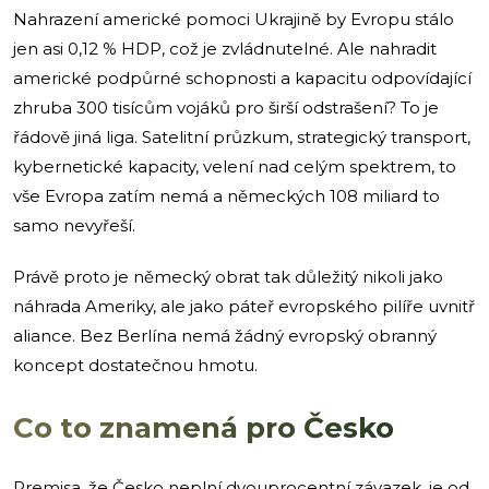
Nahrazení americké pomoci Ukrajině by Evropu stálo
jen asi 0,12 % HDP, což je zvládnutelné. Ale nahradit
americké podpůrné schopnosti a kapacitu odpovídající
zhruba 300 tisícům vojáků pro širší odstrašení? To je
řádově jiná liga. Satelitní průzkum, strategický transport,
kybernetické kapacity, velení nad celým spektrem, to
vše Evropa zatím nemá a německých 108 miliard to
samo nevyřeší.
Právě proto je německý obrat tak důležitý nikoli jako
náhrada Ameriky, ale jako páteř evropského pilíře uvnitř
aliance. Bez Berlína nemá žádný evropský obranný
koncept dostatečnou hmotu.
Co to znamená pro Česko
Premisa, že Česko neplní dvouprocentní závazek, je od