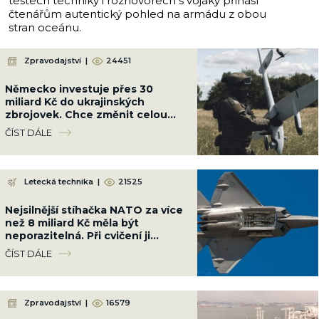
testech techniky i rozhovorech s vojáky přináší
čtenářům autentický pohled na armádu z obou
stran oceánu.
Zpravodajství
|
24451
Německo investuje přes 30
miliard Kč do ukrajinských
zbrojovek. Chce změnit celou
válku a srazit Rusko na kolena
ČÍST DÁLE
Letecká technika
|
21525
Nejsilnější stíhačka NATO za více
než 8 miliard Kč měla být
neporazitelná. Při cvičení ji
sestřelil obyčejný malý letoun
ČÍST DÁLE
Zpravodajství
|
16579