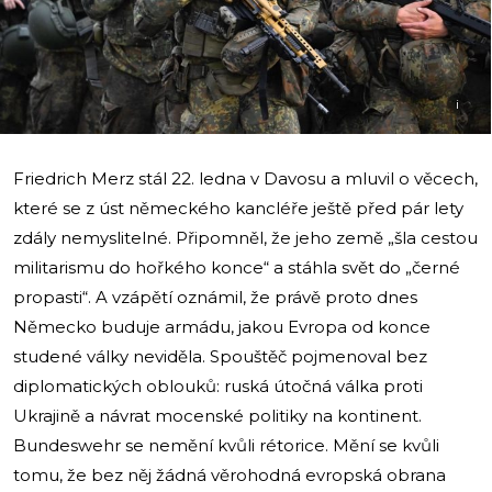
i
Friedrich Merz stál 22. ledna v Davosu a mluvil o věcech,
které se z úst německého kancléře ještě před pár lety
zdály nemyslitelné. Připomněl, že jeho země „šla cestou
militarismu do hořkého konce“ a stáhla svět do „černé
propasti“. A vzápětí oznámil, že právě proto dnes
Německo buduje armádu, jakou Evropa od konce
studené války neviděla. Spouštěč pojmenoval bez
diplomatických oblouků: ruská útočná válka proti
Ukrajině a návrat mocenské politiky na kontinent.
Bundeswehr se nemění kvůli rétorice. Mění se kvůli
tomu, že bez něj žádná věrohodná evropská obrana