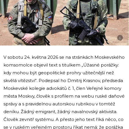
i
V sobotu 24. května 2026 se na stránkách Moskevského
komsomolce objevil text s titulkem „Úžasné porážky:
kdy mohou být geopolitické prohry užitečnější než
skvělá vítězství“. Podepsal ho Dmitrij Krasnov, předseda
Moskevské kolegie advokátů č. 1, člen Veřejné komory
města Moskvy, člověk s profilem na webu ruské daňové
správy a s pravidelnou autorskou rubrikou v tomtéž
deníku. Žádný emigrant, žádný navalnovský aktivista.
Člověk zevnitř systému. A přesto jeho text říká něco, co
se v ruském veřejném prostoru říkat nemá: že porážka