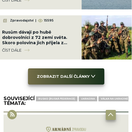
Zpravodajství
|
15595
Rusům dávají po hubě
dobrovolníci z 72 zemí světa.
Skoro polovina jich přijela z
Latinské Ameriky
ČÍST DÁLE
ZOBRAZIT DALŠÍ ČLÁNKY
SOUVISEJÍCÍ
RUSKO (RUSKÁ FEDERACE)
UKRAJINA
VÁLKA NA UKRAJINĚ
TÉMATA: