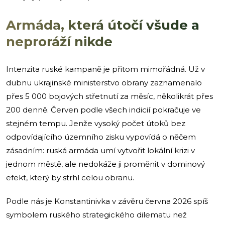
Armáda, která útočí všude a
neproráží nikde
Intenzita ruské kampaně je přitom mimořádná. Už v
dubnu ukrajinské ministerstvo obrany zaznamenalo
přes 5 000 bojových střetnutí za měsíc, několikrát přes
200 denně. Červen podle všech indicií pokračuje ve
stejném tempu. Jenže vysoký počet útoků bez
odpovídajícího územního zisku vypovídá o něčem
zásadním: ruská armáda umí vytvořit lokální krizi v
jednom městě, ale nedokáže ji proměnit v dominový
efekt, který by strhl celou obranu.
Podle nás je Konstantinivka v závěru června 2026 spíš
symbolem ruského strategického dilematu než