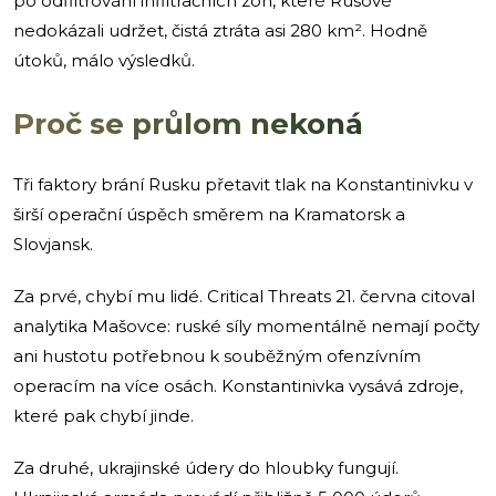
po odfiltrování infiltračních zón, které Rusové
nedokázali udržet, čistá ztráta asi 280 km². Hodně
útoků, málo výsledků.
Proč se průlom nekoná
Tři faktory brání Rusku přetavit tlak na Konstantinivku v
širší operační úspěch směrem na Kramatorsk a
Slovjansk.
Za prvé, chybí mu lidé. Critical Threats 21. června citoval
analytika Mašovce: ruské síly momentálně nemají počty
ani hustotu potřebnou k souběžným ofenzívním
operacím na více osách. Konstantinivka vysává zdroje,
které pak chybí jinde.
Za druhé, ukrajinské údery do hloubky fungují.