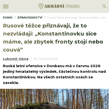
DOMŮ
ZPRAVODAJSTVÍ
Rusové těžce přiznávají, že to nezvládají: „Kons
Rusové těžce přiznávají, že to
nezvládají: „Konstantinovku sice
máme, ale zbytek fronty stojí nebo
couvá“
Lubomír Vávra
25. června 2026
Ruská letní ofenzíva v Donbasu má v červnu 2026
jediný hmatatelný výsledek, částečnou kontrolu nad
Konstantinivkou. Na všech ostatních osách se
zasekla.