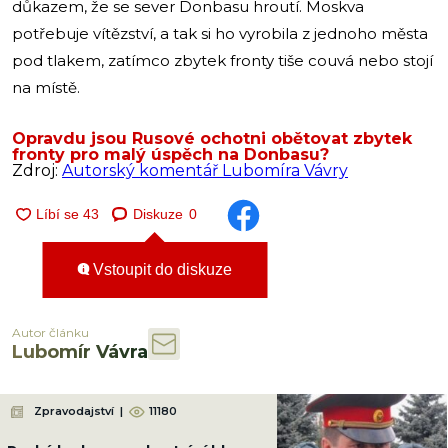
důkazem, že se sever Donbasu hroutí. Moskva
potřebuje vítězství, a tak si ho vyrobila z jednoho města
pod tlakem, zatímco zbytek fronty tiše couvá nebo stojí
na místě.
Opravdu jsou Rusové ochotni obětovat zbytek
fronty pro malý úspěch na Donbasu?
Zdroj:
Autorský komentář Lubomíra Vávry
Diskuze
0
Vstoupit do diskuze
Autor článku
Lubomír Vávra
Zpravodajství
|
11180