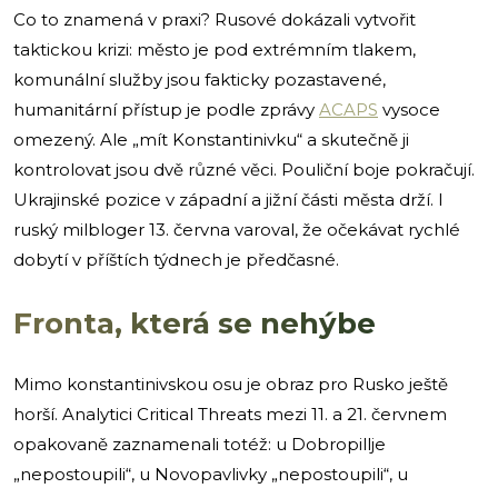
Co to znamená v praxi? Rusové dokázali vytvořit
taktickou krizi: město je pod extrémním tlakem,
komunální služby jsou fakticky pozastavené,
humanitární přístup je podle zprávy
ACAPS
vysoce
omezený. Ale „mít Konstantinivku“ a skutečně ji
kontrolovat jsou dvě různé věci. Pouliční boje pokračují.
Ukrajinské pozice v západní a jižní části města drží. I
ruský milbloger 13. června varoval, že očekávat rychlé
dobytí v příštích týdnech je předčasné.
Fronta, která se nehýbe
Mimo konstantinivskou osu je obraz pro Rusko ještě
horší. Analytici Critical Threats mezi 11. a 21. červnem
opakovaně zaznamenali totéž: u Dobropillje
„nepostoupili“, u Novopavlivky „nepostoupili“, u