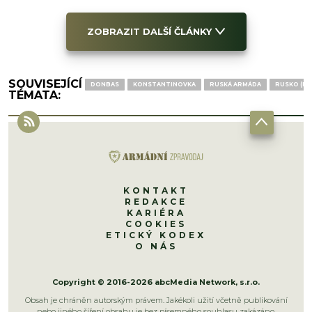
ZOBRAZIT DALŠÍ ČLÁNKY
SOUVISEJÍCÍ
DONBAS
KONSTANTINOVKA
RUSKÁ ARMÁDA
RUSKO (RU
TÉMATA:
KONTAKT
REDAKCE
KARIÉRA
COOKIES
ETICKÝ KODEX
O NÁS
Copyright © 2016-2026 abcMedia Network, s.r.o.
Obsah je chráněn autorským právem. Jakékoli užití včetně publikování
nebo jiného šíření obsahu je bez písemného souhlasu zakázáno.