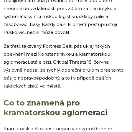
Ukrajinská armáda provádí přibližně 5 000 úderů
měsíčně do vzdálenosti přes 20 km za linii dotyku a
systematicky ničí ruskou logistiku, sklady paliv a
zásobovací trasy. Každý další kilometr postupu stojí
Rusko víc, než si může dovolit.
Za třetí, takzvaný Fortress Belt, pás ukrajinských
opevnění mezi Konstantinivkou a kramatorskou
aglomerací, stále drží. Critical Threats 15. června
výslovně napsal, že rychlý operační průlom přes tento
pás je nepravděpodobný, a to i v případě dalších
taktických zisků ve městě.
Co to znamená pro
kramatorskou aglomeraci
Kramatorsk a Slovjansk nejsou v bezprostředním