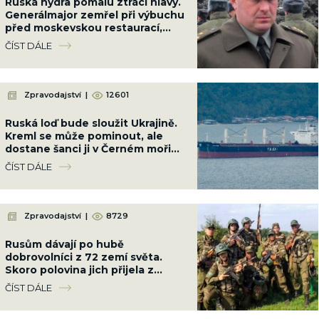
Ruská hydra pomalu ztrácí hlavy.
Generálmajor zemřel při výbuchu
před moskevskou restaurací,
když slavil narozeniny šéfa
ČÍST DÁLE
vzdušných sil
Zpravodajství
|
12601
Ruská loď bude sloužit Ukrajině.
Kreml se může pominout, ale
dostane šanci ji v Černém moři
potopit
ČÍST DÁLE
Zpravodajství
|
8729
Rusům dávají po hubě
dobrovolníci z 72 zemí světa.
Skoro polovina jich přijela z
Latinské Ameriky
ČÍST DÁLE