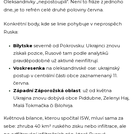
Oleksandrivky „nepostoupili“. Není to fráze z jednoho
dne, je to refrén celé druhé poloviny června.
Konkrétní body, kde se linie pohybuje v neprospěch
Ruska:
Bilytske
severně od Pokrovsku: Ukrajinci znovu
získali pozice, Rusové tam podle analytiků
pravděpodobně už aktivně neinfiltrují.
Voskresenka
na oleksandrivské ose: ukrajinský
postup v centrální části obce zaznamenaný 11.
června.
Západní Záporožská oblast
: už od května
Ukrajina znovu dobývá obce Piddubne, Zelenyi Haj,
Malá Tokmačka či Bilohirja.
Květnová bilance, kterou spočítal ISW, mluví sama za
sebe: zhruba 40 km² ruského zisku nebo infiltrace, ale