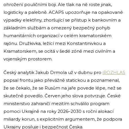
ohrožení pouličními boji. Ale tlak na ně roste jinak,
logisticky a palebně. ACAPS upozorňuje na opakované
výpadky elektřiny, zhoršující se přístup k bankovním a
základním službám a omezený bezpečný pohyb
humanitárních organizací v celém kramatorském
rajónu. Družkivka, ležící mezi Konstantinivkou a
Kramatorskem, se ocitá v šedé zóně mezi civilním a
vojenským prostorem.
Český analytik Jakub Drmola už v dubnu pro
iROZHLAS
popsal frontu jako převážně statickou a poznamenal,
že se čekalo, že se Rusům na jaře povede lépe, než se
skutečně povedlo. Červen jeho slova potvrzuje. České
ministerstvo zahraničí mezitím schválilo program
pomoci Ukrajině na roky 2026–2030 s roční alokací
miliardy korun, s explicitním argumentem, že podpora
Ukrajiny posiluje i bezpečnost Česka.