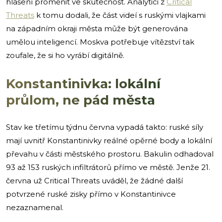
hlášení proměnit ve skutečnost. Analytici z
Critical
Threats
k tomu dodali, že část videí s ruskými vlajkami
na západním okraji města může být generována
umělou inteligencí. Moskva potřebuje vítězství tak
zoufale, že si ho vyrábí digitálně.
Konstantinivka: lokální
průlom, ne pád města
Stav ke třetímu týdnu června vypadá takto: ruské síly
mají uvnitř Konstantinivky reálné opěrné body a lokální
převahu v části městského prostoru. Bakulin odhadoval
93 až 153 ruských infiltrátorů přímo ve městě. Jenže 21.
června už Critical Threats uváděl, že žádné další
potvrzené ruské zisky přímo v Konstantinivce
nezaznamenal.