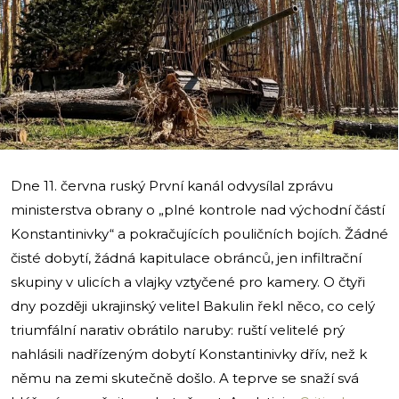
i
Dne 11. června ruský První kanál odvysílal zprávu
ministerstva obrany o „plné kontrole nad východní částí
Konstantinivky“ a pokračujících pouličních bojích. Žádné
čisté dobytí, žádná kapitulace obránců, jen infiltrační
skupiny v ulicích a vlajky vztyčené pro kamery. O čtyři
dny později ukrajinský velitel Bakulin řekl něco, co celý
triumfální narativ obrátilo naruby: ruští velitelé prý
nahlásili nadřízeným dobytí Konstantinivky dřív, než k
němu na zemi skutečně došlo. A teprve se snaží svá