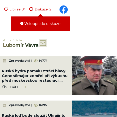
Diskuze
2
Vstoupit do diskuze
Autor článku
Lubomír Vávra
Zpravodajství
|
14774
Ruská hydra pomalu ztrácí hlavy.
Generálmajor zemřel při výbuchu
před moskevskou restaurací,
když slavil narozeniny šéfa
ČÍST DÁLE
vzdušných sil
Zpravodajství
|
16195
Ruská loď bude sloužit Ukrajině.