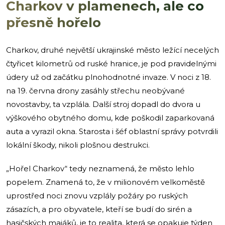
Charkov v plamenech, ale co
přesně hořelo
Charkov, druhé největší ukrajinské město ležící necelých
čtyřicet kilometrů od ruské hranice, je pod pravidelnými
údery už od začátku plnohodnotné invaze. V noci z 18.
na 19. června drony zasáhly střechu neobývané
novostavby, ta vzplála. Další stroj dopadl do dvora u
výškového obytného domu, kde poškodil zaparkovaná
auta a vyrazil okna. Starosta i šéf oblastní správy potvrdili
lokální škody, nikoli plošnou destrukci.
„Hořel Charkov“ tedy neznamená, že město lehlo
popelem. Znamená to, že v milionovém velkoměstě
uprostřed noci znovu vzplály požáry po ruských
zásazích, a pro obyvatele, kteří se budí do sirén a
hasičských majáků, je to realita, která se opakuje týden