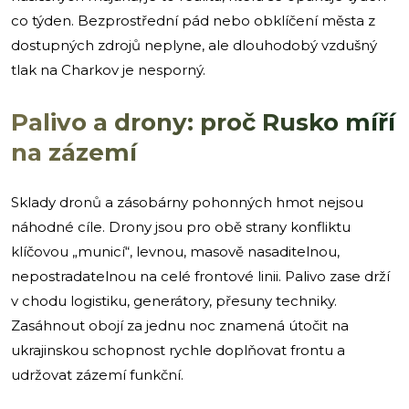
co týden. Bezprostřední pád nebo obklíčení města z
dostupných zdrojů neplyne, ale dlouhodobý vzdušný
tlak na Charkov je nesporný.
Palivo a drony: proč Rusko míří
na zázemí
Sklady dronů a zásobárny pohonných hmot nejsou
náhodné cíle. Drony jsou pro obě strany konfliktu
klíčovou „municí“, levnou, masově nasaditelnou,
nepostradatelnou na celé frontové linii. Palivo zase drží
v chodu logistiku, generátory, přesuny techniky.
Zasáhnout obojí za jednu noc znamená útočit na
ukrajinskou schopnost rychle doplňovat frontu a
udržovat zázemí funkční.