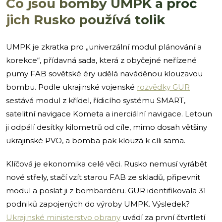
Co jsou bomby UMPK a proč
jich Rusko používá tolik
UMPK je zkratka pro „univerzální modul plánování a
korekce“, přídavná sada, která z obyčejné neřízené
pumy FAB sovětské éry udělá naváděnou klouzavou
bombu. Podle ukrajinské vojenské
rozvědky GUR
sestává modul z křídel, řídicího systému SMART,
satelitní navigace Kometa a inerciální navigace. Letoun
ji odpálí desítky kilometrů od cíle, mimo dosah většiny
ukrajinské PVO, a bomba pak klouzá k cíli sama.
Klíčová je ekonomika celé věci. Rusko nemusí vyrábět
nové střely, stačí vzít starou FAB ze skladů, připevnit
modul a poslat ji z bombardéru. GUR identifikovala 31
podniků zapojených do výroby UMPK. Výsledek?
Ukrajinské ministerstvo obrany
uvádí za první čtvrtletí