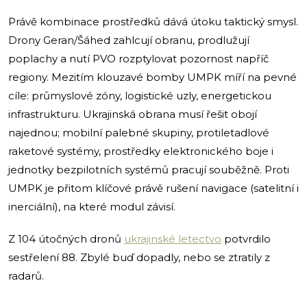
Právě kombinace prostředků dává útoku taktický smysl.
Drony Geran/Šáhed zahlcují obranu, prodlužují
poplachy a nutí PVO rozptylovat pozornost napříč
regiony. Mezitím klouzavé bomby UMPK míří na pevné
cíle: průmyslové zóny, logistické uzly, energetickou
infrastrukturu. Ukrajinská obrana musí řešit obojí
najednou; mobilní palebné skupiny, protiletadlové
raketové systémy, prostředky elektronického boje i
jednotky bezpilotních systémů pracují souběžně. Proti
UMPK je přitom klíčové právě rušení navigace (satelitní i
inerciální), na které modul závisí.
Z 104 útočných dronů
ukrajinské letectvo
potvrdilo
sestřelení 88. Zbylé buď dopadly, nebo se ztratily z
radarů.