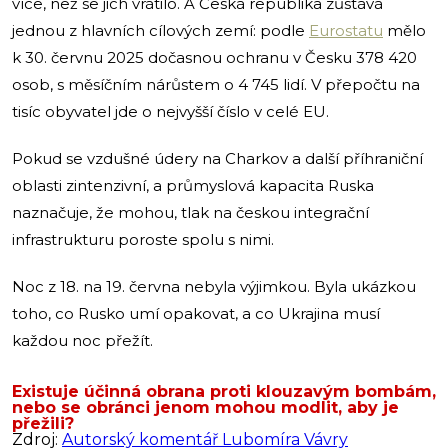
více, než se jich vrátilo. A Česká republika zůstává
jednou z hlavních cílových zemí: podle
Eurostatu
mělo
k 30. červnu 2025 dočasnou ochranu v Česku 378 420
osob, s měsíčním nárůstem o 4 745 lidí. V přepočtu na
tisíc obyvatel jde o nejvyšší číslo v celé EU.
Pokud se vzdušné údery na Charkov a další příhraniční
oblasti zintenzivní, a průmyslová kapacita Ruska
naznačuje, že mohou, tlak na českou integrační
infrastrukturu poroste spolu s nimi.
Noc z 18. na 19. června nebyla výjimkou. Byla ukázkou
toho, co Rusko umí opakovat, a co Ukrajina musí
každou noc přežít.
Existuje účinná obrana proti klouzavým bombám,
nebo se obránci jenom mohou modlit, aby je
přežili?
Zdroj:
Autorský komentář Lubomíra Vávry