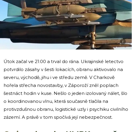
i
Útok začal ve 21:00 a trval do rána. Ukrajinské letectvo
potvrdilo zásahy v šesti lokacích, obranu aktivovalo na
severu, východě, jihu i ve středu země. V Charkově
hořela střecha novostavby, v Záporoží zněl poplach
šestnáct hodin v kuse. Nešlo o jeden izolovaný nálet, šlo
o koordinovanou vlnu, která současně tlačila na
protivzdušnou obranu, logistické uzly i psychiku civilního
zázemí. A právě v tom spočívá její nebezpečnost.