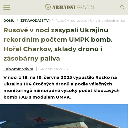
DOMŮ
ZPRAVODAJSTVÍ
Rusové v noci zasypali Ukrajinu rekordním poč
Rusové v noci zasypali Ukrajinu
rekordním počtem UMPK bomb.
Hořel Charkov, sklady dronů i
zásobárny paliva
Lubomír Vávra
24. června 2026
V noci z 18. na 19. června 2025 vypustilo Rusko na
Ukrajinu 104 útočných dronů a podle válečných
monitoringů mimořádně vysoký počet klouzavých
bomb FAB s modulem UMPK.