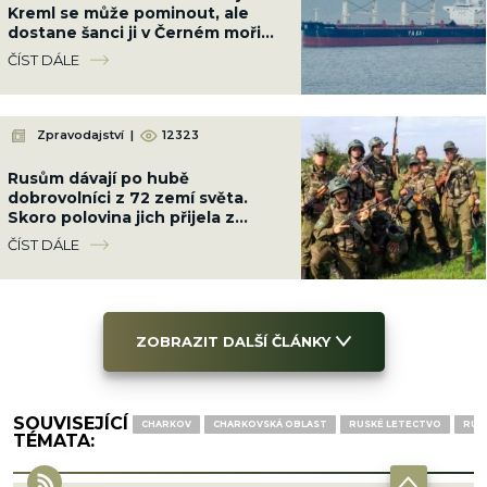
Kreml se může pominout, ale
dostane šanci ji v Černém moři
potopit
ČÍST DÁLE
Zpravodajství
|
12323
Rusům dávají po hubě
dobrovolníci z 72 zemí světa.
Skoro polovina jich přijela z
Latinské Ameriky
ČÍST DÁLE
ZOBRAZIT DALŠÍ ČLÁNKY
SOUVISEJÍCÍ
CHARKOV
CHARKOVSKÁ OBLAST
RUSKÉ LETECTVO
RUS
TÉMATA: