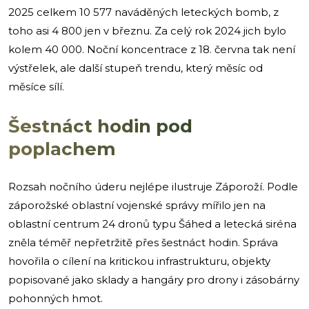
2025 celkem 10 577 naváděných leteckých bomb, z
toho asi 4 800 jen v březnu. Za celý rok 2024 jich bylo
kolem 40 000. Noční koncentrace z 18. června tak není
výstřelek, ale další stupeň trendu, který měsíc od
měsíce sílí.
Šestnáct hodin pod
poplachem
Rozsah nočního úderu nejlépe ilustruje Záporoží. Podle
záporožské oblastní vojenské správy mířilo jen na
oblastní centrum 24 dronů typu Šáhed a letecká siréna
zněla téměř nepřetržitě přes šestnáct hodin. Správa
hovořila o cílení na kritickou infrastrukturu, objekty
popisované jako sklady a hangáry pro drony i zásobárny
pohonných hmot.