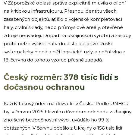
V Záporožské oblasti správa explicitně mluvila o cílení
na kritickou infrastrukturu. Přesnou identitu všech
zasažených objektů, ať šlo o vojenské kompletovací
haly, civilní sklady, nebo průmyslové areály, otevřené
zdroje neuvádějí. Dopad na ukrajinskou výrobu a zásoby
proto nelze vyčíslit natvrdo. Jisté ale je, že Rusko
systematicky hledá a ničí logistické uzly, a noční vlna z
18. června do tohoto vzorce přesně zapadá.
Český rozměr: 378 tisíc lidí s
dočasnou ochranou
Každý takový úder má dozvuk i v Česku. Podle UNHCR
byl v červnu 2025 hlavním důvodem odchodu z Ukrajiny
zhoršený bezpečnostní vývoj, uvádělo ho 99 %
dotázaných. V červnu odešlo z Ukrajiny o 156 tisíc lidí