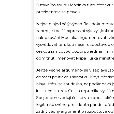
Ústavního soudu Macinka tuto rétoriku vy
prezidentovi za pravdu.
Nejde o ojedinělý výpad. Jak dokument
zahrnuje i další expresivní výrazy: „kolab
nálepkování Macinka argumentoval i věc
vysvětlovat ten, kdo nese rozpočtovou o
českou rámcovou pozici po jednání mini
odmítnutí jmenovat Filipa Turka ministr
Jenže věcné argumenty se v záplavě „sou
domácí politickou šarvátku. Když předs
hlavu státu za soudruha, nepodkopává j
instituce, kterou Česká republika vysílá
Spojenci nesledují české vnitropolitické n
legitimitu svého prezidenta pár dní pře
žádný věcný argument o rozpočtové odp