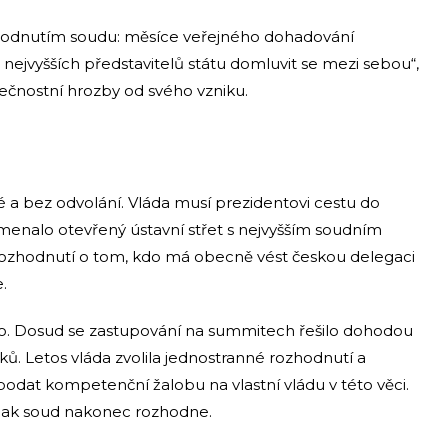
hodnutím soudu: měsíce veřejného dohadování
nejvyšších představitelů státu domluvit se mezi sebou“,
pečnostní hrozby od svého vzniku.
 a bez odvolání. Vláda musí prezidentovi cestu do
enalo otevřený ústavní střet s nejvyšším soudním
rozhodnutí o tom, kdo má obecně vést českou delegaci
.
ho. Dosud se zastupování na summitech řešilo dohodou
tulků. Letos vláda zvolila jednostranné rozhodnutí a
podat kompetenční žalobu na vlastní vládu v této věci.
, jak soud nakonec rozhodne.