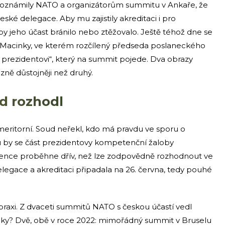
ě oznámily NATO a organizátorům summitu v Ankaře, že
české delegace. Aby mu zajistily akreditaci i pro
by jeho účast bránilo nebo ztěžovalo. Ještě téhož dne se
ra Macinky, ve kterém rozčílený předseda poslaneckého
i prezidentovi“, který na summit pojede. Dva obrazy
zně důstojněji než druhý.
d rozhodl
 meritorní. Soud neřekl, kdo má pravdu ve sporu o
u by se část prezidentovy kompetenční žaloby
ervence proběhne dřív, než lze zodpovědně rozhodnout ve
delegace a akreditaci připadala na 26. června, tedy pouhé
praxi. Z dvaceti summitů NATO s českou účastí vedl
imky? Dvě, obě v roce 2022: mimořádný summit v Bruselu