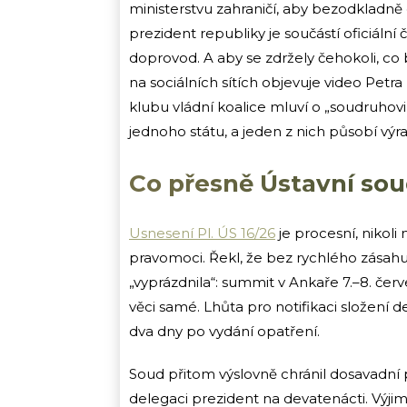
ministerstvu zahraničí, aby bezodkladn
prezident republiky je součástí oficiální 
doprovod. A aby se zdržely čehokoli, co 
na sociálních sítích objevuje video Pet
klubu vládní koalice mluví o „soudruhov
jednoho státu, a jeden z nich působí výra
Co přesně Ústavní sou
Usnesení Pl. ÚS 16/26
je procesní, nikoli
pravomoci. Řekl, že bez rychlého zásah
„vyprázdnila“: summit v Ankaře 7.–8. č
věci samé. Lhůta pro notifikaci složení 
dva dny po vydání opatření.
Soud přitom výslovně chránil dosavadní 
delegaci prezident na devatenácti. Výj