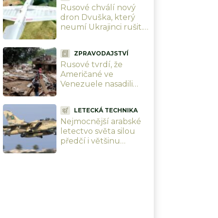
Rusové chválí nový
dron Dvuška, který
neumí Ukrajinci rušit.
A stejně jim ho zničili
hned napoprvé, ani to
ZPRAVODAJSTVÍ
nedalo práci
Rusové tvrdí, že
Američané ve
Venezuele nasadili
seismické zbraně.
Smetlo ji zemětřesení
LETECKÁ TECHNIKA
a USA do 24 hodin
Nejmocnější arabské
zrušily sankce
letectvo světa silou
předčí i většinu
Evropy. Na Blízkém
východě ho předčí
jenom Izrael, i když má
méně letadel