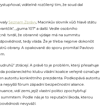
stupňoval, viditelně rozčílený tím, že soud dal
ovaly
Seznam Zprávy
, Macinkův slovník vůči hlavě státu
orantčík“, „guma 107″ a další. Vedle osobního
ně: tvrdil, že obranné výdaje má na summitu
dpovědnost, tedy vláda. Že je třeba nejprve dokončit
strů obrany. A opakovaně do sporu promítal Pavlovo
em.
druhů“ ztrácejí. A právě to je problém, který přesahuje
eda poslaneckého klubu vládní koalice veřejně označuje
en autoritu konkrétního prezidenta. Podkopává autoritu
 na nejvyšší fórum západní bezpečnostní aliance.
uance, vidí zemi, jejíž vlastní politici zpochybňují
d summitem. Podle nás je to reputační škoda, kterou
ovědnosti nevyváží.