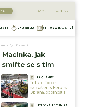
REDAKCE
KONTAKT
OSTI
VÝZBROJ
ZPRAVODAJSTVÍ
m patří, smiřte se s tím
 Macinka, jak
 smiřte se s tím
PR ČLÁNKY
Future Forces
Exhibition & Forum:
Obrana, odolnost a
technologie pro
novou bezpečnostní
LETECKÁ TECHNIKA
realitu