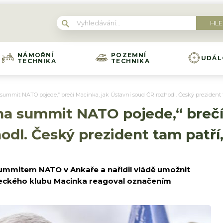
NÁMOŘNÍ
POZEMNÍ
UDÁL
TECHNIKA
TECHNIKA
summit NATO pojede,“ brečí Macinka, jak Ústavní soud ČR rozhodl. Český prezident ta
na summit NATO pojede,“ brečí
odl. Český prezident tam patří,
ummitem NATO v Ankaře a nařídil vládě umožnit
neckého klubu Macinka reagoval označením