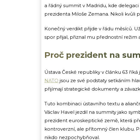
a řádný summit v Madridu, kde delegaci 
prezidenta Miloše Zemana. Nikoli kvůli p
Konečný verdikt přijde v řádu měsíců. Už
spor přijal, přiznal mu přednostní režim
Proč prezident na su
Ústava České republiky v článku 63 říká 
NATO
jsou ze své podstaty setkáním hlav 
přijímají strategické dokumenty a závazk
Tuto kombinaci ústavního textu a alianč
Václav Havel jezdil na summity jako sym
prezident euroskeptické země, která př
kontroverzní, ale přítomný člen klubu. P
nikdo nezpochybňoval.