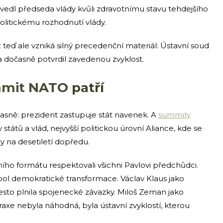
vedl předseda vlády kvůli zdravotnímu stavu tehdejšího
olitickému rozhodnutí vlády.
 teď ale vzniká silný precedenční materiál: Ústavní soud
 a dočasně potvrdil zavedenou zvyklost.
mmit NATO patří
jasně: prezident zastupuje stát navenek. A
summity
států a vlád, nejvyšší politickou úrovní Aliance, kde se
y na desetiletí dopředu.
ního formátu respektovali všichni Pavlovi předchůdci.
bol demokratické transformace. Václav Klaus jako
esto plnila spojenecké závazky. Miloš Zeman jako
raxe nebyla náhodná, byla ústavní zvyklostí, kterou