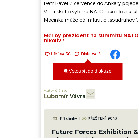
Petr Pavel 7. července do Ankary pojede
Vojenského výboru NATO, jako člověk, kt
Macinka může dál mluvit o „soudruhovi“
Měl by prezident na summitu NATO
nikoliv?
Diskuze
3
Vstoupit do diskuze
Autor článku
Lubomír Vávra
PR články
|
PŘEČTENÍ:
9043
Future Forces Exhibition 