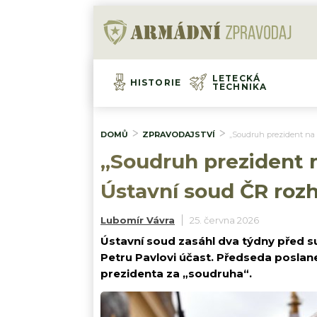
LETECKÁ
HISTORIE
TECHNIKA
DOMŮ
ZPRAVODAJSTVÍ
„Soudruh prezident na 
„Soudruh prezident 
Ústavní soud ČR rozh
Lubomír Vávra
25. června 2026
Ústavní soud zasáhl dva týdny před s
Petru Pavlovi účast. Předseda posla
prezidenta za „soudruha“.