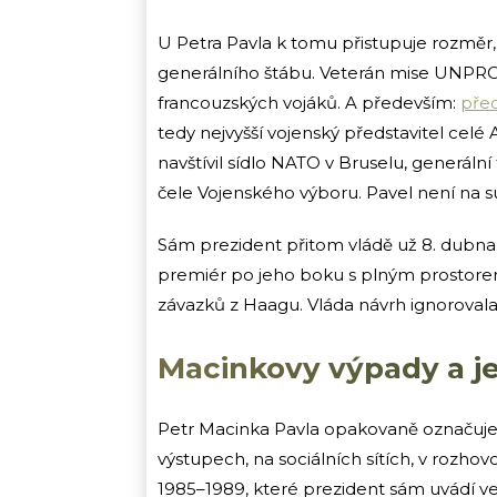
U Petra Pavla k tomu přistupuje rozměr, 
generálního štábu. Veterán mise UNPROF
francouzských vojáků. A především:
pře
tedy nejvyšší vojenský představitel celé
navštívil sídlo NATO v Bruselu, generáln
čele Vojenského výboru. Pavel není n
Sám prezident přitom vládě už 8. dubn
premiér po jeho boku s plným prostorem
závazků z Haagu. Vláda návrh ignorovala
Macinkovy výpady a je
Petr Macinka Pavla opakovaně označuje j
výstupech, na sociálních sítích, v rozhov
1985–1989, které prezident sám uvádí ve