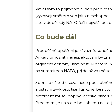
Pavel sám to pojmenoval den před roz
„vyznívají směrem ven jako neschopnost 
a to v době, kdy NATO řeší největší bez
Co bude dál
Předběžné opatření je závazné, konečné
Ankary umožnit; nerespektování by znam
orgánem ochrany ústavnosti. Meritorní 
na summitech NATO, přijde až za měsíce
Spor ale už teď ukázal něco podstatné
a ústavní zvyklostí, tiše, funkčně, bez ti
prezident musel poprvé v české historii 
Precedent je na stole bez ohledu na to