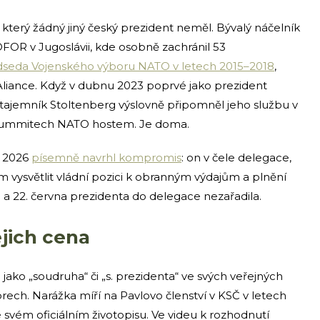
který žádný jiný český prezident neměl. Bývalý náčelník
OR v Jugoslávii, kde osobně zachránil 53
dseda Vojenského výboru NATO v letech 2015–2018
,
 Aliance. Když v dubnu 2023 poprvé jako prezident
í tajemník Stoltenberg výslovně připomněl jeho službu v
a summitech NATO hostem. Je doma.
a 2026
písemně navrhl kompromis
: on v čele delegace,
 vysvětlit vládní pozici k obranným výdajům a plnění
 a 22. června prezidenta do delegace nezařadila.
jich cena
ako „soudruha“ či „s. prezidenta“ ve svých veřejných
orech. Narážka míří na Pavlovo členství v KSČ v letech
 svém oficiálním životopisu. Ve videu k rozhodnutí