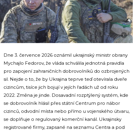
i
Dne 3. července 2026 oznámil ukrajinský ministr obrany
Mychajlo Fedorov, že vláda schválila jednotná pravidla
pro zapojení zahraničních dobrovolníků do ozbrojených
sil. Nejde o to, že by Ukrajina teprve teď otevírala dveře
cizincům, tisíce jich bojují v jejích řadách už od roku
2022. Změna je jinde. Dosavadní rozptýlený systém, kde
se dobrovolník hlásil přes státní Centrum pro nábor
cizinců, odvodní místa nebo přímo u vojenského útvaru,
se doplňuje o regulovaný komerční kanál. Ukrajinsky
registrované firmy, zapsané na seznamu Centra a pod