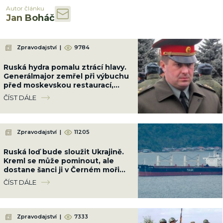
Autor článku
Jan Boháč
Zpravodajství
|
9784
Ruská hydra pomalu ztrácí hlavy.
Generálmajor zemřel při výbuchu
před moskevskou restaurací,
když slavil narozeniny šéfa
ČÍST DÁLE
vzdušných sil
Zpravodajství
|
11205
Ruská loď bude sloužit Ukrajině.
Kreml se může pominout, ale
dostane šanci ji v Černém moři
potopit
ČÍST DÁLE
Zpravodajství
|
7333