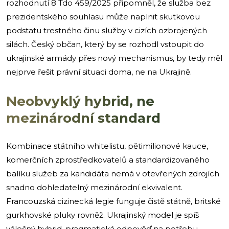
rozhodnutí 8 Tdo 459/2025 připomněl, že služba bez
prezidentského souhlasu může naplnit skutkovou
podstatu trestného činu služby v cizích ozbrojených
silách. Český občan, který by se rozhodl vstoupit do
ukrajinské armády přes nový mechanismus, by tedy měl
nejprve řešit právní situaci doma, ne na Ukrajině.
Neobvyklý hybrid, ne
mezinárodní standard
Kombinace státního whitelistu, pětimilionové kauce,
komerčních zprostředkovatelů a standardizovaného
balíku služeb za kandidáta nemá v otevřených zdrojích
snadno dohledatelný mezinárodní ekvivalent.
Francouzská cizinecká legie funguje čistě státně, britské
gurkhovské pluky rovněž. Ukrajinský model je spíš
válečný hybrid, pragmatická odpověď na potřebu