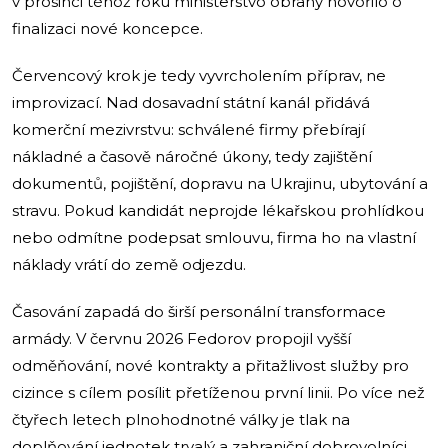
v prosinci téhož roku ministerstvo obrany hovořilo o
finalizaci nové koncepce.
Červencový krok je tedy vyvrcholením příprav, ne
improvizací. Nad dosavadní státní kanál přidává
komerční mezivrstvu: schválené firmy přebírají
nákladné a časově náročné úkony, tedy zajištění
dokumentů, pojištění, dopravu na Ukrajinu, ubytování a
stravu. Pokud kandidát neprojde lékařskou prohlídkou
nebo odmítne podepsat smlouvu, firma ho na vlastní
náklady vrátí do země odjezdu.
Časování zapadá do širší personální transformace
armády. V červnu 2026 Fedorov propojil vyšší
odměňování, nové kontrakty a přitažlivost služby pro
cizince s cílem posílit přetíženou první linii. Po více než
čtyřech letech plnohodnotné války je tlak na
doplňování jednotek trvalý a zahraniční dobrovolníci