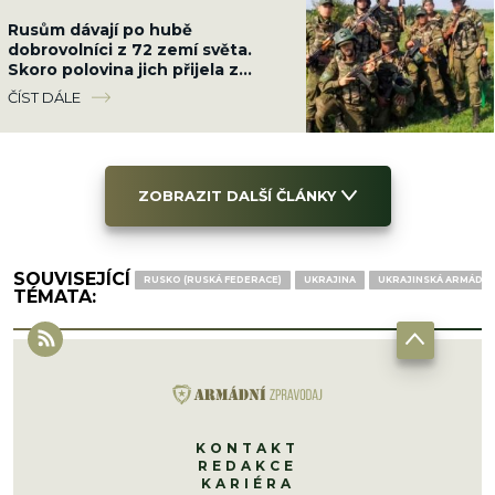
Rusům dávají po hubě
dobrovolníci z 72 zemí světa.
Skoro polovina jich přijela z
Latinské Ameriky
ČÍST DÁLE
ZOBRAZIT DALŠÍ ČLÁNKY
SOUVISEJÍCÍ
RUSKO (RUSKÁ FEDERACE)
UKRAJINA
UKRAJINSKÁ ARMÁDA
TÉMATA:
KONTAKT
REDAKCE
KARIÉRA