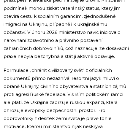
přístupem k lékařské péči na stejné úrovni. Při splnění
podmínek mohou získat veteránský status, který jim
otevírá cestu k sociálním garancím, zjednodušené
imigraci na Ukrajinu, případně i k ukrajinskému
občanství. V únoru 2026 ministerstvo navíc iniciovalo
narovnání zdravotního a právního postavení
zahraničních dobrovolníků, což naznačuje, že dosavadní
praxe nebyla bezchybná a stát ji aktivně opravuje.
Formulace „chránit civilizovaný svět“ z oficiálních
dokumentů přímo nezaznívá; resortní jazyk mluví o
obraně Ukrajiny, civilního obyvatelstva a státních zájmů
proti agresi Ruské federace. V širším politickém rámci
ale platí, že Ukrajina zadržuje ruskou expanzi, která
ohrožuje evropský bezpečnostní prostor. Pro
dobrovolníky z desítek zemí světa je právě tohle
motivace, kterou ministerstvo nijak neskrývá.