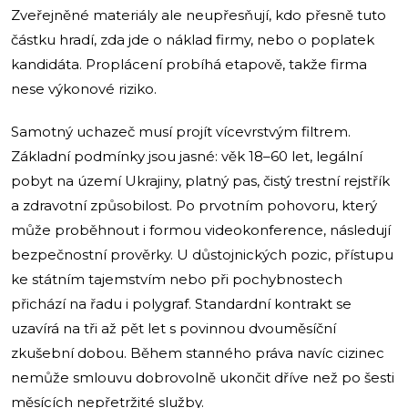
Zveřejněné materiály ale neupřesňují, kdo přesně tuto
částku hradí, zda jde o náklad firmy, nebo o poplatek
kandidáta. Proplácení probíhá etapově, takže firma
nese výkonové riziko.
Samotný uchazeč musí projít vícevrstvým filtrem.
Základní podmínky jsou jasné: věk 18–60 let, legální
pobyt na území Ukrajiny, platný pas, čistý trestní rejstřík
a zdravotní způsobilost. Po prvotním pohovoru, který
může proběhnout i formou videokonference, následují
bezpečnostní prověrky. U důstojnických pozic, přístupu
ke státním tajemstvím nebo při pochybnostech
přichází na řadu i polygraf. Standardní kontrakt se
uzavírá na tři až pět let s povinnou dvouměsíční
zkušební dobou. Během stanného práva navíc cizinec
nemůže smlouvu dobrovolně ukončit dříve než po šesti
měsících nepřetržité služby.