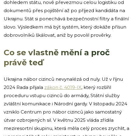
dohledem státu, nově převezmou celou logistiku od
dokumentů přes pojištění až po příjezd kandidáta na
Ukrajinu. Stát si ponechává bezpečnostní filtry a finální
slovo. Výsledkem má být systém, který dokáže přísun
dobrovolníků škálovat, aniž by povolil prověrky.
Co se vlastně mění a proč
právě teď
Ukrajina nábor cizinců nevynalézá od nuly. Už v říjnu
2024 Rada přijala
zákon č. 4019-IX
, který rozšířil
proceduru vstupu cizinců do armády, Státní služby
zvláštní komunikace i Národní gardy. V listopadu 2024
vzniklo Centrum pro nábor cizinců jako samostatný
útvar ozbrojených sil. V květnu 2025 vláda zřídila
meziresortní skupinu, která měla celý proces zrychlit, a