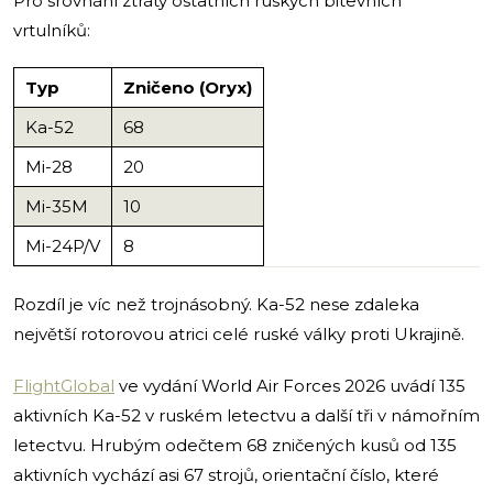
Pro srovnání ztráty ostatních ruských bitevních
vrtulníků:
Typ
Zničeno (Oryx)
Ka-52
68
Mi-28
20
Mi-35M
10
Mi-24P/V
8
Rozdíl je víc než trojnásobný. Ka-52 nese zdaleka
největší rotorovou atrici celé ruské války proti Ukrajině.
FlightGlobal
ve vydání World Air Forces 2026 uvádí 135
aktivních Ka-52 v ruském letectvu a další tři v námořním
letectvu. Hrubým odečtem 68 zničených kusů od 135
aktivních vychází asi 67 strojů, orientační číslo, které