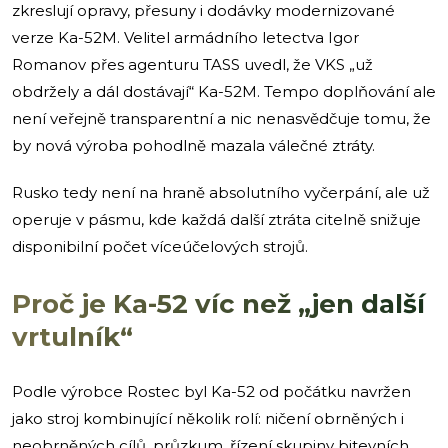
zkreslují opravy, přesuny i dodávky modernizované
verze Ka-52M. Velitel armádního letectva Igor
Romanov přes agenturu TASS uvedl, že VKS „už
obdržely a dál dostávají“ Ka-52M. Tempo doplňování ale
není veřejně transparentní a nic nenasvědčuje tomu, že
by nová výroba pohodlně mazala válečné ztráty.
Rusko tedy není na hraně absolutního vyčerpání, ale už
operuje v pásmu, kde každá další ztráta citelně snižuje
disponibilní počet víceúčelových strojů.
Proč je Ka-52 víc než „jen další
vrtulník“
Podle výrobce Rostec byl Ka-52 od počátku navržen
jako stroj kombinující několik rolí: ničení obrněných i
neobrněných cílů, průzkum, řízení skupiny bitevních