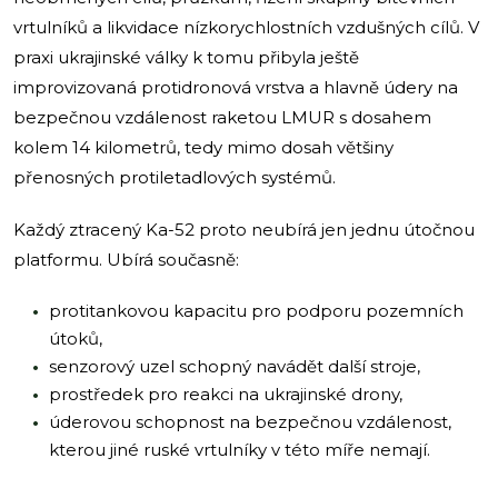
vrtulníků a likvidace nízkorychlostních vzdušných cílů. V
praxi ukrajinské války k tomu přibyla ještě
improvizovaná protidronová vrstva a hlavně údery na
bezpečnou vzdálenost raketou LMUR s dosahem
kolem 14 kilometrů, tedy mimo dosah většiny
přenosných protiletadlových systémů.
Každý ztracený Ka-52 proto neubírá jen jednu útočnou
platformu. Ubírá současně:
protitankovou kapacitu pro podporu pozemních
útoků,
senzorový uzel schopný navádět další stroje,
prostředek pro reakci na ukrajinské drony,
úderovou schopnost na bezpečnou vzdálenost,
kterou jiné ruské vrtulníky v této míře nemají.