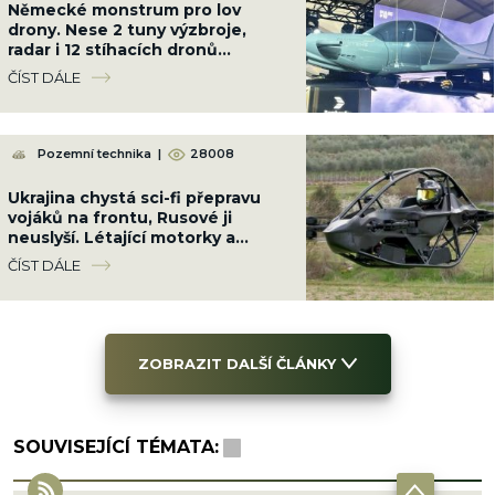
Německé monstrum pro lov
drony. Nese 2 tuny výzbroje,
radar i 12 stíhacích dronů
najednou
ČÍST DÁLE
Pozemní technika
|
28008
Ukrajina chystá sci-fi přepravu
vojáků na frontu, Rusové ji
neuslyší. Létající motorky a
„aerobuginy“ jsou za rohem
ČÍST DÁLE
ZOBRAZIT DALŠÍ ČLÁNKY
SOUVISEJÍCÍ TÉMATA: