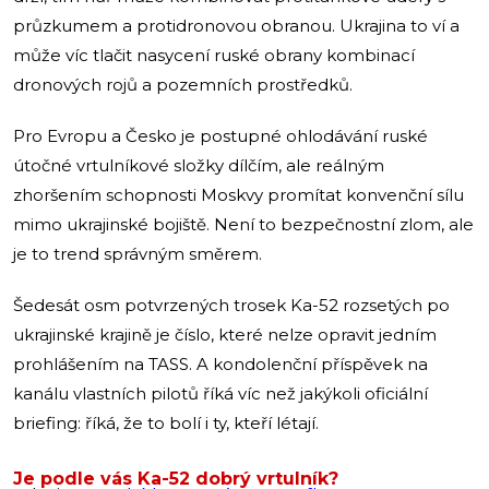
průzkumem a protidronovou obranou. Ukrajina to ví a
může víc tlačit nasycení ruské obrany kombinací
dronových rojů a pozemních prostředků.
Pro Evropu a Česko je postupné ohlodávání ruské
útočné vrtulníkové složky dílčím, ale reálným
zhoršením schopnosti Moskvy promítat konvenční sílu
mimo ukrajinské bojiště. Není to bezpečnostní zlom, ale
je to trend správným směrem.
Šedesát osm potvrzených trosek Ka-52 rozsetých po
ukrajinské krajině je číslo, které nelze opravit jedním
prohlášením na TASS. A kondolenční příspěvek na
kanálu vlastních pilotů říká víc než jakýkoli oficiální
briefing: říká, že to bolí i ty, kteří létají.
Je podle vás Ka-52 dobrý vrtulník?