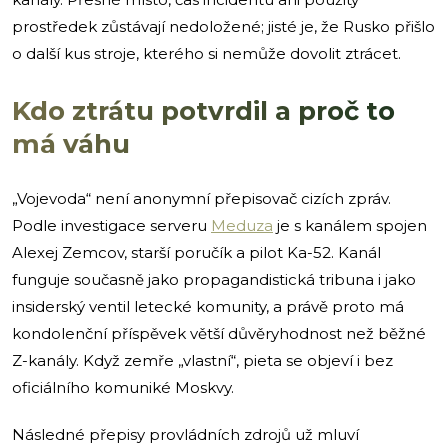
prostředek zůstávají nedoložené; jisté je, že Rusko přišlo
o další kus stroje, kterého si nemůže dovolit ztrácet.
Kdo ztrátu potvrdil a proč to
má váhu
„Vojevoda“ není anonymní přepisovač cizích zpráv.
Podle investigace serveru
Meduza
je s kanálem spojen
Alexej Zemcov, starší poručík a pilot Ka-52. Kanál
funguje současně jako propagandistická tribuna i jako
insiderský ventil letecké komunity, a právě proto má
kondolenční příspěvek větší důvěryhodnost než běžné
Z-kanály. Když zemře „vlastní“, pieta se objeví i bez
oficiálního komuniké Moskvy.
Následné přepisy provládních zdrojů už mluví