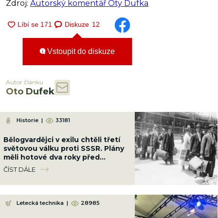
Zdroj:
Autorský komentář Oty Dufka
Diskuze
12
Vstoupit do diskuze
Autor článku
Oto Dufek
Historie
|
33181
Bělogvardějci v exilu chtěli třetí
světovou válku proti SSSR. Plány
měli hotové dva roky před
vznikem NATO
ČÍST DÁLE
Letecká technika
|
28985