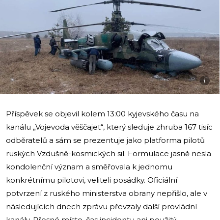
i
Příspěvek se objevil kolem 13:00 kyjevského času na
kanálu „Vojevoda věščajet“, který sleduje zhruba 167 tisíc
odběratelů a sám se prezentuje jako platforma pilotů
ruských Vzdušně-kosmických sil. Formulace jasně nesla
kondolenční význam a směřovala k jednomu
konkrétnímu pilotovi, veliteli posádky. Oficiální
potvrzení z ruského ministerstva obrany nepřišlo, ale v
následujících dnech zprávu převzaly další provládní
kanály. Přesné místo, čas incidentu ani použitý