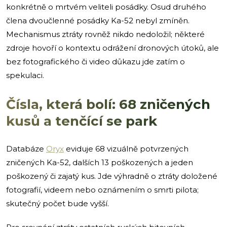
konkrétně o mrtvém veliteli posádky. Osud druhého
člena dvoučlenné posádky Ka-52 nebyl zmíněn.
Mechanismus ztráty rovněž nikdo nedoložil; některé
zdroje hovoří o kontextu odrážení dronových útoků, ale
bez fotografického či video důkazu jde zatím o
spekulaci.
Čísla, která bolí: 68 zničených
kusů a tenčící se park
Databáze
Oryx
eviduje 68 vizuálně potvrzených
zničených Ka-52, dalších 13 poškozených a jeden
poškozený či zajatý kus. Jde výhradně o ztráty doložené
fotografií, videem nebo oznámením o smrti pilota;
skutečný počet bude vyšší.