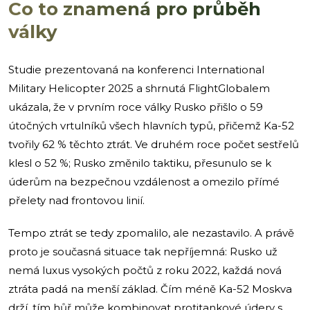
Co to znamená pro průběh
války
Studie prezentovaná na konferenci International
Military Helicopter 2025 a shrnutá FlightGlobalem
ukázala, že v prvním roce války Rusko přišlo o 59
útočných vrtulníků všech hlavních typů, přičemž Ka-52
tvořily 62 % těchto ztrát. Ve druhém roce počet sestřelů
klesl o 52 %; Rusko změnilo taktiku, přesunulo se k
úderům na bezpečnou vzdálenost a omezilo přímé
přelety nad frontovou linií.
Tempo ztrát se tedy zpomalilo, ale nezastavilo. A právě
proto je současná situace tak nepříjemná: Rusko už
nemá luxus vysokých počtů z roku 2022, každá nová
ztráta padá na menší základ. Čím méně Ka-52 Moskva
drží, tím hůř může kombinovat protitankové údery s