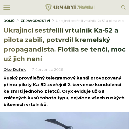
DOMŮ
ZPRAVODAJSTVÍ
Ukrajinci sestřelili vrtulník Ka-52 a pilota zabili
Ukrajinci sestřelili vrtulník Ka-52 a
pilota zabili, potvrdil kremelský
propagandista. Flotila se tenčí, moc
už jich není
Oto Dufek
7. července 2026
Ruský proválečný telegramový kanál provozovaný
přímo piloty Ka-52 zveřejnil 2. července kondolenci
ke smrti jednoho z letců. Oryx eviduje už 68
zničených kusů tohoto typu, nejvíc ze všech ruských
bitevních vrtulníků.