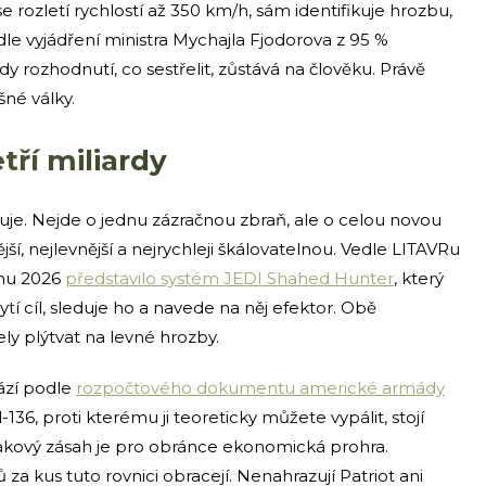
se rozletí rychlostí až 350 km/h, sám identifikuje hrozbu,
le vyjádření ministra Mychajla Fjodorova z 95 %
y rozhodnutí, co sestřelit, zůstává na člověku. Právě
né války.
tří miliardy
duje. Nejde o jednu zázračnou zbraň, ale o celou novou
ší, nejlevnější a nejrychleji škálovatelnou. Vedle LITAVRu
znu 2026
představilo systém JEDI Shahed Hunter
, který
tí cíl, sleduje ho a navede na něj efektor. Obě
ely plýtvat na levné hrozby.
hází podle
rozpočtového dokumentu americké armády
136, proti kterému ji teoreticky můžete vypálit, stojí
takový zásah je pro obránce ekonomická prohra.
 za kus tuto rovnici obracejí. Nenahrazují Patriot ani