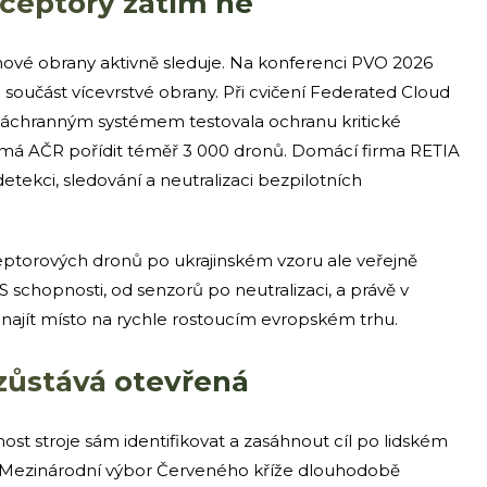
rceptory zatím ne
ové obrany aktivně sleduje. Na konferenci PVO 2026
součást vícevrstvé obrany. Při cvičení Federated Cloud
áchranným systémem testovala ochranu kritické
8 má AČR pořídit téměř 3 000 dronů. Domácí firma RETIA
tekci, sledování a neutralizaci bezpilotních
ptorových dronů po ukrajinském vzoru ale veřejně
 schopnosti, od senzorů po neutralizaci, a právě v
ajít místo na rychle rostoucím evropském trhu.
zůstává otevřená
ost stroje sám identifikovat a zasáhnout cíl po lidském
u. Mezinárodní výbor Červeného kříže dlouhodobě