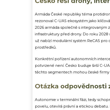
Česko řeší drony, inte
Armáda České republiky téma protidron
rezonoval C-UAS ekosystém jako klíčová 
2026 armáda společně s integrovaným z
infrastruktury před drony. Do roku 202
už nabízí modulární systém ReCAS pro de
prostředků.
Konkrétní pořízení autonomních interce
potvrzené není. Česko buduje širší C-UAS
těchto segmentech mohou české firmy n
Otázka odpovědnosti 
Autonomie v terminální fázi, tedy schopn
povelu, otevírá právní a etickou debat