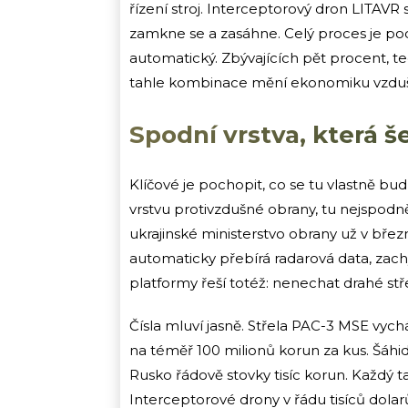
řízení stroj. Interceptorový dron LITAVR 
zamkne se a zasáhne. Celý proces je pod
automatický. Zbývajících pět procent, ted
tahle kombinace mění ekonomiku vzduš
Spodní vrstva, která še
Klíčové je pochopit, co se tu vlastně bu
vrstvu protivzdušné obrany, tu nejspodněj
ukrajinské ministerstvo obrany už v bře
automaticky přebírá radarová data, zachy
platformy řeší totéž: nenechat drahé stř
Čísla mluví jasně. Střela PAC-3 MSE vyc
na téměř 100 milionů korun za kus. Šáhid-
Rusko řádově stovky tisíc korun. Každý 
Interceptorové drony v řádu tisíců dolarů