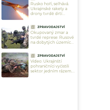
Rusko hoří, selhává.
Ukrajinské rakety a
drony tvrdě drtí
ruskou logistiku i
klíčovou
ZPRAVODAJSTVÍ
infrastrukturu, vojáci
Okupovaný zmar a
se nehnou
tvrdé represe: Rusové
na dobytých územích
kradou děti. Hrozí
kolaps dodávek
ZPRAVODAJSTVÍ
elektřiny i vody
Video: Ukrajinští
pohraničníci vyčistili
sektor jedním rázem.
Dělo, sklady, drony,
vše smetla brigáda
Ocelová Hranice