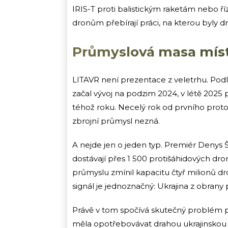
IRIS-T proti balistickým raketám nebo 
dronům přebírají práci, na kterou byly
Průmyslová masa míst
LITAVR není prezentace z veletrhu. Pod
začal vývoj na podzim 2024, v létě 2025
téhož roku. Necelý rok od prvního prot
zbrojní průmysl nezná.
A nejde jen o jeden typ. Premiér Denys 
dostávají přes 1 500 protišáhidových dr
průmyslu zmínil kapacitu čtyř milionů dro
signál je jednoznačný: Ukrajina z obran
Právě v tom spočívá skutečný problém p
měla opotřebovávat drahou ukrajinskou PV