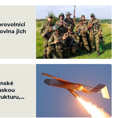
rovolníci
ovina jich
inské
ruskou
rukturu,