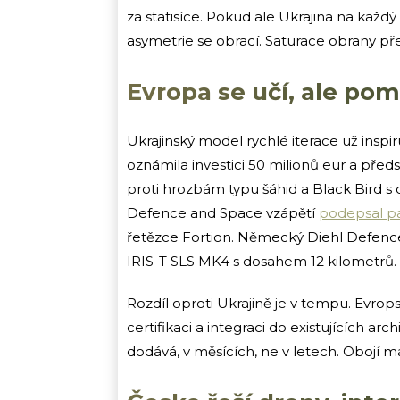
za statisíce. Pokud ale Ukrajina na každ
asymetrie se obrací. Saturace obrany př
Evropa se učí, ale po
Ukrajinský model rychlé iterace už inspi
oznámila investici 50 milionů eur a před
proti hrozbám typu šáhid a Black Bird s
Defence and Space vzápětí
podepsal pa
řetězce Fortion. Německý Diehl Defenc
IRIS-T SLS MK4 s dosahem 12 kilometrů.
Rozdíl oproti Ukrajině je v tempu. Evropsk
certifikaci a integraci do existujících arch
dodává, v měsících, ne v letech. Obojí m