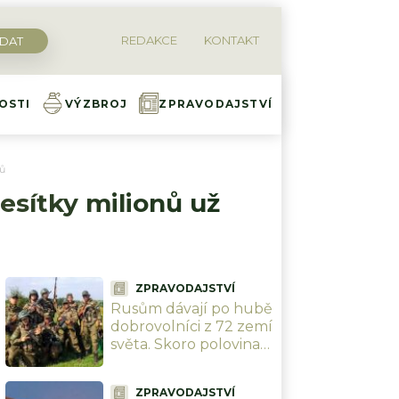
REDAKCE
KONTAKT
OSTI
VÝZBROJ
ZPRAVODAJSTVÍ
nů
desítky milionů už
ZPRAVODAJSTVÍ
Rusům dávají po hubě
dobrovolníci z 72 zemí
světa. Skoro polovina
jich přijela z Latinské
Ameriky
ZPRAVODAJSTVÍ