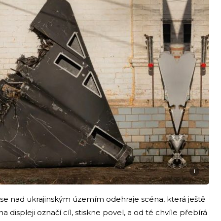
i
 se nad ukrajinským územím odehraje scéna, která ještě
displeji označí cíl, stiskne povel, a od té chvíle přebírá