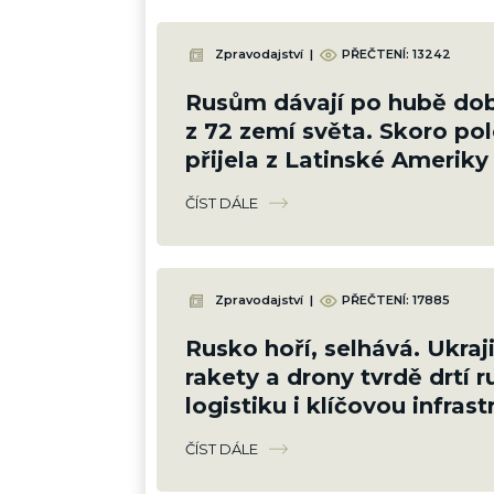
Zpravodajství
|
PŘEČTENÍ:
13242
Rusům dávají po hubě dob
z 72 zemí světa. Skoro pol
přijela z Latinské Ameriky
ČÍST DÁLE
Zpravodajství
|
PŘEČTENÍ:
17885
Rusko hoří, selhává. Ukraj
rakety a drony tvrdě drtí 
logistiku i klíčovou infrast
vojáci se nehnou
ČÍST DÁLE