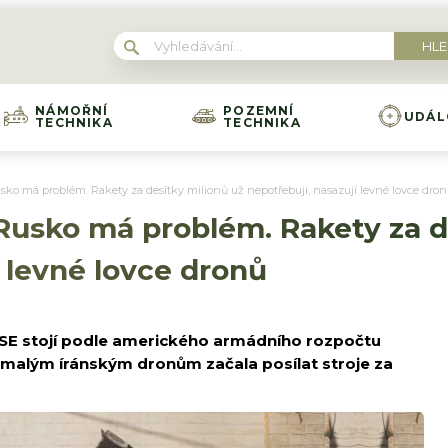
NÁMOŘNÍ
POZEMNÍ
UDÁL
TECHNIKA
TECHNIKA
Rusko má problém. Rakety za desítky milionů už nepotřebují, nasazují levné lovce dro
a Rusko má problém. Rakety za 
í levné lovce dronů
MSE stojí podle amerického armádního rozpočtu
pomalým íránským dronům začala posílat stroje za