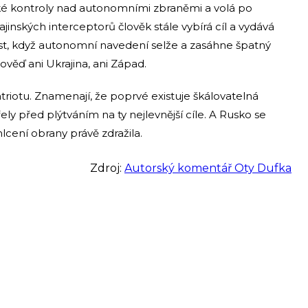
ké kontroly nad autonomními zbraněmi a volá po
inských interceptorů člověk stále vybírá cíl a vydává
t, když autonomní navedení selže a zasáhne špatný
věď ani Ukrajina, ani Západ.
riotu. Znamenají, že poprvé existuje škálovatelná
třely před plýtváním na ty nejlevnější cíle. A Rusko se
hlcení obrany právě zdražila.
Zdroj:
Autorský komentář Oty Dufka