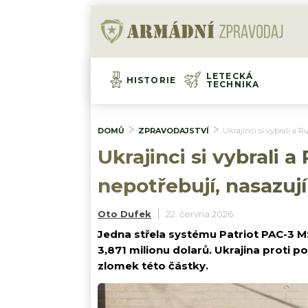
LETECKÁ
HISTORIE
TECHNIKA
DOMŮ
ZPRAVODAJSTVÍ
Ukrajinci si vybrali a 
Ukrajinci si vybrali 
nepotřebují, nasazuj
Oto Dufek
22. června 2026
Jedna střela systému Patriot PAC-3 
3,871 milionu dolarů. Ukrajina proti 
zlomek této částky.