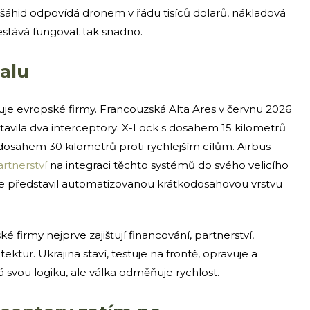
ý šáhid odpovídá dronem v řádu tisíců dolarů, nákladová
estává fungovat tak snadno.
malu
ruje evropské firmy. Francouzská Alta Ares v červnu 2026
stavila dva interceptory: X-Lock s dosahem 15 kilometrů
 dosahem 30 kilometrů proti rychlejším cílům. Airbus
rtnerství
na integraci těchto systémů do svého velicího
e představil automatizovanou krátkodosahovou vrstvu
é firmy nejprve zajišťují financování, partnerství,
itektur. Ukrajina staví, testuje na frontě, opravuje a
á svou logiku, ale válka odměňuje rychlost.