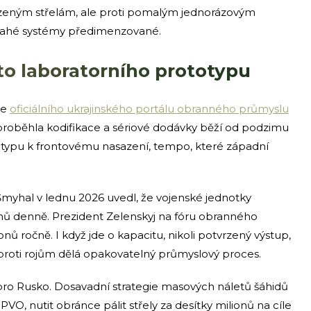
řízeným střelám, ale proti pomalým jednorázovým
 drahé systémy předimenzované.
o laboratorního prototypu
le
oficiálního ukrajinského portálu obranného průmyslu
 proběhla kodifikace a sériové dodávky běží od podzimu
otypu k frontovému nasazení, tempo, které západní
Šmyhal v lednu 2026 uvedl, že vojenské jednotky
onů denně. Prezident Zelenskyj na fóru obranného
nů ročně. I když jde o kapacitu, nikoli potvrzený výstup,
y proti rojům dělá opakovatelný průmyslový proces.
ro Rusko. Dosavadní strategie masových náletů šáhidů
O, nutit obránce pálit střely za desítky milionů na cíle