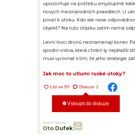
upozorňuje na potřebu smysluplné lids
nových mezinárodních pravidlech. U ukraj
povel k útoku. Kdo ale nese odpovědnos
objekt? Na tuto otázku zatím nemá odpo
Levní lovci dronů neznamenají konec Pat
spodní vrstva, která chrání ty nejdražší s
musí vyrovnat s tím, že jeho strategie za
Jak moc to utlumí ruské útoky?
Diskuze
2
Vstoupit do diskuze
Autor článku
Oto Dufek