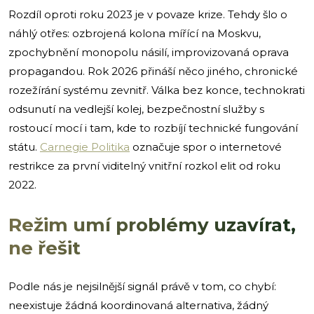
Rozdíl oproti roku 2023 je v povaze krize. Tehdy šlo o
náhlý otřes: ozbrojená kolona mířící na Moskvu,
zpochybnění monopolu násilí, improvizovaná oprava
propagandou. Rok 2026 přináší něco jiného, chronické
rozežírání systému zevnitř. Válka bez konce, technokrati
odsunutí na vedlejší kolej, bezpečnostní služby s
rostoucí mocí i tam, kde to rozbíjí technické fungování
státu.
Carnegie Politika
označuje spor o internetové
restrikce za první viditelný vnitřní rozkol elit od roku
2022.
Režim umí problémy uzavírat,
ne řešit
Podle nás je nejsilnější signál právě v tom, co chybí:
neexistuje žádná koordinovaná alternativa, žádný