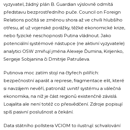
vyzyvatel, žádný plán B. Guardian výslovně odmítá
představu bezprostředního puče. Council on Foreign
Relations počítá se změnou shora až ve chvíli hlubšího
otřesu, ať už vojenské porážky, těžké ekonomické krize,
nebo fyzické neschopnosti Putina vládnout. Jako
potenciální systémové nástupce (ne aktivní vyzyvatele)
analytici OSW zmiňují jména Alexeje Ďumina, Kirijenko,
Sergeje Sobjanina či Dmitrije Patruševa.
Putinova moc zatím stojí na čtyřech pilířích:
bezpečnostní aparát a represe, fragmentace elit, které
si navzájem nevěří, patronáž uvnitř systému a válečná
ekonomika, na níž je část regionů existenčně závislá.
Loajalita ale není totéž co přesvědčení. Zdroje popisují
spíš pasivní poslušnost a čekání.
Data státního pollstera VCIOM to ilustrují: schvalování