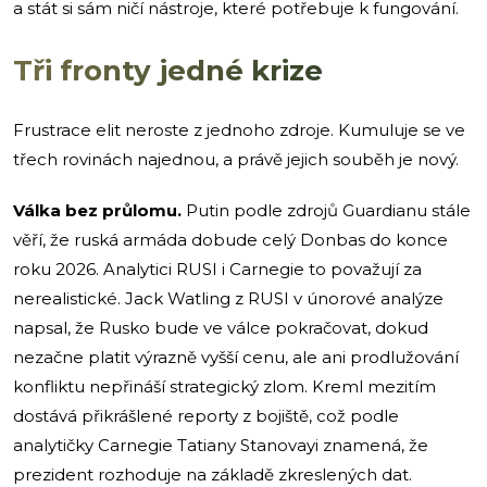
a stát si sám ničí nástroje, které potřebuje k fungování.
Tři fronty jedné krize
Frustrace elit neroste z jednoho zdroje. Kumuluje se ve
třech rovinách najednou, a právě jejich souběh je nový.
Válka bez průlomu.
Putin podle zdrojů Guardianu stále
věří, že ruská armáda dobude celý Donbas do konce
roku 2026. Analytici RUSI i Carnegie to považují za
nerealistické. Jack Watling z RUSI v únorové analýze
napsal, že Rusko bude ve válce pokračovat, dokud
nezačne platit výrazně vyšší cenu, ale ani prodlužování
konfliktu nepřináší strategický zlom. Kreml mezitím
dostává přikrášlené reporty z bojiště, což podle
analytičky Carnegie Tatiany Stanovayi znamená, že
prezident rozhoduje na základě zkreslených dat.