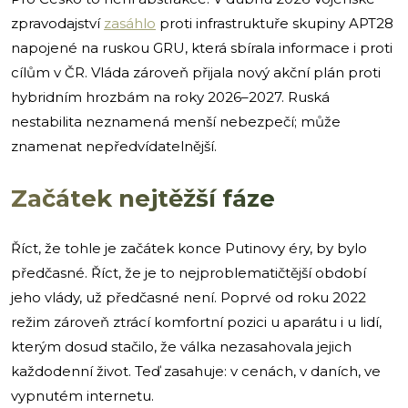
zpravodajství
zasáhlo
proti infrastruktuře skupiny APT28
napojené na ruskou GRU, která sbírala informace i proti
cílům v ČR. Vláda zároveň přijala nový akční plán proti
hybridním hrozbám na roky 2026–2027. Ruská
nestabilita neznamená menší nebezpečí; může
znamenat nepředvídatelnější.
Začátek nejtěžší fáze
Říct, že tohle je začátek konce Putinovy éry, by bylo
předčasné. Říct, že je to nejproblematičtější období
jeho vlády, už předčasné není. Poprvé od roku 2022
režim zároveň ztrácí komfortní pozici u aparátu i u lidí,
kterým dosud stačilo, že válka nezasahovala jejich
každodenní život. Teď zasahuje: v cenách, v daních, ve
vypnutém internetu.