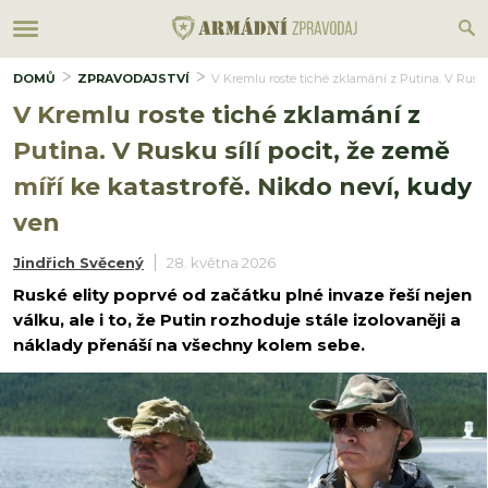
DOMŮ
ZPRAVODAJSTVÍ
V Kremlu roste tiché zklamání z Putina. V Rusku 
V Kremlu roste tiché zklamání z
Putina. V Rusku sílí pocit, že země
míří ke katastrofě. Nikdo neví, kudy
ven
Jindřich Svěcený
28. května 2026
Ruské elity poprvé od začátku plné invaze řeší nejen
válku, ale i to, že Putin rozhoduje stále izolovaněji a
náklady přenáší na všechny kolem sebe.