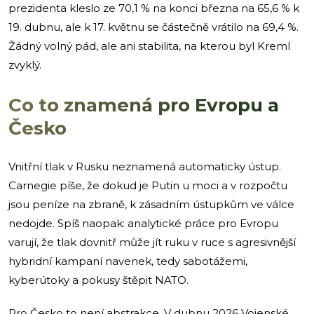
prezidenta kleslo ze 70,1 % na konci března na 65,6 % k
19. dubnu, ale k 17. květnu se částečně vrátilo na 69,4 %.
Žádný volný pád, ale ani stabilita, na kterou byl Kreml
zvyklý.
Co to znamená pro Evropu a
Česko
Vnitřní tlak v Rusku neznamená automaticky ústup.
Carnegie píše, že dokud je Putin u moci a v rozpočtu
jsou peníze na zbraně, k zásadním ústupkům ve válce
nedojde. Spíš naopak: analytické práce pro Evropu
varují, že tlak dovnitř může jít ruku v ruce s agresivnější
hybridní kampaní navenek, tedy sabotážemi,
kyberútoky a pokusy štěpit NATO.
Pro Česko to není abstrakce. V dubnu 2026 Vojenské