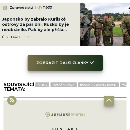
Zpravodajství
|
11933
Japonsko by zabralo Kurilské
ostrovy za pár dní, Rusko by je
neubránilo. Pak by ale přišla
odveta, která všechno mění
ČÍST DÁLE
ZOBRAZIT DALŠÍ ČLÁNKY
SOUVISEJÍCÍ
KREML
RUSKÁ ARMÁDA
RUSKO (RUSKÁ FEDERACE)
VÁLK
TÉMATA:
KONTAKT