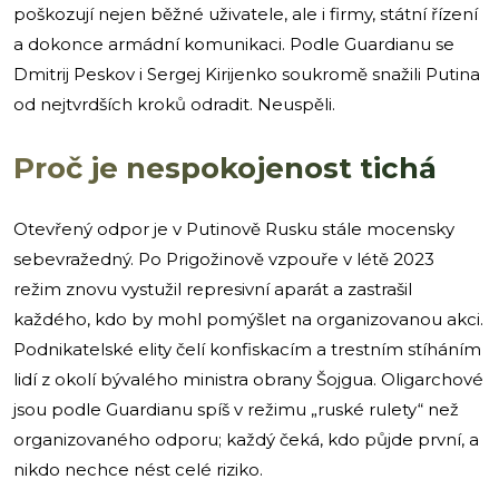
poškozují nejen běžné uživatele, ale i firmy, státní řízení
a dokonce armádní komunikaci. Podle Guardianu se
Dmitrij Peskov i Sergej Kirijenko soukromě snažili Putina
od nejtvrdších kroků odradit. Neuspěli.
Proč je nespokojenost tichá
Otevřený odpor je v Putinově Rusku stále mocensky
sebevražedný. Po Prigožinově vzpouře v létě 2023
režim znovu vystužil represivní aparát a zastrašil
každého, kdo by mohl pomýšlet na organizovanou akci.
Podnikatelské elity čelí konfiskacím a trestním stíháním
lidí z okolí bývalého ministra obrany Šojgua. Oligarchové
jsou podle Guardianu spíš v režimu „ruské rulety“ než
organizovaného odporu; každý čeká, kdo půjde první, a
nikdo nechce nést celé riziko.