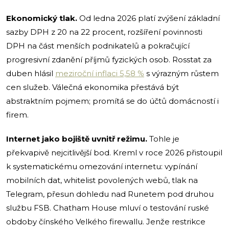
Ekonomický tlak.
Od ledna 2026 platí zvýšení základní
sazby DPH z 20 na 22 procent, rozšíření povinnosti
DPH na část menších podnikatelů a pokračující
progresivní zdanění příjmů fyzických osob. Rosstat za
duben hlásil
meziroční inflaci 5,58 %
s výrazným růstem
cen služeb. Válečná ekonomika přestává být
abstraktním pojmem; promítá se do účtů domácností i
firem.
Internet jako bojiště uvnitř režimu.
Tohle je
překvapivě nejcitlivější bod. Kreml v roce 2026 přistoupil
k systematickému omezování internetu: vypínání
mobilních dat, whitelist povolených webů, tlak na
Telegram, přesun dohledu nad Runetem pod druhou
službu FSB. Chatham House mluví o testování ruské
obdoby čínského Velkého firewallu. Jenže restrikce