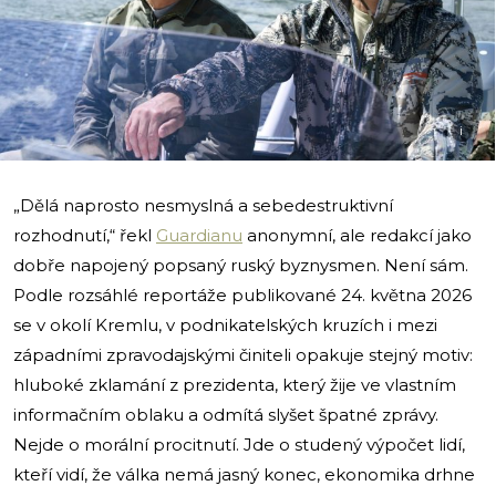
i
„Dělá naprosto nesmyslná a sebedestruktivní
rozhodnutí,“ řekl
Guardianu
anonymní, ale redakcí jako
dobře napojený popsaný ruský byznysmen. Není sám.
Podle rozsáhlé reportáže publikované 24. května 2026
se v okolí Kremlu, v podnikatelských kruzích i mezi
západními zpravodajskými činiteli opakuje stejný motiv:
hluboké zklamání z prezidenta, který žije ve vlastním
informačním oblaku a odmítá slyšet špatné zprávy.
Nejde o morální procitnutí. Jde o studený výpočet lidí,
kteří vidí, že válka nemá jasný konec, ekonomika drhne