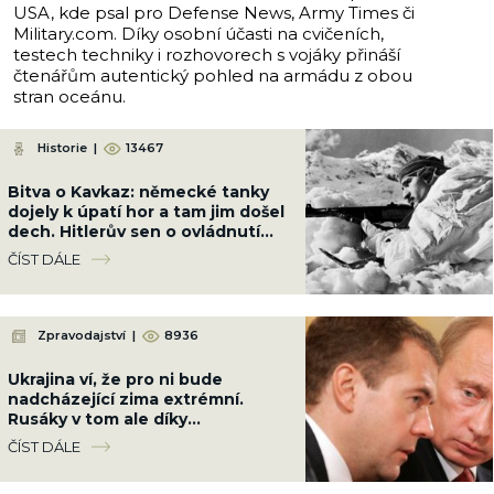
USA, kde psal pro Defense News, Army Times či
Military.com. Díky osobní účasti na cvičeních,
testech techniky i rozhovorech s vojáky přináší
čtenářům autentický pohled na armádu z obou
stran oceánu.
Historie
|
13467
Bitva o Kavkaz: německé tanky
dojely k úpatí hor a tam jim došel
dech. Hitlerův sen o ovládnutí
světa narazil na nezdolný odpor
ČÍST DÁLE
Zpravodajství
|
8936
Ukrajina ví, že pro ni bude
nadcházející zima extrémní.
Rusáky v tom ale díky
Nizozemsku pořádně vykoupe
ČÍST DÁLE