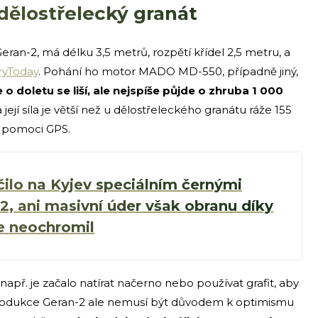
 dělostřelecký granát
ran-2, má délku 3,5 metrů, rozpětí křídel 2,5 metru, a
aryToday
. Pohání ho motor MADO MD-550, případně jiný,
 o doletu se liší, ale nejspíše půjde o zhruba 1 000
 její síla je větší než u dělostřeleckého granátu ráže 155
a pomoci GPS.
ilo na Kyjev speciálním černými
2, ani masivní úder však obranu díky
e neochromil
např. je začalo natírat načerno nebo používat grafit, aby
 produkce Geran-2 ale nemusí být důvodem k optimismu