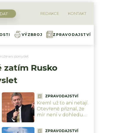
REDAKCE
KONTAKT
OSTI
VÝZBROJ
ZPRAVODAJSTVÍ
může ani pomyslet
ě zatím Rusko
slet
ZPRAVODAJSTVÍ
Kreml už to ani netají.
Otevřeně přiznal, že
mír není v dohledu.
Rusy vyzývá, aby se
připravili na dlouhou
ZPRAVODAJSTVÍ
válku