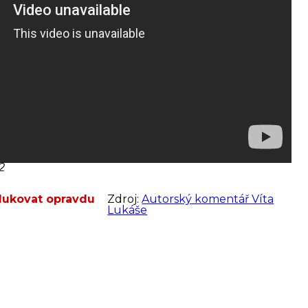
2
dukovat opravdu
Zdroj:
Autorský komentář Víta
Lukáše