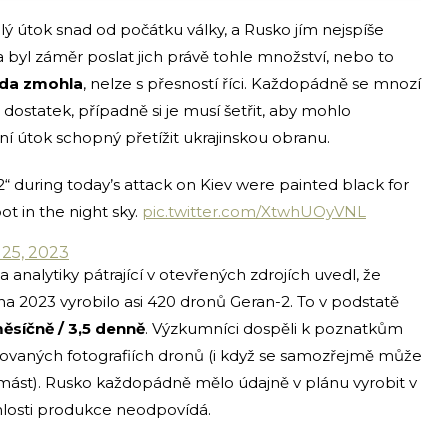
hlý útok snad od počátku války, a Rusko jím nejspíše
 byl záměr poslat jich právě tohle množství, nebo to
áda zmohla
, nelze s přesností říci. Každopádně se mnozí
ostatek, případně si je musí šetřit, aby mohlo
í útok schopný přetížit ukrajinskou obranu.
“ during today’s attack on Kiev were painted black for
ot in the night sky.
pic.twitter.com/XtwhUOyVNL
25, 2023
 analytiky pátrající v otevřených zdrojích uvedl, že
a 2023 vyrobilo asi 420 dronů Geran-2. To v podstatě
ěsíčně / 3,5 denně
. Výzkumníci dospěli k poznatkům
kovaných fotografiích dronů (i když se samozřejmě může
 zmást). Rusko každopádně mělo údajně v plánu vyrobit v
hlosti produkce neodpovídá.