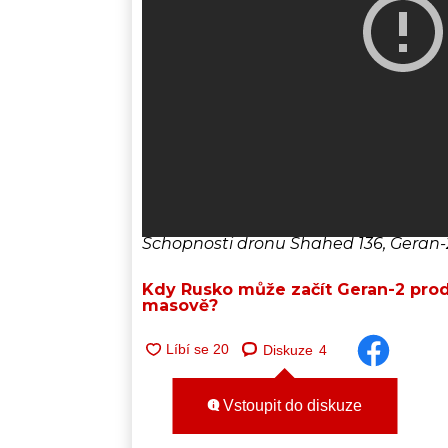
Schopnosti dronu Shahed 136, Geran-
Kdy Rusko může začít Geran-2 pro
masově?
Diskuze
4
Vstoupit do diskuze