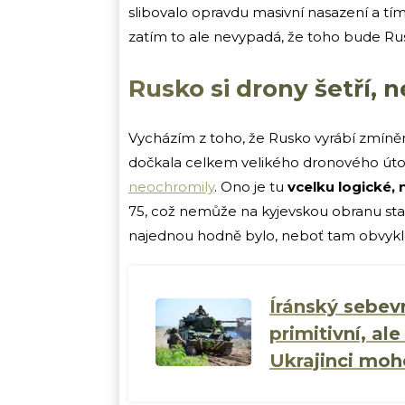
slibovalo opravdu masivní nasazení a tím 
zatím to ale nevypadá, že toho bude R
Rusko si drony šetří, 
Vycházím z toho, že Rusko vyrábí zmíněn
dočkala celkem velikého dronového úto
neochromily
. Ono je tu
vcelku logické,
75, což nemůže na kyjevskou obranu stač
najednou hodně bylo, neboť tam obvykle
Íránský sebev
primitivní, al
Ukrajinci mo