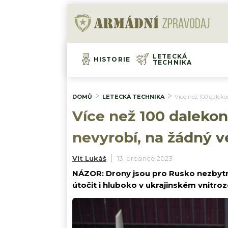
LETECKÁ
HISTORIE
TECHNIKA
DOMŮ
LETECKÁ TECHNIKA
Více než 100 dalek
Více než 100 daleko
nevyrobí, na žádný 
Vít Lukáš
13. prosince 2023
NÁZOR: Drony jsou pro Rusko nezbytn
útočit i hluboko v ukrajinském vnitro