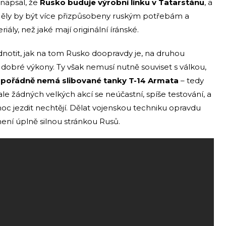
napsal, že
Rusko buduje výrobní linku v Tatarstánu
, a
 Měly by být více přizpůsobeny ruským potřebám a
iály, než jaké mají originální íránské.
notit, jak na tom Rusko doopravdy je, na druhou
š dobré výkony. Ty však nemusí nutně souviset s válkou,
 pořádně nemá slibované tanky T-14 Armata
– tedy
 ale žádných velkých akcí se neúčastní, spíše testování, a
oc jezdit nechtějí. Dělat vojenskou techniku opravdu
není úplně silnou stránkou Rusů.