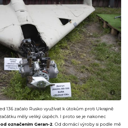
i
 136 začalo Rusko využívat k útokům proti Ukrajině
začátku měly veliký úspěch. I proto se je nakonec
 pod označením Geran-2
. Od domácí výroby si podle mě