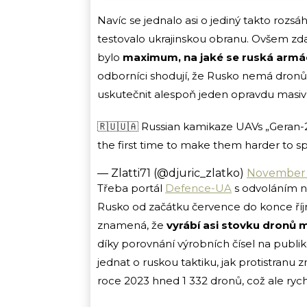
Navíc se jednalo asi o jediný takto rozsá
testovalo ukrajinskou obranu. Ovšem zda
bylo
maximum, na jaké se ruská arm
odborníci shodují, že Rusko nemá dronů d
uskutečnit alespoň jeden opravdu masivn
🇷🇺🇺🇦 Russian kamikaze UAVs „Geran-2
the first time to make them harder to sp
— Zlatti71 (@djuric_zlatko)
November 
Třeba portál
Defence-UA
s odvoláním na
Rusko od začátku července do konce říjn
znamená, že
vyrábí asi stovku dronů m
díky porovnání výrobních čísel na publi
jednat o ruskou taktiku, jak protistranu
roce 2023 hned 1 332 dronů, což ale ryc