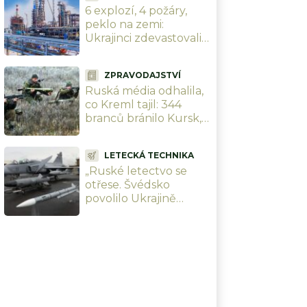
6 explozí, 4 požáry,
peklo na zemi:
Ukrajinci zdevastovali
jednu z pěti
největších ruských
ZPRAVODAJSTVÍ
rafinerií 700 km od
Ruská média odhalila,
hranic i lodě FSB
co Kreml tajil: 344
branců bránilo Kursk,
většina se domů
nevrátila. Ukrajinci je
LETECKÁ TECHNIKA
pohřbili
„Ruské letectvo se
otřese. Švédsko
povolilo Ukrajině
používat Meteory.“
Střely, kterým žádné
letadlo neunikne