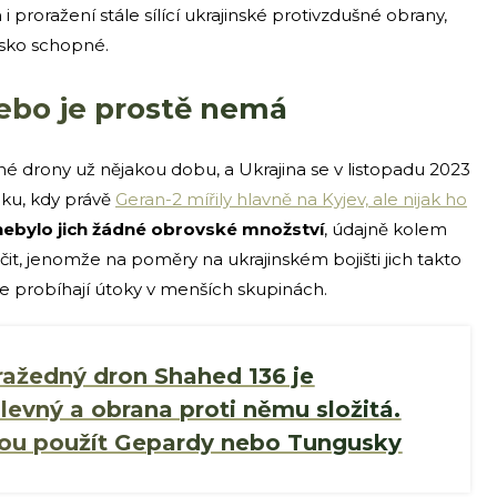
i proražení stále sílící ukrajinské protivzdušné obrany,
usko schopné.
nebo je prostě nemá
é drony už nějakou dobu, a Ukrajina se v listopadu 2023
ku, kdy právě
Geran-2 mířily hlavně na Kyjev, ale nijak ho
 nebylo jich žádné obrovské množství
, údajně kolem
it, jenomže na poměry na ukrajinském bojišti jich takto
 probíhají útoky v menších skupinách.
ražedný dron Shahed 136 je
e levný a obrana proti němu složitá.
hou použít Gepardy nebo Tungusky