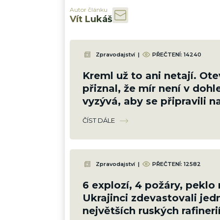
Autor článku
Vít Lukáš
Zpravodajství
|
PŘEČTENÍ:
14240
Kreml už to ani netají. Ot
přiznal, že mír není v doh
vyzývá, aby se připravili 
válku
ČÍST DÁLE
Zpravodajství
|
PŘEČTENÍ:
12582
6 explozí, 4 požáry, peklo
Ukrajinci zdevastovali jed
největších ruských rafiner