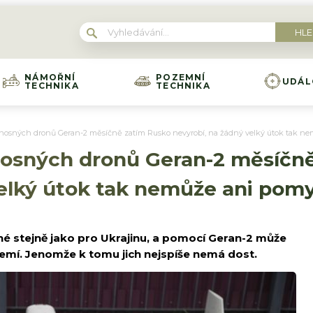
NÁMOŘNÍ
POZEMNÍ
UDÁL
TECHNIKA
TECHNIKA
onosných dronů Geran-2 měsíčně zatím Rusko nevyrobí, na žádný velký útok tak ne
nosných dronů Geran-2 měsíčn
velký útok tak nemůže ani pomy
é stejně jako pro Ukrajinu, a pomocí Geran-2 může
zemí. Jenomže k tomu jich nejspíše nemá dost.