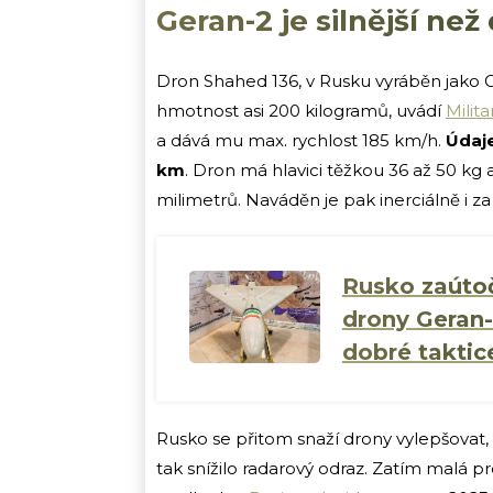
Geran-2 je silnější než
Dron Shahed 136, v Rusku vyráběn jako Ge
hmotnost asi 200 kilogramů, uvádí
Milit
a dává mu max. rychlost 185 km/h.
Údaje
km
. Dron má hlavici těžkou 36 až 50 kg a
milimetrů. Naváděn je pak inerciálně i z
Rusko zaútoč
drony Geran-
dobré taktic
Rusko se přitom snaží drony vylepšovat, 
tak snížilo radarový odraz. Zatím malá