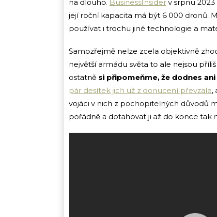
na dlouho.
BusinessInsider
v srpnu 2023 
její roční kapacita má být 6 000 dronů.
používat i trochu jiné technologie a mater
Samozřejmě nelze zcela objektivně zhod
největší armádu světa to ale nejsou příli
ostatně
si připomeňme, že dodnes ani
pár desítek jich už z donucení převzala
,
vojáci v nich z pochopitelných důvodů m
pořádně a dotahovat ji až do konce tak 