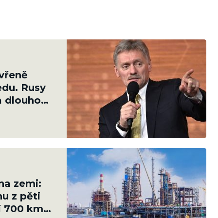
evřeně
ledu. Rusy
na dlouhou
 na zemi:
nu z pěti
ií 700 km