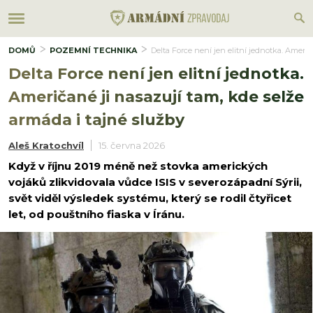
DOMŮ
POZEMNÍ TECHNIKA
Delta Force není jen elitní jednotka. Američ
Delta Force není jen elitní jednotka.
Američané ji nasazují tam, kde selže
armáda i tajné služby
Aleš Kratochvíl
15. června 2026
Když v říjnu 2019 méně než stovka amerických
vojáků zlikvidovala vůdce ISIS v severozápadní Sýrii,
svět viděl výsledek systému, který se rodil čtyřicet
let, od pouštního fiaska v Íránu.