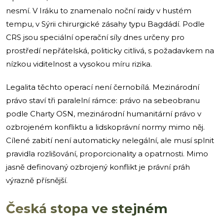
nesmí. V Iráku to znamenalo noční raidy v hustém
tempu, v Sýrii chirurgické zásahy typu Bagdádí. Podle
CRS jsou speciální operační síly dnes určeny pro
prostředí nepřátelská, politicky citlivá, s požadavkem na
nízkou viditelnost a vysokou míru rizika.
Legalita těchto operací není černobílá. Mezinárodní
právo staví tři paralelní rámce: právo na sebeobranu
podle Charty OSN, mezinárodní humanitární právo v
ozbrojeném konfliktu a lidskoprávní normy mimo něj.
Cílené zabití není automaticky nelegální, ale musí splnit
pravidla rozlišování, proporcionality a opatrnosti. Mimo
jasně definovaný ozbrojený konflikt je právní práh
výrazně přísnější.
Česká stopa ve stejném