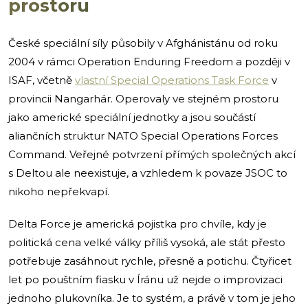
prostoru
České speciální síly působily v Afghánistánu od roku
2004 v rámci Operation Enduring Freedom a později v
ISAF, včetně
vlastní Special Operations Task Force
v
provincii Nangarhár. Operovaly ve stejném prostoru
jako americké speciální jednotky a jsou součástí
aliančních struktur NATO Special Operations Forces
Command. Veřejné potvrzení přímých společných akcí
s Deltou ale neexistuje, a vzhledem k povaze JSOC to
nikoho nepřekvapí.
Delta Force je americká pojistka pro chvíle, kdy je
politická cena velké války příliš vysoká, ale stát přesto
potřebuje zasáhnout rychle, přesně a potichu. Čtyřicet
let po pouštním fiasku v Íránu už nejde o improvizaci
jednoho plukovníka. Je to systém, a právě v tom je jeho