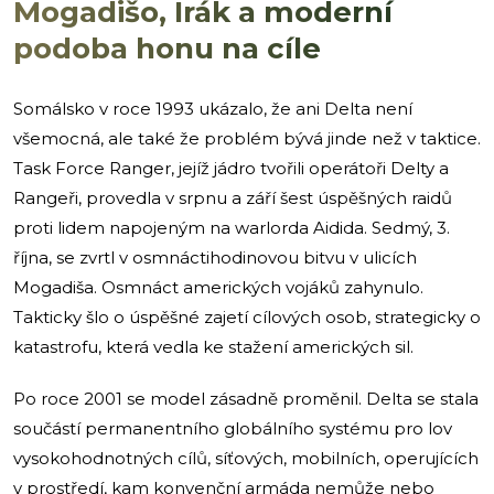
Mogadišo, Irák a moderní
podoba honu na cíle
Somálsko v roce 1993 ukázalo, že ani Delta není
všemocná, ale také že problém bývá jinde než v taktice.
Task Force Ranger, jejíž jádro tvořili operátoři Delty a
Rangeři, provedla v srpnu a září šest úspěšných raidů
proti lidem napojeným na warlorda Aidida. Sedmý, 3.
října, se zvrtl v osmnáctihodinovou bitvu v ulicích
Mogadiša. Osmnáct amerických vojáků zahynulo.
Takticky šlo o úspěšné zajetí cílových osob, strategicky o
katastrofu, která vedla ke stažení amerických sil.
Po roce 2001 se model zásadně proměnil. Delta se stala
součástí permanentního globálního systému pro lov
vysokohodnotných cílů, síťových, mobilních, operujících
v prostředí, kam konvenční armáda nemůže nebo