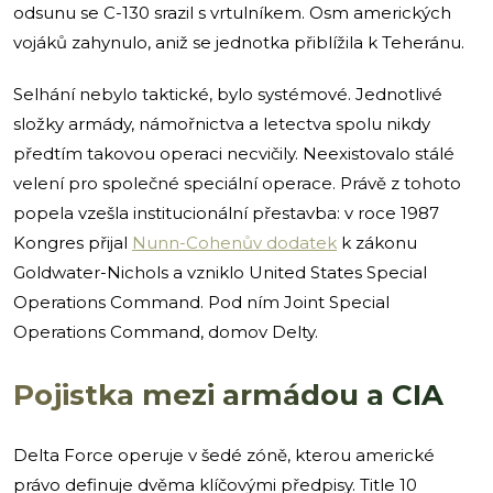
odsunu se C-130 srazil s vrtulníkem. Osm amerických
vojáků zahynulo, aniž se jednotka přiblížila k Teheránu.
Selhání nebylo taktické, bylo systémové. Jednotlivé
složky armády, námořnictva a letectva spolu nikdy
předtím takovou operaci necvičily. Neexistovalo stálé
velení pro společné speciální operace. Právě z tohoto
popela vzešla institucionální přestavba: v roce 1987
Kongres přijal
Nunn-Cohenův dodatek
k zákonu
Goldwater-Nichols a vzniklo United States Special
Operations Command. Pod ním Joint Special
Operations Command, domov Delty.
Pojistka mezi armádou a CIA
Delta Force operuje v šedé zóně, kterou americké
právo definuje dvěma klíčovými předpisy. Title 10