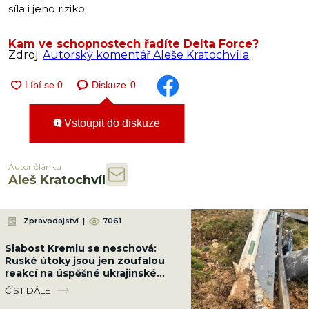
síla i jeho riziko.
Kam ve schopnostech řadíte Delta Force?
Zdroj:
Autorský komentář Aleše Kratochvíla
Diskuze
0
Vstoupit do diskuze
Autor článku
Aleš Kratochvíl
Zpravodajství
|
7061
Slabost Kremlu se neschová:
Ruské útoky jsou jen zoufalou
reakcí na úspěšné ukrajinské
údery v zázemí
ČÍST DÁLE