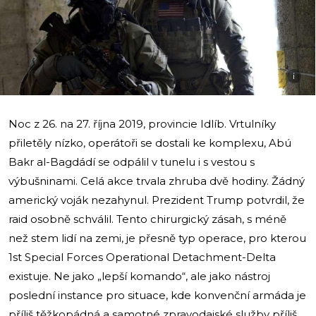
i
Noc z 26. na 27. října 2019, provincie Idlíb. Vrtulníky
přiletěly nízko, operátoři se dostali ke komplexu, Abú
Bakr al-Bagdádí se odpálil v tunelu i s vestou s
výbušninami. Celá akce trvala zhruba dvě hodiny. Žádný
americký voják nezahynul. Prezident Trump potvrdil, že
raid osobně schválil. Tento chirurgický zásah, s méně
než stem lidí na zemi, je přesně typ operace, pro kterou
1st Special Forces Operational Detachment-Delta
existuje. Ne jako „lepší komando“, ale jako nástroj
poslední instance pro situace, kde konvenční armáda je
příliš těžkopádná a samotné zpravodajské služby příliš