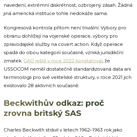
navedení, extrémní diskrétnost, ozbrojený zásah. Žádná
jiná americká instituce tohle nedokáže sama.
Kongresová kontrola přitom není triviální. Výbory pro
obranu dohlížejí na vojenské operace, výbory pro
zpravodajské služby na covert action. Když operace
spadá do obou kategorií současně, vzniká jurisdikční
zmatek.
GAO ještě v roce 2022 konstatoval
, že
USSOCOM neměl dostatečně standardizovaná data ani
terminologii pro své velitelské struktury, v roce 2021 jich
existovalo 28 aktivních současně.
Beckwithův odkaz: proč
zrovna britský SAS
Charles Beckwith strávil v letech 1962–1963 rok jako