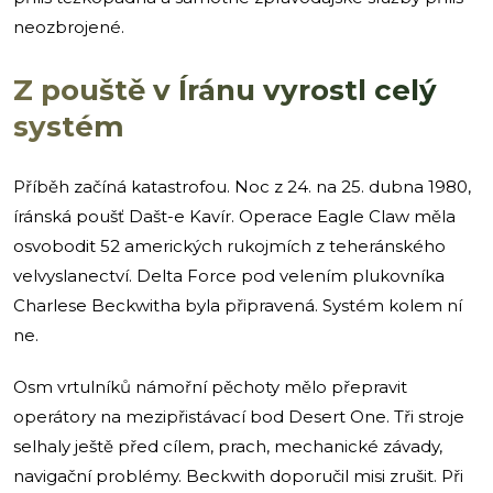
neozbrojené.
Z pouště v Íránu vyrostl celý
systém
Příběh začíná katastrofou. Noc z 24. na 25. dubna 1980,
íránská poušť Dašt-e Kavír. Operace Eagle Claw měla
osvobodit 52 amerických rukojmích z teheránského
velvyslanectví. Delta Force pod velením plukovníka
Charlese Beckwitha byla připravená. Systém kolem ní
ne.
Osm vrtulníků námořní pěchoty mělo přepravit
operátory na mezipřistávací bod Desert One. Tři stroje
selhaly ještě před cílem, prach, mechanické závady,
navigační problémy. Beckwith doporučil misi zrušit. Při