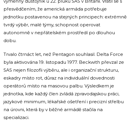
výměnný důstojník u 22. pluku SAS v Británii. Vrátil se s
přesvědčením, že americká armáda potřebuje
jednotku postavenou na stejných principech: extrémně
tvrdý výběr, malé týmy, schopnost operovat
autonomně v nepřátelském prostředí po dlouhou
dobu.
Trvalo čtrnáct let, než Pentagon souhlasil. Delta Force
byla aktivována 19. listopadu 1977. Beckwith převzal ze
SAS nejen filozofii výběru, ale i organizační strukturu,
eskadry místo rot, důraz na individuální dovednosti
operátorů místo na masovou palbu. Výsledkem je
jednotka, kde každý člen zvládá zpravodajskou práci,
jazykové minimum, lékařské ošetření i precizní střelbu
na úrovni, která by v běžné armádě stačila na
specializaci.