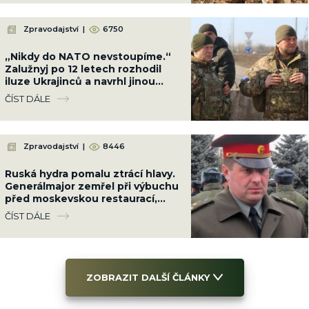
Zpravodajství
|
6750
„Nikdy do NATO nevstoupíme.“
Zalužnyj po 12 letech rozhodil
iluze Ukrajinců a navrhl jinou
cestu, ale ani ta se Rusům nelíbí
ČÍST DÁLE
Zpravodajství
|
8446
Ruská hydra pomalu ztrácí hlavy.
Generálmajor zemřel při výbuchu
před moskevskou restaurací,
když slavil narozeniny šéfa
ČÍST DÁLE
vzdušných sil
ZOBRAZIT DALŠÍ ČLÁNKY