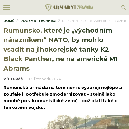
DOMŮ
POZEMNÍ TECHNIKA
Rumunsko, které je „východním nárazníkem
Rumunsko, které je „východním
nárazníkem“ NATO, by mohlo
vsadit na jihokorejské tanky K2
Black Panther, ne na americké M1
Abrams
Vít Lukáš
13. listopadu 2024
Rumunská armáda na tom není s výzbrojí nejlépe a
zoufale ji potřebuje zmodernizovat – stejně jako
mnohé postkomunistické země – což platí také o
tankovém vojsku.