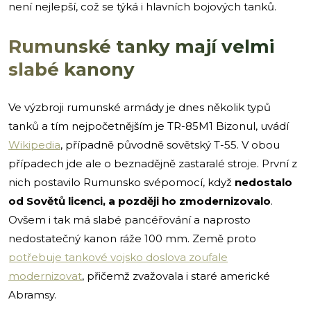
není nejlepší, což se týká i hlavních bojových tanků.
Rumunské tanky mají velmi
slabé kanony
Ve výzbroji rumunské armády je dnes několik typů
tanků a tím nejpočetnějším je TR-85M1 Bizonul, uvádí
Wikipedia
, případně původně sovětský T-55. V obou
případech jde ale o beznadějně zastaralé stroje. První z
nich postavilo Rumunsko svépomocí, když
nedostalo
od Sovětů licenci, a později ho zmodernizovalo
.
Ovšem i tak má slabé pancéřování a naprosto
nedostatečný kanon ráže 100 mm. Země proto
potřebuje tankové vojsko doslova zoufale
modernizovat
, přičemž zvažovala i staré americké
Abramsy.