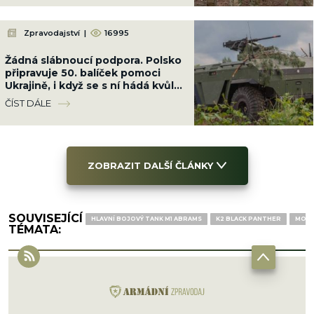
Zpravodajství
|
16995
Žádná slábnoucí podpora. Polsko
připravuje 50. balíček pomoci
Ukrajině, i když se s ní hádá kvůli
Banderovi
ČÍST DÁLE
ZOBRAZIT DALŠÍ ČLÁNKY
SOUVISEJÍCÍ
HLAVNÍ BOJOVÝ TANK M1 ABRAMS
K2 BLACK PANTHER
MODE
TÉMATA: