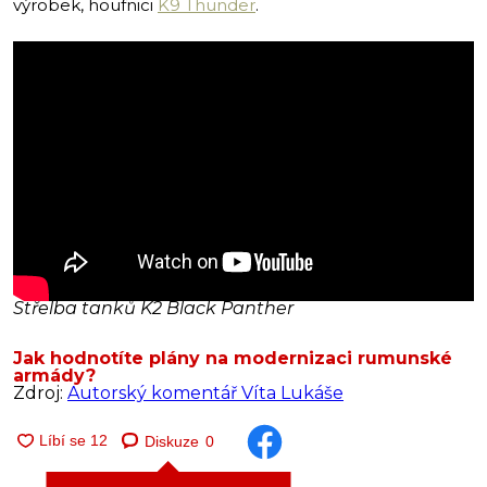
výrobek, houfnici
K9 Thunder
.
Střelba tanků K2 Black Panther
Jak hodnotíte plány na modernizaci rumunské
armády?
Zdroj:
Autorský komentář Víta Lukáše
Diskuze
0