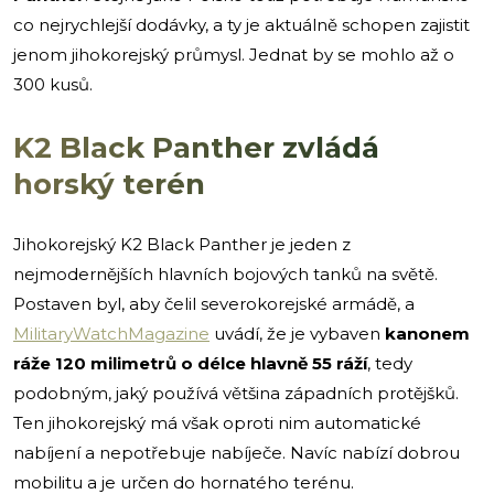
co nejrychlejší dodávky, a ty je aktuálně schopen zajistit
jenom jihokorejský průmysl. Jednat by se mohlo až o
300 kusů.
K2 Black Panther zvládá
horský terén
Jihokorejský K2 Black Panther je jeden z
nejmodernějších hlavních bojových tanků na světě.
Postaven byl, aby čelil severokorejské armádě, a
MilitaryWatchMagazine
uvádí, že je vybaven
kanonem
ráže 120 milimetrů o délce hlavně 55 ráží
, tedy
podobným, jaký používá většina západních protějšků.
Ten jihokorejský má však oproti nim automatické
nabíjení a nepotřebuje nabíječe. Navíc nabízí dobrou
mobilitu a je určen do hornatého terénu.