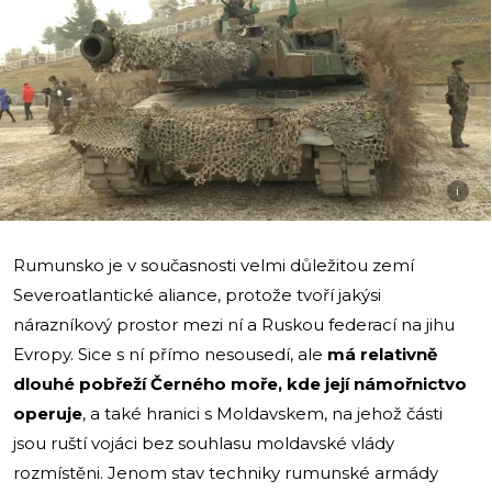
i
Rumunsko je v současnosti velmi důležitou zemí
Severoatlantické aliance, protože tvoří jakýsi
nárazníkový prostor mezi ní a Ruskou federací na jihu
Evropy. Sice s ní přímo nesousedí, ale
má relativně
dlouhé pobřeží Černého moře, kde její námořnictvo
operuje
, a také hranici s Moldavskem, na jehož části
jsou ruští vojáci bez souhlasu moldavské vlády
rozmístěni. Jenom stav techniky rumunské armády