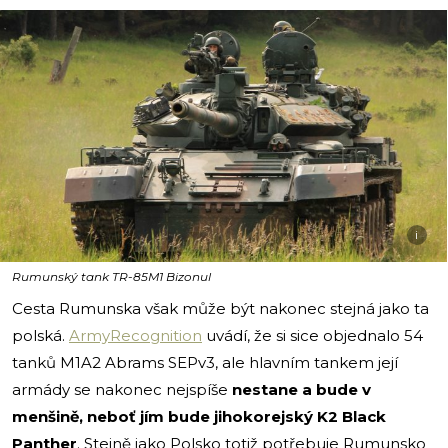
i
Rumunský tank TR-85M1 Bizonul
Cesta Rumunska však může být nakonec stejná jako ta
polská.
ArmyRecognition
uvádí, že si sice objednalo 54
tanků M1A2 Abrams SEPv3, ale hlavním tankem její
armády se nakonec nejspíše
nestane a bude v
menšině, neboť jím bude jihokorejský K2 Black
Panther
. Stejně jako Polsko totiž potřebuje Rumunsko