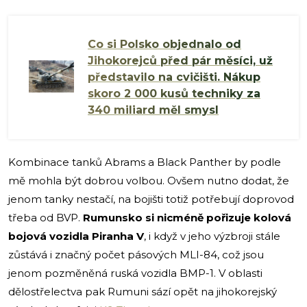
Co si Polsko objednalo od
Jihokorejců před pár měsíci, už
představilo na cvičišti. Nákup
skoro 2 000 kusů techniky za
340 miliard měl smysl
Kombinace tanků Abrams a Black Panther by podle
mě mohla být dobrou volbou. Ovšem nutno dodat, že
jenom tanky nestačí, na bojišti totiž potřebují doprovod
třeba od BVP.
Rumunsko si nicméně pořizuje kolová
bojová vozidla Piranha V
, i když v jeho výzbroji stále
zůstává i značný počet pásových MLI-84, což jsou
jenom pozměněná ruská vozidla BMP-1. V oblasti
dělostřelectva pak Rumuni sází opět na jihokorejský