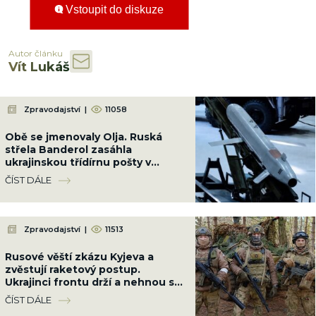
Vstoupit do diskuze
Autor článku
Vít Lukáš
Zpravodajství
|
11058
Obě se jmenovaly Olja. Ruská
střela Banderol zasáhla
ukrajinskou třídírnu pošty v
Pavlogradu a zabila dvě poštovní
ČÍST DÁLE
úřednice
Zpravodajství
|
11513
Rusové věští zkázu Kyjeva a
zvěstují raketový postup.
Ukrajinci frontu drží a nehnou se
ani o metr
ČÍST DÁLE