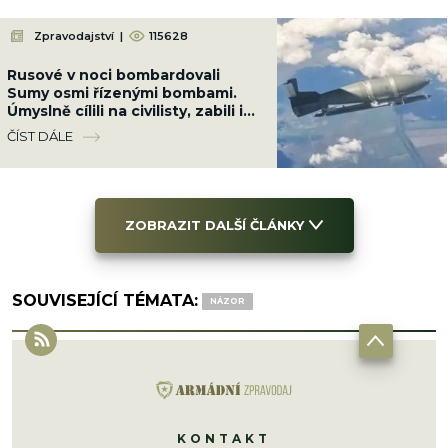
Zpravodajství
|
115628
Rusové v noci bombardovali
Sumy osmi řízenými bombami.
Úmyslně cílili na civilisty, zabili i
dvě malé holčičky
ČÍST DÁLE
ZOBRAZIT DALŠÍ ČLÁNKY
SOUVISEJÍCÍ TÉMATA:
NÁZOR
KONTAKT