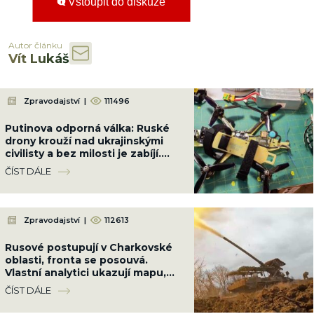
Vstoupit do diskuze
Autor článku
Vít Lukáš
Zpravodajství
|
111496
Putinova odporná válka: Ruské
drony krouží nad ukrajinskými
civilisty a bez milosti je zabíjí.
Bezmála 1 000 mrtvých, z toho
ČÍST DÁLE
179 dětí
Zpravodajství
|
112613
Rusové postupují v Charkovské
oblasti, fronta se posouvá.
Vlastní analytici ukazují mapu,
kde Ukrajinci ztrácejí pozice
ČÍST DÁLE