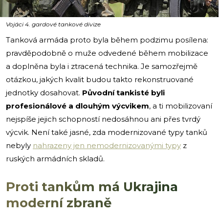
i
Vojáci 4. gardové tankové divize
Tanková armáda proto byla během podzimu posílena:
pravděpodobně o muže odvedené během mobilizace
a doplněna byla i ztracená technika. Je samozřejmě
otázkou, jakých kvalit budou takto rekonstruované
jednotky dosahovat.
Původní tankisté byli
profesionálové a dlouhým výcvikem
, a ti mobilizovaní
nejspíše jejich schopností nedosáhnou ani přes tvrdý
výcvik. Není také jasné, zda modernizované typy tanků
nebyly
nahrazeny jen nemodernizovanými typy
z
ruských armádních skladů.
Proti tankům má Ukrajina
moderní zbraně