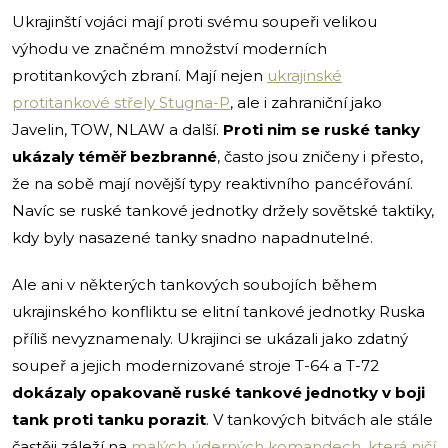
Ukrajinští vojáci mají proti svému soupeři velikou
výhodu ve značném množství moderních
protitankových zbraní. Mají nejen
ukrajinské
protitankové střely Stugna-P
, ale i zahraniční jako
Javelin, TOW, NLAW a další.
Proti nim se ruské tanky
ukázaly téměř bezbranné
, často jsou zničeny i přesto,
že na sobě mají novější typy reaktivního pancéřování.
Navíc se ruské tankové jednotky držely sovětské taktiky,
kdy byly nasazené tanky snadno napadnutelné.
Ale ani v některých tankových soubojích během
ukrajinského konfliktu se elitní tankové jednotky Ruska
příliš nevyznamenaly. Ukrajinci se ukázali jako zdatný
soupeř a jejich modernizované stroje T-64 a T-72
dokázaly opakovaně ruské tankové jednotky v boji
tank proti tanku porazit
. V tankových bitvách ale stále
častěji záleží na
malých úderných komandech, která ničí