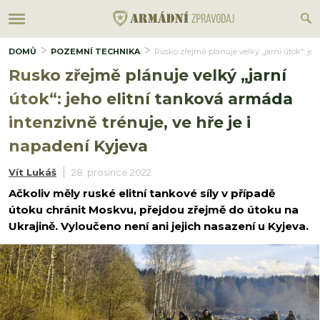
DOMŮ
POZEMNÍ TECHNIKA
Rusko zřejmě plánuje velký „jarní útok“: je
Rusko zřejmě plánuje velký „jarní
útok“: jeho elitní tanková armáda
intenzivně trénuje, ve hře je i
napadení Kyjeva
Vít Lukáš
28. prosince 2022
Ačkoliv měly ruské elitní tankové síly v případě
útoku chránit Moskvu, přejdou zřejmě do útoku na
Ukrajině. Vyloučeno není ani jejich nasazení u Kyjeva.