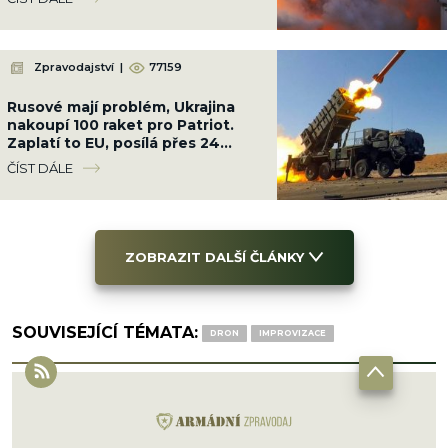
Zpravodajství
|
77159
Rusové mají problém, Ukrajina
nakoupí 100 raket pro Patriot.
Zaplatí to EU, posílá přes 24
miliard Kč
ČÍST DÁLE
ZOBRAZIT DALŠÍ ČLÁNKY
SOUVISEJÍCÍ TÉMATA:
DRON
IMPROVIZACE