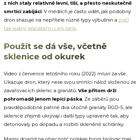
z nich staly relativně levní, tiší, a přesto neskutečně
smrtící zabijáci
. V médiích je často vidět, jak podobný
dron shazuje na nepřítele různé typy výbušnin a
zničí
tak jediný granátem i celý tank
.
Použít se dá vše, včetně
sklenice od okurek
Video z července letošního roku (2022) mluví za vše.
Ukazuje dron, který nese svou smrtící nálož složenou ze
zavařovacích sklenic a granátů.
Vše přitom drží
pohromadě jenom lepící páska
. Ze záběrů jsou
pravděpodobně patrné dva útočné granáty RGD-5, ale
sklenice zřejmě ukrývají i další typy upravené tak, aby
detonovaly po dopadu a rozbití skleněné schránky.
Mamy dowód na obecność polskiej broni biologicznej,