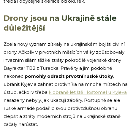
třeba i obyčejné sklenice od okurek.
Drony jsou na Ukrajině stále
důležitější
Zcela nový význam získaly na ukrajinském bojišti civilní
drony. Ačkoliv v prvotních měsících války způsobovaly
invazním silám těžké ztráty pokročilé vojenské drony
Bayraktar TB2 z Turecka. Právě ty a jim podobné
nakonec
pomohly odrazit prvotní ruské útoky
,
ubránit Kyjev a zahnat protivníka na mnoha místech na
ústup, ačkoliv třeba
k obraně letiště Hostomel u Kyjeva
nasazeny nebyly, jak ukazují záběry. Postupně se ale
ruské armádě podařilo svou protivzdušnou obranu
zlepšit a ztráty moderních strojů na ukrajinské straně
začaly narůstat.