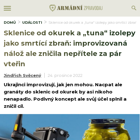
DOMŮ
UDÁLOSTI
Sklenice od okurek a „tuna“ izolepy jako smrtící zbraň: 
Sklenice od okurek a „tuna“ izolepy
jako smrtící zbraň: improvizovaná
nálož ale zničila nepřítele za pár
vteřin
Jindřich Svěcený
24. prosince 2022
Ukrajinci improvizují, jak jen mohou. Nacpat ale
granáty do sklenic od okurek by asi nikoho
nenapadlo. Podivný koncept ale svůj účel splnil a
zničil cíl.