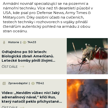
Armádní novinář specializující se na pozemní a
námořní techniku. Více než tři desetiletí působil v
USA, kde psal pro Defense News, Army Times či
Military.com. Díky osobní účasti na cvičeních,
testech techniky i rozhovorech s vojáky přináší
čtenářům autentický pohled na armádu z obou
stran oceánu.
Historie
|
74433
Odtajněno po 50 letech:
Biologická zbraň Američanů.
Letecké bomby plnili živými
komáry a shazovali je na
ČÍST DÁLE
obydlené čtvrti
Zpravodajství
|
71542
Video: „Nevidím vůbec nic! Jaký
adrenalinový nával,“ křičí Rus,
který natočil peklo přichystané
Ukrajinci cestou na Krym
ČÍST DÁLE