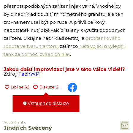
přesnost podobných zařízení nijak valná. Vhodné by
bylo například použití minometného granátu, ale ten
zrovna nemusel být po ruce. A právě celkový
nedostatek nutí obě válčící strany k využití podobných
zařízení. Ukrajina například sestrojila
protitankového
robota ve tvaru traktoru
, zatímco
ruští vojáci si vylepšili
tank za pomoci zvířecích hlav
.
Jakou další improvizaci jste v této válce viděli?
Zdroj:
TechWP
Diskuze
2
Vstoupit do diskuze
Autor článku
Jindřich Svěcený