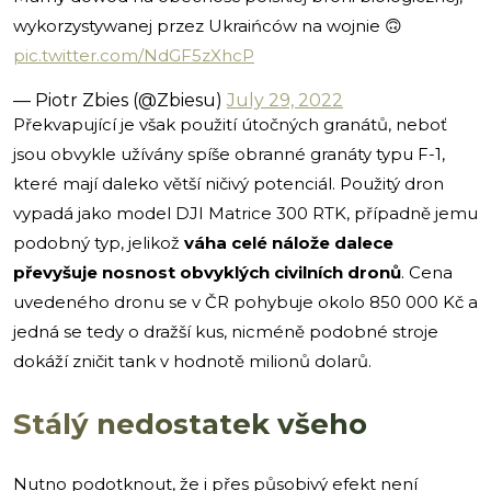
wykorzystywanej przez Ukraińców na wojnie 🙃
pic.twitter.com/NdGF5zXhcP
— Piotr Zbies (@Zbiesu)
July 29, 2022
Překvapující je však použití útočných granátů, neboť
jsou obvykle užívány spíše obranné granáty typu F-1,
které mají daleko větší ničivý potenciál. Použitý dron
vypadá jako model DJI Matrice 300 RTK, případně jemu
podobný typ, jelikož
váha celé nálože dalece
převyšuje nosnost obvyklých civilních dronů
. Cena
uvedeného dronu se v ČR pohybuje okolo 850 000 Kč a
jedná se tedy o dražší kus, nicméně podobné stroje
dokáží zničit tank v hodnotě milionů dolarů.
Stálý nedostatek všeho
Nutno podotknout, že i přes působivý efekt není