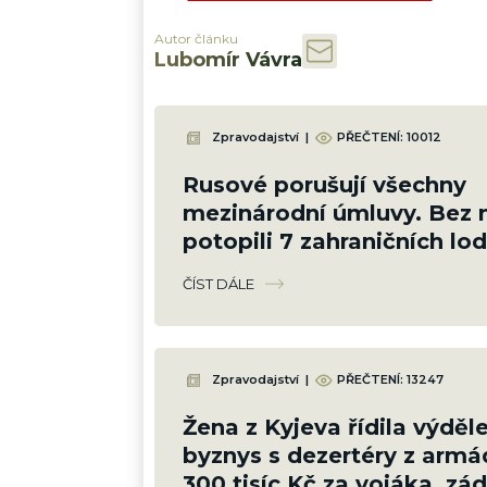
Autor článku
Lubomír Vávra
Zpravodajství
|
PŘEČTENÍ:
10012
Rusové porušují všechny
mezinárodní úmluvy. Bez m
potopili 7 zahraničních lod
Zničí tím sami sebe
ČÍST DÁLE
Zpravodajství
|
PŘEČTENÍ:
13247
Žena z Kyjeva řídila výděl
byznys s dezertéry z armá
300 tisíc Kč za vojáka, záda