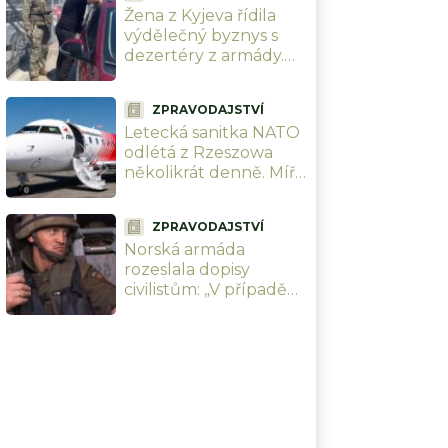
Žena z Kyjeva řídila
výdělečný byznys s
dezertéry z armády.
Přes 300 tisíc Kč za
vojáka, záda jí kryl
ZPRAVODAJSTVÍ
policista
Letecká sanitka NATO
odlétá z Rzeszowa
několikrát denně. Míří
pouze do Německa a
Rakouska
ZPRAVODAJSTVÍ
Norská armáda
rozeslala dopisy
civilistům: „V případě
války s Ruskem vám
zabavíme domy i
auta.“ Nejhorší krize
od roku 1945