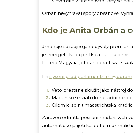
Slovensko z financování, aby se bal
Orbán nevyhrával spory obsahově. Vyhráva
Kdo je Anita Orbán a c
Jmenuje se stejně jako bývalý premiér, 
je energetická expertka a budoucí místo
Pétera Magyara, jehož strana Tisza získa
Při
slyšení před parlamentním výborem
Veto přestane sloužit jako nástroj
Maďarsko se vrátí do západního spo
Cílem je splnit maastrichtská kritéri
Zároveň odmítla posílání maďarských v
automatické přijetí každého maximalist