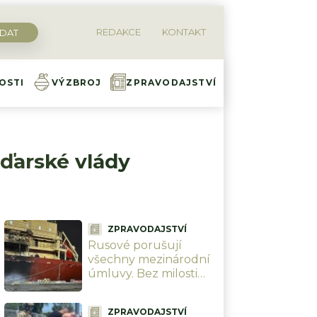
REDAKCE
KONTAKT
OSTI
VÝZBROJ
ZPRAVODAJSTVÍ
aďarské vlády
ZPRAVODAJSTVÍ
Rusové porušují
všechny mezinárodní
úmluvy. Bez milosti
potopili 7 zahraničních
lodí u Oděsy. Zničí tím
ZPRAVODAJSTVÍ
sami sebe