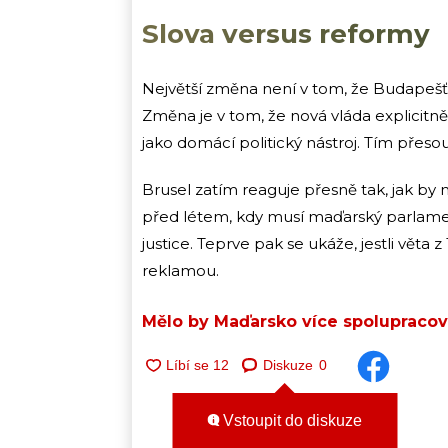
Slova versus reformy
Největší změna není v tom, že Budapešť 
Změna je v tom, že nová vláda explicit
jako domácí politický nástroj. Tím přeso
Brusel zatím reaguje přesně tak, jak by m
před létem, kdy musí maďarský parlament 
justice. Teprve pak se ukáže, jestli věta 
reklamou.
Mělo by Maďarsko více spolupracov
Diskuze
0
Vstoupit do diskuze