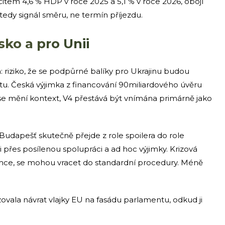
tem 4,6 % HDP v roce 2025 a 5,1 % v roce 2026, obojí
 tedy signál směru, ne termín příjezdu.
ko a pro Unii
 riziko, že se podpůrné balíky pro Ukrajinu budou
. Česká výjimka z financování 90miliardového úvěru
 se mění kontext, V4 přestává být vnímána primárně jako
d Budapešť skutečně přejde z role spoilera do role
 přes posílenou spolupráci a ad hoc výjimky. Krizová
ámce, se mohou vracet do standardní procedury. Méně
zovala návrat vlajky EU na fasádu parlamentu, odkud ji