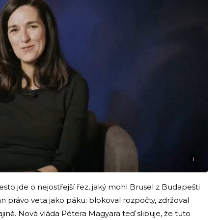
i
esto jde o nejostřejší řez, jaký mohl Brusel z Budapešti
án právo veta jako páku: blokoval rozpočty, zdržoval
ně. Nová vláda Pétera Magyara teď slibuje, že tuto