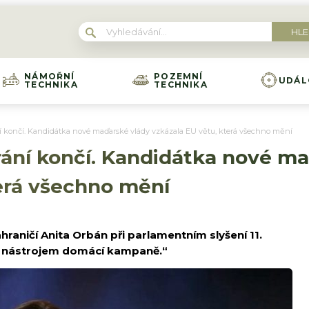
NÁMOŘNÍ
POZEMNÍ
UDÁL
TECHNIKA
TECHNIKA
ní končí. Kandidátka nové maďarské vlády vzkázala EU větu, která všechno mění
rání končí. Kandidátka nové m
terá všechno mění
raničí Anita Orbán při parlamentním slyšení 11.
e nástrojem domácí kampaně.“