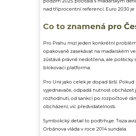
podzim 2025 počítala s maďarským defici
nad tříprocentní referencí. Euro 2030 je
Co to znamená pro Čes
Pro Prahu mizí jeden konkrétní problém:
opakovaně zasekávat na maďarském vetu
zůstává právně nedotčena, ale politicky
blokovací platforma.
Pro Unii jako celek je dopad širší. Poku
vyjednavače, odpadá nutnost obcházet ji
rozhodnutí, od sankcí po rozpočtové r
obcházení, víc předvídatelnosti.
Symbolický detail to podtrhuje: Tisza avi
Orbánova vláda v roce 2014 sundala.