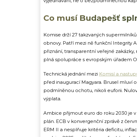
vyjednávání, ne o bezpodmínečnou kapit
Co musí Budapešť spln
Komise drží 27 takzvaných supermilníků,
obnovy. Patří mezi ně funkční Integrity A
přiznání, transparentní veřejné zakázk
plná spolupráce s evropským úřadem O
Technická jednání mezi
Komisí a nastupu
před inaugurací Magyara. Brusel mluví o
podmíněnou ochotu, nikoli euforii. Nulov
výplata.
Ambice přijmout euro do roku 2030 je v
plán. ECB v konvergenční zprávě z čer
ERM II a nesplňuje kritéria deficitu, infl