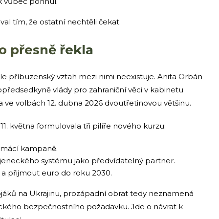
ík vůbec pohnul.
l tím, že ostatní nechtěli čekat.
o přesně řekla
ale příbuzenský vztah mezi nimi neexistuje. Anita Orbán
předsedkyně vlády pro zahraniční věci v kabinetu
la ve volbách 12. dubna 2026 dvoutřetinovou většinu.
11. května formulovala tři pilíře nového kurzu:
 domácí kampaně.
jeneckého systému jako předvídatelný partner.
a a přijmout euro do roku 2030.
ojáků na Ukrajinu, prozápadní obrat tedy neznamená
ického bezpečnostního požadavku. Jde o návrat k