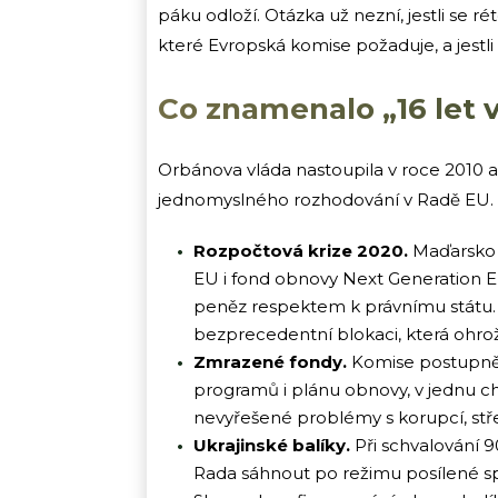
páku odloží. Otázka už nezní, jestli se rét
které Evropská komise požaduje, a jestli 
Co znamenalo „16 let v
Orbánova vláda nastoupila v roce 2010 a
jednomyslného rozhodování v Radě EU. T
Rozpočtová krize 2020.
Maďarsko 
EU i fond obnovy Next Generation 
peněz respektem k právnímu státu
bezprecedentní blokaci, která ohro
Zmrazené fondy.
Komise postupně 
programů i plánu obnovy, v jednu chv
nevyřešené problémy s korupcí, stře
Ukrajinské balíky.
Při schvalování 
Rada sáhnout po režimu posílené s