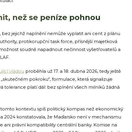
ulaci.
it, než se peníze pohnou
 bez jejichž naplnění nemůže vyplatit ani cent z plánu
uthority, protikorupční task force, přísnější majetková
y, možnost soudně napadnout nečinnost vyšetřovatelů a
LAF.
jící vládou
proběhla už 17. a 18. dubna 2026, tedy ještě
 „skutečném pokroku“, formulace, která signalizuje
á tolerance platí dál: bez splnění všech milníků žádná
 tomto kontextu spíš politický kompas než ekonomický
vna 2024 konstatovala, že Maďarsko není v mechanismu
ace ani právní kompatibility centrální banky. Komise na