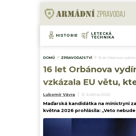
LETECKÁ
HISTORIE
TECHNIKA
DOMŮ
ZPRAVODAJSTVÍ
16 let Orbánova vydírá
16 let Orbánova vydí
vzkázala EU větu, k
Lubomír Vávra
12. května 2026
Maďarská kandidátka na ministryni zah
května 2026 prohlásila: „Veto nebud