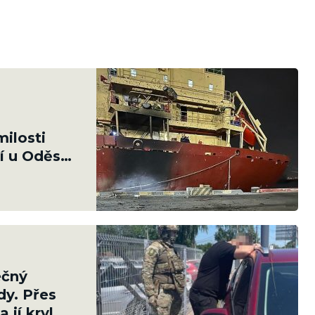
ilosti
í u Oděsy.
ečný
dy. Přes
 jí kryl