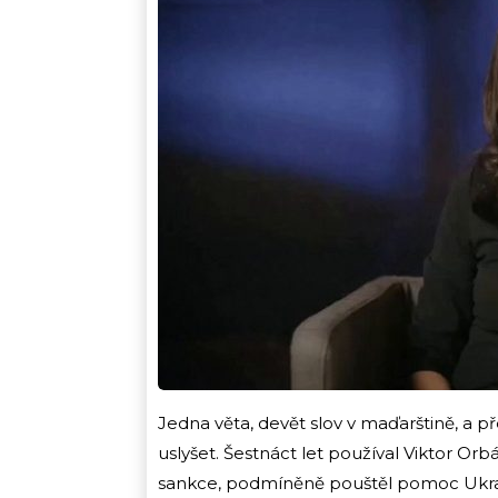
Jedna věta, devět slov v maďarštině, a př
uslyšet. Šestnáct let používal Viktor Orb
sankce, podmíněně pouštěl pomoc Ukraji