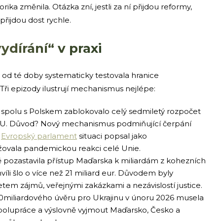
orika změnila. Otázka zní, jestli za ní přijdou reformy,
přijdou dost rychle.
ydírání“ v praxi
 od té doby systematicky testovala hranice
ři epizody ilustrují mechanismus nejlépe:
spolu s Polskem zablokovalo celý sedmiletý rozpočet
EU. Důvod? Nový mechanismus podmiňující čerpání
.
Evropský parlament
situaci popsal jako
žovala pandemickou reakci celé Unie.
pozastavila přístup Maďarska k miliardám z kohezních
íli šlo o více než 21 miliard eur. Důvodem byly
tem zájmů, veřejnými zakázkami a nezávislostí justice.
90miliardového úvěru pro Ukrajinu v únoru 2026 musela
polupráce a výslovně vyjmout Maďarsko, Česko a