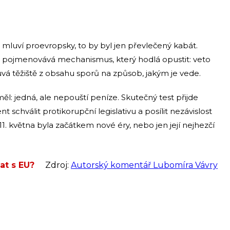
mluví proevropsky, to by byl jen převlečený kabát.
ně pojmenovává mechanismus, který hodlá opustit: veto
uvá těžiště z obsahu sporů na způsob, jakým je vede.
ěl: jedná, ale nepouští peníze. Skutečný test přijde
schválit protikorupční legislativu a posílit nezávislost
z 11. května byla začátkem nové éry, nebo jen její nejhezčí
at s EU?
Zdroj:
Autorský komentář Lubomíra Vávry